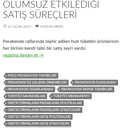
OLUMSUZ ETKILEDIĞI
SATIŞ SÜREÇLERI
12 OCAK 2015
YORUM YAPIN
Perakende raflarında teşhir edilen hızlı tüketim ürünlerinin
her birinin kendi tabii bir satış seyri vardır.
22-Üretici firmaların perakendecilere ve tüketicilere yönelik uy
yazısına devam et
→
FMCG PROMASYON TEKNIKLERI
PERAKENDE ILE ÇALIŞMA DINAMIKLERI
PROMOSYON PLANLAMASI
PROMOSYON TASARLANMASI
PROMOSYON YAPMA TEKNIKLERI
TÜKETICI DAVRANIŞLARI
TÜKETICI MEMNUNIYETI
ÜRETICI FIRMALARIN PAZARLAMA POLITIKALARI
ÜRETICI FIRMALARIN PAZARLAMA STRATEJILERI
ÜRETICI FIRMALARIN SATIŞ POLITIKALARI
ÜRETICI FIRMALARIN SATIŞ STRATEJILERI