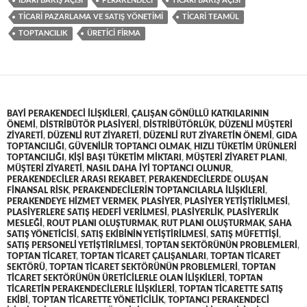
IDARI BAKIŞ AÇISI
PERAKENDECI
TICARI BAKIŞ AÇISI
TICARI PAZARLAMA VE SATIŞ YÖNETIMI
TICARI TEAMÜL
TOPTANCILIK
ÜRETICI FIRMA
BAYI PERAKENDECI ILIŞKILERI
,
ÇALIŞAN GÖNÜLLÜ KATKILARININ
ÖNEMI
,
DISTRIBÜTÖR PLASIYERI
,
DISTRIBÜTÖRLÜK
,
DÜZENLI MÜŞTERI
ZIYARETI
,
DÜZENLI RUT ZIYARETI
,
DÜZENLI RUT ZIYARETIN ÖNEMI
,
GIDA
TOPTANCILIĞI
,
GÜVENILIR TOPTANCI OLMAK
,
HIZLI TÜKETIM ÜRÜNLERI
TOPTANCILIĞI
,
KIŞI BAŞI TÜKETIM MIKTARI
,
MÜŞTERI ZIYARET PLANI
,
MÜŞTERI ZIYARETI
,
NASIL DAHA IYI TOPTANCI OLUNUR
,
PERAKENDECILER ARASI REKABET
,
PERAKENDECILERDE OLUŞAN
FINANSAL RISK
,
PERAKENDECILERIN TOPTANCILARLA ILIŞKILERI
,
PERAKENDEYE HIZMET VERMEK
,
PLASIYER
,
PLASIYER YETIŞTIRILMESI
,
PLASIYERLERE SATIŞ HEDEFI VERILMESI
,
PLASIYERLIK
,
PLASIYERLIK
MESLEĞI
,
ROUT PLANI OLUŞTURMAK
,
RUT PLANI OLUŞTURMAK
,
SAHA
SATIŞ YÖNETICISI
,
SATIŞ EKIBININ YETIŞTIRILMESI
,
SATIŞ MÜFETTIŞI
,
SATIŞ PERSONELI YETIŞTIRILMESI
,
TOPTAN SEKTÖRÜNÜN PROBLEMLERI
,
TOPTAN TICARET
,
TOPTAN TICARET ÇALIŞANLARI
,
TOPTAN TICARET
SEKTÖRÜ
,
TOPTAN TICARET SEKTÖRÜNÜN PROBLEMLERI
,
TOPTAN
TICARET SEKTÖRÜNÜN ÜRETICILERLE OLAN ILIŞKILERI
,
TOPTAN
TICARETIN PERAKENDECILERLE ILIŞKILERI
,
TOPTAN TICARETTE SATIŞ
EKIBI
,
TOPTAN TICARETTE YÖNETICILIK
,
TOPTANCI PERAKENDECI