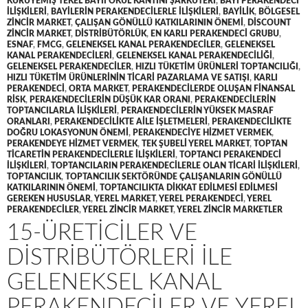
KURUYEMIŞ TEKEL BAYII OKUL KANTINI ŞARKÜTERI
,
BAYI PERAKENDECI
ILIŞKILERI
,
BAYILERIN PERAKENDECILERLE ILIŞKILERI
,
BAYILIK
,
BÖLGESEL
ZINCIR MARKET
,
ÇALIŞAN GÖNÜLLÜ KATKILARININ ÖNEMI
,
DISCOUNT
ZINCIR MARKET
,
DISTRIBÜTÖRLÜK
,
EN KARLI PERAKENDECI GRUBU
,
ESNAF
,
FMCG
,
GELENEKSEL KANAL PERAKENDECILER
,
GELENEKSEL
KANAL PERAKENDECILERI
,
GELENEKSEL KANAL PERAKENDECILIĞI
,
GELENEKSEL PERAKENDECILER
,
HIZLI TÜKETIM ÜRÜNLERI TOPTANCILIĞI
,
HIZLI TÜKETIM ÜRÜNLERININ TICARI PAZARLAMA VE SATIŞI
,
KARLI
PERAKENDECI
,
ORTA MARKET
,
PERAKENDECILERDE OLUŞAN FINANSAL
RISK
,
PERAKENDECILERIN DÜŞÜK KAR ORANI
,
PERAKENDECILERIN
TOPTANCILARLA ILIŞKILERI
,
PERAKENDECILERIN YÜKSEK MASRAF
ORANLARI
,
PERAKENDECILIKTE AILE IŞLETMELERI
,
PERAKENDECILIKTE
DOĞRU LOKASYONUN ÖNEMI
,
PERAKENDECIYE HIZMET VERMEK
,
PERAKENDEYE HIZMET VERMEK
,
TEK ŞUBELI YEREL MARKET
,
TOPTAN
TICARETIN PERAKENDECILERLE ILIŞKILERI
,
TOPTANCI PERAKENDECI
ILIŞKILERI
,
TOPTANCILARIN PERAKENDECILERLE OLAN TICARI ILIŞKILERI
,
TOPTANCILIK
,
TOPTANCILIK SEKTÖRÜNDE ÇALIŞANLARIN GÖNÜLLÜ
KATKILARININ ÖNEMI
,
TOPTANCILIKTA DIKKAT EDILMESI EDILMESI
GEREKEN HUSUSLAR
,
YEREL MARKET
,
YEREL PERAKENDECI
,
YEREL
PERAKENDECILER
,
YEREL ZINCIR MARKET
,
YEREL ZINCIR MARKETLER
15-ÜRETICILER VE
DISTRIBÜTÖRLERI ILE
GELENEKSEL KANAL
PERAKENDECILER VE YEREL