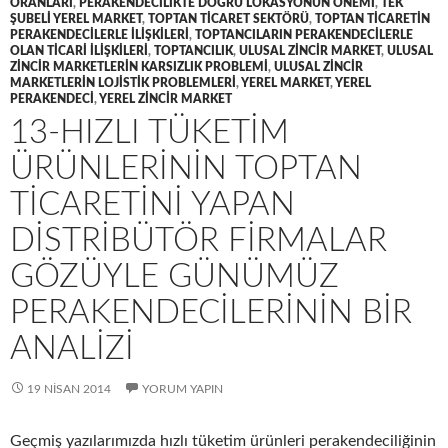
ORANLARI
,
PERAKENDECILIKTE DOĞRU LOKASYONUN ÖNEMI
,
TEK
ŞUBELI YEREL MARKET
,
TOPTAN TICARET SEKTÖRÜ
,
TOPTAN TICARETIN
PERAKENDECILERLE ILIŞKILERI
,
TOPTANCILARIN PERAKENDECILERLE
OLAN TICARI ILIŞKILERI
,
TOPTANCILIK
,
ULUSAL ZINCIR MARKET
,
ULUSAL
ZINCIR MARKETLERIN KARSIZLIK PROBLEMI
,
ULUSAL ZINCIR
MARKETLERIN LOJISTIK PROBLEMLERI
,
YEREL MARKET
,
YEREL
PERAKENDECI
,
YEREL ZINCIR MARKET
13-HIZLI TÜKETIM
ÜRÜNLERININ TOPTAN
TICARETINI YAPAN
DISTRIBÜTÖR FIRMALAR
GÖZÜYLE GÜNÜMÜZ
PERAKENDECILERININ BIR
ANALIZI
19 NISAN 2014
YORUM YAPIN
Geçmiş yazılarımızda hızlı tüketim ürünleri perakendeciliğinin