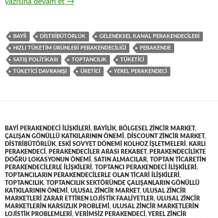
15-Üreticiler ve distribütörleri ile geleneksel kanal perakendec
yazısına devam et
→
BAYII
DISTRIBÜTÖRLÜK
GELENEKSEL KANAL PERAKENDECILERI
HIZLI TÜKETIM ÜRÜNLERI PERAKENDECILIĞI
PERAKENDE
SATIŞ POLITIKASI
TOPTANCILIK
TÜKETICI
TÜKETICI DAVRANIŞI
ÜRETICI
YEREL PERAKENDECI
BAYI PERAKENDECI ILIŞKILERI
,
BAYILIK
,
BÖLGESEL ZINCIR MARKET
,
ÇALIŞAN GÖNÜLLÜ KATKILARININ ÖNEMI
,
DISCOUNT ZINCIR MARKET
,
DISTRIBÜTÖRLÜK
,
ESKI SOVYET DÖNEMI KOLHOZ IŞLETMELERI
,
KARLI
PERAKENDECI
,
PERAKENDECILER ARASI REKABET
,
PERAKENDECILIKTE
DOĞRU LOKASYONUN ÖNEMI
,
SATIN ALMACILAR
,
TOPTAN TICARETIN
PERAKENDECILERLE ILIŞKILERI
,
TOPTANCI PERAKENDECI ILIŞKILERI
,
TOPTANCILARIN PERAKENDECILERLE OLAN TICARI ILIŞKILERI
,
TOPTANCILIK
,
TOPTANCILIK SEKTÖRÜNDE ÇALIŞANLARIN GÖNÜLLÜ
KATKILARININ ÖNEMI
,
ULUSAL ZINCIR MARKET
,
ULUSAL ZINCIR
MARKETLERI ZARAR ETTIREN LOJISTIK FAALIYETLER
,
ULUSAL ZINCIR
MARKETLERIN KARSIZLIK PROBLEMI
,
ULUSAL ZINCIR MARKETLERIN
LOJISTIK PROBLEMLERI
,
VERIMSIZ PERAKENDECI
,
YEREL ZINCIR