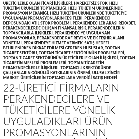
ÜRETICILERLE OLAN TICARI ILIŞKILERI
,
HAREKETSIZ STOK
,
HIZLI
TÜKETIM ÜRÜNLERI TOPTANCILIĞI
,
HIZLI TÜKETIM ÜRÜNLERINDE
PROMASYON MEKANIĞI
,
HIZLI TÜKETIM ÜRÜNLERINDE TÜKETICIYE
UYGULANAN PROMASYONLARIN ÇEŞITLERI
,
PERAKENDECI
DEPOSUNDAKI ATIL STOK PROBLEMI
,
PERAKENDECILER ARASI REKABET
,
PERAKENDECILERDE OLUŞAN FINANSAL RISK
,
PERAKENDECILERIN
TOPTANCILARLA ILIŞKILERI
,
PERAKENDECIYE UYGULANAN
PROMASYONLAR
,
PERAKENDEDE RAF REYON VE EK TEŞHIR ALANI
YÖNETIMI
,
PERAKENDEYE HIZMET VERMEK
,
SATIŞ HEDEFI
BELIRLENIRKEN DIKKAT EDILMESI GEREKEN HUSUSLAR
,
TOPTAN
TICARET SEKTÖRÜ
,
TOPTAN TICARET SEKTÖRÜNÜN PROBLEMLERI
,
TOPTAN TICARET SEKTÖRÜNÜN ÜRETICILERLE OLAN ILIŞKILERI
,
TOPTAN
TICARETIN MESLEKI PROBLEMLERI
,
TOPTAN TICARETIN
PERAKENDECILERLE ILIŞKILERI
,
TOPTANCILIK SEKTÖRÜNDE
ÇALIŞANLARIN GÖNÜLLÜ KATKILARININ ÖNEMI
,
ULUSAL ZINCIR
MARKET
,
ÜRETICILERIN TOPTANCILARA VERDIĞI SATIŞ HEDEFI
22-ÜRETICI FIRMALARIN
PERAKENDECILERE VE
TÜKETICILERE YÖNELIK
UYGULADIKLARI ÜRÜN
PROMASYONLARININ