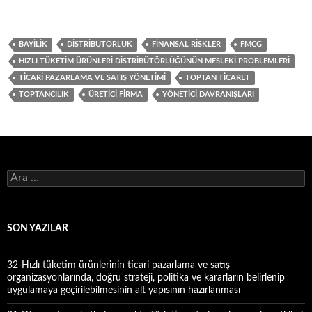
BAYILIK
DISTRIBÜTÖRLÜK
FINANSAL RISKLER
FMCG
HIZLI TÜKETIM ÜRÜNLERI DISTRIBÜTÖRLÜĞÜNÜN MESLEKI PROBLEMLERI
TICARI PAZARLAMA VE SATIŞ YÖNETIMI
TOPTAN TICARET
TOPTANCILIK
ÜRETICI FIRMA
YÖNETICI DAVRANIŞLARI
A
r
a
m
a
SON YAZILAR
:
32-Hızlı tüketim ürünlerinin ticari pazarlama ve satış
organizasyonlarında, doğru strateji, politika ve kararların belirlenip
uygulamaya geçirilebilmesinin alt yapısının hazırlanması