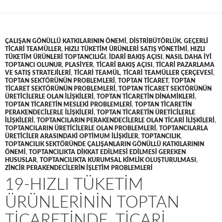
ÇALIŞAN GÖNÜLLÜ KATKILARININ ÖNEMI
,
DISTRIBÜTÖRLÜK
,
GEÇERLI
TICARI TEAMÜLLER
,
HIZLI TÜKETIM ÜRÜNLERI SATIŞ YÖNETIMI
,
HIZLI
TÜKETIM ÜRÜNLERI TOPTANCILIĞI
,
IDARI BAKIŞ AÇISI
,
NASIL DAHA IYI
TOPTANCI OLUNUR
,
PLASIYER
,
TICARI BAKIŞ AÇISI
,
TICARI PAZARLAMA
VE SATIŞ STRATEJILERI
,
TICARI TEAMÜL
,
TICARI TEAMÜLLER ÇERÇEVESI
,
TOPTAN SEKTÖRÜNÜN PROBLEMLERI
,
TOPTAN TICARET
,
TOPTAN
TICARET SEKTÖRÜNÜN PROBLEMLERI
,
TOPTAN TICARET SEKTÖRÜNÜN
ÜRETICILERLE OLAN ILIŞKILERI
,
TOPTAN TICARETIN DINAMIKLERI
,
TOPTAN TICARETIN MESLEKI PROBLEMLERI
,
TOPTAN TICARETIN
PERAKENDECILERLE ILIŞKILERI
,
TOPTAN TICARETIN ÜRETICILERLE
ILIŞKILERI
,
TOPTANCILARIN PERAKENDECILERLE OLAN TICARI ILIŞKILERI
,
TOPTANCILARIN ÜRETICILERLE OLAN PROBLEMLERI
,
TOPTANCILARLA
ÜRETICILER ARASINDAKI OPTIMUM ILIŞKILER
,
TOPTANCILIK
,
TOPTANCILIK SEKTÖRÜNDE ÇALIŞANLARIN GÖNÜLLÜ KATKILARININ
ÖNEMI
,
TOPTANCILIKTA DIKKAT EDILMESI EDILMESI GEREKEN
HUSUSLAR
,
TOPTANCILIKTA KURUMSAL KIMLIK OLUŞTURULMASI
,
ZINCIR PERAKENDECILERIN IŞLETIM PROBLEMLERI
19-HIZLI TÜKETIM
ÜRÜNLERININ TOPTAN
TICARETINDE, TICARI