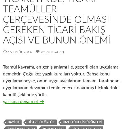
TEAMÜLLER
ÇERÇEVESINDE OLMASI
GEREKEN TICARI BAKIŞ
AÇISI VE BUNUN ÖNEMI
15 EYLÜL 2014
YORUM YAPIN
Teamül kavramı, en geniş anlamı ile, geçerli olan uygulama
demektir. Çoğu kez yazılı kuralları yoktur. Bahse konu
uygulama neyse, onun uygulayıcılarının tamamı tarafından,
uygulamanın devamını temin edecek davranış biçimlerinin
kabulü şeklinde yürür.
19-Hızlı tüketim ürünlerinin toptan ticaretinde, ticari teamüll
yazısına devam et
→
BAYILIK
DISTRIBÜTÖRLÜK
HIZLI TÜKETIM ÜRÜNLERI