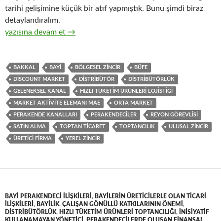
tarihi gelişimine küçük bir atıf yapmıştık. Bunu şimdi biraz
detaylandıralım.
13-Hızlı tüketim ürünlerinin toptan ticaretini yapan distribütö
yazısına devam et
→
BAKKAL
BAYI
BÖLGESEL ZINCIR
BÜFE
DISCOUNT MARKET
DISTRIBÜTÖR
DISTRIBÜTÖRLÜK
GELENEKSEL KANAL
HIZLI TÜKETIM ÜRÜNLERI LOJISTIĞI
MARKET AKTIVITE ELEMANI MAE
ORTA MARKET
PERAKENDE KANALLARI
PERAKENDECILER
REYON GÖREVLISI
SATIN ALMA
TOPTAN TICARET
TOPTANCILIK
ULUSAL ZINCIR
ÜRETICI FIRMA
YEREL ZINCIR
BAYI PERAKENDECI ILIŞKILERI
,
BAYILERIN ÜRETICILERLE OLAN TICARI
ILIŞKILERI
,
BAYILIK
,
ÇALIŞAN GÖNÜLLÜ KATKILARININ ÖNEMI
,
DISTRIBÜTÖRLÜK
,
HIZLI TÜKETIM ÜRÜNLERI TOPTANCILIĞI
,
INISIYATIF
KULLANAMAYAN YÖNETICI
,
PERAKENDECILERDE OLUŞAN FINANSAL