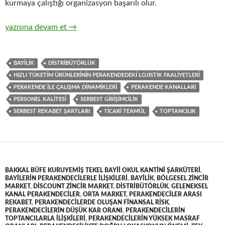
kurmaya çalıştığı organizasyon başarılı olur.
14-Zincir Perakendecilerle hızlı tüketim ürünlerinin toptan tica
yazısına devam et
→
BAYILIK
DISTRIBÜTÖRLÜK
HIZLI TÜKETIM ÜRÜNLERININ PERAKENDEDEKI LOJISTIK FAALIYETLERI
PERAKENDE ILE ÇALIŞMA DINAMIKLERI
PERAKENDE KANALLARI
PERSONEL KALITESI
SERBEST GIRIŞIMCILIK
SERBEST REKABET ŞARTLARI
TICARI TEAMÜL
TOPTANCILIK
BAKKAL BÜFE KURUYEMIŞ TEKEL BAYII OKUL KANTINI ŞARKÜTERI
,
BAYILERIN PERAKENDECILERLE ILIŞKILERI
,
BAYILIK
,
BÖLGESEL ZINCIR
MARKET
,
DISCOUNT ZINCIR MARKET
,
DISTRIBÜTÖRLÜK
,
GELENEKSEL
KANAL PERAKENDECILER
,
ORTA MARKET
,
PERAKENDECILER ARASI
REKABET
,
PERAKENDECILERDE OLUŞAN FINANSAL RISK
,
PERAKENDECILERIN DÜŞÜK KAR ORANI
,
PERAKENDECILERIN
TOPTANCILARLA ILIŞKILERI
,
PERAKENDECILERIN YÜKSEK MASRAF