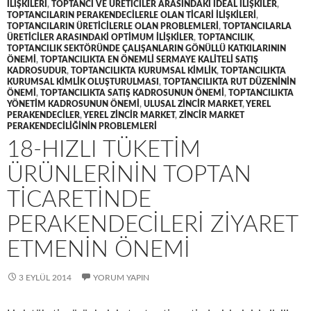
ILIŞKILERI
,
TOPTANCI VE ÜRETICILER ARASINDAKI IDEAL ILIŞKILER
,
TOPTANCILARIN PERAKENDECILERLE OLAN TICARI ILIŞKILERI
,
TOPTANCILARIN ÜRETICILERLE OLAN PROBLEMLERI
,
TOPTANCILARLA
ÜRETICILER ARASINDAKI OPTIMUM ILIŞKILER
,
TOPTANCILIK
,
TOPTANCILIK SEKTÖRÜNDE ÇALIŞANLARIN GÖNÜLLÜ KATKILARININ
ÖNEMI
,
TOPTANCILIKTA EN ÖNEMLI SERMAYE KALITELI SATIŞ
KADROSUDUR
,
TOPTANCILIKTA KURUMSAL KIMLIK
,
TOPTANCILIKTA
KURUMSAL KIMLIK OLUŞTURULMASI
,
TOPTANCILIKTA RUT DÜZENININ
ÖNEMI
,
TOPTANCILIKTA SATIŞ KADROSUNUN ÖNEMI
,
TOPTANCILIKTA
YÖNETIM KADROSUNUN ÖNEMI
,
ULUSAL ZINCIR MARKET
,
YEREL
PERAKENDECILER
,
YEREL ZINCIR MARKET
,
ZINCIR MARKET
PERAKENDECILIĞININ PROBLEMLERI
18-HIZLI TÜKETIM
ÜRÜNLERININ TOPTAN
TICARETINDE
PERAKENDECILERI ZIYARET
ETMENIN ÖNEMI
3 EYLÜL 2014
YORUM YAPIN