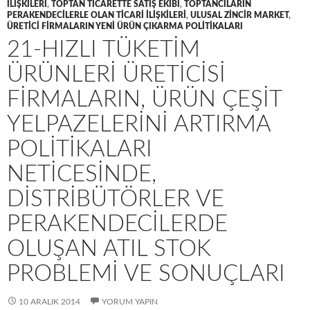
ILIŞKILERI
,
TOPTAN TICARETTE SATIŞ EKIBI
,
TOPTANCILARIN
PERAKENDECILERLE OLAN TICARI ILIŞKILERI
,
ULUSAL ZINCIR MARKET
,
ÜRETICI FIRMALARIN YENI ÜRÜN ÇIKARMA POLITIKALARI
21-HIZLI TÜKETIM
ÜRÜNLERI ÜRETICISI
FIRMALARIN, ÜRÜN ÇEŞIT
YELPAZELERINI ARTIRMA
POLITIKALARI
NETICESINDE,
DISTRIBÜTÖRLER VE
PERAKENDECILERDE
OLUŞAN ATIL STOK
PROBLEMI VE SONUÇLARI
10 ARALIK 2014
YORUM YAPIN