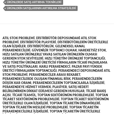
ÜRÜNLERDE SATIŞ ARTIRMA TEKNIKLERI
ÜRÜNLERIN SATIŞLARININ ARTIRILMA STRATEJILERI
ATIL STOK PROBLEMI
,
DISTRIBÜTÖR DEPOSUNDAKI ATIL STOK
PROBLEMI
,
DISTRIBÜTÖR PLASYERI
,
DISTRIBÜTÖRLERIN ÜRETICILERLE
OLAN ILIŞKILER
,
DISTRIBÜTÖRLÜK
,
GELENEKSEL KANAL
PERAKENDECILERI
,
GÜVENILIR TOPTANCI OLMAK
,
HAREKETSIZ STOK
,
HIZLI SATILAN ÜRÜNLERLE YAVAŞ SATILAN ÜRÜNLERIN OLMASI
GEREKEN STOK SEVIYELERI
,
HIZLI TÜKETIM ÜRÜNLERI TOPTANCILIĞI
,
HIZLI TÜKETIM ÜRÜNLERI ÜRETICISI FIRMALARIN TICARI PAZARLAMA
VE SATIŞ POLITIKALARI
,
KARLI PERAKENDECI
,
PAZAR PAYI YÜKSEK
ÜRETICI FIRMALARIN TOPTANCILIĞI
,
PERAKENDECI DEPOSUNDAKI ATIL
STOK PROBLEMI
,
PERAKENDECILER ARASI REKABET
,
PERAKENDECILERDE OLUŞAN FINANSAL RISK
,
PERAKENDECILERIN
DÜŞÜK KAR ORANI
,
PERAKENDECILERIN TOPTANCILARLA ILIŞKILERI
,
PERAKENDEYE HIZMET VERMEK
,
PLASIYER
,
SATIŞ HEDEFI
BELIRLENIRKEN DIKKAT EDILMESI GEREKEN HUSUSLAR
,
TICARI BAKIŞ
AÇISI
,
TICARI TEAMÜL
,
TOPTAN SEKTÖRÜNÜN PROBLEMLERI
,
TOPTAN
TICARET SEKTÖRÜNÜN PROBLEMLERI
,
TOPTAN TICARET SEKTÖRÜNÜN
ÜRETICILERLE OLAN ILIŞKILERI
,
TOPTAN TICARETIN DINAMIKLERI
,
TOPTAN TICARETIN MESLEKI PROBLEMLERI
,
TOPTAN TICARETIN
PERAKENDECILERLE ILIŞKILERI
,
TOPTAN TICARETIN ÜRETICILERLE