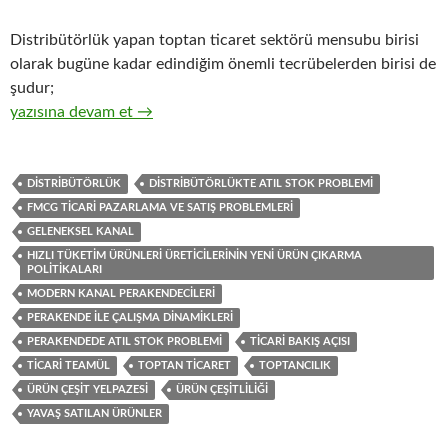
Distribütörlük yapan toptan ticaret sektörü mensubu birisi
olarak bugüne kadar edindiğim önemli tecrübelerden birisi de
şudur;
21-Hızlı tüketim ürünleri üreticisi firmaların, ürün çeşit yelpaz
yazısına devam et
→
DISTRIBÜTÖRLÜK
DISTRIBÜTÖRLÜKTE ATIL STOK PROBLEMI
FMCG TICARI PAZARLAMA VE SATIŞ PROBLEMLERI
GELENEKSEL KANAL
HIZLI TÜKETIM ÜRÜNLERI ÜRETICILERININ YENI ÜRÜN ÇIKARMA
POLITIKALARI
MODERN KANAL PERAKENDECILERI
PERAKENDE ILE ÇALIŞMA DINAMIKLERI
PERAKENDEDE ATIL STOK PROBLEMI
TICARI BAKIŞ AÇISI
TICARI TEAMÜL
TOPTAN TICARET
TOPTANCILIK
ÜRÜN ÇEŞIT YELPAZESI
ÜRÜN ÇEŞITLILIĞI
YAVAŞ SATILAN ÜRÜNLER