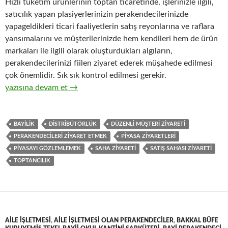
Hızlı tüketim ürünlerinin toptan ticaretinde, işlerinizle ilgili,
satıcılık yapan plasiyerlerinizin perakendecilerinizde
yapageldikleri ticari faaliyetlerin satış reyonlarına ve raflara
yansımalarını ve müşterilerinizde hem kendileri hem de ürün
markaları ile ilgili olarak oluşturdukları algıların,
perakendecilerinizi fiilen ziyaret ederek müşahede edilmesi
çok önemlidir. Sık sık kontrol edilmesi gerekir.
18-Hızlı tüketim ürünlerinin toptan ticaretinde perakendeciler
yazısına devam et
→
BAYILIK
DISTRIBÜTÖRLÜK
DÜZENLI MÜŞTERI ZIYARETI
PERAKENDECILERI ZIYARET ETMEK
PIYASA ZIYARETLERI
PIYASAYI GÖZLEMLEMEK
SAHA ZIYARETI
SATIŞ SAHASI ZIYARETI
TOPTANCILIK
AILE IŞLETMESI
,
AILE IŞLETMESI OLAN PERAKENDECILER
,
BAKKAL BÜFE