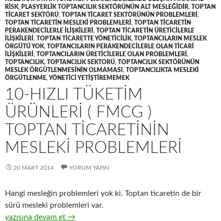
RISK
,
PLASYERLIK TOPTANCILIK SEKTÖRÜNÜN ALT MESLEĞIDIR
,
TOPTAN
TICARET SEKTÖRÜ
,
TOPTAN TICARET SEKTÖRÜNÜN PROBLEMLERI
,
TOPTAN TICARETIN MESLEKI PROBLEMLERI
,
TOPTAN TICARETIN
PERAKENDECILERLE ILIŞKILERI
,
TOPTAN TICARETIN ÜRETICILERLE
ILIŞKILERI
,
TOPTAN TICARETTE YÖNETICILIK
,
TOPTANCILARIN MESLEK
ÖRGÜTÜ YOK
,
TOPTANCILARIN PERAKENDECILERLE OLAN TICARI
ILIŞKILERI
,
TOPTANCILARIN ÜRETICILERLE OLAN PROBLEMLERI
,
TOPTANCILIK
,
TOPTANCILIK SEKTORÜ
,
TOPTANCILIK SEKTÖRÜNÜN
MESLEK ÖRGÜTLENMESININ OLMAMASI
,
TOPTANCILIKTA MESLEKI
ÖRGÜTLENME
,
YÖNETICI YETIŞTIREMEMEK
10-HIZLI TÜKETIM
ÜRÜNLERI ( FMCG )
TOPTAN TICARETININ
MESLEKI PROBLEMLERI
20 MART 2014
YORUM YAPIN
Hangi mesleğin problemleri yok ki. Toptan ticaretin de bir
sürü mesleki problemleri var.
10-Hızlı tüketim ürünleri ( FMCG ) toptan ticaretinin mesleki p
yazısına devam et
→