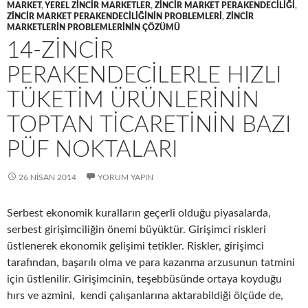
MARKET
,
YEREL ZINCIR MARKETLER
,
ZINCIR MARKET PERAKENDECILIĞI
,
ZINCIR MARKET PERAKENDECILIĞININ PROBLEMLERI
,
ZINCIR
MARKETLERIN PROBLEMLERININ ÇÖZÜMÜ
14-ZINCIR
PERAKENDECILERLE HIZLI
TÜKETIM ÜRÜNLERININ
TOPTAN TICARETININ BAZI
PÜF NOKTALARI
26 NISAN 2014
YORUM YAPIN
Serbest ekonomik kuralların geçerli olduğu piyasalarda,
serbest girişimciliğin önemi büyüktür. Girişimci riskleri
üstlenerek ekonomik gelişimi tetikler. Riskler, girişimci
tarafından, başarılı olma ve para kazanma arzusunun tatmini
için üstlenilir. Girişimcinin, teşebbüsünde ortaya koyduğu
hırs ve azmini, kendi çalışanlarına aktarabildiği ölçüde de,