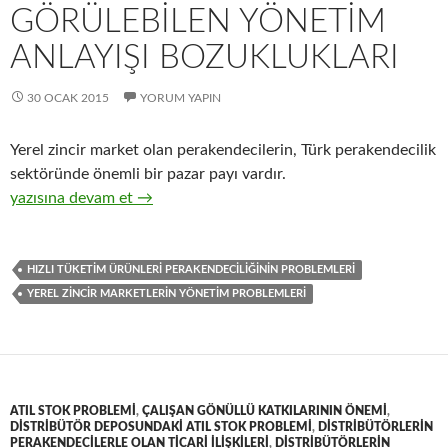
GÖRÜLEBILEN YÖNETIM
ANLAYIŞI BOZUKLUKLARI
30 OCAK 2015
YORUM YAPIN
Yerel zincir market olan perakendecilerin, Türk perakendecilik
sektöründe önemli bir pazar payı vardır.
23-Yerel zincir market perakendecilerinde görülebilen yönetim a
yazısına devam et
→
HIZLI TÜKETIM ÜRÜNLERI PERAKENDECILIĞININ PROBLEMLERI
YEREL ZINCIR MARKETLERIN YÖNETIM PROBLEMLERI
ATIL STOK PROBLEMI
,
ÇALIŞAN GÖNÜLLÜ KATKILARININ ÖNEMI
,
DISTRIBÜTÖR DEPOSUNDAKI ATIL STOK PROBLEMI
,
DISTRIBÜTÖRLERIN
PERAKENDECILERLE OLAN TICARI ILIŞKILERI
,
DISTRIBÜTÖRLERIN