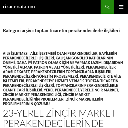
Ara
rizacenat.com
İÇERIĞE
BIRINCI
ATLA
MENÜ
Kategori arşivi: toptan ticaretin perakendecilerle ilişkileri
AILE IŞLETMESI
,
AILE IŞLETMESI OLAN PERAKENDECILER
,
BAYILERIN
PERAKENDECILERLE ILIŞKILERI
,
ÇALIŞAN GÖNÜLLÜ KATKILARININ
ÖNEMI
,
DAHA IYI PATRON OLMAK IÇIN NE YAPMAK LAZIM
,
DIŞARIDAN
YÖNETICI ALMAK
,
PATRON VE ALT YÖNETICILERI
,
PERAKENDECILER
ARASI REKABET
,
PERAKENDECILERIN TOPTANCILARLA ILIŞKILERI
,
PERAKENDECILERIN YÖNETIM PROBLEMLERI
,
PERAKENDECILIKTE AILE
IŞLETMELERI
,
PERAKENDECIYE HIZMET VERMEK
,
TOPTAN TICARETIN
PERAKENDECILERLE ILIŞKILERI
,
TOPTANCILARIN PERAKENDECILERLE
OLAN TICARI ILIŞKILERI
,
YEREL PERAKENDECI
,
YEREL ZINCIR MARKET
,
ZINCIR MARKET PERAKENDECILIĞI
,
ZINCIR MARKET
PERAKENDECILIĞININ PROBLEMLERI
,
ZINCIR MARKETLERIN
PROBLEMLERININ ÇÖZÜMÜ
23-YEREL ZINCIR MARKET
PERAKENDECILERINDE