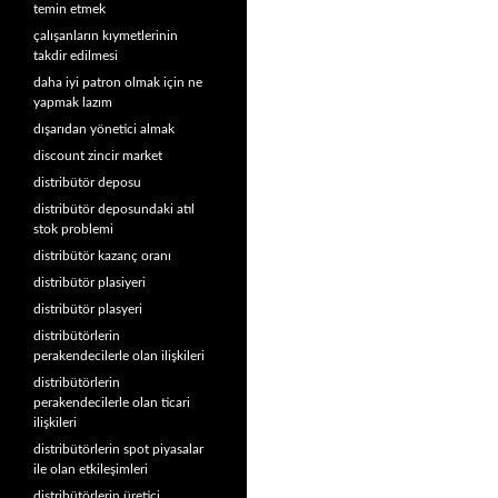
temin etmek
çalışanların kıymetlerinin
takdir edilmesi
daha iyi patron olmak için ne
yapmak lazım
dışarıdan yönetici almak
discount zincir market
distribütör deposu
distribütör deposundaki atıl
stok problemi
distribütör kazanç oranı
distribütör plasiyeri
distribütör plasyeri
distribütörlerin
perakendecilerle olan ilişkileri
distribütörlerin
perakendecilerle olan ticari
ilişkileri
distribütörlerin spot piyasalar
ile olan etkileşimleri
distribütörlerin üretici