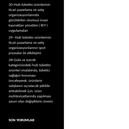
30-Hızlı tüketim ürünlerinin
ticari pazarlama ve satış
organizasyonlarında
görülebilen olumsuz insan
kaynakları yönetimi ( İKY )
uygulamaları
29- Hızlı tüketim ürünlerinin
ticari pazarlama ve satış
organizasyonlarının spot
piyasalar ile etkileşimi
28-Gıda ve içecek
kategorisindeki hızlı tüketim
ürünleri imalatında, tüketici
sağlığını korumayı
önceleyerek, ürünlerin
satışlarını sıçratacak şekilde
artırabilmek için, ürün
muhteviyatlarında yapılması
zaruri olan değişiklerin önemi.
SON YORUMLAR