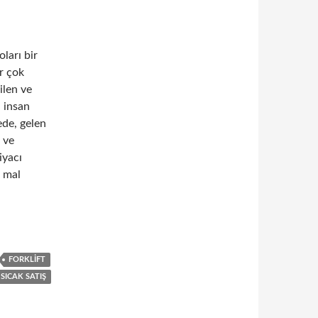
ları bir
r çok
ilen ve
, insan
ede, gelen
i ve
iyacı
e mal
 olan taşıtlar ve donanımlar
FORKLIFT
SICAK SATIŞ