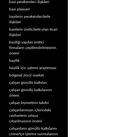
bayi perakendeci ilişkileri
bayi plasiyeri
bayilerin perakendecilerle
ilişkileri
bayilerin üreticilerle olan ticari
ilişkileri
bayiliği yapılan üretici
firmaların çeşitlendirilmesinin
önemi
bayilik
bayilik için yatırım araştırması
bölgesel zincir market
çalışan gönüllü katkıları
çalışan gönüllü katkılarının
önemi
çalışan kıymetinin takdiri
çalışanlarımızın içlerindeki
cevherlerin ortaya
çıkarılmasının önemi
çalışanların gönüllü katkılarını
cömertçe işlerine sunmalarının