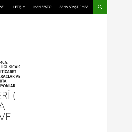
 ATLA
AFI
İLETIŞIM
MANIFESTO
SAHA ARAŞTIRMASI
MCG
,
LIĞI
,
SICAK
 TICARET
ARAÇLAR VE
IKTA
AMYONLAR
RI (
A
 VE