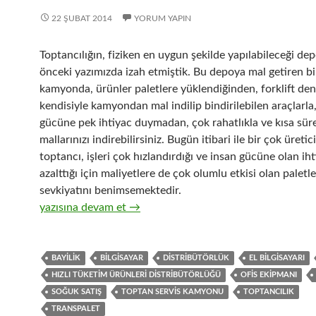
22 ŞUBAT 2014
YORUM YAPIN
Toptancılığın, fiziken en uygun şekilde yapılabileceği depo
önceki yazımızda izah etmiştik. Bu depoya mal getiren bi
kamyonda, ürünler paletlere yüklendiğinden, forklift den
kendisiyle kamyondan mal indilip bindirilebilen araçlarla
gücüne pek ihtiyac duymadan, çok rahatlıkla ve kısa sür
mallarınızı indirebilirsiniz. Bugün itibari ile bir çok üretic
toptancı, işleri çok hızlandırdığı ve insan gücüne olan iht
azalttığı için maliyetlere de çok olumlu etkisi olan paletl
sevkiyatını benimsemektedir.
6-Hızlı tüketim ürünleri ( FMCG ) toptancılığında gerekli
yazısına devam et
→
BAYILIK
BILGISAYAR
DISTRIBÜTÖRLÜK
EL BILGISAYARI
HIZLI TÜKETIM ÜRÜNLERI DISTRIBÜTÖRLÜĞÜ
OFIS EKIPMANI
SOĞUK SATIŞ
TOPTAN SERVIS KAMYONU
TOPTANCILIK
TRANSPALET