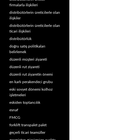
firmalarla ilişkileri
distribütörlerin üreticilerle olan
ilişkiler
distribütörlerin üreticilerle olan
ticari ilişkileri
distribütörlük
doğru satış politikaları
belirlemek
düzenli müşteri ziyareti
düzenli rut ziyareti
düzenli rut ziyaretin önemi
en karlı perakendeci grubu
eski sovyet dönemi kolhoz
işletmeleri
eskiden toptancılık
esnaf
FMCG
forklift transpalet palet
geçerli ticari teamüller