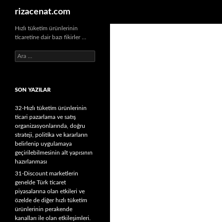
Ara
rizacenat.com
Hızlı tüketim ürünlerinin
ticaretine dair bazı fikirler …
A
r
a
m
SON YAZILAR
a
:
32-Hızlı tüketim ürünlerinin
ticari pazarlama ve satış
organizasyonlarında, doğru
strateji, politika ve kararların
belirlenip uygulamaya
geçirilebilmesinin alt yapısının
hazırlanması
31-Discount marketlerin
genelde Türk ticaret
piyasalarına olan etkileri ve
özelde de diğer hızlı tüketim
ürünlerinin perakende
kanalları ile olan etkileşimleri.