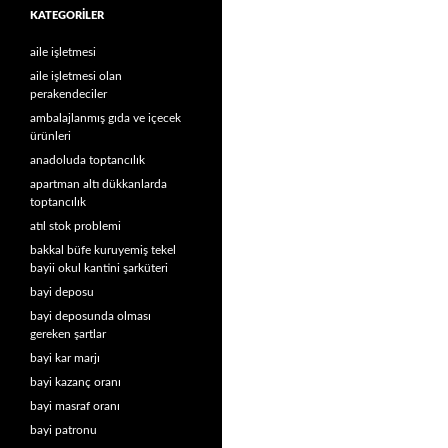
KATEGORILER
aile işletmesi
aile işletmesi olan
perakendeciler
ambalajlanmış gıda ve içecek
ürünleri
anadoluda toptancılık
apartman altı dükkanlarda
toptancılık
atıl stok problemi
bakkal büfe kuruyemiş tekel
bayii okul kantini şarküteri
bayi deposu
bayi deposunda olması
gereken şartlar
bayi kar marjı
bayi kazanç oranı
bayi masraf oranı
bayi patronu