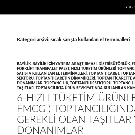
İÇERIĞE
BIYOGR
Kategori arşivi: sıcak satışta kullanılan el terminalleri
BAYILIK
,
BAYILIK IÇIN YATIRIM ARAŞTIRMASI
,
DISTRIBÜTÖRLÜK
,
F
FORKLIFT TRANSPALET PALET
,
HIZLI TÜKETIM ÜRÜNLERI TOPTANCI
SATIŞTA KULLANILAN EL TERMINALLERI
,
TOPTAN TICARET
,
TOPTAN
SEKTÖRÜ
,
TOPTAN TICARETIN DINAMIKLERI
,
TOPTAN TICARETTE 
DONANIMLAR
,
TOPTANCILIK
,
TOPTANCILIK SEKTORÜ
,
TOPTANCIL
TAŞITLAR
,
TOPTANCILIKTA ÜRÜN SEVKIYATINDA KULLANILAN K
6-HIZLI TÜKETIM ÜRÜNLE
FMCG ) TOPTANCILIĞIND
GEREKLI OLAN TAŞITLAR
DONANIMLAR