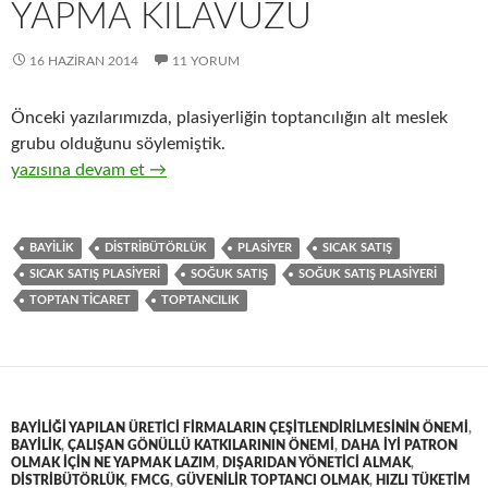
YAPMA KILAVUZU
16 HAZIRAN 2014
11 YORUM
Önceki yazılarımızda, plasiyerliğin toptancılığın alt meslek
grubu olduğunu söylemiştik.
17-Hızlı tüketim ürünleri satıcısı, sıcak satış plasiyerliği ve so
yazısına devam et
→
BAYILIK
DISTRIBÜTÖRLÜK
PLASIYER
SICAK SATIŞ
SICAK SATIŞ PLASIYERI
SOĞUK SATIŞ
SOĞUK SATIŞ PLASIYERI
TOPTAN TICARET
TOPTANCILIK
BAYILIĞI YAPILAN ÜRETICI FIRMALARIN ÇEŞITLENDIRILMESININ ÖNEMI
,
BAYILIK
,
ÇALIŞAN GÖNÜLLÜ KATKILARININ ÖNEMI
,
DAHA IYI PATRON
OLMAK IÇIN NE YAPMAK LAZIM
,
DIŞARIDAN YÖNETICI ALMAK
,
DISTRIBÜTÖRLÜK
,
FMCG
,
GÜVENILIR TOPTANCI OLMAK
,
HIZLI TÜKETIM