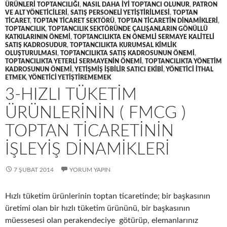
ÜRÜNLERI TOPTANCILIĞI
,
NASIL DAHA IYI TOPTANCI OLUNUR
,
PATRON
VE ALT YÖNETICILERI
,
SATIŞ PERSONELI YETIŞTIRILMESI
,
TOPTAN
TICARET
,
TOPTAN TICARET SEKTÖRÜ
,
TOPTAN TICARETIN DINAMIKLERI
,
TOPTANCILIK
,
TOPTANCILIK SEKTÖRÜNDE ÇALIŞANLARIN GÖNÜLLÜ
KATKILARININ ÖNEMI
,
TOPTANCILIKTA EN ÖNEMLI SERMAYE KALITELI
SATIŞ KADROSUDUR
,
TOPTANCILIKTA KURUMSAL KIMLIK
OLUŞTURULMASI
,
TOPTANCILIKTA SATIŞ KADROSUNUN ÖNEMI
,
TOPTANCILIKTA YETERLI SERMAYENIN ÖNEMI
,
TOPTANCILIKTA YÖNETIM
KADROSUNUN ÖNEMI
,
YETIŞMIŞ IŞBILIR SATICI EKIBI
,
YÖNETICI ITHAL
ETMEK
,
YÖNETICI YETIŞTIREMEMEK
3-HIZLI TÜKETIM
ÜRÜNLERININ ( FMCG )
TOPTAN TICARETININ
IŞLEYIŞ DINAMIKLERI
7 ŞUBAT 2014
YORUM YAPIN
Hızlı tüketim ürünlerinin toptan ticaretinde; bir başkasının
üretimi olan bir hızlı tüketim ürününü, bir başkasının
müessesesi olan perakendeciye götürüp, elemanlarınız