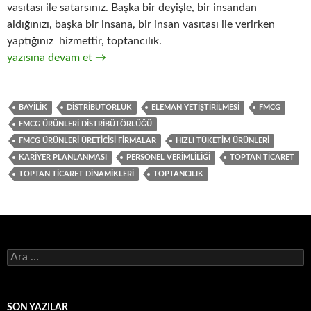
vasıtası ile satarsınız. Başka bir deyişle, bir insandan
aldığınızı, başka bir insana, bir insan vasıtası ile verirken
yaptığınız hizmettir, toptancılık.
3-Hızlı tüketim ürünlerinin ( FMCG ) toptan ticaretinin işleyiş 
yazısına devam et
→
BAYILIK
DISTRIBÜTÖRLÜK
ELEMAN YETIŞTIRILMESI
FMCG
FMCG ÜRÜNLERI DISTRIBÜTÖRLÜĞÜ
FMCG ÜRÜNLERI ÜRETICISI FIRMALAR
HIZLI TÜKETIM ÜRÜNLERI
KARIYER PLANLANMASI
PERSONEL VERIMLILIĞI
TOPTAN TICARET
TOPTAN TICARET DINAMIKLERI
TOPTANCILIK
A
r
a
m
a
SON YAZILAR