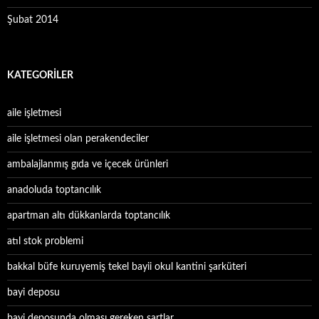
Şubat 2014
KATEGORILER
aile işletmesi
aile işletmesi olan perakendeciler
ambalajlanmış gıda ve içecek ürünleri
anadoluda toptancılık
apartman altı dükkanlarda toptancılık
atıl stok problemi
bakkal büfe kuruyemiş tekel bayii okul kantini şarküteri
bayi deposu
bayi deposunda olması gereken şartlar