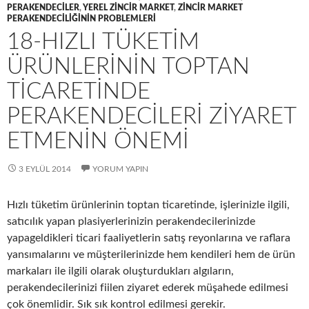
PERAKENDECILER
,
YEREL ZINCIR MARKET
,
ZINCIR MARKET
PERAKENDECILIĞININ PROBLEMLERI
18-HIZLI TÜKETIM
ÜRÜNLERININ TOPTAN
TICARETINDE
PERAKENDECILERI ZIYARET
ETMENIN ÖNEMI
3 EYLÜL 2014
YORUM YAPIN
Hızlı tüketim ürünlerinin toptan ticaretinde, işlerinizle ilgili,
satıcılık yapan plasiyerlerinizin perakendecilerinizde
yapageldikleri ticari faaliyetlerin satış reyonlarına ve raflara
yansımalarını ve müşterilerinizde hem kendileri hem de ürün
markaları ile ilgili olarak oluşturdukları algıların,
perakendecilerinizi fiilen ziyaret ederek müşahede edilmesi
çok önemlidir. Sık sık kontrol edilmesi gerekir.