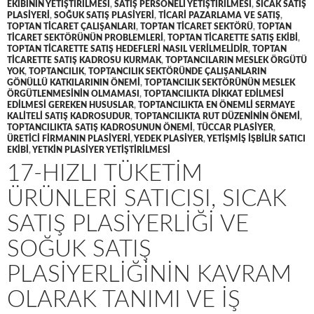
EKIBININ YETIŞTIRILMESI
,
SATIŞ PERSONELI YETIŞTIRILMESI
,
SICAK SATIŞ
PLASIYERI
,
SOĞUK SATIŞ PLASIYERI
,
TICARI PAZARLAMA VE SATIŞ
,
TOPTAN TICARET ÇALIŞANLARI
,
TOPTAN TICARET SEKTÖRÜ
,
TOPTAN
TICARET SEKTÖRÜNÜN PROBLEMLERI
,
TOPTAN TICARETTE SATIŞ EKIBI
,
TOPTAN TICARETTE SATIŞ HEDEFLERI NASIL VERILMELIDIR
,
TOPTAN
TICARETTE SATIŞ KADROSU KURMAK
,
TOPTANCILARIN MESLEK ÖRGÜTÜ
YOK
,
TOPTANCILIK
,
TOPTANCILIK SEKTÖRÜNDE ÇALIŞANLARIN
GÖNÜLLÜ KATKILARININ ÖNEMI
,
TOPTANCILIK SEKTÖRÜNÜN MESLEK
ÖRGÜTLENMESININ OLMAMASI
,
TOPTANCILIKTA DIKKAT EDILMESI
EDILMESI GEREKEN HUSUSLAR
,
TOPTANCILIKTA EN ÖNEMLI SERMAYE
KALITELI SATIŞ KADROSUDUR
,
TOPTANCILIKTA RUT DÜZENININ ÖNEMI
,
TOPTANCILIKTA SATIŞ KADROSUNUN ÖNEMI
,
TÜCCAR PLASIYER
,
ÜRETICI FIRMANIN PLASIYERI
,
YEDEK PLASIYER
,
YETIŞMIŞ IŞBILIR SATICI
EKIBI
,
YETKIN PLASIYER YETIŞTIRILMESI
17-HIZLI TÜKETIM
ÜRÜNLERI SATICISI, SICAK
SATIŞ PLASIYERLIĞI VE
SOĞUK SATIŞ
PLASIYERLIĞININ KAVRAM
OLARAK TANIMI VE IŞ