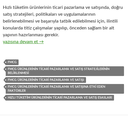
Hızlı tüketim ürünlerinin ticari pazarlama ve satışında, doğru
satış stratejileri, politikaları ve uygulamalarının
belirlenebilmesi ve başarıyla tatbik edilebilmesi için, ilintili
konularda titiz çalışmalar yapılıp, önceden sağlam bir alt
yapının hazırlanması gerekir.
32-Hızlı tüketim ürünlerinin ticari pazarlama ve satış organizasy
yazısına devam et
→
FMCG
FMCG ÜRÜNLERININ TICARI PAZARLAMA VE SATIŞ STRATEJILERININ
BELIRLENMESI
FMCG ÜRÜNLERININ TICARI PAZARLAMA VE SATIŞI
FMCG ÜRÜNLERININ TICARI PAZARLAMA VE SATIŞINA ETKI EDEN
FAKTÖRLER
HIZLI TÜKETIM ÜRÜNLERININ TICARI PAZARLAMA VE SATIŞ ESASLARI