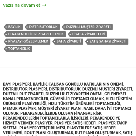
18-Hızlı tüketim ürünlerinin toptan ticaretinde perakendeciler
yazısına devam et
→
BAYILIK
DISTRIBÜTÖRLÜK
DÜZENLI MÜŞTERI ZIYARETI
PERAKENDECILERI ZIYARET ETMEK
PIYASA ZIYARETLERI
PIYASAYI GÖZLEMLEMEK
SAHA ZIYARETI
SATIŞ SAHASI ZIYARETI
TOPTANCILIK
BAYI PLASIYERI
,
BAYILIK
,
ÇALIŞAN GÖNÜLLÜ KATKILARININ ÖNEMI
,
DISTRIBÜTÖR PLASIYERI
,
DISTRIBÜTÖRLÜK
,
DÜZENLI MÜŞTERI ZIYARETI
,
DÜZENLI RUT ZIYARETI
,
DÜZENLI RUT ZIYARETIN ÖNEMI
,
GELENEKSEL
KANAL PERAKENDECILER
,
GÜVENILIR TOPTANCI OLMAK
,
HIZLI TÜKETIM
ÜRÜNLERI PLASIYERLIĞI
,
HIZLI TÜKETIM ÜRÜNLERI TOPTANCILIĞI
,
MEMUR PLASIYER
,
MÜŞTERI ZIYARET PLANI
,
NASIL DAHA IYI TOPTANCI
OLUNUR
,
PERAKENDECILERDE OLUŞAN FINANSAL RISK
,
PERAKENDECILERIN TOPTANCILARLA ILIŞKILERI
,
PERAKENDECIYE
HIZMET VERMEK
,
PLASIYER
,
PLASIYER SATIŞ HEDEFI
,
PLASIYER TAKIP
SISTEMI
,
PLASIYER YETIŞTIRILMESI
,
PLASYERLERE SATIŞ HEDEFI
VERILMESI
,
ROUT PLANI OLUŞTURMAK
,
RUT PLANI OLUŞTURMAK
,
SATIŞ