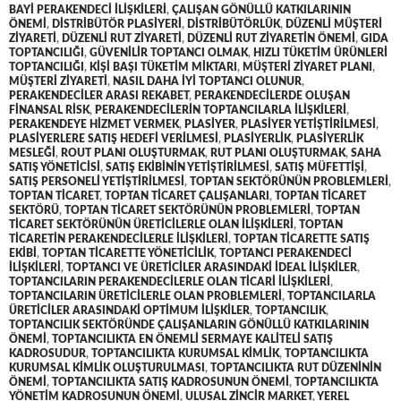
BAYI PERAKENDECI ILIŞKILERI
,
ÇALIŞAN GÖNÜLLÜ KATKILARININ
ÖNEMI
,
DISTRIBÜTÖR PLASIYERI
,
DISTRIBÜTÖRLÜK
,
DÜZENLI MÜŞTERI
ZIYARETI
,
DÜZENLI RUT ZIYARETI
,
DÜZENLI RUT ZIYARETIN ÖNEMI
,
GIDA
TOPTANCILIĞI
,
GÜVENILIR TOPTANCI OLMAK
,
HIZLI TÜKETIM ÜRÜNLERI
TOPTANCILIĞI
,
KIŞI BAŞI TÜKETIM MIKTARI
,
MÜŞTERI ZIYARET PLANI
,
MÜŞTERI ZIYARETI
,
NASIL DAHA IYI TOPTANCI OLUNUR
,
PERAKENDECILER ARASI REKABET
,
PERAKENDECILERDE OLUŞAN
FINANSAL RISK
,
PERAKENDECILERIN TOPTANCILARLA ILIŞKILERI
,
PERAKENDEYE HIZMET VERMEK
,
PLASIYER
,
PLASIYER YETIŞTIRILMESI
,
PLASIYERLERE SATIŞ HEDEFI VERILMESI
,
PLASIYERLIK
,
PLASIYERLIK
MESLEĞI
,
ROUT PLANI OLUŞTURMAK
,
RUT PLANI OLUŞTURMAK
,
SAHA
SATIŞ YÖNETICISI
,
SATIŞ EKIBININ YETIŞTIRILMESI
,
SATIŞ MÜFETTIŞI
,
SATIŞ PERSONELI YETIŞTIRILMESI
,
TOPTAN SEKTÖRÜNÜN PROBLEMLERI
,
TOPTAN TICARET
,
TOPTAN TICARET ÇALIŞANLARI
,
TOPTAN TICARET
SEKTÖRÜ
,
TOPTAN TICARET SEKTÖRÜNÜN PROBLEMLERI
,
TOPTAN
TICARET SEKTÖRÜNÜN ÜRETICILERLE OLAN ILIŞKILERI
,
TOPTAN
TICARETIN PERAKENDECILERLE ILIŞKILERI
,
TOPTAN TICARETTE SATIŞ
EKIBI
,
TOPTAN TICARETTE YÖNETICILIK
,
TOPTANCI PERAKENDECI
ILIŞKILERI
,
TOPTANCI VE ÜRETICILER ARASINDAKI IDEAL ILIŞKILER
,
TOPTANCILARIN PERAKENDECILERLE OLAN TICARI ILIŞKILERI
,
TOPTANCILARIN ÜRETICILERLE OLAN PROBLEMLERI
,
TOPTANCILARLA
ÜRETICILER ARASINDAKI OPTIMUM ILIŞKILER
,
TOPTANCILIK
,
TOPTANCILIK SEKTÖRÜNDE ÇALIŞANLARIN GÖNÜLLÜ KATKILARININ
ÖNEMI
,
TOPTANCILIKTA EN ÖNEMLI SERMAYE KALITELI SATIŞ
KADROSUDUR
,
TOPTANCILIKTA KURUMSAL KIMLIK
,
TOPTANCILIKTA
KURUMSAL KIMLIK OLUŞTURULMASI
,
TOPTANCILIKTA RUT DÜZENININ
ÖNEMI
,
TOPTANCILIKTA SATIŞ KADROSUNUN ÖNEMI
,
TOPTANCILIKTA
YÖNETIM KADROSUNUN ÖNEMI
,
ULUSAL ZINCIR MARKET
,
YEREL