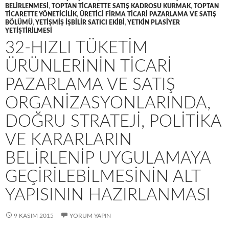
BELIRLENMESI
,
TOPTAN TICARETTE SATIŞ KADROSU KURMAK
,
TOPTAN
TICARETTE YÖNETICILIK
,
ÜRETICI FIRMA TICARI PAZARLAMA VE SATIŞ
BÖLÜMÜ
,
YETIŞMIŞ IŞBILIR SATICI EKIBI
,
YETKIN PLASIYER
YETIŞTIRILMESI
32-HIZLI TÜKETIM
ÜRÜNLERININ TICARI
PAZARLAMA VE SATIŞ
ORGANIZASYONLARINDA,
DOĞRU STRATEJI, POLITIKA
VE KARARLARIN
BELIRLENIP UYGULAMAYA
GEÇIRILEBILMESININ ALT
YAPISININ HAZIRLANMASI
9 KASIM 2015
YORUM YAPIN