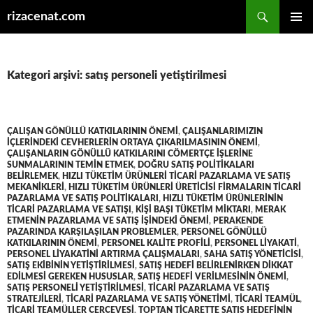
Ara
rizacenat.com
İÇERIĞE
BIRINCI
ATLA
MENÜ
Kategori arşivi: satış personeli yetiştirilmesi
ÇALIŞAN GÖNÜLLÜ KATKILARININ ÖNEMI
,
ÇALIŞANLARIMIZIN
IÇLERINDEKI CEVHERLERIN ORTAYA ÇIKARILMASININ ÖNEMI
,
ÇALIŞANLARIN GÖNÜLLÜ KATKILARINI CÖMERTÇE IŞLERINE
SUNMALARININ TEMIN ETMEK
,
DOĞRU SATIŞ POLITIKALARI
BELIRLEMEK
,
HIZLI TÜKETIM ÜRÜNLERI TICARI PAZARLAMA VE SATIŞ
MEKANIKLERI
,
HIZLI TÜKETIM ÜRÜNLERI ÜRETICISI FIRMALARIN TICARI
PAZARLAMA VE SATIŞ POLITIKALARI
,
HIZLI TÜKETIM ÜRÜNLERININ
TICARI PAZARLAMA VE SATIŞI
,
KIŞI BAŞI TÜKETIM MIKTARI
,
MERAK
ETMENIN PAZARLAMA VE SATIŞ IŞINDEKI ÖNEMI
,
PERAKENDE
PAZARINDA KARŞILAŞILAN PROBLEMLER
,
PERSONEL GÖNÜLLÜ
KATKILARININ ÖNEMI
,
PERSONEL KALITE PROFILI
,
PERSONEL LIYAKATI
,
PERSONEL LIYAKATINI ARTIRMA ÇALIŞMALARI
,
SAHA SATIŞ YÖNETICISI
,
SATIŞ EKIBININ YETIŞTIRILMESI
,
SATIŞ HEDEFI BELIRLENIRKEN DIKKAT
EDILMESI GEREKEN HUSUSLAR
,
SATIŞ HEDEFI VERILMESININ ÖNEMI
,
SATIŞ PERSONELI YETIŞTIRILMESI
,
TICARI PAZARLAMA VE SATIŞ
STRATEJILERI
,
TICARI PAZARLAMA VE SATIŞ YÖNETIMI
,
TICARI TEAMÜL
,
TICARI TEAMÜLLER ÇERÇEVESI
,
TOPTAN TICARETTE SATIŞ HEDEFININ