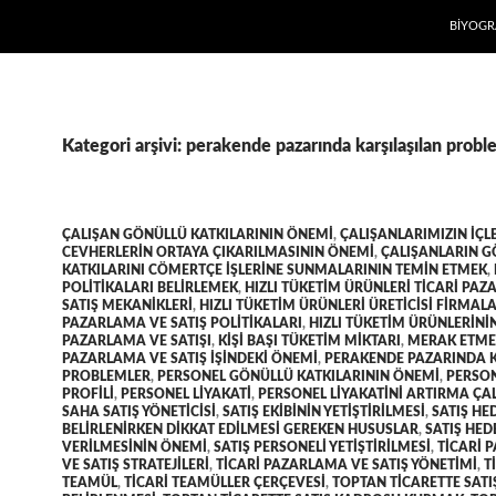
İÇERIĞE
BIYOGR
Kategori arşivi: perakende pazarında karşılaşılan probl
ÇALIŞAN GÖNÜLLÜ KATKILARININ ÖNEMI
,
ÇALIŞANLARIMIZIN IÇL
CEVHERLERIN ORTAYA ÇIKARILMASININ ÖNEMI
,
ÇALIŞANLARIN 
KATKILARINI CÖMERTÇE IŞLERINE SUNMALARININ TEMIN ETMEK
,
POLITIKALARI BELIRLEMEK
,
HIZLI TÜKETIM ÜRÜNLERI TICARI PA
SATIŞ MEKANIKLERI
,
HIZLI TÜKETIM ÜRÜNLERI ÜRETICISI FIRMALA
PAZARLAMA VE SATIŞ POLITIKALARI
,
HIZLI TÜKETIM ÜRÜNLERININ
PAZARLAMA VE SATIŞI
,
KIŞI BAŞI TÜKETIM MIKTARI
,
MERAK ETME
PAZARLAMA VE SATIŞ IŞINDEKI ÖNEMI
,
PERAKENDE PAZARINDA K
PROBLEMLER
,
PERSONEL GÖNÜLLÜ KATKILARININ ÖNEMI
,
PERSON
PROFILI
,
PERSONEL LIYAKATI
,
PERSONEL LIYAKATINI ARTIRMA ÇA
SAHA SATIŞ YÖNETICISI
,
SATIŞ EKIBININ YETIŞTIRILMESI
,
SATIŞ HE
BELIRLENIRKEN DIKKAT EDILMESI GEREKEN HUSUSLAR
,
SATIŞ HED
VERILMESININ ÖNEMI
,
SATIŞ PERSONELI YETIŞTIRILMESI
,
TICARI 
VE SATIŞ STRATEJILERI
,
TICARI PAZARLAMA VE SATIŞ YÖNETIMI
,
T
TEAMÜL
,
TICARI TEAMÜLLER ÇERÇEVESI
,
TOPTAN TICARETTE SATI