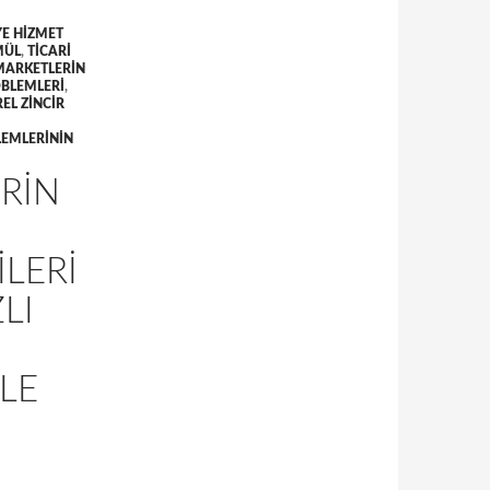
E HIZMET
MÜL
,
TICARI
 MARKETLERIN
OBLEMLERI
,
EL ZINCIR
LEMLERININ
RIN
LERI
LI
LE