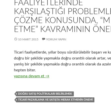
FAALIYETLERINDE
KARŞILAŞTIĞI PROBLEML
ÇÖZME KONUSUNDA, “M
ETME” KAVRAMININ ÖNE
10 MART 2015
YORUM YAPIN
Ticari faaliyetlerde, yıllar boyu sürdürülebilir başarı ve ka
doğru bir şekilde yapmakla doğru orantılı olarak artar, ve 
yanlış bir şekilde yapmakla doğru orantılı olarak da azalı
hepten biter.
25-Hızlı tüketim ürünleri distribütörlüğü yapan işletmel
yazısına devam et
→
DOĞRU SATIŞ POLITIKALARI BELIRLEMEK
TICARI PAZARLAMA VE SATIŞTA MERAK ETMENIN ÖNEMI