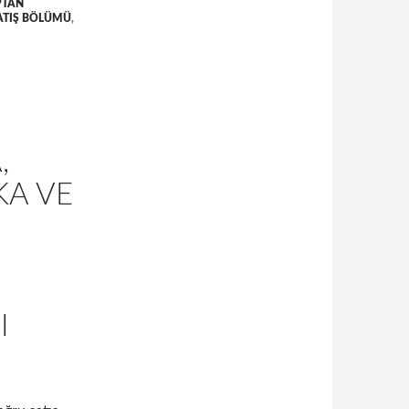
PTAN
SATIŞ BÖLÜMÜ
,
,
KA VE
I