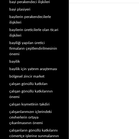
bayi perakendeci ilişkileri
bayi plasiyeri
bayilerin perakendecilerle
ilişkileri
bayilerin üreticilerle olan ticari
ilişkileri
bayiliği yapılan üretici
firmaların çeşitlendirilmesinin
önemi
bayilik
bayilik için yatırım araştırması
bölgesel zincir market
çalışan gönüllü katkıları
çalışan gönüllü katkılarının
önemi
çalışan kıymetinin takdiri
çalışanlarımızın içlerindeki
cevherlerin ortaya
çıkarılmasının önemi
çalışanların gönüllü katkılarını
cömertçe işlerine sunmalarının