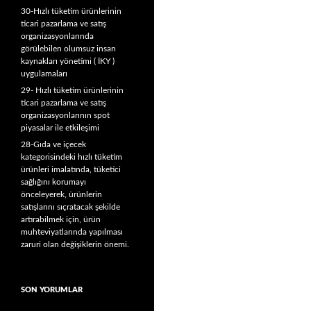
30-Hızlı tüketim ürünlerinin
ticari pazarlama ve satış
organizasyonlarında
görülebilen olumsuz insan
kaynakları yönetimi ( İKY )
uygulamaları
29- Hızlı tüketim ürünlerinin
ticari pazarlama ve satış
organizasyonlarının spot
piyasalar ile etkileşimi
28-Gıda ve içecek
kategorisindeki hızlı tüketim
ürünleri imalatında, tüketici
sağlığını korumayı
önceleyerek, ürünlerin
satışlarını sıçratacak şekilde
artırabilmek için, ürün
muhteviyatlarında yapılması
zaruri olan değişiklerin önemi.
SON YORUMLAR