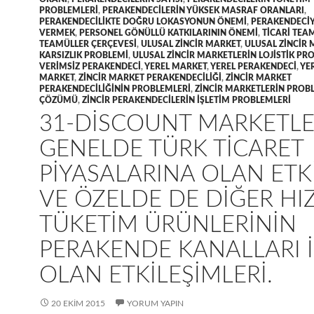
PROBLEMLERI
,
PERAKENDECILERIN YÜKSEK MASRAF ORANLARI
,
PERAKENDECILIKTE DOĞRU LOKASYONUN ÖNEMI
,
PERAKENDECIY
VERMEK
,
PERSONEL GÖNÜLLÜ KATKILARININ ÖNEMI
,
TICARI TEA
TEAMÜLLER ÇERÇEVESI
,
ULUSAL ZINCIR MARKET
,
ULUSAL ZINCIR
KARSIZLIK PROBLEMI
,
ULUSAL ZINCIR MARKETLERIN LOJISTIK PR
VERIMSIZ PERAKENDECI
,
YEREL MARKET
,
YEREL PERAKENDECI
,
YER
MARKET
,
ZINCIR MARKET PERAKENDECILIĞI
,
ZINCIR MARKET
PERAKENDECILIĞININ PROBLEMLERI
,
ZINCIR MARKETLERIN PROB
ÇÖZÜMÜ
,
ZINCIR PERAKENDECILERIN IŞLETIM PROBLEMLERI
31-DISCOUNT MARKETLE
GENELDE TÜRK TICARET
PIYASALARINA OLAN ETKI
VE ÖZELDE DE DIĞER HIZ
TÜKETIM ÜRÜNLERININ
PERAKENDE KANALLARI I
OLAN ETKILEŞIMLERI.
20 EKIM 2015
YORUM YAPIN