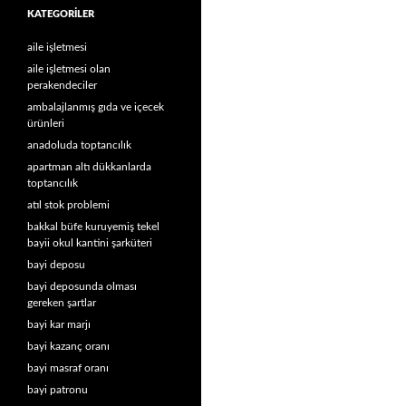
KATEGORILER
aile işletmesi
aile işletmesi olan
perakendeciler
ambalajlanmış gıda ve içecek
ürünleri
anadoluda toptancılık
apartman altı dükkanlarda
toptancılık
atıl stok problemi
bakkal büfe kuruyemiş tekel
bayii okul kantini şarküteri
bayi deposu
bayi deposunda olması
gereken şartlar
bayi kar marjı
bayi kazanç oranı
bayi masraf oranı
bayi patronu