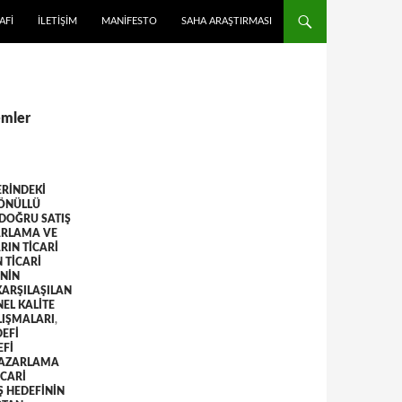
 ATLA
AFI
İLETIŞIM
MANIFESTO
SAHA ARAŞTIRMASI
emler
ERINDEKI
GÖNÜLLÜ
DOĞRU SATIŞ
ZARLAMA VE
RIN TICARI
 TICARI
NIN
ARŞILAŞILAN
EL KALITE
LIŞMALARI
,
DEFI
EFI
PAZARLAMA
ICARI
Ş HEDEFININ