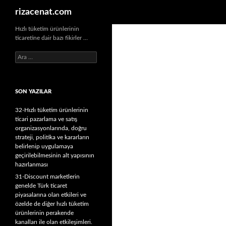
Ara
rizacenat.com
Hızlı tüketim ürünlerinin
ticaretine dair bazı fikirler …
A
r
a
m
SON YAZILAR
a
:
32-Hızlı tüketim ürünlerinin
ticari pazarlama ve satış
organizasyonlarında, doğru
strateji, politika ve kararların
belirlenip uygulamaya
geçirilebilmesinin alt yapısının
hazırlanması
31-Discount marketlerin
genelde Türk ticaret
piyasalarına olan etkileri ve
özelde de diğer hızlı tüketim
ürünlerinin perakende
kanalları ile olan etkileşimleri.