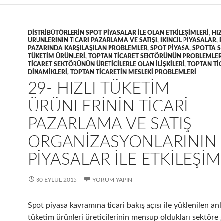
DISTRIBÜTÖRLERIN SPOT PIYASALAR ILE OLAN ETKILEŞIMLERI
,
HI
ÜRÜNLERININ TICARI PAZARLAMA VE SATIŞI
,
IKINCIL PIYASALAR
,
PAZARINDA KARŞILAŞILAN PROBLEMLER
,
SPOT PIYASA
,
SPOTTA S
TÜKETIM ÜRÜNLERI
,
TOPTAN TICARET SEKTÖRÜNÜN PROBLEMLER
TICARET SEKTÖRÜNÜN ÜRETICILERLE OLAN ILIŞKILERI
,
TOPTAN TI
DINAMIKLERI
,
TOPTAN TICARETIN MESLEKI PROBLEMLERI
29- HIZLI TÜKETIM
ÜRÜNLERININ TICARI
PAZARLAMA VE SATIŞ
ORGANIZASYONLARININ
PIYASALAR ILE ETKILEŞIM
30 EYLÜL 2015
YORUM YAPIN
Spot piyasa kavramına ticari bakış açısı ile yüklenilen an
tüketim ürünleri üreticilerinin mensup oldukları sektöre g