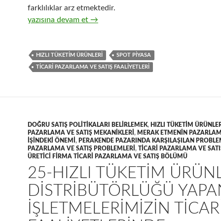
farklılıklar arz etmektedir.
29- Hızlı tüketim ürünlerinin ticari pazarlama ve satış or
yazısına devam et
→
HIZLI TÜKETIM ÜRÜNLERI
SPOT PIYASA
TICARI PAZARLAMA VE SATIŞ FAALIYETLERI
DOĞRU SATIŞ POLITIKALARI BELIRLEMEK
,
HIZLI TÜKETIM ÜRÜNLER
PAZARLAMA VE SATIŞ MEKANIKLERI
,
MERAK ETMENIN PAZARLAMA
IŞINDEKI ÖNEMI
,
PERAKENDE PAZARINDA KARŞILAŞILAN PROBLE
PAZARLAMA VE SATIŞ PROBLEMLERI
,
TICARI PAZARLAMA VE SATI
ÜRETICI FIRMA TICARI PAZARLAMA VE SATIŞ BÖLÜMÜ
25-HIZLI TÜKETIM ÜRÜN
DISTRIBÜTÖRLÜĞÜ YAPA
IŞLETMELERIMIZIN TICAR