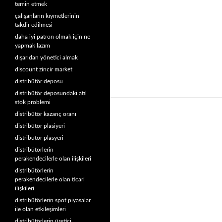
temin etmek
çalışanların kıymetlerinin
takdir edilmesi
daha iyi patron olmak için ne
yapmak lazım
dışarıdan yönetici almak
discount zincir market
distribütör deposu
distribütör deposundaki atıl
stok problemi
distribütör kazanç oranı
distribütör plasiyeri
distribütör plasyeri
distribütörlerin
perakendecilerle olan ilişkileri
distribütörlerin
perakendecilerle olan ticari
ilişkileri
distribütörlerin spot piyasalar
ile olan etkileşimleri
distribütörlerin üretici