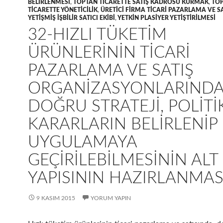
BELIRLENMESI
,
TOPTAN TICARETTE SATIŞ KADROSU KURMAK
,
TO
TICARETTE YÖNETICILIK
,
ÜRETICI FIRMA TICARI PAZARLAMA VE 
YETIŞMIŞ IŞBILIR SATICI EKIBI
,
YETKIN PLASIYER YETIŞTIRILMESI
32-HIZLI TÜKETIM
ÜRÜNLERININ TICARI
PAZARLAMA VE SATIŞ
ORGANIZASYONLARINDA
DOĞRU STRATEJI, POLITI
KARARLARIN BELIRLENIP
UYGULAMAYA
GEÇIRILEBILMESININ ALT
YAPISININ HAZIRLANMAS
9 KASIM 2015
YORUM YAPIN