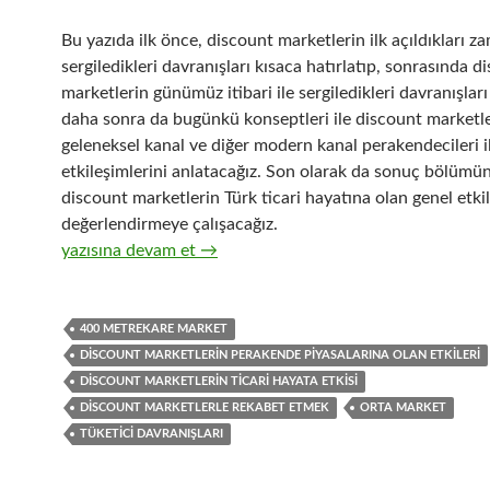
Bu yazıda ilk önce, discount marketlerin ilk açıldıkları z
sergiledikleri davranışları kısaca hatırlatıp, sonrasında d
marketlerin günümüz itibari ile sergiledikleri davranışları
daha sonra da bugünkü konseptleri ile discount marketl
geleneksel kanal ve diğer modern kanal perakendecileri i
etkileşimlerini anlatacağız. Son olarak da sonuç bölümü
discount marketlerin Türk ticari hayatına olan genel etkil
değerlendirmeye çalışacağız.
31-Discount marketlerin genelde Türk ticaret piyasalarına 
yazısına devam et
→
400 METREKARE MARKET
DISCOUNT MARKETLERIN PERAKENDE PIYASALARINA OLAN ETKILERI
DISCOUNT MARKETLERIN TICARI HAYATA ETKISI
DISCOUNT MARKETLERLE REKABET ETMEK
ORTA MARKET
TÜKETICI DAVRANIŞLARI