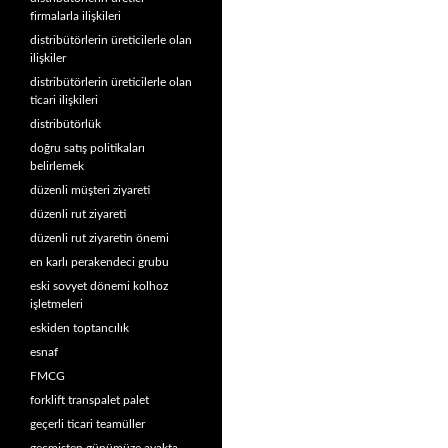
firmalarla ilişkileri
distribütörlerin üreticilerle olan
ilişkiler
distribütörlerin üreticilerle olan
ticari ilişkileri
distribütörlük
doğru satış politikaları
belirlemek
düzenli müşteri ziyareti
düzenli rut ziyareti
düzenli rut ziyaretin önemi
en karlı perakendeci grubu
eski sovyet dönemi kolhoz
işletmeleri
eskiden toptancılık
esnaf
FMCG
forklift transpalet palet
geçerli ticari teamüller