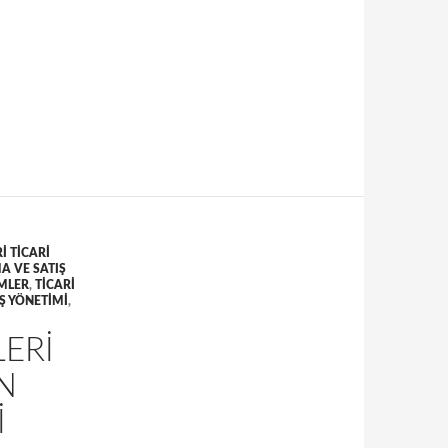
ganizasyonlarının spot piyasalar ile etkileşimi
I TICARI
 VE SATIŞ
MLER
,
TICARI
Ş YÖNETIMI
,
LERI
N
I