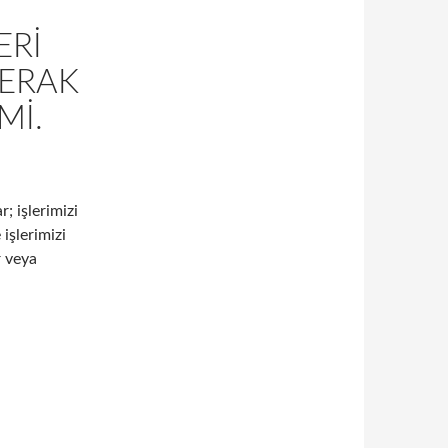
ERI
ERAK
MI.
r; işlerimizi
işlerimizi
r veya
erimizin ticari faaliyetlerinde karşılaştığı problemleri çözme ko