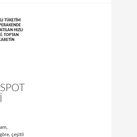
ZLI TÜKETIM
PERAKENDE
ATILAN HIZLI
I
,
TOPTAN
CARETIN
 SPOT
I
lam,
öre, çeşitli