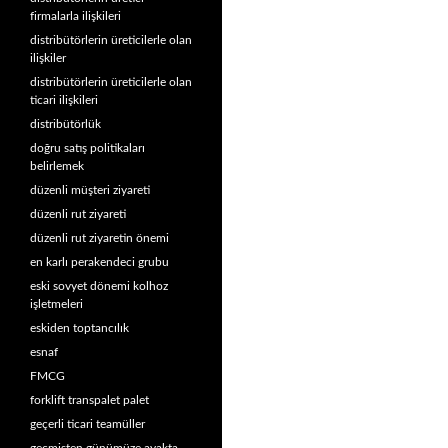
firmalarla ilişkileri
distribütörlerin üreticilerle olan
ilişkiler
distribütörlerin üreticilerle olan
ticari ilişkileri
distribütörlük
doğru satış politikaları
belirlemek
düzenli müşteri ziyareti
düzenli rut ziyareti
düzenli rut ziyaretin önemi
en karlı perakendeci grubu
eski sovyet dönemi kolhoz
işletmeleri
eskiden toptancılık
esnaf
FMCG
forklift transpalet palet
geçerli ticari teamüller