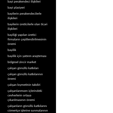
bayi perakendeci ilişkileri
bayi plasiyeri
bayilerin perakendecilerle
ilişkileri
bayilerin üreticilerle olan ticari
ilişkileri
bayiliği yapılan üretici
firmaların çeşitlendirilmesinin
önemi
bayilik
bayilik için yatırım araştırması
bölgesel zincir market
çalışan gönüllü katkıları
çalışan gönüllü katkılarının
önemi
çalışan kıymetinin takdiri
çalışanlarımızın içlerindeki
cevherlerin ortaya
çıkarılmasının önemi
çalışanların gönüllü katkılarını
cömertçe işlerine sunmalarının