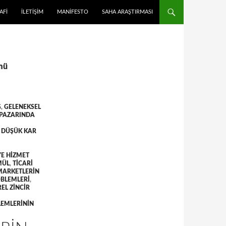
 ATLA
AFI
İLETIŞIM
MANIFESTO
SAHA ARAŞTIRMASI
ümü
G
,
GELENEKSEL
PAZARINDA
 DÜŞÜK KAR
E HIZMET
MÜL
,
TICARI
 MARKETLERIN
OBLEMLERI
,
EL ZINCIR
LEMLERININ