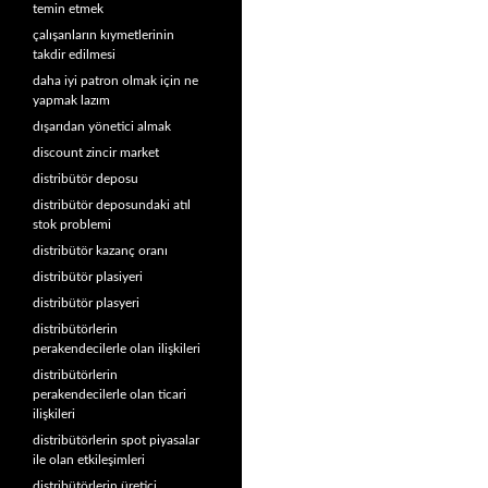
temin etmek
çalışanların kıymetlerinin
takdir edilmesi
daha iyi patron olmak için ne
yapmak lazım
dışarıdan yönetici almak
discount zincir market
distribütör deposu
distribütör deposundaki atıl
stok problemi
distribütör kazanç oranı
distribütör plasiyeri
distribütör plasyeri
distribütörlerin
perakendecilerle olan ilişkileri
distribütörlerin
perakendecilerle olan ticari
ilişkileri
distribütörlerin spot piyasalar
ile olan etkileşimleri
distribütörlerin üretici