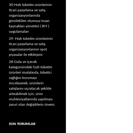
30-Hızlı tüketim ürünlerinin
ticari pazarlama ve satış
organizasyonlarında
görülebilen olumsuz insan
kaynakları yönetimi ( İKY )
uygulamaları
29- Hızlı tüketim ürünlerinin
ticari pazarlama ve satış
organizasyonlarının spot
piyasalar ile etkileşimi
28-Gıda ve içecek
kategorisindeki hızlı tüketim
ürünleri imalatında, tüketici
sağlığını korumayı
önceleyerek, ürünlerin
satışlarını sıçratacak şekilde
artırabilmek için, ürün
muhteviyatlarında yapılması
zaruri olan değişiklerin önemi.
SON YORUMLAR