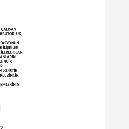
,
ÇALIŞAN
RIBÜTÖRLÜK
,
,
OKASYONUN
 ILIŞKILERI
,
ILERLE OLAN
ŞANLARIN
ZINCIR
IR
 LOJISTIK
REL ZINCIR
LEMLERININ
I