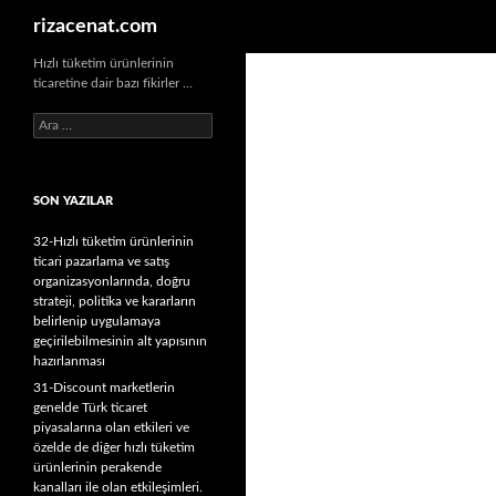
Ara
rizacenat.com
Hızlı tüketim ürünlerinin
ticaretine dair bazı fikirler …
A
r
a
m
SON YAZILAR
a
:
32-Hızlı tüketim ürünlerinin
ticari pazarlama ve satış
organizasyonlarında, doğru
strateji, politika ve kararların
belirlenip uygulamaya
geçirilebilmesinin alt yapısının
hazırlanması
31-Discount marketlerin
genelde Türk ticaret
piyasalarına olan etkileri ve
özelde de diğer hızlı tüketim
ürünlerinin perakende
kanalları ile olan etkileşimleri.