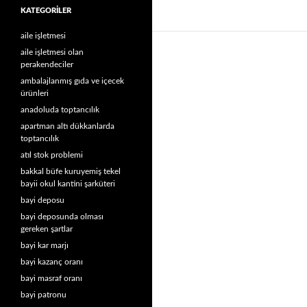
KATEGORILER
aile işletmesi
aile işletmesi olan
perakendeciler
ambalajlanmış gıda ve içecek
ürünleri
anadoluda toptancılık
apartman altı dükkanlarda
toptancılık
atıl stok problemi
bakkal büfe kuruyemiş tekel
bayii okul kantini şarküteri
bayi deposu
bayi deposunda olması
gereken şartlar
bayi kar marjı
bayi kazanç oranı
bayi masraf oranı
bayi patronu