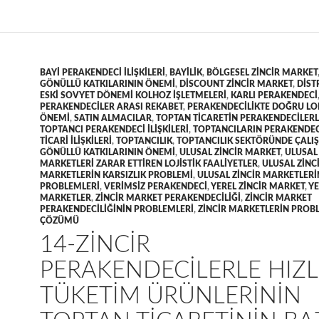
BAYI PERAKENDECI ILIŞKILERI
,
BAYILIK
,
BÖLGESEL ZINCIR MARKET
GÖNÜLLÜ KATKILARININ ÖNEMI
,
DISCOUNT ZINCIR MARKET
,
DIST
ESKI SOVYET DÖNEMI KOLHOZ IŞLETMELERI
,
KARLI PERAKENDECI
PERAKENDECILER ARASI REKABET
,
PERAKENDECILIKTE DOĞRU L
ÖNEMI
,
SATIN ALMACILAR
,
TOPTAN TICARETIN PERAKENDECILERLE
TOPTANCI PERAKENDECI ILIŞKILERI
,
TOPTANCILARIN PERAKENDEC
TICARI ILIŞKILERI
,
TOPTANCILIK
,
TOPTANCILIK SEKTÖRÜNDE ÇALI
GÖNÜLLÜ KATKILARININ ÖNEMI
,
ULUSAL ZINCIR MARKET
,
ULUSAL 
MARKETLERI ZARAR ETTIREN LOJISTIK FAALIYETLER
,
ULUSAL ZINC
MARKETLERIN KARSIZLIK PROBLEMI
,
ULUSAL ZINCIR MARKETLERIN
PROBLEMLERI
,
VERIMSIZ PERAKENDECI
,
YEREL ZINCIR MARKET
,
YE
MARKETLER
,
ZINCIR MARKET PERAKENDECILIĞI
,
ZINCIR MARKET
PERAKENDECILIĞININ PROBLEMLERI
,
ZINCIR MARKETLERIN PROB
ÇÖZÜMÜ
14-ZINCIR
PERAKENDECILERLE HIZL
TÜKETIM ÜRÜNLERININ