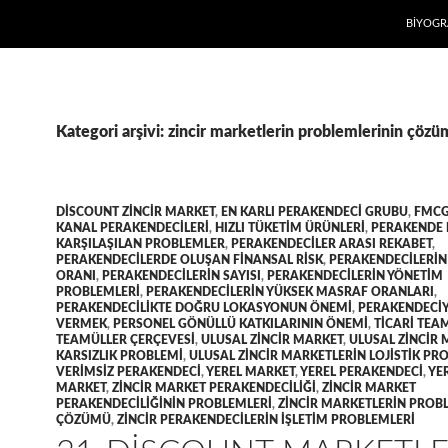
İÇERIĞE
BIYOGR
Kategori arşivi: zincir marketlerin problemlerinin çöz
DISCOUNT ZINCIR MARKET
,
EN KARLI PERAKENDECI GRUBU
,
FMC
KANAL PERAKENDECILERI
,
HIZLI TÜKETIM ÜRÜNLERI
,
PERAKENDE 
KARŞILAŞILAN PROBLEMLER
,
PERAKENDECILER ARASI REKABET
,
PERAKENDECILERDE OLUŞAN FINANSAL RISK
,
PERAKENDECILERIN
ORANI
,
PERAKENDECILERIN SAYISI
,
PERAKENDECILERIN YÖNETIM
PROBLEMLERI
,
PERAKENDECILERIN YÜKSEK MASRAF ORANLARI
,
PERAKENDECILIKTE DOĞRU LOKASYONUN ÖNEMI
,
PERAKENDECIY
VERMEK
,
PERSONEL GÖNÜLLÜ KATKILARININ ÖNEMI
,
TICARI TEA
TEAMÜLLER ÇERÇEVESI
,
ULUSAL ZINCIR MARKET
,
ULUSAL ZINCIR
KARSIZLIK PROBLEMI
,
ULUSAL ZINCIR MARKETLERIN LOJISTIK PR
VERIMSIZ PERAKENDECI
,
YEREL MARKET
,
YEREL PERAKENDECI
,
YER
MARKET
,
ZINCIR MARKET PERAKENDECILIĞI
,
ZINCIR MARKET
PERAKENDECILIĞININ PROBLEMLERI
,
ZINCIR MARKETLERIN PROB
ÇÖZÜMÜ
,
ZINCIR PERAKENDECILERIN IŞLETIM PROBLEMLERI