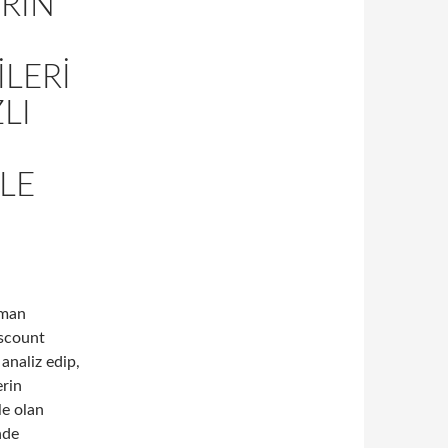
RIN
LERI
LI
LE
aman
iscount
 analiz edip,
erin
le olan
nde