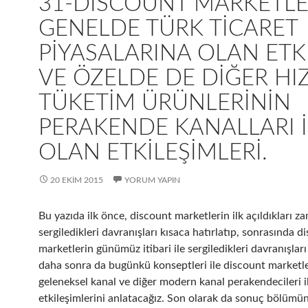
31-DISCOUNT MARKETLE
GENELDE TÜRK TICARET
PIYASALARINA OLAN ETKI
VE ÖZELDE DE DIĞER HIZ
TÜKETIM ÜRÜNLERININ
PERAKENDE KANALLARI I
OLAN ETKILEŞIMLERI.
20 EKIM 2015
YORUM YAPIN
Bu yazıda ilk önce, discount marketlerin ilk açıldıkları z
sergiledikleri davranışları kısaca hatırlatıp, sonrasında d
marketlerin günümüz itibari ile sergiledikleri davranışları
daha sonra da bugünkü konseptleri ile discount marketl
geleneksel kanal ve diğer modern kanal perakendecileri i
etkileşimlerini anlatacağız. Son olarak da sonuç bölümü