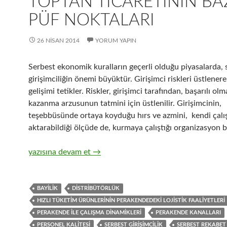
TOPTAN TICARETININ BA
PÜF NOKTALARI
26 NISAN 2014
YORUM YAPIN
Serbest ekonomik kuralların geçerli olduğu piyasalarda, 
girişimciliğin önemi büyüktür. Girişimci riskleri üstlene
gelişimi tetikler. Riskler, girişimci tarafından, başarılı ol
kazanma arzusunun tatmini için üstlenilir. Girişimcinin,
teşebbüsünde ortaya koyduğu hırs ve azmini, kendi çalı
aktarabildiği ölçüde de, kurmaya çalıştığı organizasyon ba
14-Zincir Perakendecilerle hızlı tüketim ürünlerinin topt
yazısına devam et
→
BAYILIK
DISTRIBÜTÖRLÜK
HIZLI TÜKETIM ÜRÜNLERININ PERAKENDEDEKI LOJISTIK FAALIYETLERI
PERAKENDE ILE ÇALIŞMA DINAMIKLERI
PERAKENDE KANALLARI
PERSONEL KALITESI
SERBEST GIRIŞIMCILIK
SERBEST REKABET