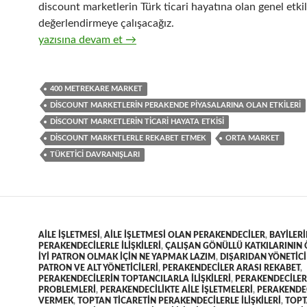
discount marketlerin Türk ticari hayatına olan genel etkil
değerlendirmeye çalışacağız.
31-Discount marketlerin genelde Türk ticaret piyasalarına 
yazısına devam et
→
400 METREKARE MARKET
DISCOUNT MARKETLERIN PERAKENDE PIYASALARINA OLAN ETKILERI
DISCOUNT MARKETLERIN TICARI HAYATA ETKISI
DISCOUNT MARKETLERLE REKABET ETMEK
ORTA MARKET
TÜKETICI DAVRANIŞLARI
AILE IŞLETMESI
,
AILE IŞLETMESI OLAN PERAKENDECILER
,
BAYILER
PERAKENDECILERLE ILIŞKILERI
,
ÇALIŞAN GÖNÜLLÜ KATKILARININ
IYI PATRON OLMAK IÇIN NE YAPMAK LAZIM
,
DIŞARIDAN YÖNETIC
PATRON VE ALT YÖNETICILERI
,
PERAKENDECILER ARASI REKABET
,
PERAKENDECILERIN TOPTANCILARLA ILIŞKILERI
,
PERAKENDECILER
PROBLEMLERI
,
PERAKENDECILIKTE AILE IŞLETMELERI
,
PERAKENDE
VERMEK
,
TOPTAN TICARETIN PERAKENDECILERLE ILIŞKILERI
,
TOPT