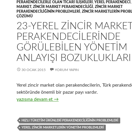
PERAKENDECILERLE OLAN TICARI ILIŞKILERI
,
YEREL PERAKENDECI
,
MARKET
,
ZINCIR MARKET PERAKENDECILIĞI
,
ZINCIR MARKET
PERAKENDECILIĞININ PROBLEMLERI
,
ZINCIR MARKETLERIN PROB
ÇÖZÜMÜ
23-YEREL ZINCIR MARKE
PERAKENDECILERINDE
GÖRÜLEBILEN YÖNETIM
ANLAYIŞI BOZUKLUKLARI
30 OCAK 2015
YORUM YAPIN
Yerel zincir market olan perakendecilerin, Türk perakende
sektöründe önemli bir pazar payı vardır.
23-Yerel zincir market perakendecilerinde görülebilen yö
yazısına devam et
→
HIZLI TÜKETIM ÜRÜNLERI PERAKENDECILIĞININ PROBLEMLERI
YEREL ZINCIR MARKETLERIN YÖNETIM PROBLEMLERI