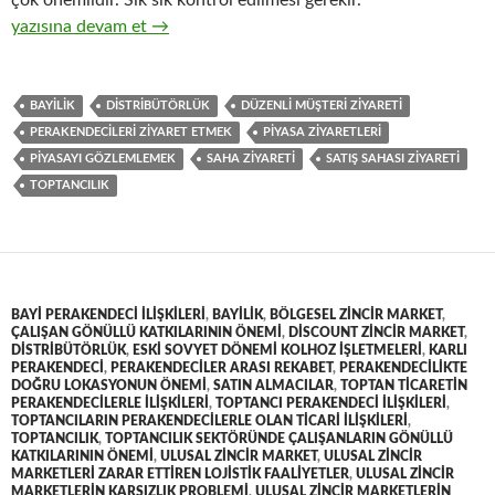
çok önemlidir. Sık sık kontrol edilmesi gerekir.
18-Hızlı tüketim ürünlerinin toptan ticaretinde perakendeciler
yazısına devam et
→
BAYILIK
DISTRIBÜTÖRLÜK
DÜZENLI MÜŞTERI ZIYARETI
PERAKENDECILERI ZIYARET ETMEK
PIYASA ZIYARETLERI
PIYASAYI GÖZLEMLEMEK
SAHA ZIYARETI
SATIŞ SAHASI ZIYARETI
TOPTANCILIK
BAYI PERAKENDECI ILIŞKILERI
,
BAYILIK
,
BÖLGESEL ZINCIR MARKET
,
ÇALIŞAN GÖNÜLLÜ KATKILARININ ÖNEMI
,
DISCOUNT ZINCIR MARKET
,
DISTRIBÜTÖRLÜK
,
ESKI SOVYET DÖNEMI KOLHOZ IŞLETMELERI
,
KARLI
PERAKENDECI
,
PERAKENDECILER ARASI REKABET
,
PERAKENDECILIKTE
DOĞRU LOKASYONUN ÖNEMI
,
SATIN ALMACILAR
,
TOPTAN TICARETIN
PERAKENDECILERLE ILIŞKILERI
,
TOPTANCI PERAKENDECI ILIŞKILERI
,
TOPTANCILARIN PERAKENDECILERLE OLAN TICARI ILIŞKILERI
,
TOPTANCILIK
,
TOPTANCILIK SEKTÖRÜNDE ÇALIŞANLARIN GÖNÜLLÜ
KATKILARININ ÖNEMI
,
ULUSAL ZINCIR MARKET
,
ULUSAL ZINCIR
MARKETLERI ZARAR ETTIREN LOJISTIK FAALIYETLER
,
ULUSAL ZINCIR
MARKETLERIN KARSIZLIK PROBLEMI
,
ULUSAL ZINCIR MARKETLERIN