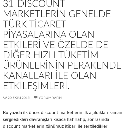
31-DISCOUNT
MARKETLERIN GENELDE
TÜRK TICARET
PIYASALARINA OLAN
ETKILERI VE ÖZELDE DE
DIĞER HIZLI TÜKETIM
ÜRÜNLERININ PERAKENDE
KANALLARI ILE OLAN
ETKILEŞIMLERI.
20 EKIM 2015
YORUM YAPIN
Bu yazıda ilk önce, discount marketlerin ilk açıldıkları zaman
sergiledikleri davranışları kısaca hatırlatıp, sonrasında
discount marketlerin günümüz itibari ile sergiledikleri