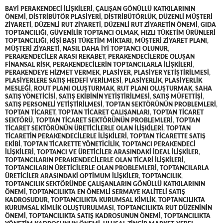
BAYI PERAKENDECI ILIŞKILERI
,
ÇALIŞAN GÖNÜLLÜ KATKILARININ
ÖNEMI
,
DISTRIBÜTÖR PLASIYERI
,
DISTRIBÜTÖRLÜK
,
DÜZENLI MÜŞTERI
ZIYARETI
,
DÜZENLI RUT ZIYARETI
,
DÜZENLI RUT ZIYARETIN ÖNEMI
,
GIDA
TOPTANCILIĞI
,
GÜVENILIR TOPTANCI OLMAK
,
HIZLI TÜKETIM ÜRÜNLERI
TOPTANCILIĞI
,
KIŞI BAŞI TÜKETIM MIKTARI
,
MÜŞTERI ZIYARET PLANI
,
MÜŞTERI ZIYARETI
,
NASIL DAHA IYI TOPTANCI OLUNUR
,
PERAKENDECILER ARASI REKABET
,
PERAKENDECILERDE OLUŞAN
FINANSAL RISK
,
PERAKENDECILERIN TOPTANCILARLA ILIŞKILERI
,
PERAKENDEYE HIZMET VERMEK
,
PLASIYER
,
PLASIYER YETIŞTIRILMESI
,
PLASIYERLERE SATIŞ HEDEFI VERILMESI
,
PLASIYERLIK
,
PLASIYERLIK
MESLEĞI
,
ROUT PLANI OLUŞTURMAK
,
RUT PLANI OLUŞTURMAK
,
SAHA
SATIŞ YÖNETICISI
,
SATIŞ EKIBININ YETIŞTIRILMESI
,
SATIŞ MÜFETTIŞI
,
SATIŞ PERSONELI YETIŞTIRILMESI
,
TOPTAN SEKTÖRÜNÜN PROBLEMLERI
,
TOPTAN TICARET
,
TOPTAN TICARET ÇALIŞANLARI
,
TOPTAN TICARET
SEKTÖRÜ
,
TOPTAN TICARET SEKTÖRÜNÜN PROBLEMLERI
,
TOPTAN
TICARET SEKTÖRÜNÜN ÜRETICILERLE OLAN ILIŞKILERI
,
TOPTAN
TICARETIN PERAKENDECILERLE ILIŞKILERI
,
TOPTAN TICARETTE SATIŞ
EKIBI
,
TOPTAN TICARETTE YÖNETICILIK
,
TOPTANCI PERAKENDECI
ILIŞKILERI
,
TOPTANCI VE ÜRETICILER ARASINDAKI IDEAL ILIŞKILER
,
TOPTANCILARIN PERAKENDECILERLE OLAN TICARI ILIŞKILERI
,
TOPTANCILARIN ÜRETICILERLE OLAN PROBLEMLERI
,
TOPTANCILARLA
ÜRETICILER ARASINDAKI OPTIMUM ILIŞKILER
,
TOPTANCILIK
,
TOPTANCILIK SEKTÖRÜNDE ÇALIŞANLARIN GÖNÜLLÜ KATKILARININ
ÖNEMI
,
TOPTANCILIKTA EN ÖNEMLI SERMAYE KALITELI SATIŞ
KADROSUDUR
,
TOPTANCILIKTA KURUMSAL KIMLIK
,
TOPTANCILIKTA
KURUMSAL KIMLIK OLUŞTURULMASI
,
TOPTANCILIKTA RUT DÜZENININ
ÖNEMI
,
TOPTANCILIKTA SATIŞ KADROSUNUN ÖNEMI
,
TOPTANCILIKTA