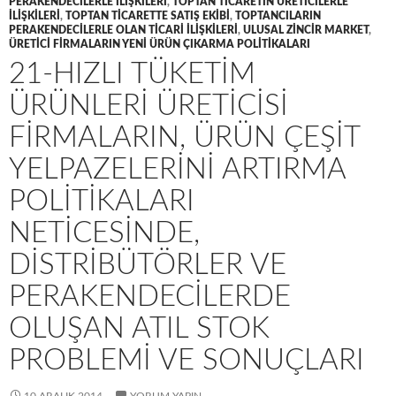
PERAKENDECILERLE ILIŞKILERI
,
TOPTAN TICARETIN ÜRETICILERLE
ILIŞKILERI
,
TOPTAN TICARETTE SATIŞ EKIBI
,
TOPTANCILARIN
PERAKENDECILERLE OLAN TICARI ILIŞKILERI
,
ULUSAL ZINCIR MARKET
,
ÜRETICI FIRMALARIN YENI ÜRÜN ÇIKARMA POLITIKALARI
21-HIZLI TÜKETIM
ÜRÜNLERI ÜRETICISI
FIRMALARIN, ÜRÜN ÇEŞIT
YELPAZELERINI ARTIRMA
POLITIKALARI
NETICESINDE,
DISTRIBÜTÖRLER VE
PERAKENDECILERDE
OLUŞAN ATIL STOK
PROBLEMI VE SONUÇLARI