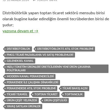
10 ARALIK 2014
YORUM YAPIN
Distribütörlük yapan toptan ticaret sektörü mensubu birisi
olarak bugüne kadar edindiğim önemli tecrübelerden birisi de
şudur;
21-Hızlı tüketim ürünleri üreticisi firmaların, ürün çeşit yelpaz
yazısına devam et
→
DISTRIBÜTÖRLÜK
DISTRIBÜTÖRLÜKTE ATIL STOK PROBLEMI
FMCG TICARI PAZARLAMA VE SATIŞ PROBLEMLERI
GELENEKSEL KANAL
HIZLI TÜKETIM ÜRÜNLERI ÜRETICILERININ YENI ÜRÜN ÇIKARMA
POLITIKALARI
MODERN KANAL PERAKENDECILERI
PERAKENDE ILE ÇALIŞMA DINAMIKLERI
PERAKENDEDE ATIL STOK PROBLEMI
TICARI BAKIŞ AÇISI
TICARI TEAMÜL
TOPTAN TICARET
TOPTANCILIK
ÜRÜN ÇEŞIT YELPAZESI
ÜRÜN ÇEŞITLILIĞI
YAVAŞ SATILAN ÜRÜNLER