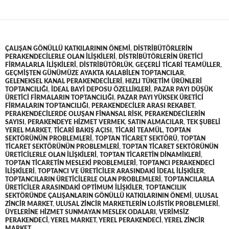
ÇALIŞAN GÖNÜLLÜ KATKILARININ ÖNEMI
,
DISTRIBÜTÖRLERIN
PERAKENDECILERLE OLAN ILIŞKILERI
,
DISTRIBÜTÖRLERIN ÜRETICI
FIRMALARLA ILIŞKILERI
,
DISTRIBÜTÖRLÜK
,
GEÇERLI TICARI TEAMÜLLER
,
GEÇMIŞTEN GÜNÜMÜZE AYAKTA KALABILEN TOPTANCILAR
,
GELENEKSEL KANAL PERAKENDECILERI
,
HIZLI TÜKETIM ÜRÜNLERI
TOPTANCILIĞI
,
IDEAL BAYI DEPOSU ÖZELLIKLERI
,
PAZAR PAYI DÜŞÜK
ÜRETICI FIRMALARIN TOPTANCILIĞI
,
PAZAR PAYI YÜKSEK ÜRETICI
FIRMALARIN TOPTANCILIĞI
,
PERAKENDECILER ARASI REKABET
,
PERAKENDECILERDE OLUŞAN FINANSAL RISK
,
PERAKENDECILERIN
SAYISI
,
PERAKENDEYE HIZMET VERMEK
,
SATIN ALMACILAR
,
TEK ŞUBELI
YEREL MARKET
,
TICARI BAKIŞ AÇISI
,
TICARI TEAMÜL
,
TOPTAN
SEKTÖRÜNÜN PROBLEMLERI
,
TOPTAN TICARET SEKTÖRÜ
,
TOPTAN
TICARET SEKTÖRÜNÜN PROBLEMLERI
,
TOPTAN TICARET SEKTÖRÜNÜN
ÜRETICILERLE OLAN ILIŞKILERI
,
TOPTAN TICARETIN DINAMIKLERI
,
TOPTAN TICARETIN MESLEKI PROBLEMLERI
,
TOPTANCI PERAKENDECI
ILIŞKILERI
,
TOPTANCI VE ÜRETICILER ARASINDAKI IDEAL ILIŞKILER
,
TOPTANCILARIN ÜRETICILERLE OLAN PROBLEMLERI
,
TOPTANCILARLA
ÜRETICILER ARASINDAKI OPTIMUM ILIŞKILER
,
TOPTANCILIK
SEKTÖRÜNDE ÇALIŞANLARIN GÖNÜLLÜ KATKILARININ ÖNEMI
,
ULUSAL
ZINCIR MARKET
,
ULUSAL ZINCIR MARKETLERIN LOJISTIK PROBLEMLERI
,
ÜYELERINE HIZMET SUNMAYAN MESLEK ODALARI
,
VERIMSIZ
PERAKENDECI
,
YEREL MARKET
,
YEREL PERAKENDECI
,
YEREL ZINCIR
MARKET