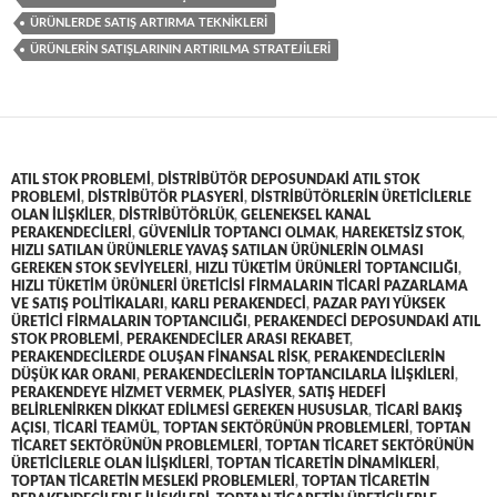
ÜRÜNLERDE SATIŞ ARTIRMA TEKNIKLERI
ÜRÜNLERIN SATIŞLARININ ARTIRILMA STRATEJILERI
ATIL STOK PROBLEMI
,
DISTRIBÜTÖR DEPOSUNDAKI ATIL STOK
PROBLEMI
,
DISTRIBÜTÖR PLASYERI
,
DISTRIBÜTÖRLERIN ÜRETICILERLE
OLAN ILIŞKILER
,
DISTRIBÜTÖRLÜK
,
GELENEKSEL KANAL
PERAKENDECILERI
,
GÜVENILIR TOPTANCI OLMAK
,
HAREKETSIZ STOK
,
HIZLI SATILAN ÜRÜNLERLE YAVAŞ SATILAN ÜRÜNLERIN OLMASI
GEREKEN STOK SEVIYELERI
,
HIZLI TÜKETIM ÜRÜNLERI TOPTANCILIĞI
,
HIZLI TÜKETIM ÜRÜNLERI ÜRETICISI FIRMALARIN TICARI PAZARLAMA
VE SATIŞ POLITIKALARI
,
KARLI PERAKENDECI
,
PAZAR PAYI YÜKSEK
ÜRETICI FIRMALARIN TOPTANCILIĞI
,
PERAKENDECI DEPOSUNDAKI ATIL
STOK PROBLEMI
,
PERAKENDECILER ARASI REKABET
,
PERAKENDECILERDE OLUŞAN FINANSAL RISK
,
PERAKENDECILERIN
DÜŞÜK KAR ORANI
,
PERAKENDECILERIN TOPTANCILARLA ILIŞKILERI
,
PERAKENDEYE HIZMET VERMEK
,
PLASIYER
,
SATIŞ HEDEFI
BELIRLENIRKEN DIKKAT EDILMESI GEREKEN HUSUSLAR
,
TICARI BAKIŞ
AÇISI
,
TICARI TEAMÜL
,
TOPTAN SEKTÖRÜNÜN PROBLEMLERI
,
TOPTAN
TICARET SEKTÖRÜNÜN PROBLEMLERI
,
TOPTAN TICARET SEKTÖRÜNÜN
ÜRETICILERLE OLAN ILIŞKILERI
,
TOPTAN TICARETIN DINAMIKLERI
,
TOPTAN TICARETIN MESLEKI PROBLEMLERI
,
TOPTAN TICARETIN