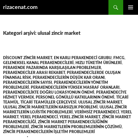
Ara
rizacenat.com
İÇERIĞE
BIRINCI
ATLA
MENÜ
Kategori arşivi: ulusal zincir market
DISCOUNT ZINCIR MARKET
,
EN KARLI PERAKENDECI GRUBU
,
FMCG
,
GELENEKSEL KANAL PERAKENDECILERI
,
HIZLI TÜKETIM ÜRÜNLERI
,
PERAKENDE PAZARINDA KARŞILAŞILAN PROBLEMLER
,
PERAKENDECILER ARASI REKABET
,
PERAKENDECILERDE OLUŞAN
FINANSAL RISK
,
PERAKENDECILERIN DÜŞÜK KAR ORANI
,
PERAKENDECILERIN SAYISI
,
PERAKENDECILERIN YÖNETIM
PROBLEMLERI
,
PERAKENDECILERIN YÜKSEK MASRAF ORANLARI
,
PERAKENDECILIKTE DOĞRU LOKASYONUN ÖNEMI
,
PERAKENDECIYE
HIZMET VERMEK
,
PERSONEL GÖNÜLLÜ KATKILARININ ÖNEMI
,
TICARI
TEAMÜL
,
TICARI TEAMÜLLER ÇERÇEVESI
,
ULUSAL ZINCIR MARKET
,
ULUSAL ZINCIR MARKETLERIN KARSIZLIK PROBLEMI
,
ULUSAL ZINCIR
MARKETLERIN LOJISTIK PROBLEMLERI
,
VERIMSIZ PERAKENDECI
,
YEREL
MARKET
,
YEREL PERAKENDECI
,
YEREL ZINCIR MARKET
,
ZINCIR MARKET
PERAKENDECILIĞI
,
ZINCIR MARKET PERAKENDECILIĞININ
PROBLEMLERI
,
ZINCIR MARKETLERIN PROBLEMLERININ ÇÖZÜMÜ
,
ZINCIR PERAKENDECILERIN IŞLETIM PROBLEMLERI