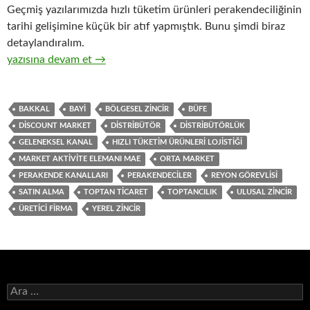
Geçmiş yazılarımızda hızlı tüketim ürünleri perakendeciliğinin
tarihi gelişimine küçük bir atıf yapmıştık. Bunu şimdi biraz
detaylandıralım.
13-Hızlı tüketim ürünlerinin toptan ticaretini yapan distribütö
yazısına devam et
→
BAKKAL
BAYI
BÖLGESEL ZINCIR
BÜFE
DISCOUNT MARKET
DISTRIBÜTÖR
DISTRIBÜTÖRLÜK
GELENEKSEL KANAL
HIZLI TÜKETIM ÜRÜNLERI LOJISTIĞI
MARKET AKTIVITE ELEMANI MAE
ORTA MARKET
PERAKENDE KANALLARI
PERAKENDECILER
REYON GÖREVLISI
SATIN ALMA
TOPTAN TICARET
TOPTANCILIK
ULUSAL ZINCIR
ÜRETICI FIRMA
YEREL ZINCIR
A
r