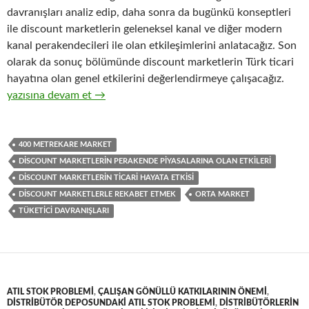
davranışları analiz edip, daha sonra da bugünkü konseptleri
ile discount marketlerin geleneksel kanal ve diğer modern
kanal perakendecileri ile olan etkileşimlerini anlatacağız. Son
olarak da sonuç bölümünde discount marketlerin Türk ticari
hayatına olan genel etkilerini değerlendirmeye çalışacağız.
31-Discount marketlerin genelde Türk ticaret piyasalarına olan et
yazısına devam et
→
400 METREKARE MARKET
DISCOUNT MARKETLERIN PERAKENDE PIYASALARINA OLAN ETKILERI
DISCOUNT MARKETLERIN TICARI HAYATA ETKISI
DISCOUNT MARKETLERLE REKABET ETMEK
ORTA MARKET
TÜKETICI DAVRANIŞLARI
ATIL STOK PROBLEMI
,
ÇALIŞAN GÖNÜLLÜ KATKILARININ ÖNEMI
,
DISTRIBÜTÖR DEPOSUNDAKI ATIL STOK PROBLEMI
,
DISTRIBÜTÖRLERIN