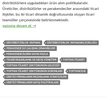
distribütörlere uyguladıkları ürün alım politikalarıdır.
Üreticiler, distribütörler ve perakendeciler arasındaki ticari
ilişkiler, bu iki ticari dinamik doğrultusunda oluşan ticari
teamüller çerçevesinde belirlenmektedir.
20-Hızlı tüketim ürünleri distribütörlüğü yapan toptan ticaret 
yazısına devam et
→
DISTRIBÜTÖRLÜK YAPMAK
DISTRIBÜTÖRLÜK YAPMANIN ZORLUĞU
PERAKENDE ILE ÇALIŞMA DINAMIKLERI
PERAKENDECILERIN SAYISI FAZLA
TICARI PAZARLAMA VE SATIŞ YÖNETIMI
TOPTAN TICARET
TOPTAN TICARET SEKTÖRÜNÜN GELECEĞI
TOPTAN TICARET SEKTÖRÜNÜN SORUNLARI
TOPTANCILIK
ÜRETICI FIRMALARIN PAZARLAMA STRATEJILERI
ÜRETICI FIRMALARIN SATIŞ POLITIKALARI