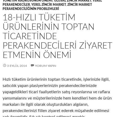
YÖNETIM KADROSUNUN ÖNEMI
,
ULUSAL ZINCIR MARKET
,
YEREL
PERAKENDECILER
,
YEREL ZINCIR MARKET
,
ZINCIR MARKET
PERAKENDECILIĞININ PROBLEMLERI
18-HIZLI TÜKETIM
ÜRÜNLERININ TOPTAN
TICARETINDE
PERAKENDECILERI ZIYARET
ETMENIN ÖNEMI
3 EYLÜL 2014
YORUM YAPIN
Hızlı tüketim ürünlerinin toptan ticaretinde, işlerinizle ilgili,
satıcılık yapan plasiyerlerinizin perakendecilerinizde
yapageldikleri ticari faaliyetlerin satış reyonlarına ve raflara
yansımalarını ve müşterilerinizde hem kendileri hem de ürün
markaları ile ilgili olarak oluşturdukları algıların,
perakendecilerinizi fiilen ziyaret ederek müşahede edilmesi