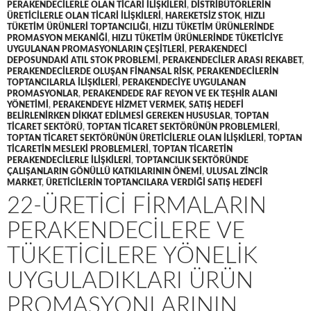
PERAKENDECILERLE OLAN TICARI ILIŞKILERI
,
DISTRIBÜTÖRLERIN
ÜRETICILERLE OLAN TICARI ILIŞKILERI
,
HAREKETSIZ STOK
,
HIZLI
TÜKETIM ÜRÜNLERI TOPTANCILIĞI
,
HIZLI TÜKETIM ÜRÜNLERINDE
PROMASYON MEKANIĞI
,
HIZLI TÜKETIM ÜRÜNLERINDE TÜKETICIYE
UYGULANAN PROMASYONLARIN ÇEŞITLERI
,
PERAKENDECI
DEPOSUNDAKI ATIL STOK PROBLEMI
,
PERAKENDECILER ARASI REKABET
,
PERAKENDECILERDE OLUŞAN FINANSAL RISK
,
PERAKENDECILERIN
TOPTANCILARLA ILIŞKILERI
,
PERAKENDECIYE UYGULANAN
PROMASYONLAR
,
PERAKENDEDE RAF REYON VE EK TEŞHIR ALANI
YÖNETIMI
,
PERAKENDEYE HIZMET VERMEK
,
SATIŞ HEDEFI
BELIRLENIRKEN DIKKAT EDILMESI GEREKEN HUSUSLAR
,
TOPTAN
TICARET SEKTÖRÜ
,
TOPTAN TICARET SEKTÖRÜNÜN PROBLEMLERI
,
TOPTAN TICARET SEKTÖRÜNÜN ÜRETICILERLE OLAN ILIŞKILERI
,
TOPTAN
TICARETIN MESLEKI PROBLEMLERI
,
TOPTAN TICARETIN
PERAKENDECILERLE ILIŞKILERI
,
TOPTANCILIK SEKTÖRÜNDE
ÇALIŞANLARIN GÖNÜLLÜ KATKILARININ ÖNEMI
,
ULUSAL ZINCIR
MARKET
,
ÜRETICILERIN TOPTANCILARA VERDIĞI SATIŞ HEDEFI
22-ÜRETICI FIRMALARIN
PERAKENDECILERE VE
TÜKETICILERE YÖNELIK
UYGULADIKLARI ÜRÜN
PROMASYONLARININ