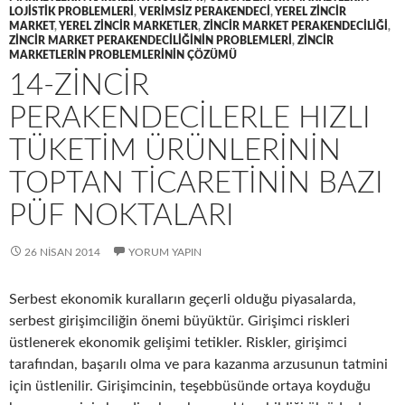
LOJISTIK PROBLEMLERI
,
VERIMSIZ PERAKENDECI
,
YEREL ZINCIR
MARKET
,
YEREL ZINCIR MARKETLER
,
ZINCIR MARKET PERAKENDECILIĞI
,
ZINCIR MARKET PERAKENDECILIĞININ PROBLEMLERI
,
ZINCIR
MARKETLERIN PROBLEMLERININ ÇÖZÜMÜ
14-ZINCIR
PERAKENDECILERLE HIZLI
TÜKETIM ÜRÜNLERININ
TOPTAN TICARETININ BAZI
PÜF NOKTALARI
26 NISAN 2014
YORUM YAPIN
Serbest ekonomik kuralların geçerli olduğu piyasalarda,
serbest girişimciliğin önemi büyüktür. Girişimci riskleri
üstlenerek ekonomik gelişimi tetikler. Riskler, girişimci
tarafından, başarılı olma ve para kazanma arzusunun tatmini
için üstlenilir. Girişimcinin, teşebbüsünde ortaya koyduğu