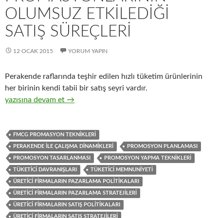
OLUMSUZ ETKILEDIĞI
SATIŞ SÜREÇLERI
12 OCAK 2015
YORUM YAPIN
Perakende raflarında teşhir edilen hızlı tüketim ürünlerinin
her birinin kendi tabii bir satış seyri vardır.
22-Üretici firmaların perakendecilere ve tüketicilere yönelik uy
yazısına devam et
→
FMCG PROMASYON TEKNIKLERI
PERAKENDE ILE ÇALIŞMA DINAMIKLERI
PROMOSYON PLANLAMASI
PROMOSYON TASARLANMASI
PROMOSYON YAPMA TEKNIKLERI
TÜKETICI DAVRANIŞLARI
TÜKETICI MEMNUNIYETI
ÜRETICI FIRMALARIN PAZARLAMA POLITIKALARI
ÜRETICI FIRMALARIN PAZARLAMA STRATEJILERI
ÜRETICI FIRMALARIN SATIŞ POLITIKALARI
ÜRETICI FIRMALARIN SATIŞ STRATEJILERI