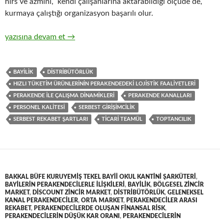
hırs ve azmini, kendi çalışanlarına aktarabildiği ölçüde de,
kurmaya çalıştığı organizasyon başarılı olur.
14-Zincir Perakendecilerle hızlı tüketim ürünlerinin toptan tica
yazısına devam et
→
BAYILIK
DISTRIBÜTÖRLÜK
HIZLI TÜKETIM ÜRÜNLERININ PERAKENDEDEKI LOJISTIK FAALIYETLERI
PERAKENDE ILE ÇALIŞMA DINAMIKLERI
PERAKENDE KANALLARI
PERSONEL KALITESI
SERBEST GIRIŞIMCILIK
SERBEST REKABET ŞARTLARI
TICARI TEAMÜL
TOPTANCILIK
BAKKAL BÜFE KURUYEMIŞ TEKEL BAYII OKUL KANTINI ŞARKÜTERI
,
BAYILERIN PERAKENDECILERLE ILIŞKILERI
,
BAYILIK
,
BÖLGESEL ZINCIR
MARKET
,
DISCOUNT ZINCIR MARKET
,
DISTRIBÜTÖRLÜK
,
GELENEKSEL
KANAL PERAKENDECILER
,
ORTA MARKET
,
PERAKENDECILER ARASI
REKABET
,
PERAKENDECILERDE OLUŞAN FINANSAL RISK
,
PERAKENDECILERIN DÜŞÜK KAR ORANI
,
PERAKENDECILERIN