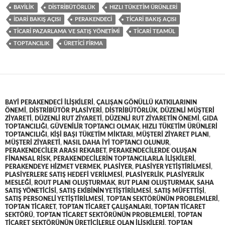
BAYILIK
DISTRIBÜTÖRLÜK
HIZLI TÜKETIM ÜRÜNLERI
IDARI BAKIŞ AÇISI
PERAKENDECI
TICARI BAKIŞ AÇISI
TICARI PAZARLAMA VE SATIŞ YÖNETIMI
TICARI TEAMÜL
TOPTANCILIK
ÜRETICI FIRMA
BAYI PERAKENDECI ILIŞKILERI
,
ÇALIŞAN GÖNÜLLÜ KATKILARININ
ÖNEMI
,
DISTRIBÜTÖR PLASIYERI
,
DISTRIBÜTÖRLÜK
,
DÜZENLI MÜŞTERI
ZIYARETI
,
DÜZENLI RUT ZIYARETI
,
DÜZENLI RUT ZIYARETIN ÖNEMI
,
GIDA
TOPTANCILIĞI
,
GÜVENILIR TOPTANCI OLMAK
,
HIZLI TÜKETIM ÜRÜNLERI
TOPTANCILIĞI
,
KIŞI BAŞI TÜKETIM MIKTARI
,
MÜŞTERI ZIYARET PLANI
,
MÜŞTERI ZIYARETI
,
NASIL DAHA IYI TOPTANCI OLUNUR
,
PERAKENDECILER ARASI REKABET
,
PERAKENDECILERDE OLUŞAN
FINANSAL RISK
,
PERAKENDECILERIN TOPTANCILARLA ILIŞKILERI
,
PERAKENDEYE HIZMET VERMEK
,
PLASIYER
,
PLASIYER YETIŞTIRILMESI
,
PLASIYERLERE SATIŞ HEDEFI VERILMESI
,
PLASIYERLIK
,
PLASIYERLIK
MESLEĞI
,
ROUT PLANI OLUŞTURMAK
,
RUT PLANI OLUŞTURMAK
,
SAHA
SATIŞ YÖNETICISI
,
SATIŞ EKIBININ YETIŞTIRILMESI
,
SATIŞ MÜFETTIŞI
,
SATIŞ PERSONELI YETIŞTIRILMESI
,
TOPTAN SEKTÖRÜNÜN PROBLEMLERI
,
TOPTAN TICARET
,
TOPTAN TICARET ÇALIŞANLARI
,
TOPTAN TICARET
SEKTÖRÜ
,
TOPTAN TICARET SEKTÖRÜNÜN PROBLEMLERI
,
TOPTAN
TICARET SEKTÖRÜNÜN ÜRETICILERLE OLAN ILIŞKILERI
,
TOPTAN