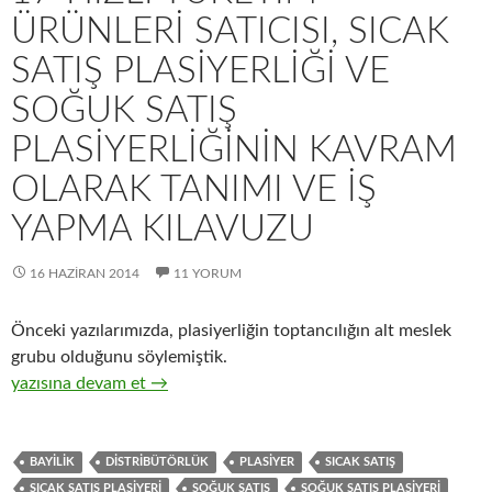
ÜRÜNLERI SATICISI, SICAK
SATIŞ PLASIYERLIĞI VE
SOĞUK SATIŞ
PLASIYERLIĞININ KAVRAM
OLARAK TANIMI VE IŞ
YAPMA KILAVUZU
16 HAZIRAN 2014
11 YORUM
Önceki yazılarımızda, plasiyerliğin toptancılığın alt meslek
grubu olduğunu söylemiştik.
17-Hızlı tüketim ürünleri satıcısı, sıcak satış plasiyerliği ve so
yazısına devam et
→
BAYILIK
DISTRIBÜTÖRLÜK
PLASIYER
SICAK SATIŞ
SICAK SATIŞ PLASIYERI
SOĞUK SATIŞ
SOĞUK SATIŞ PLASIYERI