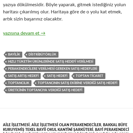
yazıya dökülmesidir. Böyle yaparak, gitmek istediğiniz yolun
haritası çıkarılmış olur. Haritaya göre de o yolu kat etmek,
artık sizin başarınız olacaktır.
16-Hızlı tüketim ürünlerinin ticari pazarlama ve satış organizasy
yazısına devam et
→
BAYILIK
DISTRIBÜTÖRLÜK
HIZLI TÜKETIM ÜRÜNLERINDE SATIŞ HEDEFI VERILMESI
PERAKENDECILERE VERILMESI GEREKEN SATIŞ HEDEFLERI
SATIŞ ARTIŞ HEDEFI
SATIŞ HEDEFI
TOPTAN TICARET
TOPTANCILIK
TOPTANCININ SATIŞ EKIBINE VERDIĞI SATIŞ HEDEFI
ÜRETICININ TOPTANCIYA VERDIĞI SATIŞ HEDEFI
AILE IŞLETMESI
,
AILE IŞLETMESI OLAN PERAKENDECILER
,
BAKKAL BÜFE
KURUYEMIŞ TEKEL BAYII OKUL KANTINI ŞARKÜTERI
,
BAYI PERAKENDECI