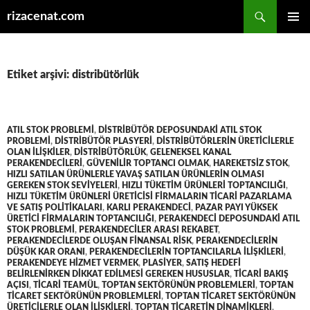
Ara
rizacenat.com
İÇERIĞE
BIRINCI
ATLA
MENÜ
Etiket arşivi: distribütörlük
ATIL STOK PROBLEMI
,
DISTRIBÜTÖR DEPOSUNDAKI ATIL STOK
PROBLEMI
,
DISTRIBÜTÖR PLASYERI
,
DISTRIBÜTÖRLERIN ÜRETICILERLE
OLAN ILIŞKILER
,
DISTRIBÜTÖRLÜK
,
GELENEKSEL KANAL
PERAKENDECILERI
,
GÜVENILIR TOPTANCI OLMAK
,
HAREKETSIZ STOK
,
HIZLI SATILAN ÜRÜNLERLE YAVAŞ SATILAN ÜRÜNLERIN OLMASI
GEREKEN STOK SEVIYELERI
,
HIZLI TÜKETIM ÜRÜNLERI TOPTANCILIĞI
,
HIZLI TÜKETIM ÜRÜNLERI ÜRETICISI FIRMALARIN TICARI PAZARLAMA
VE SATIŞ POLITIKALARI
,
KARLI PERAKENDECI
,
PAZAR PAYI YÜKSEK
ÜRETICI FIRMALARIN TOPTANCILIĞI
,
PERAKENDECI DEPOSUNDAKI ATIL
STOK PROBLEMI
,
PERAKENDECILER ARASI REKABET
,
PERAKENDECILERDE OLUŞAN FINANSAL RISK
,
PERAKENDECILERIN
DÜŞÜK KAR ORANI
,
PERAKENDECILERIN TOPTANCILARLA ILIŞKILERI
,
PERAKENDEYE HIZMET VERMEK
,
PLASIYER
,
SATIŞ HEDEFI
BELIRLENIRKEN DIKKAT EDILMESI GEREKEN HUSUSLAR
,
TICARI BAKIŞ
AÇISI
,
TICARI TEAMÜL
,
TOPTAN SEKTÖRÜNÜN PROBLEMLERI
,
TOPTAN
TICARET SEKTÖRÜNÜN PROBLEMLERI
,
TOPTAN TICARET SEKTÖRÜNÜN
ÜRETICILERLE OLAN ILIŞKILERI
,
TOPTAN TICARETIN DINAMIKLERI
,