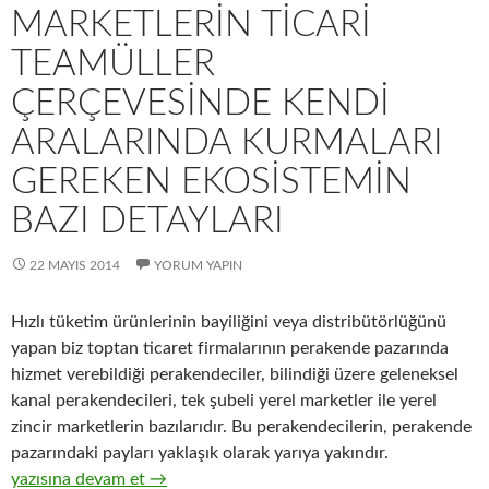
MARKETLERIN TICARI
TEAMÜLLER
ÇERÇEVESINDE KENDI
ARALARINDA KURMALARI
GEREKEN EKOSISTEMIN
BAZI DETAYLARI
22 MAYIS 2014
YORUM YAPIN
Hızlı tüketim ürünlerinin bayiliğini veya distribütörlüğünü
yapan biz toptan ticaret firmalarının perakende pazarında
hizmet verebildiği perakendeciler, bilindiği üzere geleneksel
kanal perakendecileri, tek şubeli yerel marketler ile yerel
zincir marketlerin bazılarıdır. Bu perakendecilerin, perakende
pazarındaki payları yaklaşık olarak yarıya yakındır.
15-Üreticiler ve distribütörleri ile geleneksel kanal perakendec
yazısına devam et
→