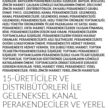
ILIŞKILERI
,
BAYILERIN PERAKENDECILERLE ILIŞKILERI
,
BAYILIK
,
BÖLGESEL
ZINCIR MARKET
,
ÇALIŞAN GÖNÜLLÜ KATKILARININ ÖNEMI
,
DISCOUNT
ZINCIR MARKET
,
DISTRIBÜTÖRLÜK
,
EN KARLI PERAKENDECI GRUBU
,
ESNAF
,
FMCG
,
GELENEKSEL KANAL PERAKENDECILER
,
GELENEKSEL
KANAL PERAKENDECILERI
,
GELENEKSEL KANAL PERAKENDECILIĞI
,
GELENEKSEL PERAKENDECILER
,
HIZLI TÜKETIM ÜRÜNLERI TOPTANCILIĞI
,
HIZLI TÜKETIM ÜRÜNLERININ TICARI PAZARLAMA VE SATIŞI
,
KARLI
PERAKENDECI
,
ORTA MARKET
,
PERAKENDECILERDE OLUŞAN FINANSAL
RISK
,
PERAKENDECILERIN DÜŞÜK KAR ORANI
,
PERAKENDECILERIN
TOPTANCILARLA ILIŞKILERI
,
PERAKENDECILERIN YÜKSEK MASRAF
ORANLARI
,
PERAKENDECILIKTE AILE IŞLETMELERI
,
PERAKENDECILIKTE
DOĞRU LOKASYONUN ÖNEMI
,
PERAKENDECIYE HIZMET VERMEK
,
PERAKENDEYE HIZMET VERMEK
,
TEK ŞUBELI YEREL MARKET
,
TOPTAN
TICARETIN PERAKENDECILERLE ILIŞKILERI
,
TOPTANCI PERAKENDECI
ILIŞKILERI
,
TOPTANCILARIN PERAKENDECILERLE OLAN TICARI ILIŞKILERI
,
TOPTANCILIK
,
TOPTANCILIK SEKTÖRÜNDE ÇALIŞANLARIN GÖNÜLLÜ
KATKILARININ ÖNEMI
,
TOPTANCILIKTA DIKKAT EDILMESI EDILMESI
GEREKEN HUSUSLAR
,
YEREL MARKET
,
YEREL PERAKENDECI
,
YEREL
PERAKENDECILER
,
YEREL ZINCIR MARKET
,
YEREL ZINCIR MARKETLER
15-ÜRETICILER VE
DISTRIBÜTÖRLERI ILE
GELENEKSEL KANAL
PERAKENDECILER VE YEREL