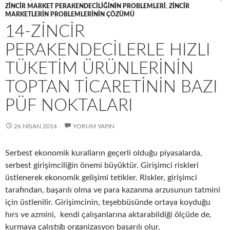
ZINCIR MARKET PERAKENDECILIĞININ PROBLEMLERI
,
ZINCIR
MARKETLERIN PROBLEMLERININ ÇÖZÜMÜ
14-ZINCIR
PERAKENDECILERLE HIZLI
TÜKETIM ÜRÜNLERININ
TOPTAN TICARETININ BAZI
PÜF NOKTALARI
26 NISAN 2014
YORUM YAPIN
Serbest ekonomik kuralların geçerli olduğu piyasalarda,
serbest girişimciliğin önemi büyüktür. Girişimci riskleri
üstlenerek ekonomik gelişimi tetikler. Riskler, girişimci
tarafından, başarılı olma ve para kazanma arzusunun tatmini
için üstlenilir. Girişimcinin, teşebbüsünde ortaya koyduğu
hırs ve azmini, kendi çalışanlarına aktarabildiği ölçüde de,
kurmaya çalıştığı organizasyon başarılı olur.