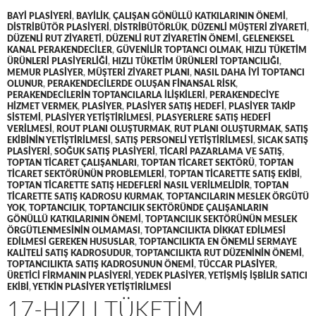
BAYI PLASIYERI
,
BAYILIK
,
ÇALIŞAN GÖNÜLLÜ KATKILARININ ÖNEMI
,
DISTRIBÜTÖR PLASIYERI
,
DISTRIBÜTÖRLÜK
,
DÜZENLI MÜŞTERI ZIYARETI
,
DÜZENLI RUT ZIYARETI
,
DÜZENLI RUT ZIYARETIN ÖNEMI
,
GELENEKSEL
KANAL PERAKENDECILER
,
GÜVENILIR TOPTANCI OLMAK
,
HIZLI TÜKETIM
ÜRÜNLERI PLASIYERLIĞI
,
HIZLI TÜKETIM ÜRÜNLERI TOPTANCILIĞI
,
MEMUR PLASIYER
,
MÜŞTERI ZIYARET PLANI
,
NASIL DAHA IYI TOPTANCI
OLUNUR
,
PERAKENDECILERDE OLUŞAN FINANSAL RISK
,
PERAKENDECILERIN TOPTANCILARLA ILIŞKILERI
,
PERAKENDECIYE
HIZMET VERMEK
,
PLASIYER
,
PLASIYER SATIŞ HEDEFI
,
PLASIYER TAKIP
SISTEMI
,
PLASIYER YETIŞTIRILMESI
,
PLASYERLERE SATIŞ HEDEFI
VERILMESI
,
ROUT PLANI OLUŞTURMAK
,
RUT PLANI OLUŞTURMAK
,
SATIŞ
EKIBININ YETIŞTIRILMESI
,
SATIŞ PERSONELI YETIŞTIRILMESI
,
SICAK SATIŞ
PLASIYERI
,
SOĞUK SATIŞ PLASIYERI
,
TICARI PAZARLAMA VE SATIŞ
,
TOPTAN TICARET ÇALIŞANLARI
,
TOPTAN TICARET SEKTÖRÜ
,
TOPTAN
TICARET SEKTÖRÜNÜN PROBLEMLERI
,
TOPTAN TICARETTE SATIŞ EKIBI
,
TOPTAN TICARETTE SATIŞ HEDEFLERI NASIL VERILMELIDIR
,
TOPTAN
TICARETTE SATIŞ KADROSU KURMAK
,
TOPTANCILARIN MESLEK ÖRGÜTÜ
YOK
,
TOPTANCILIK
,
TOPTANCILIK SEKTÖRÜNDE ÇALIŞANLARIN
GÖNÜLLÜ KATKILARININ ÖNEMI
,
TOPTANCILIK SEKTÖRÜNÜN MESLEK
ÖRGÜTLENMESININ OLMAMASI
,
TOPTANCILIKTA DIKKAT EDILMESI
EDILMESI GEREKEN HUSUSLAR
,
TOPTANCILIKTA EN ÖNEMLI SERMAYE
KALITELI SATIŞ KADROSUDUR
,
TOPTANCILIKTA RUT DÜZENININ ÖNEMI
,
TOPTANCILIKTA SATIŞ KADROSUNUN ÖNEMI
,
TÜCCAR PLASIYER
,
ÜRETICI FIRMANIN PLASIYERI
,
YEDEK PLASIYER
,
YETIŞMIŞ IŞBILIR SATICI
EKIBI
,
YETKIN PLASIYER YETIŞTIRILMESI
17-HIZLI TÜKETIM