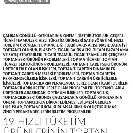
YAVAŞ SATILAN ÜRÜNLER
ÇALIŞAN GÖNÜLLÜ KATKILARININ ÖNEMI
,
DISTRIBÜTÖRLÜK
,
GEÇERLI
TICARI TEAMÜLLER
,
HIZLI TÜKETIM ÜRÜNLERI SATIŞ YÖNETIMI
,
HIZLI
TÜKETIM ÜRÜNLERI TOPTANCILIĞI
,
IDARI BAKIŞ AÇISI
,
NASIL DAHA IYI
TOPTANCI OLUNUR
,
PLASIYER
,
TICARI BAKIŞ AÇISI
,
TICARI PAZARLAMA
VE SATIŞ STRATEJILERI
,
TICARI TEAMÜL
,
TICARI TEAMÜLLER ÇERÇEVESI
,
TOPTAN SEKTÖRÜNÜN PROBLEMLERI
,
TOPTAN TICARET
,
TOPTAN
TICARET SEKTÖRÜNÜN PROBLEMLERI
,
TOPTAN TICARET SEKTÖRÜNÜN
ÜRETICILERLE OLAN ILIŞKILERI
,
TOPTAN TICARETIN DINAMIKLERI
,
TOPTAN TICARETIN MESLEKI PROBLEMLERI
,
TOPTAN TICARETIN
PERAKENDECILERLE ILIŞKILERI
,
TOPTAN TICARETIN ÜRETICILERLE
ILIŞKILERI
,
TOPTANCILARIN PERAKENDECILERLE OLAN TICARI ILIŞKILERI
,
TOPTANCILARIN ÜRETICILERLE OLAN PROBLEMLERI
,
TOPTANCILARLA
ÜRETICILER ARASINDAKI OPTIMUM ILIŞKILER
,
TOPTANCILIK
,
TOPTANCILIK SEKTÖRÜNDE ÇALIŞANLARIN GÖNÜLLÜ KATKILARININ
ÖNEMI
,
TOPTANCILIKTA DIKKAT EDILMESI EDILMESI GEREKEN
HUSUSLAR
,
TOPTANCILIKTA KURUMSAL KIMLIK OLUŞTURULMASI
,
ZINCIR PERAKENDECILERIN IŞLETIM PROBLEMLERI
19-HIZLI TÜKETIM
ÜRÜNLERININ TOPTAN