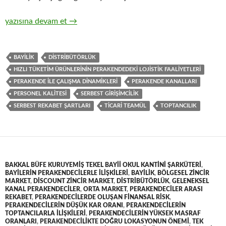
14-Zincir Perakendecilerle hızlı tüketim ürünlerinin toptan tica
yazısına devam et
→
BAYILIK
DISTRIBÜTÖRLÜK
HIZLI TÜKETIM ÜRÜNLERININ PERAKENDEDEKI LOJISTIK FAALIYETLERI
PERAKENDE ILE ÇALIŞMA DINAMIKLERI
PERAKENDE KANALLARI
PERSONEL KALITESI
SERBEST GIRIŞIMCILIK
SERBEST REKABET ŞARTLARI
TICARI TEAMÜL
TOPTANCILIK
BAKKAL BÜFE KURUYEMIŞ TEKEL BAYII OKUL KANTINI ŞARKÜTERI
,
BAYILERIN PERAKENDECILERLE ILIŞKILERI
,
BAYILIK
,
BÖLGESEL ZINCIR
MARKET
,
DISCOUNT ZINCIR MARKET
,
DISTRIBÜTÖRLÜK
,
GELENEKSEL
KANAL PERAKENDECILER
,
ORTA MARKET
,
PERAKENDECILER ARASI
REKABET
,
PERAKENDECILERDE OLUŞAN FINANSAL RISK
,
PERAKENDECILERIN DÜŞÜK KAR ORANI
,
PERAKENDECILERIN
TOPTANCILARLA ILIŞKILERI
,
PERAKENDECILERIN YÜKSEK MASRAF
ORANLARI
,
PERAKENDECILIKTE DOĞRU LOKASYONUN ÖNEMI
,
TEK