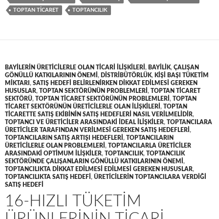
TOPTAN TICARET
TOPTANCILIK
BAYILERIN ÜRETICILERLE OLAN TICARI ILIŞKILERI
,
BAYILIK
,
ÇALIŞAN
GÖNÜLLÜ KATKILARININ ÖNEMI
,
DISTRIBÜTÖRLÜK
,
KIŞI BAŞI TÜKETIM
MIKTARI
,
SATIŞ HEDEFI BELIRLENIRKEN DIKKAT EDILMESI GEREKEN
HUSUSLAR
,
TOPTAN SEKTÖRÜNÜN PROBLEMLERI
,
TOPTAN TICARET
SEKTÖRÜ
,
TOPTAN TICARET SEKTÖRÜNÜN PROBLEMLERI
,
TOPTAN
TICARET SEKTÖRÜNÜN ÜRETICILERLE OLAN ILIŞKILERI
,
TOPTAN
TICARETTE SATIŞ EKIBININ SATIŞ HEDEFLERI NASIL VERILMELIDIR
,
TOPTANCI VE ÜRETICILER ARASINDAKI IDEAL ILIŞKILER
,
TOPTANCILARA
ÜRETICILER TARAFINDAN VERILMESI GEREKEN SATIŞ HEDEFLERI
,
TOPTANCILARIN SATIŞ ARTIŞI HEDEFLERI
,
TOPTANCILARIN
ÜRETICILERLE OLAN PROBLEMLERI
,
TOPTANCILARLA ÜRETICILER
ARASINDAKI OPTIMUM ILIŞKILER
,
TOPTANCILIK
,
TOPTANCILIK
SEKTÖRÜNDE ÇALIŞANLARIN GÖNÜLLÜ KATKILARININ ÖNEMI
,
TOPTANCILIKTA DIKKAT EDILMESI EDILMESI GEREKEN HUSUSLAR
,
TOPTANCILIKTA SATIŞ HEDEFI
,
ÜRETICILERIN TOPTANCILARA VERDIĞI
SATIŞ HEDEFI
16-HIZLI TÜKETIM
ÜRÜNLERININ TICARI