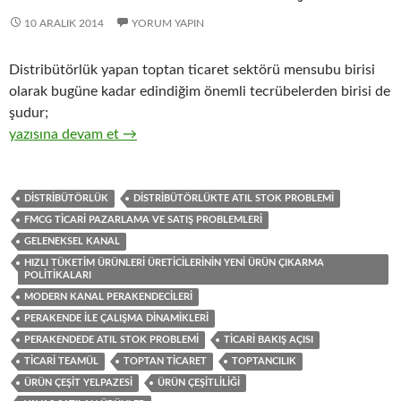
10 ARALIK 2014
YORUM YAPIN
Distribütörlük yapan toptan ticaret sektörü mensubu birisi
olarak bugüne kadar edindiğim önemli tecrübelerden birisi de
şudur;
21-Hızlı tüketim ürünleri üreticisi firmaların, ürün çeşit yelpaz
yazısına devam et
→
DISTRIBÜTÖRLÜK
DISTRIBÜTÖRLÜKTE ATIL STOK PROBLEMI
FMCG TICARI PAZARLAMA VE SATIŞ PROBLEMLERI
GELENEKSEL KANAL
HIZLI TÜKETIM ÜRÜNLERI ÜRETICILERININ YENI ÜRÜN ÇIKARMA
POLITIKALARI
MODERN KANAL PERAKENDECILERI
PERAKENDE ILE ÇALIŞMA DINAMIKLERI
PERAKENDEDE ATIL STOK PROBLEMI
TICARI BAKIŞ AÇISI
TICARI TEAMÜL
TOPTAN TICARET
TOPTANCILIK
ÜRÜN ÇEŞIT YELPAZESI
ÜRÜN ÇEŞITLILIĞI