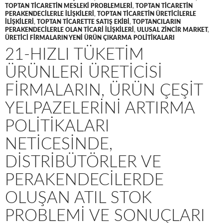
TOPTAN TICARETIN MESLEKI PROBLEMLERI
,
TOPTAN TICARETIN
PERAKENDECILERLE ILIŞKILERI
,
TOPTAN TICARETIN ÜRETICILERLE
ILIŞKILERI
,
TOPTAN TICARETTE SATIŞ EKIBI
,
TOPTANCILARIN
PERAKENDECILERLE OLAN TICARI ILIŞKILERI
,
ULUSAL ZINCIR MARKET
,
ÜRETICI FIRMALARIN YENI ÜRÜN ÇIKARMA POLITIKALARI
21-HIZLI TÜKETIM
ÜRÜNLERI ÜRETICISI
FIRMALARIN, ÜRÜN ÇEŞIT
YELPAZELERINI ARTIRMA
POLITIKALARI
NETICESINDE,
DISTRIBÜTÖRLER VE
PERAKENDECILERDE
OLUŞAN ATIL STOK
PROBLEMI VE SONUÇLARI