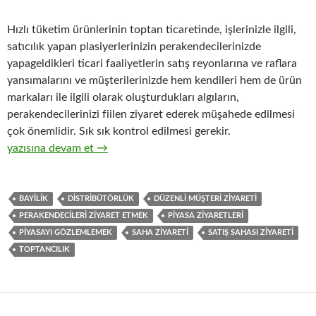
Hızlı tüketim ürünlerinin toptan ticaretinde, işlerinizle ilgili,
satıcılık yapan plasiyerlerinizin perakendecilerinizde
yapageldikleri ticari faaliyetlerin satış reyonlarına ve raflara
yansımalarını ve müşterilerinizde hem kendileri hem de ürün
markaları ile ilgili olarak oluşturdukları algıların,
perakendecilerinizi fiilen ziyaret ederek müşahede edilmesi
çok önemlidir. Sık sık kontrol edilmesi gerekir.
18-Hızlı tüketim ürünlerinin toptan ticaretinde perakendeciler
yazısına devam et
→
BAYILIK
DISTRIBÜTÖRLÜK
DÜZENLI MÜŞTERI ZIYARETI
PERAKENDECILERI ZIYARET ETMEK
PIYASA ZIYARETLERI
PIYASAYI GÖZLEMLEMEK
SAHA ZIYARETI
SATIŞ SAHASI ZIYARETI
TOPTANCILIK