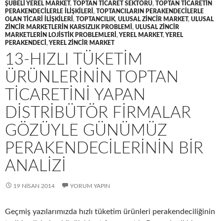
ŞUBELI YEREL MARKET
,
TOPTAN TICARET SEKTÖRÜ
,
TOPTAN TICARETIN
PERAKENDECILERLE ILIŞKILERI
,
TOPTANCILARIN PERAKENDECILERLE
OLAN TICARI ILIŞKILERI
,
TOPTANCILIK
,
ULUSAL ZINCIR MARKET
,
ULUSAL
ZINCIR MARKETLERIN KARSIZLIK PROBLEMI
,
ULUSAL ZINCIR
MARKETLERIN LOJISTIK PROBLEMLERI
,
YEREL MARKET
,
YEREL
PERAKENDECI
,
YEREL ZINCIR MARKET
13-HIZLI TÜKETIM
ÜRÜNLERININ TOPTAN
TICARETINI YAPAN
DISTRIBÜTÖR FIRMALAR
GÖZÜYLE GÜNÜMÜZ
PERAKENDECILERININ BIR
ANALIZI
19 NISAN 2014
YORUM YAPIN
Geçmiş yazılarımızda hızlı tüketim ürünleri perakendeciliğinin