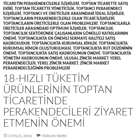
TICARETIN PERAKENDECILERLE ILIŞKILERI
,
TOPTAN TICARETTE SATIŞ
EKIBI
,
TOPTAN TICARETTE YÖNETICILIK
,
TOPTANCI PERAKENDECI
ILIŞKILERI
,
TOPTANCI VE ÜRETICILER ARASINDAKI IDEAL ILIŞKILER
,
TOPTANCILARIN PERAKENDECILERLE OLAN TICARI ILIŞKILERI
,
TOPTANCILARIN ÜRETICILERLE OLAN PROBLEMLERI
,
TOPTANCILARLA
ÜRETICILER ARASINDAKI OPTIMUM ILIŞKILER
,
TOPTANCILIK
,
TOPTANCILIK SEKTÖRÜNDE ÇALIŞANLARIN GÖNÜLLÜ KATKILARININ
ÖNEMI
,
TOPTANCILIKTA EN ÖNEMLI SERMAYE KALITELI SATIŞ
KADROSUDUR
,
TOPTANCILIKTA KURUMSAL KIMLIK
,
TOPTANCILIKTA
KURUMSAL KIMLIK OLUŞTURULMASI
,
TOPTANCILIKTA RUT DÜZENININ
ÖNEMI
,
TOPTANCILIKTA SATIŞ KADROSUNUN ÖNEMI
,
TOPTANCILIKTA
YÖNETIM KADROSUNUN ÖNEMI
,
ULUSAL ZINCIR MARKET
,
YEREL
PERAKENDECILER
,
YEREL ZINCIR MARKET
,
ZINCIR MARKET
PERAKENDECILIĞININ PROBLEMLERI
18-HIZLI TÜKETIM
ÜRÜNLERININ TOPTAN
TICARETINDE
PERAKENDECILERI ZIYARET
ETMENIN ÖNEMI
3 EYLÜL 2014
YORUM YAPIN