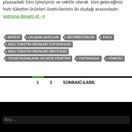
piyasadaki tüm işleyişiniz ve sektör olarak tüm geleceğiniz
hızlı tüketim ürünleri üreticilerinin iki dudağı arasındadır.
11-Hızlı tüketim ürünleri toptancıları gözüyle, hızlı tüketim ürünl
yazısına devam et
→
BAYILIK
ÇALIŞMA ŞARTLARI
DISTRIBÜTÖRLÜK
FMCG
HIZLI TÜKETIM ÜRÜNLERI TOPTANCILIĞI
HIZLI TÜKETIM ÜRÜNLERI ÜRETICILIĞI
TICARI PAZARLAMA VE SATIŞ YÖNETIMI
TOPTANCILIK
YÖNETICI
1
2
SONRAKI &ARR;
Yazı
dolaşımı
A
r
a