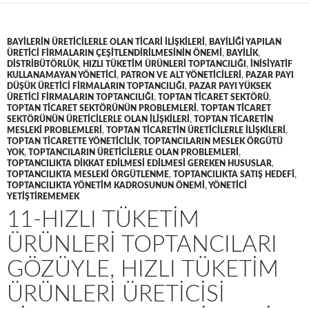
BAYILERIN ÜRETICILERLE OLAN TICARI ILIŞKILERI
,
BAYILIĞI YAPILAN
ÜRETICI FIRMALARIN ÇEŞITLENDIRILMESININ ÖNEMI
,
BAYILIK
,
DISTRIBÜTÖRLÜK
,
HIZLI TÜKETIM ÜRÜNLERI TOPTANCILIĞI
,
INISIYATIF
KULLANAMAYAN YÖNETICI
,
PATRON VE ALT YÖNETICILERI
,
PAZAR PAYI
DÜŞÜK ÜRETICI FIRMALARIN TOPTANCILIĞI
,
PAZAR PAYI YÜKSEK
ÜRETICI FIRMALARIN TOPTANCILIĞI
,
TOPTAN TICARET SEKTÖRÜ
,
TOPTAN TICARET SEKTÖRÜNÜN PROBLEMLERI
,
TOPTAN TICARET
SEKTÖRÜNÜN ÜRETICILERLE OLAN ILIŞKILERI
,
TOPTAN TICARETIN
MESLEKI PROBLEMLERI
,
TOPTAN TICARETIN ÜRETICILERLE ILIŞKILERI
,
TOPTAN TICARETTE YÖNETICILIK
,
TOPTANCILARIN MESLEK ÖRGÜTÜ
YOK
,
TOPTANCILARIN ÜRETICILERLE OLAN PROBLEMLERI
,
TOPTANCILIKTA DIKKAT EDILMESI EDILMESI GEREKEN HUSUSLAR
,
TOPTANCILIKTA MESLEKI ÖRGÜTLENME
,
TOPTANCILIKTA SATIŞ HEDEFI
,
TOPTANCILIKTA YÖNETIM KADROSUNUN ÖNEMI
,
YÖNETICI
YETIŞTIREMEMEK
11-HIZLI TÜKETIM
ÜRÜNLERI TOPTANCILARI
GÖZÜYLE, HIZLI TÜKETIM
ÜRÜNLERI ÜRETICISI