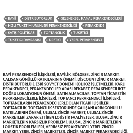
BAYII
DISTRIBÜTÖRLÜK
GELENEKSEL KANAL PERAKENDECILERI
HIZLI TÜKETIM ÜRÜNLERI PERAKENDECILIĞI
PERAKENDE
SATIŞ POLITIKASI
TOPTANCILIK
TÜKETICI
TÜKETICI DAVRANIŞI
ÜRETICI
YEREL PERAKENDECI
BAYI PERAKENDECI ILIŞKILERI
,
BAYILIK
,
BÖLGESEL ZINCIR MARKET
,
ÇALIŞAN GÖNÜLLÜ KATKILARININ ÖNEMI
,
DISCOUNT ZINCIR MARKET
,
DISTRIBÜTÖRLÜK
,
ESKI SOVYET DÖNEMI KOLHOZ IŞLETMELERI
,
KARLI
PERAKENDECI
,
PERAKENDECILER ARASI REKABET
,
PERAKENDECILIKTE
DOĞRU LOKASYONUN ÖNEMI
,
SATIN ALMACILAR
,
TOPTAN TICARETIN
PERAKENDECILERLE ILIŞKILERI
,
TOPTANCI PERAKENDECI ILIŞKILERI
,
TOPTANCILARIN PERAKENDECILERLE OLAN TICARI ILIŞKILERI
,
TOPTANCILIK
,
TOPTANCILIK SEKTÖRÜNDE ÇALIŞANLARIN GÖNÜLLÜ
KATKILARININ ÖNEMI
,
ULUSAL ZINCIR MARKET
,
ULUSAL ZINCIR
MARKETLERI ZARAR ETTIREN LOJISTIK FAALIYETLER
,
ULUSAL ZINCIR
MARKETLERIN KARSIZLIK PROBLEMI
,
ULUSAL ZINCIR MARKETLERIN
LOJISTIK PROBLEMLERI
,
VERIMSIZ PERAKENDECI
,
YEREL ZINCIR
MARKET
,
YEREL ZINCIR MARKETLER
,
ZINCIR MARKET PERAKENDECILIĞI
,