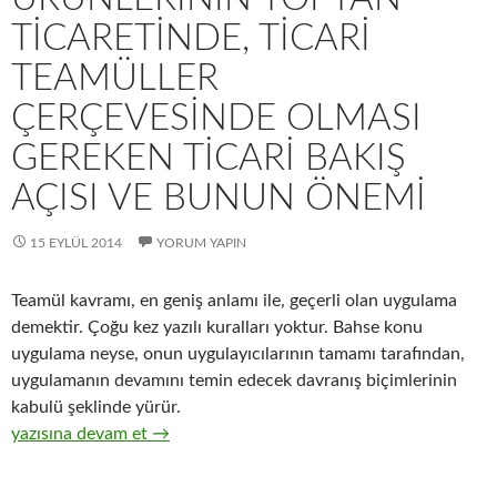
TICARETINDE, TICARI
TEAMÜLLER
ÇERÇEVESINDE OLMASI
GEREKEN TICARI BAKIŞ
AÇISI VE BUNUN ÖNEMI
15 EYLÜL 2014
YORUM YAPIN
Teamül kavramı, en geniş anlamı ile, geçerli olan uygulama
demektir. Çoğu kez yazılı kuralları yoktur. Bahse konu
uygulama neyse, onun uygulayıcılarının tamamı tarafından,
uygulamanın devamını temin edecek davranış biçimlerinin
kabulü şeklinde yürür.
19-Hızlı tüketim ürünlerinin toptan ticaretinde, ticari teamüll
yazısına devam et
→