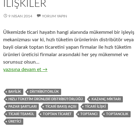
ILIŞKILER
9 NISAN 2014
YORUM YAPIN
Ülkemizde ticari hayatın hangi alanında mükemmel bir işleyiş
mekanizması var ki, hızlı tüketim ürünlerinin distribütör veya
bayii olarak toptan ticaretini yapan firmalar ile hızlı tüketim
ürünleri üreticisi firmalar arasındaki her şey mükemmel ve
sorunsuz olsun…
12-Hızlı tüketim ürünleri toptancıları ile hızlı tüketim ürünleri 
yazısına devam et
→
BAYILIK
DISTRIBÜTÖRLÜK
HIZLI TÜKETIM ÜRÜNLERI DISTRIBÜTÖRLÜĞÜ
KAZANÇ MIKTARI
PAZAR ŞARTLARI
TICARI BAKIŞ AÇISI
TICARI ILIŞKI
TICARI TEAMÜL
TOPTAN TICARET
TOPTANCI
TOPTANCILIK
ÜRETICI