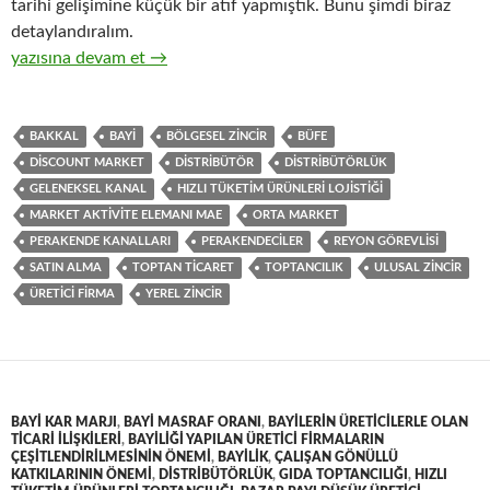
tarihi gelişimine küçük bir atıf yapmıştık. Bunu şimdi biraz
detaylandıralım.
13-Hızlı tüketim ürünlerinin toptan ticaretini yapan distribütö
yazısına devam et
→
BAKKAL
BAYI
BÖLGESEL ZINCIR
BÜFE
DISCOUNT MARKET
DISTRIBÜTÖR
DISTRIBÜTÖRLÜK
GELENEKSEL KANAL
HIZLI TÜKETIM ÜRÜNLERI LOJISTIĞI
MARKET AKTIVITE ELEMANI MAE
ORTA MARKET
PERAKENDE KANALLARI
PERAKENDECILER
REYON GÖREVLISI
SATIN ALMA
TOPTAN TICARET
TOPTANCILIK
ULUSAL ZINCIR
ÜRETICI FIRMA
YEREL ZINCIR
BAYI KAR MARJI
,
BAYI MASRAF ORANI
,
BAYILERIN ÜRETICILERLE OLAN
TICARI ILIŞKILERI
,
BAYILIĞI YAPILAN ÜRETICI FIRMALARIN
ÇEŞITLENDIRILMESININ ÖNEMI
,
BAYILIK
,
ÇALIŞAN GÖNÜLLÜ
KATKILARININ ÖNEMI
,
DISTRIBÜTÖRLÜK
,
GIDA TOPTANCILIĞI
,
HIZLI