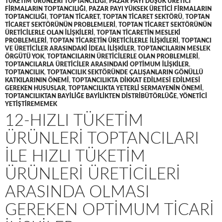
TÜKETIM ÜRÜNLERI TOPTANCILIĞI
,
PAZAR PAYI DÜŞÜK ÜRETICI
FIRMALARIN TOPTANCILIĞI
,
PAZAR PAYI YÜKSEK ÜRETICI FIRMALARIN
TOPTANCILIĞI
,
TOPTAN TICARET
,
TOPTAN TICARET SEKTÖRÜ
,
TOPTAN
TICARET SEKTÖRÜNÜN PROBLEMLERI
,
TOPTAN TICARET SEKTÖRÜNÜN
ÜRETICILERLE OLAN ILIŞKILERI
,
TOPTAN TICARETIN MESLEKI
PROBLEMLERI
,
TOPTAN TICARETIN ÜRETICILERLE ILIŞKILERI
,
TOPTANCI
VE ÜRETICILER ARASINDAKI IDEAL ILIŞKILER
,
TOPTANCILARIN MESLEK
ÖRGÜTÜ YOK
,
TOPTANCILARIN ÜRETICILERLE OLAN PROBLEMLERI
,
TOPTANCILARLA ÜRETICILER ARASINDAKI OPTIMUM ILIŞKILER
,
TOPTANCILIK
,
TOPTANCILIK SEKTÖRÜNDE ÇALIŞANLARIN GÖNÜLLÜ
KATKILARININ ÖNEMI
,
TOPTANCILIKTA DIKKAT EDILMESI EDILMESI
GEREKEN HUSUSLAR
,
TOPTANCILIKTA YETERLI SERMAYENIN ÖNEMI
,
TOPTANCILIKTAN BAYILIĞE BAYILIKTEN DISTRIBÜTÖRLÜĞE
,
YÖNETICI
YETIŞTIREMEMEK
12-HIZLI TÜKETIM
ÜRÜNLERI TOPTANCILARI
ILE HIZLI TÜKETIM
ÜRÜNLERI ÜRETICILERI
ARASINDA OLMASI
GEREKEN OPTIMUM TICARI