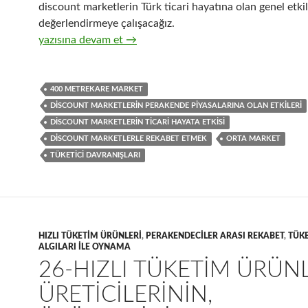
discount marketlerin Türk ticari hayatına olan genel etkil
değerlendirmeye çalışacağız.
31-Discount marketlerin genelde Türk ticaret piyasalarına 
yazısına devam et
→
400 METREKARE MARKET
DISCOUNT MARKETLERIN PERAKENDE PIYASALARINA OLAN ETKILERI
DISCOUNT MARKETLERIN TICARI HAYATA ETKISI
DISCOUNT MARKETLERLE REKABET ETMEK
ORTA MARKET
TÜKETICI DAVRANIŞLARI
HIZLI TÜKETIM ÜRÜNLERI
,
PERAKENDECILER ARASI REKABET
,
TÜKE
ALGILARI ILE OYNAMA
26-HIZLI TÜKETIM ÜRÜN
ÜRETICILERININ,