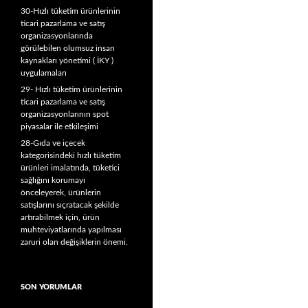
30-Hızlı tüketim ürünlerinin
ticari pazarlama ve satış
organizasyonlarında
görülebilen olumsuz insan
kaynakları yönetimi ( İKY )
uygulamaları
29- Hızlı tüketim ürünlerinin
ticari pazarlama ve satış
organizasyonlarının spot
piyasalar ile etkileşimi
28-Gıda ve içecek
kategorisindeki hızlı tüketim
ürünleri imalatında, tüketici
sağlığını korumayı
önceleyerek, ürünlerin
satışlarını sıçratacak şekilde
artırabilmek için, ürün
muhteviyatlarında yapılması
zaruri olan değişiklerin önemi.
SON YORUMLAR