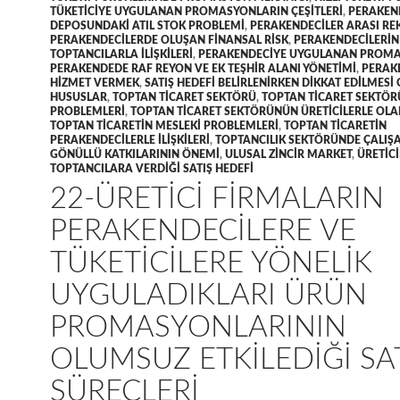
TÜKETICIYE UYGULANAN PROMASYONLARIN ÇEŞITLERI
,
PERAKEN
DEPOSUNDAKI ATIL STOK PROBLEMI
,
PERAKENDECILER ARASI RE
PERAKENDECILERDE OLUŞAN FINANSAL RISK
,
PERAKENDECILERIN
TOPTANCILARLA ILIŞKILERI
,
PERAKENDECIYE UYGULANAN PROM
PERAKENDEDE RAF REYON VE EK TEŞHIR ALANI YÖNETIMI
,
PERAK
HIZMET VERMEK
,
SATIŞ HEDEFI BELIRLENIRKEN DIKKAT EDILMESI
HUSUSLAR
,
TOPTAN TICARET SEKTÖRÜ
,
TOPTAN TICARET SEKTÖ
PROBLEMLERI
,
TOPTAN TICARET SEKTÖRÜNÜN ÜRETICILERLE OLAN 
TOPTAN TICARETIN MESLEKI PROBLEMLERI
,
TOPTAN TICARETIN
PERAKENDECILERLE ILIŞKILERI
,
TOPTANCILIK SEKTÖRÜNDE ÇALIŞ
GÖNÜLLÜ KATKILARININ ÖNEMI
,
ULUSAL ZINCIR MARKET
,
ÜRETICI
TOPTANCILARA VERDIĞI SATIŞ HEDEFI
22-ÜRETICI FIRMALARIN
PERAKENDECILERE VE
TÜKETICILERE YÖNELIK
UYGULADIKLARI ÜRÜN
PROMASYONLARININ
OLUMSUZ ETKILEDIĞI SA
SÜREÇLERI