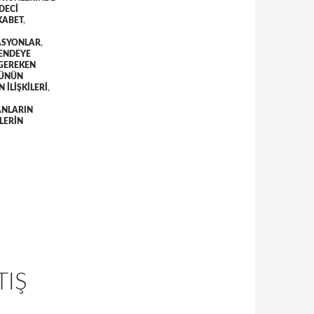
DECI
KABET
,
ASYONLAR
,
ENDEYE
 GEREKEN
RÜNÜN
ILIŞKILERI
,
ANLARIN
LERIN
TIŞ