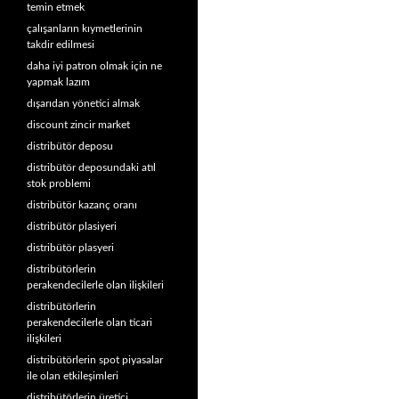
temin etmek
çalışanların kıymetlerinin
takdir edilmesi
daha iyi patron olmak için ne
yapmak lazım
dışarıdan yönetici almak
discount zincir market
distribütör deposu
distribütör deposundaki atıl
stok problemi
distribütör kazanç oranı
distribütör plasiyeri
distribütör plasyeri
distribütörlerin
perakendecilerle olan ilişkileri
distribütörlerin
perakendecilerle olan ticari
ilişkileri
distribütörlerin spot piyasalar
ile olan etkileşimleri
distribütörlerin üretici