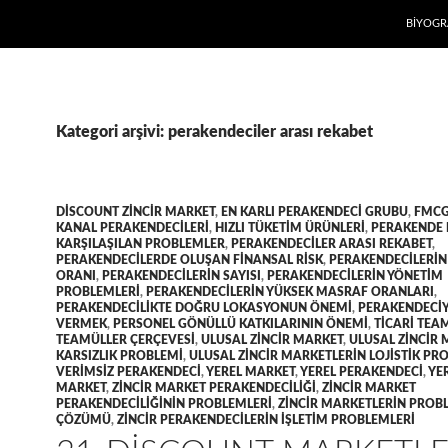
İÇERIĞE
BIYOGR
Kategori arşivi: perakendeciler arası rekabet
DISCOUNT ZINCIR MARKET
,
EN KARLI PERAKENDECI GRUBU
,
FMC
KANAL PERAKENDECILERI
,
HIZLI TÜKETIM ÜRÜNLERI
,
PERAKENDE 
KARŞILAŞILAN PROBLEMLER
,
PERAKENDECILER ARASI REKABET
,
PERAKENDECILERDE OLUŞAN FINANSAL RISK
,
PERAKENDECILERIN
ORANI
,
PERAKENDECILERIN SAYISI
,
PERAKENDECILERIN YÖNETIM
PROBLEMLERI
,
PERAKENDECILERIN YÜKSEK MASRAF ORANLARI
,
PERAKENDECILIKTE DOĞRU LOKASYONUN ÖNEMI
,
PERAKENDECIY
VERMEK
,
PERSONEL GÖNÜLLÜ KATKILARININ ÖNEMI
,
TICARI TEA
TEAMÜLLER ÇERÇEVESI
,
ULUSAL ZINCIR MARKET
,
ULUSAL ZINCIR
KARSIZLIK PROBLEMI
,
ULUSAL ZINCIR MARKETLERIN LOJISTIK PR
VERIMSIZ PERAKENDECI
,
YEREL MARKET
,
YEREL PERAKENDECI
,
YER
MARKET
,
ZINCIR MARKET PERAKENDECILIĞI
,
ZINCIR MARKET
PERAKENDECILIĞININ PROBLEMLERI
,
ZINCIR MARKETLERIN PROB
ÇÖZÜMÜ
,
ZINCIR PERAKENDECILERIN IŞLETIM PROBLEMLERI