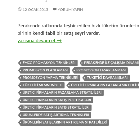
12 OCAK 2015
YORUM YAPIN
Perakende raflarında teşhir edilen hızlı tüketim ürünleri
birinin kendi tabii bir satış seyri vardır.
22-Üretici firmaların perakendecilere ve tüketicilere yön
yazısına devam et
→
FMCG PROMASYON TEKNIKLERI
PERAKENDE ILE ÇALIŞMA DINAMI
PROMOSYON PLANLAMASI
PROMOSYON TASARLANMASI
PROMOSYON YAPMA TEKNIKLERI
TÜKETICI DAVRANIŞLARI
TÜKETICI MEMNUNIYETI
ÜRETICI FIRMALARIN PAZARLAMA POLIT
ÜRETICI FIRMALARIN PAZARLAMA STRATEJILERI
ÜRETICI FIRMALARIN SATIŞ POLITIKALARI
ÜRETICI FIRMALARIN SATIŞ STRATEJILERI
ÜRÜNLERDE SATIŞ ARTIRMA TEKNIKLERI
ÜRÜNLERIN SATIŞLARININ ARTIRILMA STRATEJILERI