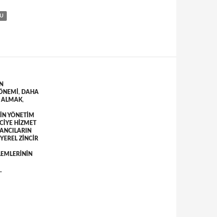
NU
IN
 ÖNEMI
,
DAHA
I ALMAK
,
IN YÖNETIM
CIYE HIZMET
ANCILARIN
YEREL ZINCIR
LEMLERININ
T