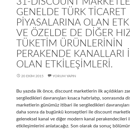
31-DISCOUNT MARKETLE
GENELDE TÜRK TICARET
PIYASALARINA OLAN ETKI
VE ÖZELDE DE DIĞER HIZ
TÜKETIM ÜRÜNLERININ
PERAKENDE KANALLARI I
OLAN ETKILEŞIMLERI.
20 EKIM 2015
YORUM YAPIN
Bu yazıda ilk önce, discount marketlerin ilk açıldıkları z
sergiledikleri davranışları kısaca hatırlatıp, sonrasında d
marketlerin günümüz itibari ile sergiledikleri davranışları
daha sonra da bugünkü konseptleri ile discount marketl
geleneksel kanal ve diğer modern kanal perakendecileri i
etkileşimlerini anlatacağız. Son olarak da sonuç bölümü