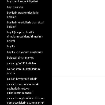
bayi perakendeci ilişkileri
bayi plasiyeri
bayilerin perakendecilerle
ilişkileri
bayilerin üreticilerle olan ticari
ilişkileri
bayiliği yapılan üretici
firmaların çeşitlendirilmesinin
önemi
bayilik
bayilik için yatırım araştırması
bölgesel zincir market
çalışan gönüllü katkıları
çalışan gönüllü katkılarının
önemi
çalışan kıymetinin takdiri
çalışanlarımızın içlerindeki
cevherlerin ortaya
çıkarılmasının önemi
çalışanların gönüllü katkılarını
cömertçe işlerine sunmalarının