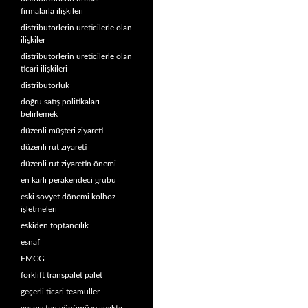
firmalarla ilişkileri
distribütörlerin üreticilerle olan
ilişkiler
distribütörlerin üreticilerle olan
ticari ilişkileri
distribütörlük
doğru satış politikaları
belirlemek
düzenli müşteri ziyareti
düzenli rut ziyareti
düzenli rut ziyaretin önemi
en karlı perakendeci grubu
eski sovyet dönemi kolhoz
işletmeleri
eskiden toptancılık
esnaf
FMCG
forklift transpalet palet
geçerli ticari teamüller