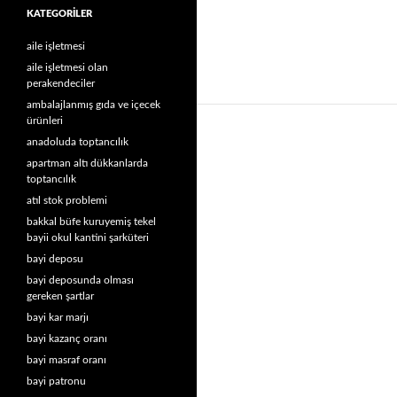
KATEGORILER
aile işletmesi
aile işletmesi olan
perakendeciler
ambalajlanmış gıda ve içecek
ürünleri
anadoluda toptancılık
apartman altı dükkanlarda
toptancılık
atıl stok problemi
bakkal büfe kuruyemiş tekel
bayii okul kantini şarküteri
bayi deposu
bayi deposunda olması
gereken şartlar
bayi kar marjı
bayi kazanç oranı
bayi masraf oranı
bayi patronu