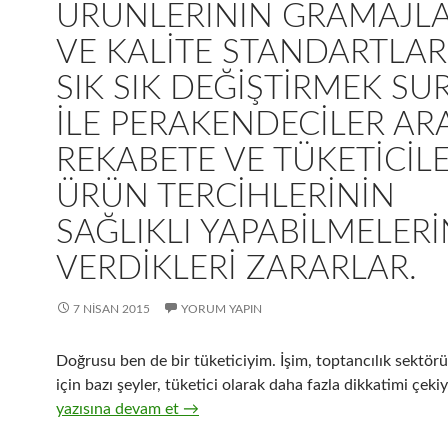
ÜRÜNLERININ GRAMAJLA
VE KALITE STANDARTLAR
SIK SIK DEĞIŞTIRMEK SU
ILE PERAKENDECILER AR
REKABETE VE TÜKETICIL
ÜRÜN TERCIHLERININ
SAĞLIKLI YAPABILMELER
VERDIKLERI ZARARLAR.
7 NISAN 2015
YORUM YAPIN
Doğrusu ben de bir tüketiciyim. İşim, toptancılık sektö
için bazı şeyler, tüketici olarak daha fazla dikkatimi çekiy
26-Hızlı tüketim ürünleri üreticilerinin, ürünlerinin gramaj
yazısına devam et
→