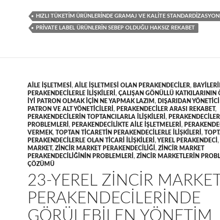
HIZLI TÜKETIM ÜRÜNLERINDE GRAMAJ VE KALITE STANDARDIZASYO
PRIVATE LABEL ÜRÜNLERIN SEBEP OLDUĞU HAKSIZ REKABET
AILE IŞLETMESI
,
AILE IŞLETMESI OLAN PERAKENDECILER
,
BAYILER
PERAKENDECILERLE ILIŞKILERI
,
ÇALIŞAN GÖNÜLLÜ KATKILARININ
IYI PATRON OLMAK IÇIN NE YAPMAK LAZIM
,
DIŞARIDAN YÖNETIC
PATRON VE ALT YÖNETICILERI
,
PERAKENDECILER ARASI REKABET
,
PERAKENDECILERIN TOPTANCILARLA ILIŞKILERI
,
PERAKENDECILER
PROBLEMLERI
,
PERAKENDECILIKTE AILE IŞLETMELERI
,
PERAKENDE
VERMEK
,
TOPTAN TICARETIN PERAKENDECILERLE ILIŞKILERI
,
TOPT
PERAKENDECILERLE OLAN TICARI ILIŞKILERI
,
YEREL PERAKENDECI
,
MARKET
,
ZINCIR MARKET PERAKENDECILIĞI
,
ZINCIR MARKET
PERAKENDECILIĞININ PROBLEMLERI
,
ZINCIR MARKETLERIN PROB
ÇÖZÜMÜ
23-YEREL ZINCIR MARKE
PERAKENDECILERINDE
GÖRÜLEBILEN YÖNETIM