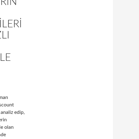
RIN
LERI
LI
LE
aman
iscount
 analiz edip,
erin
le olan
nde