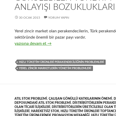
ANLAYIŞI BOZUKLUKLARI
30 OCAK 2015
YORUM YAPIN
Yerel zincir market olan perakendecilerin, Türk perakende
sektöründe önemli bir pazar payı vardır.
23-Yerel zincir market perakendecilerinde görülebilen yö
yazısına devam et
→
HIZLI TÜKETIM ÜRÜNLERI PERAKENDECILIĞININ PROBLEMLERI
YEREL ZINCIR MARKETLERIN YÖNETIM PROBLEMLERI
ATIL STOK PROBLEMI
,
ÇALIŞAN GÖNÜLLÜ KATKILARININ ÖNEMI
,
D
DEPOSUNDAKI ATIL STOK PROBLEMI
,
DISTRIBÜTÖRLERIN PERAKE
OLAN TICARI ILIŞKILERI
,
DISTRIBÜTÖRLERIN ÜRETICILERLE OLAN T
ILIŞKILERI
,
HAREKETSIZ STOK
,
HIZLI TÜKETIM ÜRÜNLERI TOPTANCI
TÜKETIM ÜRÜNLERINDE PROMASYON MEKANIĞI
,
HIZLI TÜKETIM