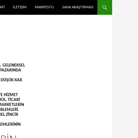
 ATLA
AFI
İLETIŞIM
MANIFESTO
SAHA ARAŞTIRMASI
G
,
GELENEKSEL
PAZARINDA
 DÜŞÜK KAR
E HIZMET
MÜL
,
TICARI
 MARKETLERIN
OBLEMLERI
,
EL ZINCIR
LEMLERININ