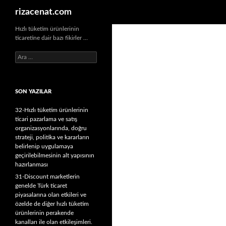
Ara
rizacenat.com
Hızlı tüketim ürünlerinin
ticaretine dair bazı fikirler …
A
r
a
m
SON YAZILAR
a
:
32-Hızlı tüketim ürünlerinin
ticari pazarlama ve satış
organizasyonlarında, doğru
strateji, politika ve kararların
belirlenip uygulamaya
geçirilebilmesinin alt yapısının
hazırlanması
31-Discount marketlerin
genelde Türk ticaret
piyasalarına olan etkileri ve
özelde de diğer hızlı tüketim
ürünlerinin perakende
kanalları ile olan etkileşimleri.