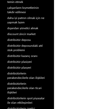
temin etmek
çalışanların kıymetlerinin
takdir edilmesi
daha iyi patron olmak için ne
yapmak lazım
dışarıdan yönetici almak
discount zincir market
distribütör deposu
distribütör deposundaki atıl
stok problemi
distribütör kazanç oranı
distribütör plasiyeri
distribütör plasyeri
distribütörlerin
perakendecilerle olan ilişkileri
distribütörlerin
perakendecilerle olan ticari
ilişkileri
distribütörlerin spot piyasalar
ile olan etkileşimleri
distribütörlerin üretici