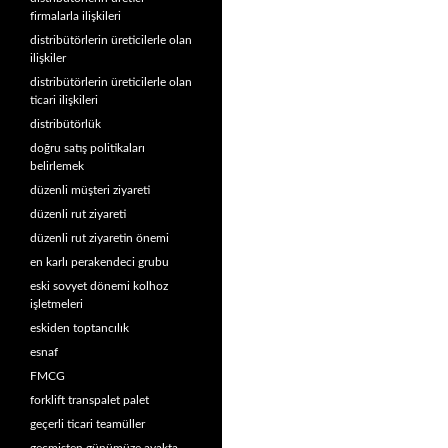
firmalarla ilişkileri
distribütörlerin üreticilerle olan
ilişkiler
distribütörlerin üreticilerle olan
ticari ilişkileri
distribütörlük
doğru satış politikaları
belirlemek
düzenli müşteri ziyareti
düzenli rut ziyareti
düzenli rut ziyaretin önemi
en karlı perakendeci grubu
eski sovyet dönemi kolhoz
işletmeleri
eskiden toptancılık
esnaf
FMCG
forklift transpalet palet
geçerli ticari teamüller