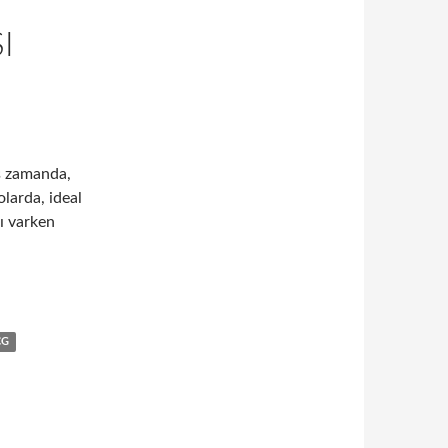
I
iş zamanda,
larda, ideal
ı varken
poda olması gereken özellikler
CG