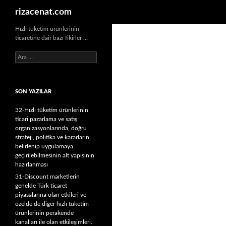
Ara
rizacenat.com
Hızlı tüketim ürünlerinin
ticaretine dair bazı fikirler …
A
r
a
m
SON YAZILAR
a
:
32-Hızlı tüketim ürünlerinin
ticari pazarlama ve satış
organizasyonlarında, doğru
strateji, politika ve kararların
belirlenip uygulamaya
geçirilebilmesinin alt yapısının
hazırlanması
31-Discount marketlerin
genelde Türk ticaret
piyasalarına olan etkileri ve
özelde de diğer hızlı tüketim
ürünlerinin perakende
kanalları ile olan etkileşimleri.