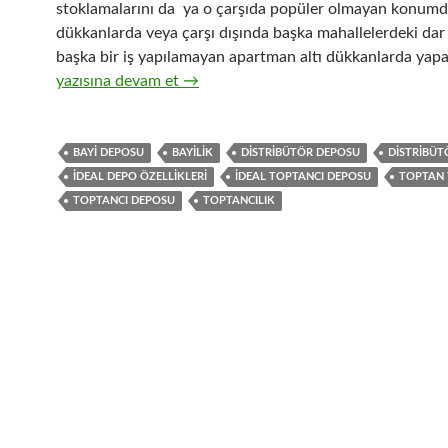
stoklamalarını da ya o çarşıda popüler olmayan konumd
dükkanlarda veya çarşı dışında başka mahallelerdeki dar
başka bir iş yapılamayan apartman altı dükkanlarda yapar
4-Hızlı tüketim ürünleri toptan ticaretinde depo yeri seçi
yazısına devam et
→
BAYI DEPOSU
BAYILIK
DISTRIBÜTÖR DEPOSU
DISTRIBÜ
IDEAL DEPO ÖZELLIKLERI
IDEAL TOPTANCI DEPOSU
TOPTAN 
TOPTANCI DEPOSU
TOPTANCILIK