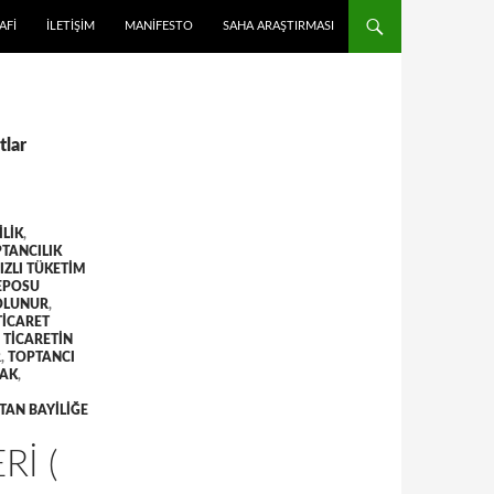
 ATLA
AFI
İLETIŞIM
MANIFESTO
SAHA ARAŞTIRMASI
tlar
ILIK
,
PTANCILIK
IZLI TÜKETIM
DEPOSU
 OLUNUR
,
TICARET
 TICARETIN
R
,
TOPTANCI
MAK
,
TAN BAYILIĞE
RI (