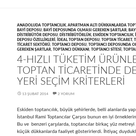
ANADOLUDA TOPTANCILIK
,
APARTMAN ALTI DÜKKANLARDA TOPT
BAYI DEPOSU
,
BAYI DEPOSUNDA OLMASI GEREKEN ŞARTLAR
,
BAY
DISTRIBÜTÖR DEPOSU
,
DISTRIBÜTÖRLÜK
,
ESKIDEN TOPTANCILIK
,
DEPOSU ÖZELLIKLERI
,
IDEAL TOPTAN DEPOSU
,
TOPTAN TICARET
,
TICARET SEKTÖRÜ
,
TOPTANCI DEPOSU
,
TOPTANCI DEPOSUNDA O
GEREKEN ŞARTLAR
,
TOPTANCI DÜKKANI
,
TOPTANCI SITESI
,
TOPTA
4-HIZLI TÜKETIM ÜRÜNLE
TOPTAN TICARETINDE D
YERI SEÇIM KRITERLERI
13 ŞUBAT 2014
2 YORUM
Eskiden toptancılık, büyük şehirlerde, belli alanlarda yapı
İstanbul Rami Toptancılar Çarşısı bunun en iyi örneklerin
Bu ve benzeri çarşılarda, toptancılar birkaç yüz metrey
küçük dükkanlarda faaliyet gösterirlerdi. İhtiyaç duydukl