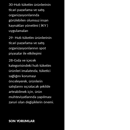
30-Hızlı tüketim ürünlerinin
ticari pazarlama ve satış
organizasyonlarında
görülebilen olumsuz insan
kaynakları yönetimi ( İKY )
uygulamaları
29- Hızlı tüketim ürünlerinin
ticari pazarlama ve satış
organizasyonlarının spot
piyasalar ile etkileşimi
28-Gıda ve içecek
kategorisindeki hızlı tüketim
ürünleri imalatında, tüketici
sağlığını korumayı
önceleyerek, ürünlerin
satışlarını sıçratacak şekilde
artırabilmek için, ürün
muhteviyatlarında yapılması
zaruri olan değişiklerin önemi.
SON YORUMLAR