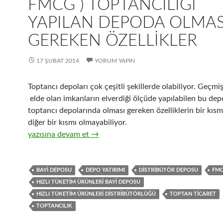
FMCG ) TOPTANCILIĞI
YAPILAN DEPODA OLMAS
GEREKEN ÖZELLIKLER
17 ŞUBAT 2014
YORUM YAPIN
Toptancı depoları çok çeşitli şekillerde olabiliyor. Geçm
elde olan imkanların elverdiği ölçüde yapılabilen bu depo
toptancı depolarında olması gereken özelliklerin bir kısm
diğer bir kısmı olmayabiliyor.
5-Hızlı tüketim ürünleri ( FMCG ) toptancılığı yapılan de
yazısına devam et
→
BAYI DEPOSU
DEPO YATIRIMI
DISTRIBÜTÖR DEPOSU
FM
HIZLI TÜKETIM ÜRÜNLERI BAYI DEPOSU
HIZLI TÜKETIM ÜRÜNLERI DISTRIBÜTÖRLÜĞÜ
TOPTAN TICARET
TOPTANCILIK