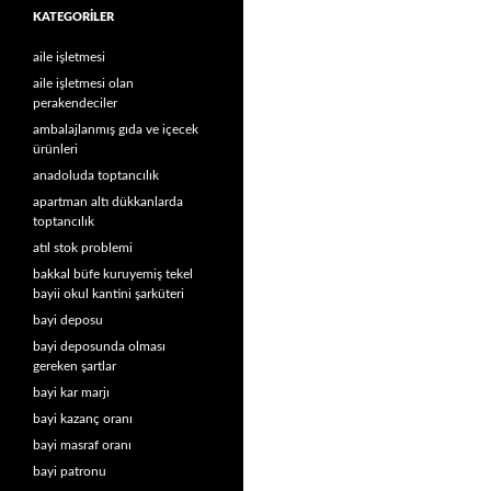
KATEGORILER
aile işletmesi
aile işletmesi olan
perakendeciler
ambalajlanmış gıda ve içecek
ürünleri
anadoluda toptancılık
apartman altı dükkanlarda
toptancılık
atıl stok problemi
bakkal büfe kuruyemiş tekel
bayii okul kantini şarküteri
bayi deposu
bayi deposunda olması
gereken şartlar
bayi kar marjı
bayi kazanç oranı
bayi masraf oranı
bayi patronu