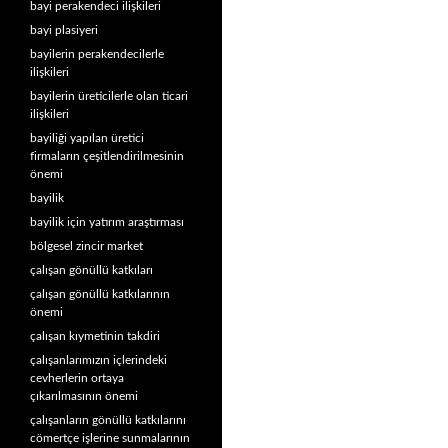
bayi perakendeci ilişkileri
bayi plasiyeri
bayilerin perakendecilerle
ilişkileri
bayilerin üreticilerle olan ticari
ilişkileri
bayiliği yapılan üretici
firmaların çeşitlendirilmesinin
önemi
bayilik
bayilik için yatırım araştırması
bölgesel zincir market
çalışan gönüllü katkıları
çalışan gönüllü katkılarının
önemi
çalışan kıymetinin takdiri
çalışanlarımızın içlerindeki
cevherlerin ortaya
çıkarılmasının önemi
çalışanların gönüllü katkılarını
cömertçe işlerine sunmalarının