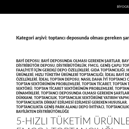
İÇERIĞE
BIYOGR
Kategori arşivi: toptancı deposunda olması gereken şar
BAYI DEPOSU
,
BAYI DEPOSUNDA OLMASI GEREKEN ŞARTLAR
,
BAY
DISTRIBÜTÖR DEPOSU
,
DISTRIBÜTÖRLÜK
,
FMCG
,
GENIŞ ÇAPLI TO
FAALIYETI IÇIN GEREKLI DEPO ÖZELLIKLERI
,
GIDA TOPTANCILIĞI
,
H
ÜRÜNLERI
,
HIZLI TÜKETIM ÜRÜNLERI TOPTANCILIĞI
,
IDEAL BAYI 
ÖZELLIKLERI
,
IDEAL TOPTAN DEPOSU
,
NASIL DAHA IYI TOPTANCI
TOPTAN SEKTÖRÜNÜN PROBLEMLERI
,
TOPTAN TICARET
,
TOPTAN 
SEKTÖRÜ
,
TOPTAN TICARET SEKTÖRÜNÜN PROBLEMLERI
,
TOPTAN
DINAMIKLERI
,
TOPTANCI DEPOSUNDA OLMASI GEREKEN ŞARTLA
DÜKKANI
,
TOPTANCILIK
,
TOPTANCILIK SEKTÖRÜNE YATIRIM YAP
TOPTANCILIKTA DIKKAT EDILMESI EDILMESI GEREKEN HUSUSLAR
,
TOPTANCILIKTA GENIŞ PARK ALANLI DEPO IHTIYACI
,
TOPTANCILIK
BAYILIKTEN DISTRIBÜTÖRLÜĞE
5-HIZLI TÜKETIM ÜRÜNLE