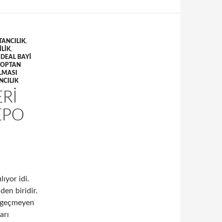
ANCILIK
,
ILIK
,
IDEAL BAYI
TOPTAN
LMASI
NCILIK
RI
EPO
lıyor idi.
den biridir.
i geçmeyen
arı