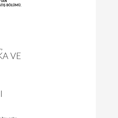
PTAN
SATIŞ BÖLÜMÜ
,
,
KA VE
I