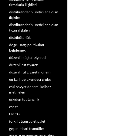
firmalarla ilişkileri
distribütörlerin üreticilerle olan
ilişkiler
distribütörlerin üreticilerle olan
ticari ilişkileri
distribütörlük
doğru satış politikaları
belirlemek
düzenli müşteri ziyareti
düzenli rut ziyareti
düzenli rut ziyaretin önemi
en karlı perakendeci grubu
eski sovyet dönemi kolhoz
işletmeleri
eskiden toptancılık
esnaf
FMCG
forklift transpalet palet
geçerli ticari teamüller