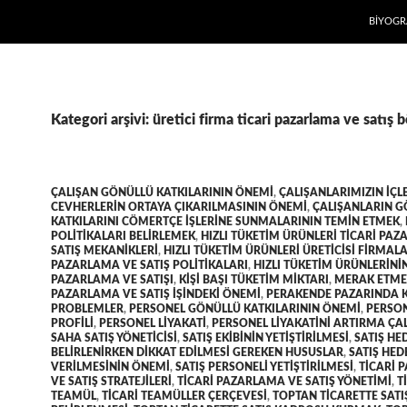
İÇERIĞE
BIYOGR
Kategori arşivi: üretici firma ticari pazarlama ve satış
ÇALIŞAN GÖNÜLLÜ KATKILARININ ÖNEMI
,
ÇALIŞANLARIMIZIN IÇL
CEVHERLERIN ORTAYA ÇIKARILMASININ ÖNEMI
,
ÇALIŞANLARIN 
KATKILARINI CÖMERTÇE IŞLERINE SUNMALARININ TEMIN ETMEK
,
POLITIKALARI BELIRLEMEK
,
HIZLI TÜKETIM ÜRÜNLERI TICARI PA
SATIŞ MEKANIKLERI
,
HIZLI TÜKETIM ÜRÜNLERI ÜRETICISI FIRMALA
PAZARLAMA VE SATIŞ POLITIKALARI
,
HIZLI TÜKETIM ÜRÜNLERININ
PAZARLAMA VE SATIŞI
,
KIŞI BAŞI TÜKETIM MIKTARI
,
MERAK ETME
PAZARLAMA VE SATIŞ IŞINDEKI ÖNEMI
,
PERAKENDE PAZARINDA K
PROBLEMLER
,
PERSONEL GÖNÜLLÜ KATKILARININ ÖNEMI
,
PERSON
PROFILI
,
PERSONEL LIYAKATI
,
PERSONEL LIYAKATINI ARTIRMA ÇA
SAHA SATIŞ YÖNETICISI
,
SATIŞ EKIBININ YETIŞTIRILMESI
,
SATIŞ HE
BELIRLENIRKEN DIKKAT EDILMESI GEREKEN HUSUSLAR
,
SATIŞ HED
VERILMESININ ÖNEMI
,
SATIŞ PERSONELI YETIŞTIRILMESI
,
TICARI 
VE SATIŞ STRATEJILERI
,
TICARI PAZARLAMA VE SATIŞ YÖNETIMI
,
T
TEAMÜL
,
TICARI TEAMÜLLER ÇERÇEVESI
,
TOPTAN TICARETTE SATI