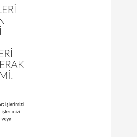
LERI
N
I
ERI
ERAK
MI.
r; işlerimizi
işlerimizi
r veya
erimizin ticari faaliyetlerinde karşılaştığı problemleri çözme ko