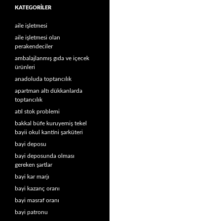
KATEGORILER
aile işletmesi
aile işletmesi olan
perakendeciler
ambalajlanmış gıda ve içecek
ürünleri
anadoluda toptancılık
apartman altı dükkanlarda
toptancılık
atıl stok problemi
bakkal büfe kuruyemiş tekel
bayii okul kantini şarküteri
bayi deposu
bayi deposunda olması
gereken şartlar
bayi kar marjı
bayi kazanç oranı
bayi masraf oranı
bayi patronu