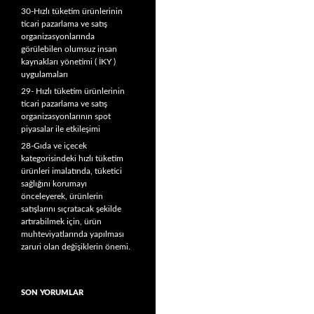
30-Hızlı tüketim ürünlerinin
ticari pazarlama ve satış
organizasyonlarında
görülebilen olumsuz insan
kaynakları yönetimi ( İKY )
uygulamaları
29- Hızlı tüketim ürünlerinin
ticari pazarlama ve satış
organizasyonlarının spot
piyasalar ile etkileşimi
28-Gıda ve içecek
kategorisindeki hızlı tüketim
ürünleri imalatında, tüketici
sağlığını korumayı
önceleyerek, ürünlerin
satışlarını sıçratacak şekilde
artırabilmek için, ürün
muhteviyatlarında yapılması
zaruri olan değişiklerin önemi.
SON YORUMLAR