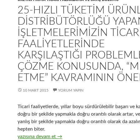
25-HIZLI TÜKETIM ÜRÜN
DISTRIBÜTÖRLÜĞÜ YAPA
IŞLETMELERIMIZIN TICAR
FAALIYETLERINDE
KARŞILAŞTIĞI PROBLEML
ÇÖZME KONUSUNDA, “M
ETME” KAVRAMININ ÖNE
10 MART 2015
YORUM YAPIN
Ticari faaliyetlerde, yıllar boyu sürdürülebilir başarı ve ka
doğru bir şekilde yapmakla doğru orantılı olarak artar, ve 
yanlış bir şekilde yapmakla doğru orantılı olarak da azalı
hepten biter.
25-Hızlı tüketim ürünleri distribütörlüğü yapan işletmel
yazısına devam et
→