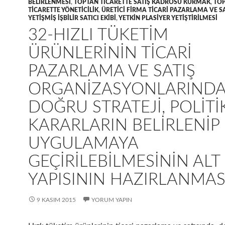
BELIRLENMESI
,
TOPTAN TICARETTE SATIŞ KADROSU KURMAK
,
TO
TICARETTE YÖNETICILIK
,
ÜRETICI FIRMA TICARI PAZARLAMA VE 
YETIŞMIŞ IŞBILIR SATICI EKIBI
,
YETKIN PLASIYER YETIŞTIRILMESI
32-HIZLI TÜKETIM
ÜRÜNLERININ TICARI
PAZARLAMA VE SATIŞ
ORGANIZASYONLARINDA
DOĞRU STRATEJI, POLITI
KARARLARIN BELIRLENIP
UYGULAMAYA
GEÇIRILEBILMESININ ALT
YAPISININ HAZIRLANMAS
9 KASIM 2015
YORUM YAPIN