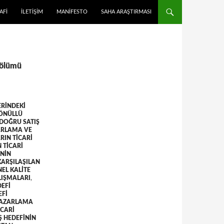
 ATLA
AFI
İLETIŞIM
MANIFESTO
SAHA ARAŞTIRMASI
 bölümü
ERINDEKI
GÖNÜLLÜ
DOĞRU SATIŞ
ZARLAMA VE
RIN TICARI
 TICARI
NIN
ARŞILAŞILAN
EL KALITE
LIŞMALARI
,
DEFI
EFI
PAZARLAMA
ICARI
Ş HEDEFININ