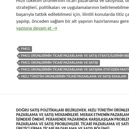
Hızlı tüketim ürünlerinin ticari pazarlama ve satışında, d
stratejileri, politikaları ve uygulamalarının belirlenebilme
başarıyla tatbik edilebilmesi için, ilintili konularda titiz ç
yapılıp, önceden sağlam bir alt yapının hazırlanması gerek
32-Hızlı tüketim ürünlerinin ticari pazarlama ve satış org
yazısına devam et
→
FMCG
FMCG ÜRÜNLERININ TICARI PAZARLAMA VE SATIŞ STRATEJILERININ BE
FMCG ÜRÜNLERININ TICARI PAZARLAMA VE SATIŞI
FMCG ÜRÜNLERININ TICARI PAZARLAMA VE SATIŞINA ETKI EDEN FAK
HIZLI TÜKETIM ÜRÜNLERININ TICARI PAZARLAMA VE SATIŞ ESASLARI
DOĞRU SATIŞ POLITIKALARI BELIRLEMEK
,
HIZLI TÜKETIM ÜRÜNLER
PAZARLAMA VE SATIŞ MEKANIKLERI
,
MERAK ETMENIN PAZARLAMA
IŞINDEKI ÖNEMI
,
PERAKENDE PAZARINDA KARŞILAŞILAN PROBLE
PAZARLAMA VE SATIŞ PROBLEMLERI
,
TICARI PAZARLAMA VE SATI
ÜRETICI FIRMA TICARI PAZARLAMA VE SATIŞ BÖLÜMÜ