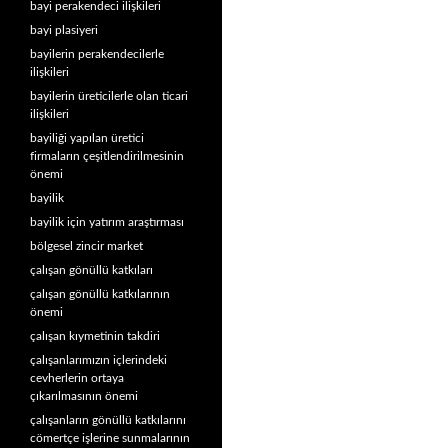
bayi perakendeci ilişkileri
bayi plasiyeri
bayilerin perakendecilerle
ilişkileri
bayilerin üreticilerle olan ticari
ilişkileri
bayiliği yapılan üretici
firmaların çeşitlendirilmesinin
önemi
bayilik
bayilik için yatırım araştırması
bölgesel zincir market
çalışan gönüllü katkıları
çalışan gönüllü katkılarının
önemi
çalışan kıymetinin takdiri
çalışanlarımızın içlerindeki
cevherlerin ortaya
çıkarılmasının önemi
çalışanların gönüllü katkılarını
cömertçe işlerine sunmalarının