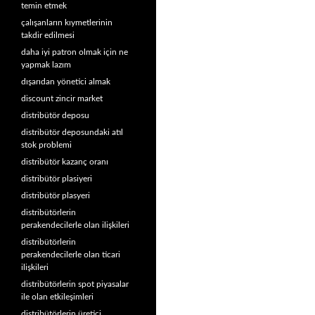
temin etmek
çalışanların kıymetlerinin
takdir edilmesi
daha iyi patron olmak için ne
yapmak lazım
dışarıdan yönetici almak
discount zincir market
distribütör deposu
distribütör deposundaki atıl
stok problemi
distribütör kazanç oranı
distribütör plasiyeri
distribütör plasyeri
distribütörlerin
perakendecilerle olan ilişkileri
distribütörlerin
perakendecilerle olan ticari
ilişkileri
distribütörlerin spot piyasalar
ile olan etkileşimleri
distribütörlerin üretici