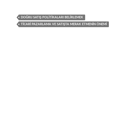
DOĞRU SATIŞ POLITIKALARI BELIRLEMEK
TICARI PAZARLAMA VE SATIŞTA MERAK ETMENIN ÖNEMI