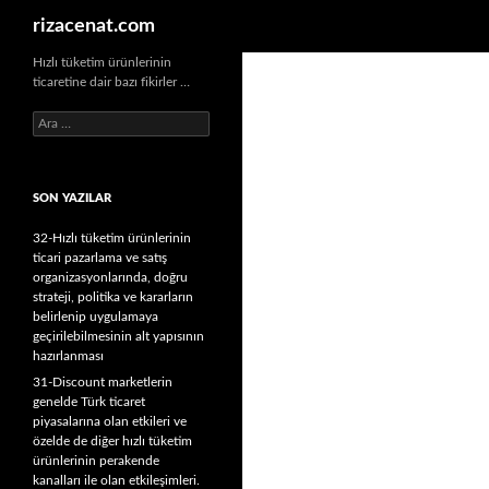
Ara
rizacenat.com
Hızlı tüketim ürünlerinin
ticaretine dair bazı fikirler …
A
r
a
m
SON YAZILAR
a
:
32-Hızlı tüketim ürünlerinin
ticari pazarlama ve satış
organizasyonlarında, doğru
strateji, politika ve kararların
belirlenip uygulamaya
geçirilebilmesinin alt yapısının
hazırlanması
31-Discount marketlerin
genelde Türk ticaret
piyasalarına olan etkileri ve
özelde de diğer hızlı tüketim
ürünlerinin perakende
kanalları ile olan etkileşimleri.