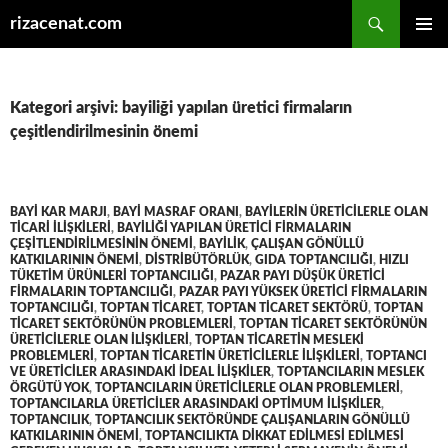
Ara
rizacenat.com
İÇERIĞE
BIRINCI
ATLA
MENÜ
Kategori arşivi: bayiliği yapılan üretici firmaların
çeşitlendirilmesinin önemi
BAYI KAR MARJI
,
BAYI MASRAF ORANI
,
BAYILERIN ÜRETICILERLE OLAN
TICARI ILIŞKILERI
,
BAYILIĞI YAPILAN ÜRETICI FIRMALARIN
ÇEŞITLENDIRILMESININ ÖNEMI
,
BAYILIK
,
ÇALIŞAN GÖNÜLLÜ
KATKILARININ ÖNEMI
,
DISTRIBÜTÖRLÜK
,
GIDA TOPTANCILIĞI
,
HIZLI
TÜKETIM ÜRÜNLERI TOPTANCILIĞI
,
PAZAR PAYI DÜŞÜK ÜRETICI
FIRMALARIN TOPTANCILIĞI
,
PAZAR PAYI YÜKSEK ÜRETICI FIRMALARIN
TOPTANCILIĞI
,
TOPTAN TICARET
,
TOPTAN TICARET SEKTÖRÜ
,
TOPTAN
TICARET SEKTÖRÜNÜN PROBLEMLERI
,
TOPTAN TICARET SEKTÖRÜNÜN
ÜRETICILERLE OLAN ILIŞKILERI
,
TOPTAN TICARETIN MESLEKI
PROBLEMLERI
,
TOPTAN TICARETIN ÜRETICILERLE ILIŞKILERI
,
TOPTANCI
VE ÜRETICILER ARASINDAKI IDEAL ILIŞKILER
,
TOPTANCILARIN MESLEK
ÖRGÜTÜ YOK
,
TOPTANCILARIN ÜRETICILERLE OLAN PROBLEMLERI
,
TOPTANCILARLA ÜRETICILER ARASINDAKI OPTIMUM ILIŞKILER
,
TOPTANCILIK
,
TOPTANCILIK SEKTÖRÜNDE ÇALIŞANLARIN GÖNÜLLÜ
KATKILARININ ÖNEMI
,
TOPTANCILIKTA DIKKAT EDILMESI EDILMESI