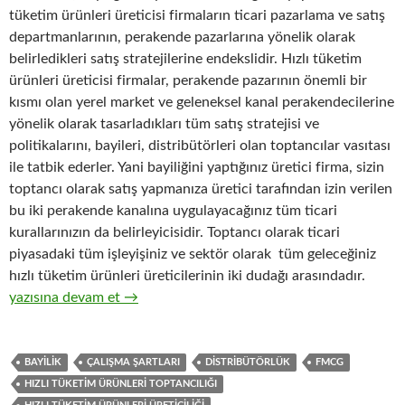
tüketim ürünleri üreticisi firmaların ticari pazarlama ve satış
departmanlarının, perakende pazarlarına yönelik olarak
belirledikleri satış stratejilerine endekslidir. Hızlı tüketim
ürünleri üreticisi firmalar, perakende pazarının önemli bir
kısmı olan yerel market ve geleneksel kanal perakendecilerine
yönelik olarak tasarladıkları tüm satış stratejisi ve
politikalarını, bayileri, distribütörleri olan toptancılar vasıtası
ile tatbik ederler. Yani bayiliğini yaptığınız üretici firma, sizin
toptancı olarak satış yapmanıza üretici tarafından izin verilen
bu iki perakende kanalına uygulayacağınız tüm ticari
kurallarınızın da belirleyicisidir. Toptancı olarak ticari
piyasadaki tüm işleyişiniz ve sektör olarak tüm geleceğiniz
hızlı tüketim ürünleri üreticilerinin iki dudağı arasındadır.
11-Hızlı tüketim ürünleri toptancıları gözüyle, hızlı tüketim ürünl
yazısına devam et
→
BAYILIK
ÇALIŞMA ŞARTLARI
DISTRIBÜTÖRLÜK
FMCG
HIZLI TÜKETIM ÜRÜNLERI TOPTANCILIĞI