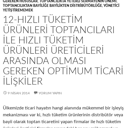
GEREKEN HUSUSLAR
,
TOPTANCILIKTA YETERLI SERMAYENIN ÖNEMI
,
TOPTANCILIKTAN BAYILIĞE BAYILIKTEN DISTRIBÜTÖRLÜĞE
,
YÖNETICI
YETIŞTIREMEMEK
12-HIZLI TÜKETIM
ÜRÜNLERI TOPTANCILARI
ILE HIZLI TÜKETIM
ÜRÜNLERI ÜRETICILERI
ARASINDA OLMASI
GEREKEN OPTIMUM TICARI
ILIŞKILER
9 NISAN 2014
YORUM YAPIN
Ülkemizde ticari hayatın hangi alanında mükemmel bir işleyiş
mekanizması var ki, hızlı tüketim ürünlerinin distribütör veya
bayii olarak toptan ticaretini yapan firmalar ile hızlı tüketim