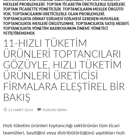
MESLEKI PROBLEMLERI
,
TOPTAN TICARETIN ÜRETICILERLE ILIŞKILERI
,
TOPTAN TICARETTE YÖNETICILIK
,
TOPTANCILARIN MESLEK ÖRGÜTÜ
YOK
,
TOPTANCILARIN ÜRETICILERLE OLAN PROBLEMLERI
,
TOPTANCILIKTA DIKKAT EDILMESI EDILMESI GEREKEN HUSUSLAR
,
TOPTANCILIKTA MESLEKI ÖRGÜTLENME
,
TOPTANCILIKTA SATIŞ HEDEFI
,
TOPTANCILIKTA YÖNETIM KADROSUNUN ÖNEMI
,
YÖNETICI
YETIŞTIREMEMEK
11-HIZLI TÜKETIM
ÜRÜNLERI TOPTANCILARI
GÖZÜYLE, HIZLI TÜKETIM
ÜRÜNLERI ÜRETICISI
FIRMALARA ELEŞTIREL BIR
BAKIŞ
21 MART 2014
YORUM YAPIN
Hızlı tüketim ürünleri toptancılığı sektörünün tüm ticari
teamülleri, bayiliğini veya distribütörlüğünü yaptıkları hızlı