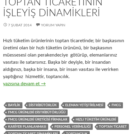
TOPTAN TICARETININ
IŞLEYIŞ DINAMIKLERI
7 ŞUBAT 2014
YORUM YAPIN
Hızlı tüketim ürünlerinin toptan ticaretinde; bir başkasının
üretimi olan bir hızlı tüketim ürününü, bir başkasının
müessesesi olan perakendeciye götürüp, elemanlarınız
vasıtası ile satarsınız. Başka bir deyişle, bir insandan
aldığınızı, başka bir insana, bir insan vasıtası ile verirken
yaptığınız hizmettir, toptancılık.
3-Hızlı tüketim ürünlerinin ( FMCG ) toptan ticaretinin işleyiş 
yazısına devam et
→
BAYILIK
DISTRIBÜTÖRLÜK
ELEMAN YETIŞTIRILMESI
FMCG
FMCG ÜRÜNLERI DISTRIBÜTÖRLÜĞÜ
FMCG ÜRÜNLERI ÜRETICISI FIRMALAR
HIZLI TÜKETIM ÜRÜNLERI
KARIYER PLANLANMASI
PERSONEL VERIMLILIĞI
TOPTAN TICARET
TOPTAN TICARET DINAMIKLERI
TOPTANCILIK