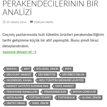
PERAKENDECILERININ BIR
ANALIZI
19 NISAN 2014
YORUM YAPIN
Geçmiş yazılarımızda hızlı tüketim ürünleri perakendeciliğinin
tarihi gelişimine küçük bir atıf yapmıştık. Bunu şimdi biraz
detaylandıralım.
13-Hızlı tüketim ürünlerinin toptan ticaretini yapan distribütö
yazısına devam et
→
BAKKAL
BAYI
BÖLGESEL ZINCIR
BÜFE
DISCOUNT MARKET
DISTRIBÜTÖR
DISTRIBÜTÖRLÜK
GELENEKSEL KANAL
HIZLI TÜKETIM ÜRÜNLERI LOJISTIĞI
MARKET AKTIVITE ELEMANI MAE
ORTA MARKET
PERAKENDE KANALLARI
PERAKENDECILER
REYON GÖREVLISI
SATIN ALMA
TOPTAN TICARET
TOPTANCILIK
ULUSAL ZINCIR
ÜRETICI FIRMA
YEREL ZINCIR