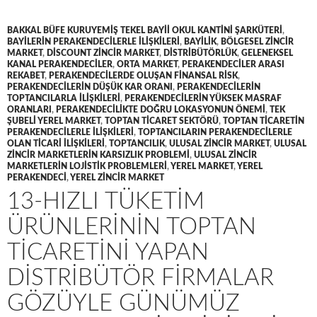
BAKKAL BÜFE KURUYEMIŞ TEKEL BAYII OKUL KANTINI ŞARKÜTERI
,
BAYILERIN PERAKENDECILERLE ILIŞKILERI
,
BAYILIK
,
BÖLGESEL ZINCIR
MARKET
,
DISCOUNT ZINCIR MARKET
,
DISTRIBÜTÖRLÜK
,
GELENEKSEL
KANAL PERAKENDECILER
,
ORTA MARKET
,
PERAKENDECILER ARASI
REKABET
,
PERAKENDECILERDE OLUŞAN FINANSAL RISK
,
PERAKENDECILERIN DÜŞÜK KAR ORANI
,
PERAKENDECILERIN
TOPTANCILARLA ILIŞKILERI
,
PERAKENDECILERIN YÜKSEK MASRAF
ORANLARI
,
PERAKENDECILIKTE DOĞRU LOKASYONUN ÖNEMI
,
TEK
ŞUBELI YEREL MARKET
,
TOPTAN TICARET SEKTÖRÜ
,
TOPTAN TICARETIN
PERAKENDECILERLE ILIŞKILERI
,
TOPTANCILARIN PERAKENDECILERLE
OLAN TICARI ILIŞKILERI
,
TOPTANCILIK
,
ULUSAL ZINCIR MARKET
,
ULUSAL
ZINCIR MARKETLERIN KARSIZLIK PROBLEMI
,
ULUSAL ZINCIR
MARKETLERIN LOJISTIK PROBLEMLERI
,
YEREL MARKET
,
YEREL
PERAKENDECI
,
YEREL ZINCIR MARKET
13-HIZLI TÜKETIM
ÜRÜNLERININ TOPTAN
TICARETINI YAPAN
DISTRIBÜTÖR FIRMALAR
GÖZÜYLE GÜNÜMÜZ