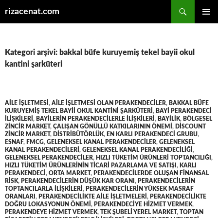
Ara
rizacenat.com
İÇERIĞE
BIRINCI
ATLA
MENÜ
Kategori arşivi: bakkal büfe kuruyemiş tekel bayii okul
kantini şarküteri
AILE IŞLETMESI
,
AILE IŞLETMESI OLAN PERAKENDECILER
,
BAKKAL BÜFE
KURUYEMIŞ TEKEL BAYII OKUL KANTINI ŞARKÜTERI
,
BAYI PERAKENDECI
ILIŞKILERI
,
BAYILERIN PERAKENDECILERLE ILIŞKILERI
,
BAYILIK
,
BÖLGESEL
ZINCIR MARKET
,
ÇALIŞAN GÖNÜLLÜ KATKILARININ ÖNEMI
,
DISCOUNT
ZINCIR MARKET
,
DISTRIBÜTÖRLÜK
,
EN KARLI PERAKENDECI GRUBU
,
ESNAF
,
FMCG
,
GELENEKSEL KANAL PERAKENDECILER
,
GELENEKSEL
KANAL PERAKENDECILERI
,
GELENEKSEL KANAL PERAKENDECILIĞI
,
GELENEKSEL PERAKENDECILER
,
HIZLI TÜKETIM ÜRÜNLERI TOPTANCILIĞI
,
HIZLI TÜKETIM ÜRÜNLERININ TICARI PAZARLAMA VE SATIŞI
,
KARLI
PERAKENDECI
,
ORTA MARKET
,
PERAKENDECILERDE OLUŞAN FINANSAL
RISK
,
PERAKENDECILERIN DÜŞÜK KAR ORANI
,
PERAKENDECILERIN
TOPTANCILARLA ILIŞKILERI
,
PERAKENDECILERIN YÜKSEK MASRAF
ORANLARI
,
PERAKENDECILIKTE AILE IŞLETMELERI
,
PERAKENDECILIKTE
DOĞRU LOKASYONUN ÖNEMI
,
PERAKENDECIYE HIZMET VERMEK
,
PERAKENDEYE HIZMET VERMEK
,
TEK ŞUBELI YEREL MARKET
,
TOPTAN