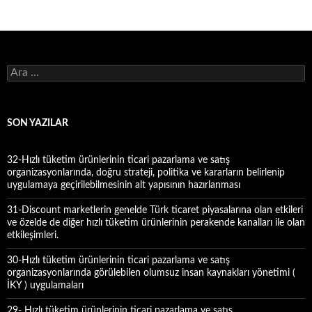
A
r
a
m
a
SON YAZILAR
:
32-Hızlı tüketim ürünlerinin ticari pazarlama ve satış
organizasyonlarında, doğru strateji, politika ve kararların belirlenip
uygulamaya geçirilebilmesinin alt yapısının hazırlanması
31-Discount marketlerin genelde Türk ticaret piyasalarına olan etkileri
ve özelde de diğer hızlı tüketim ürünlerinin perakende kanalları ile olan
etkileşimleri.
30-Hızlı tüketim ürünlerinin ticari pazarlama ve satış
organizasyonlarında görülebilen olumsuz insan kaynakları yönetimi (
İKY ) uygulamaları
29- Hızlı tüketim ürünlerinin ticari pazarlama ve satış