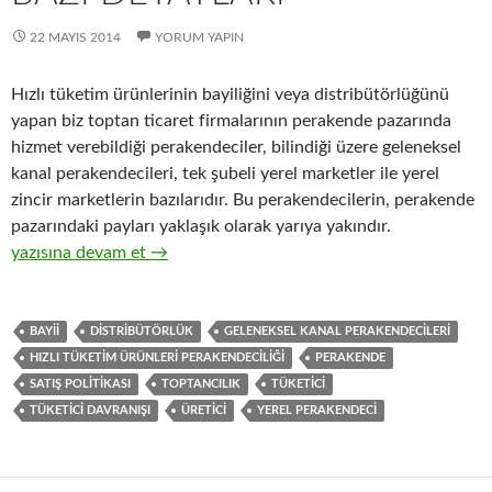
22 MAYIS 2014
YORUM YAPIN
Hızlı tüketim ürünlerinin bayiliğini veya distribütörlüğünü
yapan biz toptan ticaret firmalarının perakende pazarında
hizmet verebildiği perakendeciler, bilindiği üzere geleneksel
kanal perakendecileri, tek şubeli yerel marketler ile yerel
zincir marketlerin bazılarıdır. Bu perakendecilerin, perakende
pazarındaki payları yaklaşık olarak yarıya yakındır.
15-Üreticiler ve distribütörleri ile geleneksel kanal perakendec
yazısına devam et
→
BAYII
DISTRIBÜTÖRLÜK
GELENEKSEL KANAL PERAKENDECILERI
HIZLI TÜKETIM ÜRÜNLERI PERAKENDECILIĞI
PERAKENDE
SATIŞ POLITIKASI
TOPTANCILIK
TÜKETICI
TÜKETICI DAVRANIŞI
ÜRETICI
YEREL PERAKENDECI