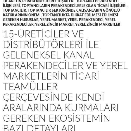
TICARETIN PERAKENDECILERLE ILIŞKILERI
,
TOPTANCI PERAKENDECI
ILIŞKILERI
,
TOPTANCILARIN PERAKENDECILERLE OLAN TICARI ILIŞKILERI
,
TOPTANCILIK
,
TOPTANCILIK SEKTÖRÜNDE ÇALIŞANLARIN GÖNÜLLÜ
KATKILARININ ÖNEMI
,
TOPTANCILIKTA DIKKAT EDILMESI EDILMESI
GEREKEN HUSUSLAR
,
YEREL MARKET
,
YEREL PERAKENDECI
,
YEREL
PERAKENDECILER
,
YEREL ZINCIR MARKET
,
YEREL ZINCIR MARKETLER
15-ÜRETICILER VE
DISTRIBÜTÖRLERI ILE
GELENEKSEL KANAL
PERAKENDECILER VE YEREL
MARKETLERIN TICARI
TEAMÜLLER
ÇERÇEVESINDE KENDI
ARALARINDA KURMALARI
GEREKEN EKOSISTEMIN
BAZI DETAYLARI