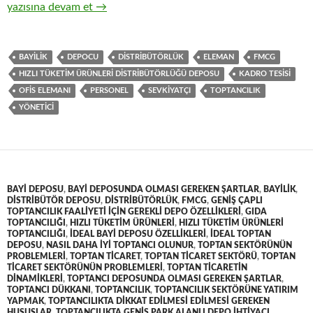
9-Hızlı tüketim ürünlerinin ( FMCG ) toptan ticaretinde yöneti
yazısına devam et
→
BAYILIK
DEPOCU
DISTRIBÜTÖRLÜK
ELEMAN
FMCG
HIZLI TÜKETIM ÜRÜNLERI DISTRIBÜTÖRLÜĞÜ DEPOSU
KADRO TESISI
OFIS ELEMANI
PERSONEL
SEVKIYATÇI
TOPTANCILIK
YÖNETICI
BAYI DEPOSU
,
BAYI DEPOSUNDA OLMASI GEREKEN ŞARTLAR
,
BAYILIK
,
DISTRIBÜTÖR DEPOSU
,
DISTRIBÜTÖRLÜK
,
FMCG
,
GENIŞ ÇAPLI
TOPTANCILIK FAALIYETI IÇIN GEREKLI DEPO ÖZELLIKLERI
,
GIDA
TOPTANCILIĞI
,
HIZLI TÜKETIM ÜRÜNLERI
,
HIZLI TÜKETIM ÜRÜNLERI
TOPTANCILIĞI
,
IDEAL BAYI DEPOSU ÖZELLIKLERI
,
IDEAL TOPTAN
DEPOSU
,
NASIL DAHA IYI TOPTANCI OLUNUR
,
TOPTAN SEKTÖRÜNÜN
PROBLEMLERI
,
TOPTAN TICARET
,
TOPTAN TICARET SEKTÖRÜ
,
TOPTAN
TICARET SEKTÖRÜNÜN PROBLEMLERI
,
TOPTAN TICARETIN
DINAMIKLERI
,
TOPTANCI DEPOSUNDA OLMASI GEREKEN ŞARTLAR
,
TOPTANCI DÜKKANI
,
TOPTANCILIK
,
TOPTANCILIK SEKTÖRÜNE YATIRIM
YAPMAK
,
TOPTANCILIKTA DIKKAT EDILMESI EDILMESI GEREKEN
HUSUSLAR
,
TOPTANCILIKTA GENIŞ PARK ALANLI DEPO IHTIYACI
,