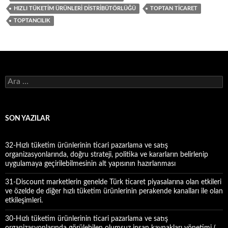
HIZLI TÜKETIM ÜRÜNLERI DISTRIBÜTÖRLÜĞÜ
TOPTAN TICARET
TOPTANCILIK
A
r
a
m
a
SON YAZILAR
:
32-Hızlı tüketim ürünlerinin ticari pazarlama ve satış
organizasyonlarında, doğru strateji, politika ve kararların belirlenip
uygulamaya geçirilebilmesinin alt yapısının hazırlanması
31-Discount marketlerin genelde Türk ticaret piyasalarına olan etkileri
ve özelde de diğer hızlı tüketim ürünlerinin perakende kanalları ile olan
etkileşimleri.
30-Hızlı tüketim ürünlerinin ticari pazarlama ve satış