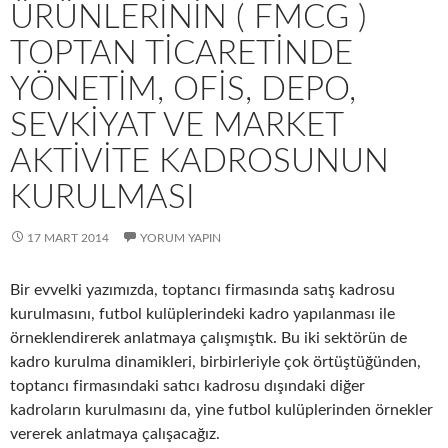
ÜRÜNLERININ ( FMCG )
TOPTAN TICARETINDE
YÖNETIM, OFIS, DEPO,
SEVKIYAT VE MARKET
AKTIVITE KADROSUNUN
KURULMASI
17 MART 2014
YORUM YAPIN
Bir evvelki yazımızda, toptancı firmasında satış kadrosu
kurulmasını, futbol kulüplerindeki kadro yapılanması ile
örneklendirerek anlatmaya çalışmıştık. Bu iki sektörün de
kadro kurulma dinamikleri, birbirleriyle çok örtüştüğünden,
toptancı firmasındaki satıcı kadrosu dışındaki diğer
kadroların kurulmasını da, yine futbol kulüplerinden örnekler
vererek anlatmaya çalışacağız.