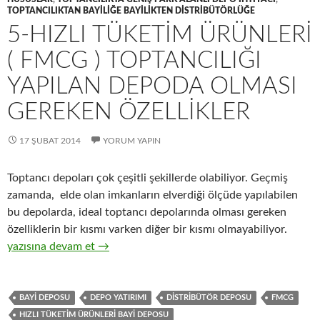
TOPTANCILIKTAN BAYILIĞE BAYILIKTEN DISTRIBÜTÖRLÜĞE
5-HIZLI TÜKETIM ÜRÜNLERI
( FMCG ) TOPTANCILIĞI
YAPILAN DEPODA OLMASI
GEREKEN ÖZELLIKLER
17 ŞUBAT 2014
YORUM YAPIN
Toptancı depoları çok çeşitli şekillerde olabiliyor. Geçmiş
zamanda, elde olan imkanların elverdiği ölçüde yapılabilen
bu depolarda, ideal toptancı depolarında olması gereken
özelliklerin bir kısmı varken diğer bir kısmı olmayabiliyor.
5-Hızlı tüketim ürünleri ( FMCG ) toptancılığı yapılan depoda o
yazısına devam et
→
BAYI DEPOSU
DEPO YATIRIMI
DISTRIBÜTÖR DEPOSU
FMCG
HIZLI TÜKETIM ÜRÜNLERI BAYI DEPOSU