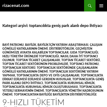
Ara
rizacenat.com
İÇERIĞE
BIRINCI
ATLA
MENÜ
Kategori arşivi: toptancılıkta geniş park alanlı depo ihtiyacı
BAYI PATRONU
,
BAYILIK
,
BAYILIK IÇIN YATIRIM ARAŞTIRMASI
,
ÇALIŞAN
GÖNÜLLÜ KATKILARININ ÖNEMI
,
DISTRIBÜTÖRLÜK
,
GEÇMIŞTEN
GÜNÜMÜZE AYAKTA KALABILEN TOPTANCILAR
,
GIDA TOPTANCILIĞI
,
HIZLI TÜKETIM ÜRÜNLERI TOPTANCILIĞI
,
NASIL DAHA IYI TOPTANCI
OLUNUR
,
TOPTAN TICARET ÇALIŞANLARI
,
TOPTAN TICARET SEKTÖRÜ
,
TOPTAN TICARET SEKTÖRÜNÜN PROBLEMLERI
,
TOPTANCI PATRONU
,
TOPTANCILIK SEKTORÜ
,
TOPTANCILIK SEKTÖRÜNDE ÇALIŞANLARIN
GÖNÜLLÜ KATKILARININ ÖNEMI
,
TOPTANCILIK SEKTÖRÜNE YATIRIM
YAPMAK
,
TOPTANCILIKTA DEPO VE OFIS ÇALIŞANLARI
,
TOPTANCILIKTA
DIKKAT EDILMESI EDILMESI GEREKEN HUSUSLAR
,
TOPTANCILIKTA GENIŞ
PARK ALANLI DEPO IHTIYACI
,
TOPTANCILIKTA KURUMSAL KIMLIK
,
TOPTANCILIKTA KURUMSAL KIMLIK OLUŞTURULMASI
,
TOPTANCILIKTA
YETERLI SERMAYENIN ÖNEMI
,
TOPTANCILIKTA YÖNETIM KADROSUNUN
ÖNEMI
,
TOPTANCILIKTAN BAYILIĞE BAYILIKTEN DISTRIBÜTÖRLÜĞE
9-HIZLI TÜKETIM