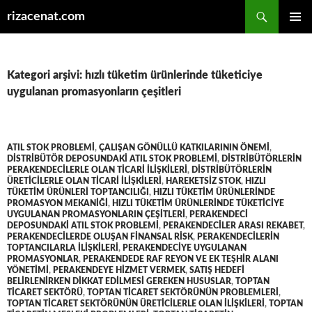
Ara
rizacenat.com
İÇERIĞE
BIRINCI
ATLA
MENÜ
Kategori arşivi: hızlı tüketim ürünlerinde tüketiciye
uygulanan promasyonların çeşitleri
ATIL STOK PROBLEMI
,
ÇALIŞAN GÖNÜLLÜ KATKILARININ ÖNEMI
,
DISTRIBÜTÖR DEPOSUNDAKI ATIL STOK PROBLEMI
,
DISTRIBÜTÖRLERIN
PERAKENDECILERLE OLAN TICARI ILIŞKILERI
,
DISTRIBÜTÖRLERIN
ÜRETICILERLE OLAN TICARI ILIŞKILERI
,
HAREKETSIZ STOK
,
HIZLI
TÜKETIM ÜRÜNLERI TOPTANCILIĞI
,
HIZLI TÜKETIM ÜRÜNLERINDE
PROMASYON MEKANIĞI
,
HIZLI TÜKETIM ÜRÜNLERINDE TÜKETICIYE
UYGULANAN PROMASYONLARIN ÇEŞITLERI
,
PERAKENDECI
DEPOSUNDAKI ATIL STOK PROBLEMI
,
PERAKENDECILER ARASI REKABET
,
PERAKENDECILERDE OLUŞAN FINANSAL RISK
,
PERAKENDECILERIN
TOPTANCILARLA ILIŞKILERI
,
PERAKENDECIYE UYGULANAN
PROMASYONLAR
,
PERAKENDEDE RAF REYON VE EK TEŞHIR ALANI
YÖNETIMI
,
PERAKENDEYE HIZMET VERMEK
,
SATIŞ HEDEFI
BELIRLENIRKEN DIKKAT EDILMESI GEREKEN HUSUSLAR
,
TOPTAN
TICARET SEKTÖRÜ
,
TOPTAN TICARET SEKTÖRÜNÜN PROBLEMLERI
,
TOPTAN TICARET SEKTÖRÜNÜN ÜRETICILERLE OLAN ILIŞKILERI
,
TOPTAN