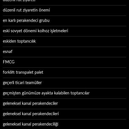
düzenli rut ziyareti
düzenli rut ziyaretin önemi
en karlı perakendeci grubu
eski sovyet dönemi kolhoz işletmeleri
eskiden toptancılık
esnaf
FMCG
forklift transpalet palet
geçerli ticari teamüller
geçmişten günümüze ayakta kalabilen toptancılar
geleneksel kanal perakendeciler
geleneksel kanal perakendecileri
geleneksel kanal perakendeciliği