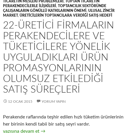
TICARETIN MESLEKI PROBLEMLERI
,
TOPTAN TICARETIN
PERAKENDECILERLE ILIŞKILERI
,
TOPTANCILIK SEKTÖRÜNDE
ÇALIŞANLARIN GÖNÜLLÜ KATKILARININ ÖNEMI
,
ULUSAL ZINCIR
MARKET
,
ÜRETICILERIN TOPTANCILARA VERDIĞI SATIŞ HEDEFI
22-ÜRETICI FIRMALARIN
PERAKENDECILERE VE
TÜKETICILERE YÖNELIK
UYGULADIKLARI ÜRÜN
PROMASYONLARININ
OLUMSUZ ETKILEDIĞI
SATIŞ SÜREÇLERI
12 OCAK 2015
YORUM YAPIN
Perakende raflarında teşhir edilen hızlı tüketim ürünlerinin
her birinin kendi tabii bir satış seyri vardır.
22-Üretici firmaların perakendecilere ve tüketicilere yönelik uy
yazısına devam et
→