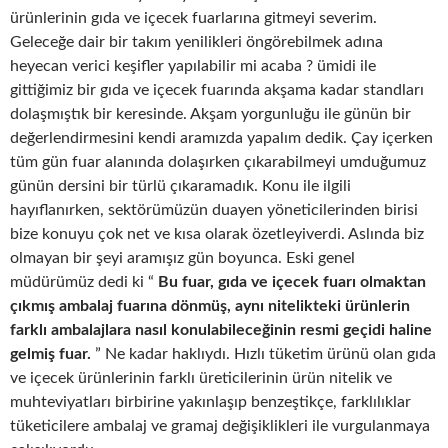
ürünlerinin gıda ve içecek fuarlarına gitmeyi severim.
Geleceğe dair bir takım yenilikleri öngörebilmek adına
heyecan verici keşifler yapılabilir mi acaba ? ümidi ile
gittiğimiz bir gıda ve içecek fuarında akşama kadar standları
dolaşmıştık bir keresinde. Akşam yorgunluğu ile günün bir
değerlendirmesini kendi aramızda yapalım dedik. Çay içerken
tüm gün fuar alanında dolaşırken çıkarabilmeyi umduğumuz
günün dersini bir türlü çıkaramadık. Konu ile ilgili
hayıflanırken, sektörümüzün duayen yöneticilerinden birisi
bize konuyu çok net ve kısa olarak özetleyiverdi. Aslında biz
olmayan bir şeyi aramışız gün boyunca. Eski genel
müdürümüz dedi ki “
Bu fuar, gıda ve içecek fuarı olmaktan
çıkmış ambalaj fuarına dönmüş, aynı nitelikteki ürünlerin
farklı ambalajlara nasıl konulabileceğinin resmi geçidi haline
gelmiş fuar.
” Ne kadar haklıydı. Hızlı tüketim ürünü olan gıda
ve içecek ürünlerinin farklı üreticilerinin ürün nitelik ve
muhteviyatları birbirine yakınlaşıp benzeştikçe, farklılıklar
tüketicilere ambalaj ve gramaj değişiklikleri ile vurgulanmaya