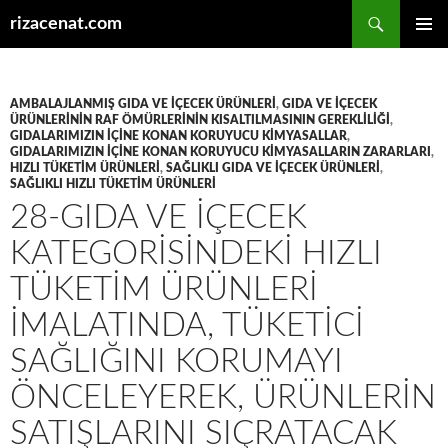
Ara
rizacenat.com
İÇERIĞE
BIRINCI
ATLA
MENÜ
AMBALAJLANMIŞ GIDA VE IÇECEK ÜRÜNLERI
,
GIDA VE IÇECEK
ÜRÜNLERININ RAF ÖMÜRLERININ KISALTILMASININ GEREKLILIĞI
,
GIDALARIMIZIN IÇINE KONAN KORUYUCU KIMYASALLAR
,
GIDALARIMIZIN IÇINE KONAN KORUYUCU KIMYASALLARIN ZARARLARI
,
HIZLI TÜKETIM ÜRÜNLERI
,
SAĞLIKLI GIDA VE IÇECEK ÜRÜNLERI
,
SAĞLIKLI HIZLI TÜKETIM ÜRÜNLERI
28-GIDA VE IÇECEK
KATEGORISINDEKI HIZLI
TÜKETIM ÜRÜNLERI
IMALATINDA, TÜKETICI
SAĞLIĞINI KORUMAYI
ÖNCELEYEREK, ÜRÜNLERIN
SATIŞLARINI SIÇRATACAK