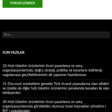
A
r
a
m
a
SON YAZILAR
:
32-Hızlı tüketim ürünlerinin ticari pazarlama ve satış
organizasyonlarında, doğru strateji, politika ve kararların belirlenip
uygulamaya geçirilebilmesinin alt yapısının hazırlanması
31-Discount marketlerin genelde Türk ticaret piyasalarına olan etkileri
ve özelde de diğer hızlı tüketim ürünlerinin perakende kanalları ile olan
etkileşimleri.
30-Hızlı tüketim ürünlerinin ticari pazarlama ve satış
organizasyonlarında görülebilen olumsuz insan kaynakları yönetimi (
İKY ) uygulamaları