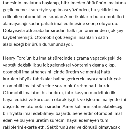
tanesinin imalatına başlanıp, bitirilmeden öbürünün imalatına
geçilememesi suretiyle yapılması yüzünden, bu şekilde imal
edilebilen otomobiller, sıradan Amerikalıların bu otomobilleri
alamayacağı kadar pahalı imal edilmesine sebep oluyordu.
Dolayısıyla atlı arabalar sıradan halk için öneminden çok şey
kaybetmemişti. Otomobil çok zengin insanların satın
alabileceği bir ürün durumundaydı.
Henry Ford’un bu imalat sürecinde sıçrama yapacak şekilde
yaptığı değişiklik şu idi; geleneksel yöntemin dışına çıkıp,
otomobil imalathanesini içinde üretim ve montaj hattı
kurulan büyük fabrikalar haline getirerek, aynı anda bir çok
otomobili imalat sürecine soran bir üretim hattı kurdu.
Otomobil imalatını hızlandırdı, fabrikasyon modelinin ilk
hayal edicisi ve kurucusu olarak işçilik ve işletme maliyetlerini
düşürdü ve otomobili sıradan Amerikalıların satın alabileceği
bir fiyatla imal edebilmeyi başardı. Senelerdir otomobil imal
eden ve bu yeni üretim sürecini hayal edemeyen tüm
rakiplerini ekarte etti. Sektörünü geriye dönüşü olmayacak