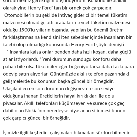
sürdürmemiz gerektiğini düşünüyorum. Bu konu ile alakalı
olarak yine Henry Ford’ tan bir örnek çok çarpıcıdır.
Otomobillerin bu şekilde ihtiyaç giderici bir temel tüketim
malzemesi olmadığı, atlı arabaların temel tüketim malzemesi
olduğu 1900’lü yılların başında, yapılan bu önemli üretim
farklılaştırmasına kendisini iten sebepler içinde insanların bir
talebi olup olmadığı konusunda Henry Ford şöyle demişti
” insanlara kalsa onlar benden daha hızlı koşan, daha güçlü
atlar istiyorlardı. ” Yeni durumun sunduğu konforu daha
pahalı bile olsa tüketiciler eğer beğeniyorlarsa daha fazla para
ödeyip satın alıyorlar. Günümüzde akıllı telefon pazarındaki
gelişmelerde bu konunun başka güncel bir örneğidir.
Ulaşılabilen en son durumun değişmez en son seviye
olduğuna inanan üreticilerin hayal kırıklıkları ile dolu
piyasalar. Akıllı telefonları küçümseyen ve sürece çok geç
dahil olan Nokia’nın neredeyse piyasadan silinmesi bunun
çok çarpıcı güncel bir örneğidir.
İşimizle ilgili keşfedici çalışmaları bıkmadan sürdürebilmenin