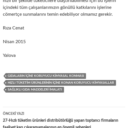
hızlı bir şekilde tüketicilere ulaştırılabilmesi için bu işlerin
içindeki tüm çalışanlarımızın gönüllü katkılarını işlerine
cömertçe sunmalarını temin edebiliyor olmamız gerekir.
Rıza Cenat
Nisan 2015
Yalova
GIDALARIN IÇINE KORUYUCU KIMYASAL KONMASI
HIZLI TÜKETIM ÜRÜNLERININ IÇINE KONAN KORUYUCU KIMYASALLAR
SAĞLIKLI GIDA MADDELERI IMALATI
ÖNCEKI YAZI
Yazı
27-Hızlı tüketim ürünleri distribütörlüğü yapan toptancı firmaların
faaliyet karı çıkaramamalarının en önemli sebepleri.