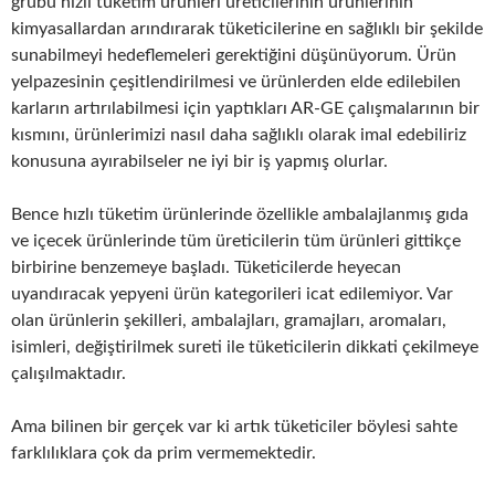
grubu hızlı tüketim ürünleri üreticilerinin ürünlerinin
kimyasallardan arındırarak tüketicilerine en sağlıklı bir şekilde
sunabilmeyi hedeflemeleri gerektiğini düşünüyorum. Ürün
yelpazesinin çeşitlendirilmesi ve ürünlerden elde edilebilen
karların artırılabilmesi için yaptıkları AR-GE çalışmalarının bir
kısmını, ürünlerimizi nasıl daha sağlıklı olarak imal edebiliriz
konusuna ayırabilseler ne iyi bir iş yapmış olurlar.
Bence hızlı tüketim ürünlerinde özellikle ambalajlanmış gıda
ve içecek ürünlerinde tüm üreticilerin tüm ürünleri gittikçe
birbirine benzemeye başladı. Tüketicilerde heyecan
uyandıracak yepyeni ürün kategorileri icat edilemiyor. Var
olan ürünlerin şekilleri, ambalajları, gramajları, aromaları,
isimleri, değiştirilmek sureti ile tüketicilerin dikkati çekilmeye
çalışılmaktadır.
Ama bilinen bir gerçek var ki artık tüketiciler böylesi sahte
farklılıklara çok da prim vermemektedir.