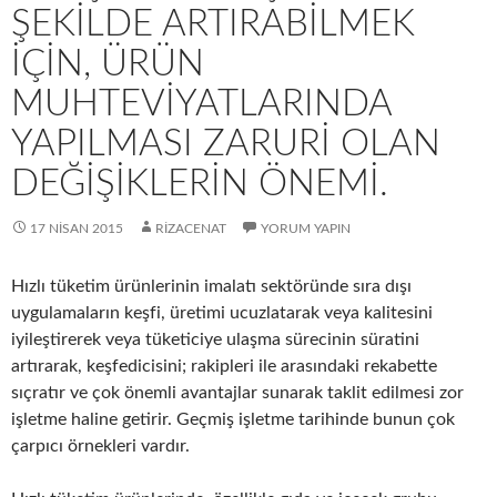
ŞEKILDE ARTIRABILMEK
IÇIN, ÜRÜN
MUHTEVIYATLARINDA
YAPILMASI ZARURI OLAN
DEĞIŞIKLERIN ÖNEMI.
17 NISAN 2015
RIZACENAT
YORUM YAPIN
Hızlı tüketim ürünlerinin imalatı sektöründe sıra dışı
uygulamaların keşfi, üretimi ucuzlatarak veya kalitesini
iyileştirerek veya tüketiciye ulaşma sürecinin süratini
artırarak, keşfedicisini; rakipleri ile arasındaki rekabette
sıçratır ve çok önemli avantajlar sunarak taklit edilmesi zor
işletme haline getirir. Geçmiş işletme tarihinde bunun çok
çarpıcı örnekleri vardır.