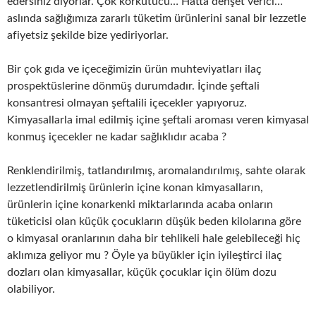
edersiniz diyorlar. Çok korkutucu… Hatta dehşet verici…
aslında sağlığımıza zararlı tüketim ürünlerini sanal bir lezzetle
afiyetsiz şekilde bize yediriyorlar.
Bir çok gıda ve içeceğimizin ürün muhteviyatları ilaç
prospektüslerine dönmüş durumdadır. İçinde şeftali
konsantresi olmayan şeftalili içecekler yapıyoruz.
Kimyasallarla imal edilmiş içine şeftali aroması veren kimyasal
konmuş içecekler ne kadar sağlıklıdır acaba ?
Renklendirilmiş, tatlandırılmış, aromalandırılmış, sahte olarak
lezzetlendirilmiş ürünlerin içine konan kimyasalların,
ürünlerin içine konarkenki miktarlarında acaba onların
tüketicisi olan küçük çocukların düşük beden kilolarına göre
o kimyasal oranlarının daha bir tehlikeli hale gelebileceği hiç
aklımıza geliyor mu ? Öyle ya büyükler için iyileştirci ilaç
dozları olan kimyasallar, küçük çocuklar için ölüm dozu
olabiliyor.