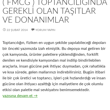
( FMCG ) TOPTANCILIĞINDA
GEREKLI OLAN TAŞITLAR
VE DONANIMLAR
22 ŞUBAT 2014
YORUM YAPIN
Toptancılığın, fiziken en uygun şekilde yapılabileceği depoları
bir önceki yazımızda izah etmiştik. Bu depoya mal getiren bir
çok kamyonda, ürünler paletlere yüklendiğinden, forklift
denilen ve kendisiyle kamyondan mal indilip bindirilebilen
araçlarla, insan gücüne pek ihtiyac duymadan, çok rahatlıkla
ve kısa sürede, gelen mallarınızı indirebilirsiniz. Bugün itibari
ile bir çok üretici ve toptancı, işleri çok hızlandırdığı ve insan
gücüne olan ihtiyacı azalttığı için maliyetlere de çok olumlu
etkisi olan paletle mal sevkiyatını benimsemektedir.
6-Hızlı tüketim ürünleri ( FMCG ) toptancılığında gerekli olan t
yazısına devam et
→