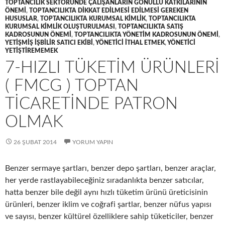
TOPTANCILIK SEKTÖRÜNDE ÇALIŞANLARIN GÖNÜLLÜ KATKILARININ
ÖNEMI
,
TOPTANCILIKTA DIKKAT EDILMESI EDILMESI GEREKEN
HUSUSLAR
,
TOPTANCILIKTA KURUMSAL KIMLIK
,
TOPTANCILIKTA
KURUMSAL KIMLIK OLUŞTURULMASI
,
TOPTANCILIKTA SATIŞ
KADROSUNUN ÖNEMI
,
TOPTANCILIKTA YÖNETIM KADROSUNUN ÖNEMI
,
YETIŞMIŞ IŞBILIR SATICI EKIBI
,
YÖNETICI ITHAL ETMEK
,
YÖNETICI
YETIŞTIREMEMEK
7-HIZLI TÜKETIM ÜRÜNLERI
( FMCG ) TOPTAN
TICARETINDE PATRON
OLMAK
26 ŞUBAT 2014
YORUM YAPIN
Benzer sermaye şartları, benzer depo şartları, benzer araçlar,
her yerde rastlayabileceğiniz sıradanlıkta benzer satıcılar,
hatta benzer bile değil aynı hızlı tüketim ürünü üreticisinin
ürünleri, benzer iklim ve coğrafi şartlar, benzer nüfus yapısı
ve sayısı, benzer kültürel özelliklere sahip tüketiciler, benzer