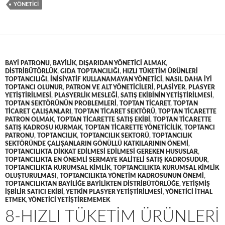
YÖNETICI
BAYI PATRONU
,
BAYILIK
,
DIŞARIDAN YÖNETICI ALMAK
,
DISTRIBÜTÖRLÜK
,
GIDA TOPTANCILIĞI
,
HIZLI TÜKETIM ÜRÜNLERI
TOPTANCILIĞI
,
INISIYATIF KULLANAMAYAN YÖNETICI
,
NASIL DAHA IYI
TOPTANCI OLUNUR
,
PATRON VE ALT YÖNETICILERI
,
PLASIYER
,
PLASYER
YETIŞTIRILMESI
,
PLASYERLIK MESLEĞI
,
SATIŞ EKIBININ YETIŞTIRILMESI
,
TOPTAN SEKTÖRÜNÜN PROBLEMLERI
,
TOPTAN TICARET
,
TOPTAN
TICARET ÇALIŞANLARI
,
TOPTAN TICARET SEKTÖRÜ
,
TOPTAN TICARETTE
PATRON OLMAK
,
TOPTAN TICARETTE SATIŞ EKIBI
,
TOPTAN TICARETTE
SATIŞ KADROSU KURMAK
,
TOPTAN TICARETTE YÖNETICILIK
,
TOPTANCI
PATRONU
,
TOPTANCILIK
,
TOPTANCILIK SEKTORÜ
,
TOPTANCILIK
SEKTÖRÜNDE ÇALIŞANLARIN GÖNÜLLÜ KATKILARININ ÖNEMI
,
TOPTANCILIKTA DIKKAT EDILMESI EDILMESI GEREKEN HUSUSLAR
,
TOPTANCILIKTA EN ÖNEMLI SERMAYE KALITELI SATIŞ KADROSUDUR
,
TOPTANCILIKTA KURUMSAL KIMLIK
,
TOPTANCILIKTA KURUMSAL KIMLIK
OLUŞTURULMASI
,
TOPTANCILIKTA YÖNETIM KADROSUNUN ÖNEMI
,
TOPTANCILIKTAN BAYILIĞE BAYILIKTEN DISTRIBÜTÖRLÜĞE
,
YETIŞMIŞ
IŞBILIR SATICI EKIBI
,
YETKIN PLASYER YETIŞTIRILMESI
,
YÖNETICI ITHAL
ETMEK
,
YÖNETICI YETIŞTIREMEMEK
8-HIZLI TÜKETIM ÜRÜNLERI