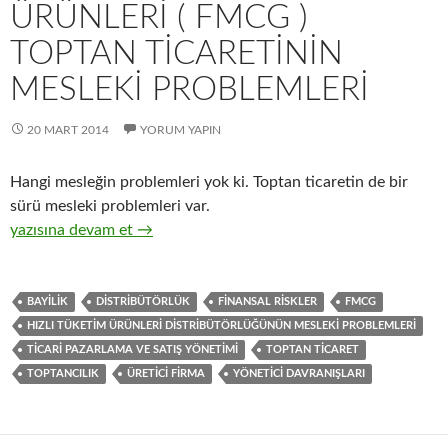
ÜRÜNLERI ( FMCG )
TOPTAN TICARETININ
MESLEKI PROBLEMLERI
20 MART 2014
YORUM YAPIN
Hangi mesleğin problemleri yok ki. Toptan ticaretin de bir
sürü mesleki problemleri var.
10-Hızlı tüketim ürünleri ( FMCG ) toptan ticaretinin mesleki p
yazısına devam et
→
BAYILIK
DISTRIBÜTÖRLÜK
FINANSAL RISKLER
FMCG
HIZLI TÜKETIM ÜRÜNLERI DISTRIBÜTÖRLÜĞÜNÜN MESLEKI PROBLEMLERI
TICARI PAZARLAMA VE SATIŞ YÖNETIMI
TOPTAN TICARET
TOPTANCILIK
ÜRETICI FIRMA
YÖNETICI DAVRANIŞLARI