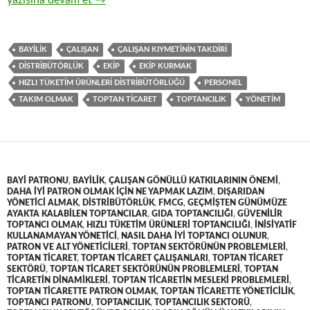
8-Hızlı tüketim ürünleri ( FMCG ) toptan ticaretinde satış kad
yazısına devam et
→
BAYILIK
ÇALIŞAN
ÇALIŞAN KIYMETININ TAKDIRI
DISTRIBÜTÖRLÜK
EKIP
EKIP KURMAK
HIZLI TÜKETIM ÜRÜNLERI DISTRIBÜTÖRLÜĞÜ
PERSONEL
TAKIM OLMAK
TOPTAN TICARET
TOPTANCILIK
YÖNETIM
BAYI PATRONU
,
BAYILIK
,
ÇALIŞAN GÖNÜLLÜ KATKILARININ ÖNEMI
,
DAHA IYI PATRON OLMAK IÇIN NE YAPMAK LAZIM
,
DIŞARIDAN
YÖNETICI ALMAK
,
DISTRIBÜTÖRLÜK
,
FMCG
,
GEÇMIŞTEN GÜNÜMÜZE
AYAKTA KALABILEN TOPTANCILAR
,
GIDA TOPTANCILIĞI
,
GÜVENILIR
TOPTANCI OLMAK
,
HIZLI TÜKETIM ÜRÜNLERI TOPTANCILIĞI
,
INISIYATIF
KULLANAMAYAN YÖNETICI
,
NASIL DAHA IYI TOPTANCI OLUNUR
,
PATRON VE ALT YÖNETICILERI
,
TOPTAN SEKTÖRÜNÜN PROBLEMLERI
,
TOPTAN TICARET
,
TOPTAN TICARET ÇALIŞANLARI
,
TOPTAN TICARET
SEKTÖRÜ
,
TOPTAN TICARET SEKTÖRÜNÜN PROBLEMLERI
,
TOPTAN
TICARETIN DINAMIKLERI
,
TOPTAN TICARETIN MESLEKI PROBLEMLERI
,
TOPTAN TICARETTE PATRON OLMAK
,
TOPTAN TICARETTE YÖNETICILIK
,
TOPTANCI PATRONU
,
TOPTANCILIK
,
TOPTANCILIK SEKTORÜ
,