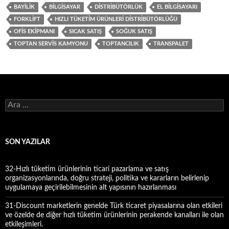
BAYILIK
BILGISAYAR
DISTRIBÜTÖRLÜK
EL BILGISAYARI
FORKLIFT
HIZLI TÜKETIM ÜRÜNLERI DISTRIBÜTÖRLÜĞÜ
OFIS EKIPMANI
SICAK SATIŞ
SOĞUK SATIŞ
TOPTAN SERVIS KAMYONU
TOPTANCILIK
TRANSPALET
A
r
a
m
a
SON YAZILAR
:
32-Hızlı tüketim ürünlerinin ticari pazarlama ve satış
organizasyonlarında, doğru strateji, politika ve kararların belirlenip
uygulamaya geçirilebilmesinin alt yapısının hazırlanması
31-Discount marketlerin genelde Türk ticaret piyasalarına olan etkileri
ve özelde de diğer hızlı tüketim ürünlerinin perakende kanalları ile olan
etkileşimleri.