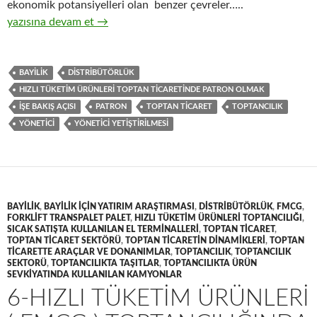
ekonomik potansiyelleri olan benzer çevreler…..
7-Hızlı tüketim ürünleri ( FMCG ) toptan ticaretinde patron ol
yazısına devam et
→
BAYILIK
DISTRIBÜTÖRLÜK
HIZLI TÜKETIM ÜRÜNLERI TOPTAN TICARETINDE PATRON OLMAK
IŞE BAKIŞ AÇISI
PATRON
TOPTAN TICARET
TOPTANCILIK
YÖNETICI
YÖNETICI YETIŞTIRILMESI
BAYILIK
,
BAYILIK IÇIN YATIRIM ARAŞTIRMASI
,
DISTRIBÜTÖRLÜK
,
FMCG
,
FORKLIFT TRANSPALET PALET
,
HIZLI TÜKETIM ÜRÜNLERI TOPTANCILIĞI
,
SICAK SATIŞTA KULLANILAN EL TERMINALLERI
,
TOPTAN TICARET
,
TOPTAN TICARET SEKTÖRÜ
,
TOPTAN TICARETIN DINAMIKLERI
,
TOPTAN
TICARETTE ARAÇLAR VE DONANIMLAR
,
TOPTANCILIK
,
TOPTANCILIK
SEKTORÜ
,
TOPTANCILIKTA TAŞITLAR
,
TOPTANCILIKTA ÜRÜN
SEVKIYATINDA KULLANILAN KAMYONLAR
6-HIZLI TÜKETIM ÜRÜNLERI