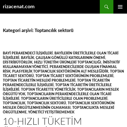
Ara
rizacenat.com
İÇERIĞE
BIRINCI
ATLA
MENÜ
Kategori arşivi: Toptancılık sektorü
BAYI PERAKENDECI ILIŞKILERI
,
BAYILERIN ÜRETICILERLE OLAN TICARI
ILIŞKILERI
,
BAYILIK
,
ÇALIŞAN GÖNÜLLÜ KATKILARININ ÖNEMI
,
DISTRIBÜTÖRLÜK
,
HIZLI TÜKETIM ÜRÜNLERI TOPTANCILIĞI
,
INISIYATIF
KULLANAMAYAN YÖNETICI
,
PERAKENDECILERDE OLUŞAN FINANSAL
RISK
,
PLASYERLIK TOPTANCILIK SEKTÖRÜNÜN ALT MESLEĞIDIR
,
TOPTAN
TICARET SEKTÖRÜ
,
TOPTAN TICARET SEKTÖRÜNÜN PROBLEMLERI
,
TOPTAN TICARETIN MESLEKI PROBLEMLERI
,
TOPTAN TICARETIN
PERAKENDECILERLE ILIŞKILERI
,
TOPTAN TICARETIN ÜRETICILERLE
ILIŞKILERI
,
TOPTAN TICARETTE YÖNETICILIK
,
TOPTANCILARIN MESLEK
ÖRGÜTÜ YOK
,
TOPTANCILARIN PERAKENDECILERLE OLAN TICARI
ILIŞKILERI
,
TOPTANCILARIN ÜRETICILERLE OLAN PROBLEMLERI
,
TOPTANCILIK
,
TOPTANCILIK SEKTORÜ
,
TOPTANCILIK SEKTÖRÜNÜN
MESLEK ÖRGÜTLENMESININ OLMAMASI
,
TOPTANCILIKTA MESLEKI
ÖRGÜTLENME
,
YÖNETICI YETIŞTIREMEMEK
10-HIZLI TÜKETIM