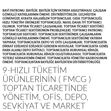
BAYI PATRONU
,
BAYILIK
,
BAYILIK IÇIN YATIRIM ARAŞTIRMASI
,
ÇALIŞAN
GÖNÜLLÜ KATKILARININ ÖNEMI
,
DISTRIBÜTÖRLÜK
,
GEÇMIŞTEN
GÜNÜMÜZE AYAKTA KALABILEN TOPTANCILAR
,
GIDA TOPTANCILIĞI
,
HIZLI TÜKETIM ÜRÜNLERI TOPTANCILIĞI
,
NASIL DAHA IYI TOPTANCI
OLUNUR
,
TOPTAN TICARET ÇALIŞANLARI
,
TOPTAN TICARET SEKTÖRÜ
,
TOPTAN TICARET SEKTÖRÜNÜN PROBLEMLERI
,
TOPTANCI PATRONU
,
TOPTANCILIK SEKTORÜ
,
TOPTANCILIK SEKTÖRÜNDE ÇALIŞANLARIN
GÖNÜLLÜ KATKILARININ ÖNEMI
,
TOPTANCILIK SEKTÖRÜNE YATIRIM
YAPMAK
,
TOPTANCILIKTA DEPO VE OFIS ÇALIŞANLARI
,
TOPTANCILIKTA
DIKKAT EDILMESI EDILMESI GEREKEN HUSUSLAR
,
TOPTANCILIKTA GENIŞ
PARK ALANLI DEPO IHTIYACI
,
TOPTANCILIKTA KURUMSAL KIMLIK
,
TOPTANCILIKTA KURUMSAL KIMLIK OLUŞTURULMASI
,
TOPTANCILIKTA
YETERLI SERMAYENIN ÖNEMI
,
TOPTANCILIKTA YÖNETIM KADROSUNUN
ÖNEMI
,
TOPTANCILIKTAN BAYILIĞE BAYILIKTEN DISTRIBÜTÖRLÜĞE
9-HIZLI TÜKETIM
ÜRÜNLERININ ( FMCG )
TOPTAN TICARETINDE
YÖNETIM, OFIS, DEPO,
SEVKIYAT VE MARKET