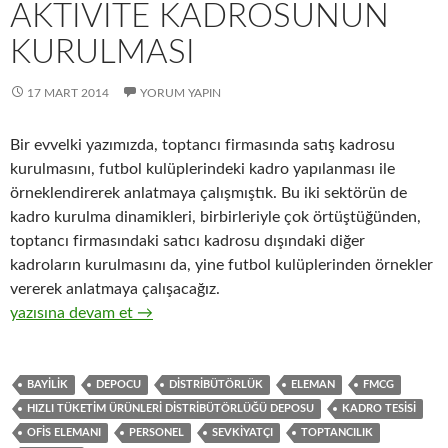
AKTIVITE KADROSUNUN
KURULMASI
17 MART 2014
YORUM YAPIN
Bir evvelki yazımızda, toptancı firmasında satış kadrosu
kurulmasını, futbol kulüplerindeki kadro yapılanması ile
örneklendirerek anlatmaya çalışmıştık. Bu iki sektörün de
kadro kurulma dinamikleri, birbirleriyle çok örtüştüğünden,
toptancı firmasındaki satıcı kadrosu dışındaki diğer
kadroların kurulmasını da, yine futbol kulüplerinden örnekler
vererek anlatmaya çalışacağız.
9-Hızlı tüketim ürünlerinin ( FMCG ) toptan ticaretinde yöneti
yazısına devam et
→
BAYILIK
DEPOCU
DISTRIBÜTÖRLÜK
ELEMAN
FMCG
HIZLI TÜKETIM ÜRÜNLERI DISTRIBÜTÖRLÜĞÜ DEPOSU
KADRO TESISI
OFIS ELEMANI
PERSONEL
SEVKIYATÇI
TOPTANCILIK