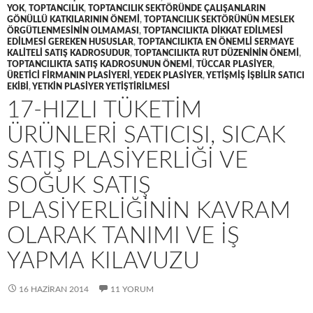
YOK
,
TOPTANCILIK
,
TOPTANCILIK SEKTÖRÜNDE ÇALIŞANLARIN
GÖNÜLLÜ KATKILARININ ÖNEMI
,
TOPTANCILIK SEKTÖRÜNÜN MESLEK
ÖRGÜTLENMESININ OLMAMASI
,
TOPTANCILIKTA DIKKAT EDILMESI
EDILMESI GEREKEN HUSUSLAR
,
TOPTANCILIKTA EN ÖNEMLI SERMAYE
KALITELI SATIŞ KADROSUDUR
,
TOPTANCILIKTA RUT DÜZENININ ÖNEMI
,
TOPTANCILIKTA SATIŞ KADROSUNUN ÖNEMI
,
TÜCCAR PLASIYER
,
ÜRETICI FIRMANIN PLASIYERI
,
YEDEK PLASIYER
,
YETIŞMIŞ IŞBILIR SATICI
EKIBI
,
YETKIN PLASIYER YETIŞTIRILMESI
17-HIZLI TÜKETIM
ÜRÜNLERI SATICISI, SICAK
SATIŞ PLASIYERLIĞI VE
SOĞUK SATIŞ
PLASIYERLIĞININ KAVRAM
OLARAK TANIMI VE IŞ
YAPMA KILAVUZU
16 HAZIRAN 2014
11 YORUM