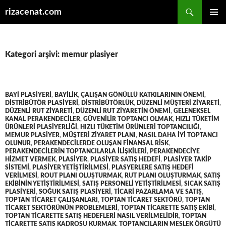
Ara
rizacenat.com
İÇERIĞE
BIRINCI
ATLA
MENÜ
Kategori arşivi: memur plasiyer
BAYI PLASIYERI
,
BAYILIK
,
ÇALIŞAN GÖNÜLLÜ KATKILARININ ÖNEMI
,
DISTRIBÜTÖR PLASIYERI
,
DISTRIBÜTÖRLÜK
,
DÜZENLI MÜŞTERI ZIYARETI
,
DÜZENLI RUT ZIYARETI
,
DÜZENLI RUT ZIYARETIN ÖNEMI
,
GELENEKSEL
KANAL PERAKENDECILER
,
GÜVENILIR TOPTANCI OLMAK
,
HIZLI TÜKETIM
ÜRÜNLERI PLASIYERLIĞI
,
HIZLI TÜKETIM ÜRÜNLERI TOPTANCILIĞI
,
MEMUR PLASIYER
,
MÜŞTERI ZIYARET PLANI
,
NASIL DAHA IYI TOPTANCI
OLUNUR
,
PERAKENDECILERDE OLUŞAN FINANSAL RISK
,
PERAKENDECILERIN TOPTANCILARLA ILIŞKILERI
,
PERAKENDECIYE
HIZMET VERMEK
,
PLASIYER
,
PLASIYER SATIŞ HEDEFI
,
PLASIYER TAKIP
SISTEMI
,
PLASIYER YETIŞTIRILMESI
,
PLASYERLERE SATIŞ HEDEFI
VERILMESI
,
ROUT PLANI OLUŞTURMAK
,
RUT PLANI OLUŞTURMAK
,
SATIŞ
EKIBININ YETIŞTIRILMESI
,
SATIŞ PERSONELI YETIŞTIRILMESI
,
SICAK SATIŞ
PLASIYERI
,
SOĞUK SATIŞ PLASIYERI
,
TICARI PAZARLAMA VE SATIŞ
,
TOPTAN TICARET ÇALIŞANLARI
,
TOPTAN TICARET SEKTÖRÜ
,
TOPTAN
TICARET SEKTÖRÜNÜN PROBLEMLERI
,
TOPTAN TICARETTE SATIŞ EKIBI
,
TOPTAN TICARETTE SATIŞ HEDEFLERI NASIL VERILMELIDIR
,
TOPTAN
TICARETTE SATIŞ KADROSU KURMAK
,
TOPTANCILARIN MESLEK ÖRGÜTÜ