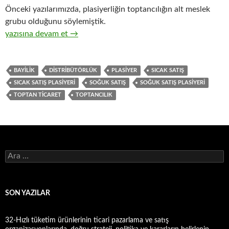
Önceki yazılarımızda, plasiyerliğin toptancılığın alt meslek
grubu olduğunu söylemiştik.
17-Hızlı tüketim ürünleri satıcısı, sıcak satış plasiyerliği ve so
yazısına devam et
→
BAYILIK
DISTRIBÜTÖRLÜK
PLASIYER
SICAK SATIŞ
SICAK SATIŞ PLASIYERI
SOĞUK SATIŞ
SOĞUK SATIŞ PLASIYERI
TOPTAN TICARET
TOPTANCILIK
A
r
a
m
a
SON YAZILAR
:
32-Hızlı tüketim ürünlerinin ticari pazarlama ve satış