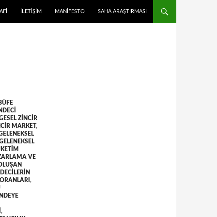
 ATLA
AFI
İLETIŞIM
MANIFESTO
SAHA ARAŞTIRMASI
BÜFE
NDECI
GESEL ZINCIR
NCIR MARKET
,
GELENEKSEL
GELENEKSEL
ÜKETIM
AZARLAMA VE
OLUŞAN
DECILERIN
 ORANLARI
,
U
NDEYE
I
,