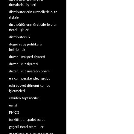
firmalarla ilişkileri
distribütörlerin üreticilerle olan
ilişkiler
distribütörlerin üreticilerle olan
ticari ilişkileri
distribütörlük
doğru satış politikaları
belirlemek
düzenli müşteri ziyareti
düzenli rut ziyareti
düzenli rut ziyaretin önemi
en karlı perakendeci grubu
eski sovyet dönemi kolhoz
işletmeleri
eskiden toptancılık
esnaf
FMCG
forklift transpalet palet
geçerli ticari teamüller