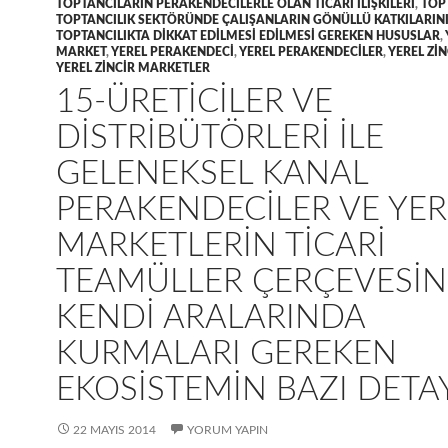
TOPTANCILARIN PERAKENDECILERLE OLAN TICARI ILIŞKILERI
,
TOP
TOPTANCILIK SEKTÖRÜNDE ÇALIŞANLARIN GÖNÜLLÜ KATKILARIN
TOPTANCILIKTA DIKKAT EDILMESI EDILMESI GEREKEN HUSUSLAR
,
MARKET
,
YEREL PERAKENDECI
,
YEREL PERAKENDECILER
,
YEREL ZI
YEREL ZINCIR MARKETLER
15-ÜRETICILER VE
DISTRIBÜTÖRLERI ILE
GELENEKSEL KANAL
PERAKENDECILER VE YER
MARKETLERIN TICARI
TEAMÜLLER ÇERÇEVESI
KENDI ARALARINDA
KURMALARI GEREKEN
EKOSISTEMIN BAZI DETA
22 MAYIS 2014
YORUM YAPIN