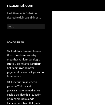
Ara
rizacenat.com
Hızlı tüketim ürünlerinin
ticaretine dair bazı fikirler …
A
r
a
m
SON YAZILAR
a
:
32-Hızlı tüketim ürünlerinin
ticari pazarlama ve satış
organizasyonlarında, doğru
strateji, politika ve kararların
belirlenip uygulamaya
geçirilebilmesinin alt yapısının
hazırlanması
31-Discount marketlerin
genelde Türk ticaret
piyasalarına olan etkileri ve
özelde de diğer hızlı tüketim
ürünlerinin perakende
kanalları ile olan etkileşimleri.