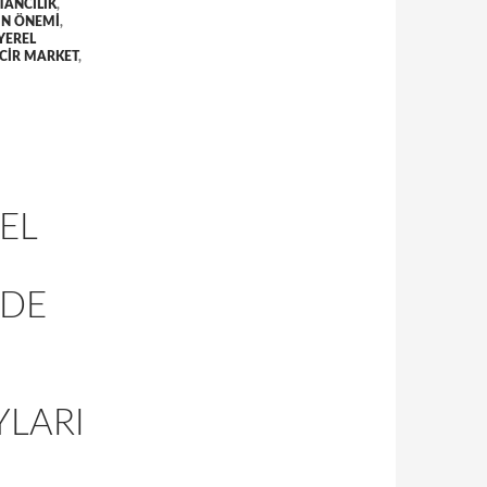
TANCILIK
,
IN ÖNEMI
,
YEREL
NCIR MARKET
,
EL
NDE
YLARI