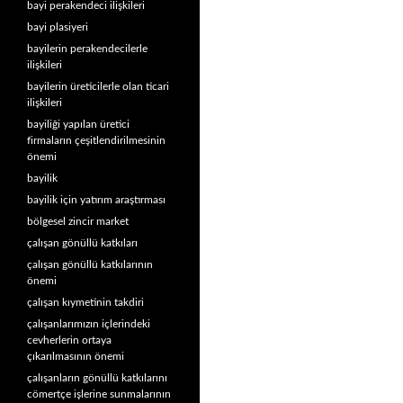
bayi perakendeci ilişkileri
bayi plasiyeri
bayilerin perakendecilerle
ilişkileri
bayilerin üreticilerle olan ticari
ilişkileri
bayiliği yapılan üretici
firmaların çeşitlendirilmesinin
önemi
bayilik
bayilik için yatırım araştırması
bölgesel zincir market
çalışan gönüllü katkıları
çalışan gönüllü katkılarının
önemi
çalışan kıymetinin takdiri
çalışanlarımızın içlerindeki
cevherlerin ortaya
çıkarılmasının önemi
çalışanların gönüllü katkılarını
cömertçe işlerine sunmalarının