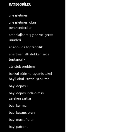
KATEGORILER
aile işletmesi
aile işletmesi olan
perakendeciler
ambalajlanmış gıda ve içecek
ürünleri
anadoluda toptancılık
apartman altı dükkanlarda
toptancılık
atıl stok problemi
bakkal büfe kuruyemiş tekel
bayii okul kantini şarküteri
bayi deposu
bayi deposunda olması
gereken şartlar
bayi kar marjı
bayi kazanç oranı
bayi masraf oranı
bayi patronu