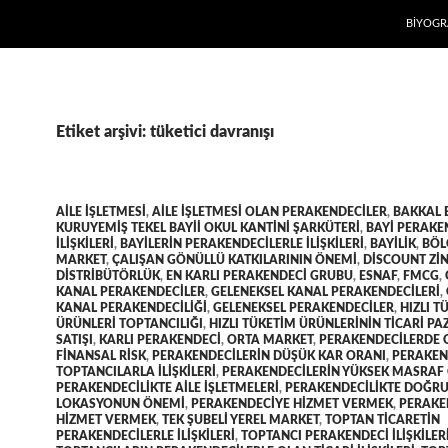
İÇERIĞE
BIYOGR
Etiket arşivi: tüketici davranışı
AILE IŞLETMESI
,
AILE IŞLETMESI OLAN PERAKENDECILER
,
BAKKAL 
KURUYEMIŞ TEKEL BAYII OKUL KANTINI ŞARKÜTERI
,
BAYI PERAKE
ILIŞKILERI
,
BAYILERIN PERAKENDECILERLE ILIŞKILERI
,
BAYILIK
,
BÖL
MARKET
,
ÇALIŞAN GÖNÜLLÜ KATKILARININ ÖNEMI
,
DISCOUNT ZI
DISTRIBÜTÖRLÜK
,
EN KARLI PERAKENDECI GRUBU
,
ESNAF
,
FMCG
,
KANAL PERAKENDECILER
,
GELENEKSEL KANAL PERAKENDECILERI
,
KANAL PERAKENDECILIĞI
,
GELENEKSEL PERAKENDECILER
,
HIZLI T
ÜRÜNLERI TOPTANCILIĞI
,
HIZLI TÜKETIM ÜRÜNLERININ TICARI P
SATIŞI
,
KARLI PERAKENDECI
,
ORTA MARKET
,
PERAKENDECILERDE 
FINANSAL RISK
,
PERAKENDECILERIN DÜŞÜK KAR ORANI
,
PERAKEN
TOPTANCILARLA ILIŞKILERI
,
PERAKENDECILERIN YÜKSEK MASRAF
PERAKENDECILIKTE AILE IŞLETMELERI
,
PERAKENDECILIKTE DOĞR
LOKASYONUN ÖNEMI
,
PERAKENDECIYE HIZMET VERMEK
,
PERAKE
HIZMET VERMEK
,
TEK ŞUBELI YEREL MARKET
,
TOPTAN TICARETIN
PERAKENDECILERLE ILIŞKILERI
,
TOPTANCI PERAKENDECI ILIŞKILER