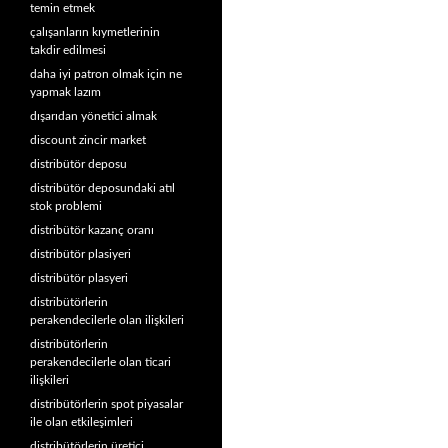
temin etmek
çalışanların kıymetlerinin
takdir edilmesi
daha iyi patron olmak için ne
yapmak lazım
dışarıdan yönetici almak
discount zincir market
distribütör deposu
distribütör deposundaki atıl
stok problemi
distribütör kazanç oranı
distribütör plasiyeri
distribütör plasyeri
distribütörlerin
perakendecilerle olan ilişkileri
distribütörlerin
perakendecilerle olan ticari
ilişkileri
distribütörlerin spot piyasalar
ile olan etkileşimleri
distribütörlerin üretici