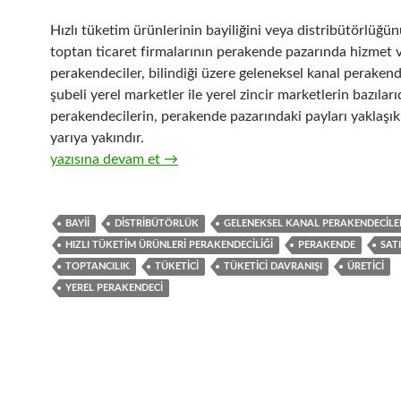
Hızlı tüketim ürünlerinin bayiliğini veya distribütörlüğü
toptan ticaret firmalarının perakende pazarında hizmet v
perakendeciler, bilindiği üzere geleneksel kanal perakende
şubeli yerel marketler ile yerel zincir marketlerin bazıları
perakendecilerin, perakende pazarındaki payları yaklaşık
yarıya yakındır.
15-Üreticiler ve distribütörleri ile geleneksel kanal per
yazısına devam et
→
BAYII
DISTRIBÜTÖRLÜK
GELENEKSEL KANAL PERAKENDECILE
HIZLI TÜKETIM ÜRÜNLERI PERAKENDECILIĞI
PERAKENDE
SATI
TOPTANCILIK
TÜKETICI
TÜKETICI DAVRANIŞI
ÜRETICI
YEREL PERAKENDECI