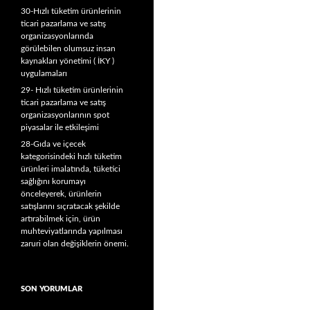
30-Hızlı tüketim ürünlerinin
ticari pazarlama ve satış
organizasyonlarında
görülebilen olumsuz insan
kaynakları yönetimi ( İKY )
uygulamaları
29- Hızlı tüketim ürünlerinin
ticari pazarlama ve satış
organizasyonlarının spot
piyasalar ile etkileşimi
28-Gıda ve içecek
kategorisindeki hızlı tüketim
ürünleri imalatında, tüketici
sağlığını korumayı
önceleyerek, ürünlerin
satışlarını sıçratacak şekilde
artırabilmek için, ürün
muhteviyatlarında yapılması
zaruri olan değişiklerin önemi.
SON YORUMLAR