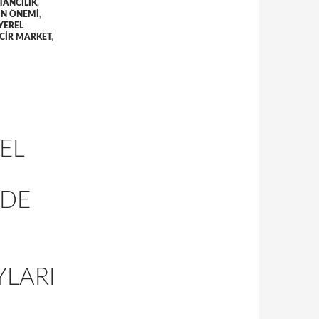
TANCILIK
,
IN ÖNEMI
,
YEREL
NCIR MARKET
,
EL
NDE
YLARI