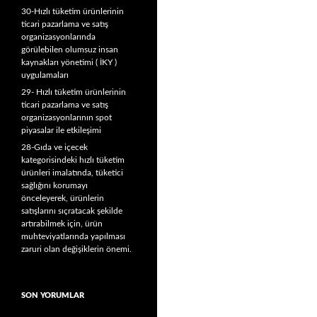
30-Hızlı tüketim ürünlerinin
ticari pazarlama ve satış
organizasyonlarında
görülebilen olumsuz insan
kaynakları yönetimi ( İKY )
uygulamaları
29- Hızlı tüketim ürünlerinin
ticari pazarlama ve satış
organizasyonlarının spot
piyasalar ile etkileşimi
28-Gıda ve içecek
kategorisindeki hızlı tüketim
ürünleri imalatında, tüketici
sağlığını korumayı
önceleyerek, ürünlerin
satışlarını sıçratacak şekilde
artırabilmek için, ürün
muhteviyatlarında yapılması
zaruri olan değişiklerin önemi.
SON YORUMLAR