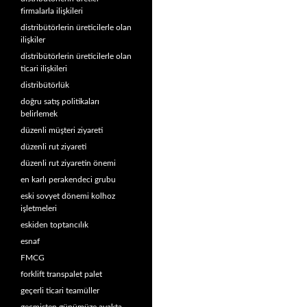
firmalarla ilişkileri
distribütörlerin üreticilerle olan
ilişkiler
distribütörlerin üreticilerle olan
ticari ilişkileri
distribütörlük
doğru satış politikaları
belirlemek
düzenli müşteri ziyareti
düzenli rut ziyareti
düzenli rut ziyaretin önemi
en karlı perakendeci grubu
eski sovyet dönemi kolhoz
işletmeleri
eskiden toptancılık
esnaf
FMCG
forklift transpalet palet
geçerli ticari teamüller