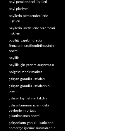
bayi perakendeci ilişkileri
bayi plasiyeri
bayilerin perakendecilerle
ilişkileri
bayilerin üreticilerle olan ticari
ilişkileri
bayiliği yapılan üretici
firmaların çeşitlendirilmesinin
önemi
bayilik
bayilik için yatırım araştırması
bölgesel zincir market
çalışan gönüllü katkıları
çalışan gönüllü katkılarının
önemi
çalışan kıymetinin takdiri
çalışanlarımızın içlerindeki
cevherlerin ortaya
çıkarılmasının önemi
çalışanların gönüllü katkılarını
cömertçe işlerine sunmalarının