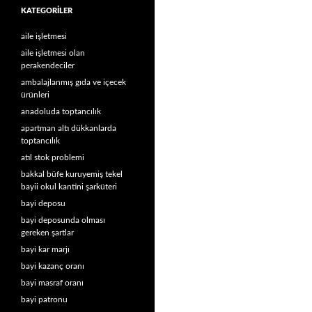
KATEGORILER
aile işletmesi
aile işletmesi olan
perakendeciler
ambalajlanmış gıda ve içecek
ürünleri
anadoluda toptancılık
apartman altı dükkanlarda
toptancılık
atıl stok problemi
bakkal büfe kuruyemiş tekel
bayii okul kantini şarküteri
bayi deposu
bayi deposunda olması
gereken şartlar
bayi kar marjı
bayi kazanç oranı
bayi masraf oranı
bayi patronu