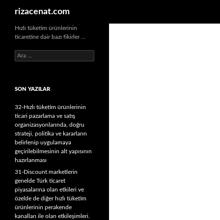
Ara
rizacenat.com
Hızlı tüketim ürünlerinin
ticaretine dair bazı fikirler …
A
r
a
m
SON YAZILAR
a
:
32-Hızlı tüketim ürünlerinin
ticari pazarlama ve satış
organizasyonlarında, doğru
strateji, politika ve kararların
belirlenip uygulamaya
geçirilebilmesinin alt yapısının
hazırlanması
31-Discount marketlerin
genelde Türk ticaret
piyasalarına olan etkileri ve
özelde de diğer hızlı tüketim
ürünlerinin perakende
kanalları ile olan etkileşimleri.