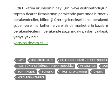
Hızlı tüketim ürünlerinin bayiliğini veya distribütörlüğü
toptan ticaret firmalarının perakende pazarında hizmet v
perakendeciler, bilindiği üzere geleneksel kanal perakende
şubeli yerel marketler ile yerel zincir marketlerin bazıları
perakendecilerin, perakende pazarındaki payları yaklaşık
yarıya yakındır.
15-Üreticiler ve distribütörleri ile geleneksel kanal per
yazısına devam et
→
BAYII
DISTRIBÜTÖRLÜK
GELENEKSEL KANAL PERAKENDECILE
HIZLI TÜKETIM ÜRÜNLERI PERAKENDECILIĞI
PERAKENDE
SATI
TOPTANCILIK
TÜKETICI
TÜKETICI DAVRANIŞI
ÜRETICI
YEREL PERAKENDECI