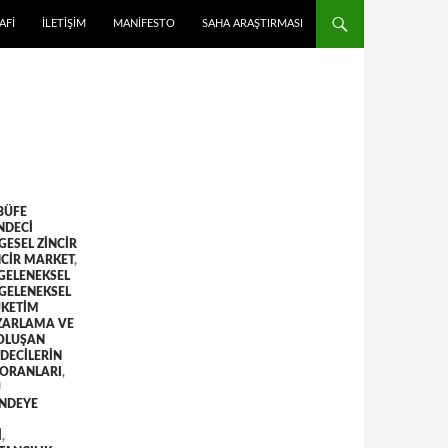
 ATLA
AFI
İLETIŞIM
MANIFESTO
SAHA ARAŞTIRMASI
BÜFE
NDECI
GESEL ZINCIR
NCIR MARKET
,
GELENEKSEL
GELENEKSEL
ÜKETIM
AZARLAMA VE
OLUŞAN
DECILERIN
 ORANLARI
,
U
NDEYE
I
,