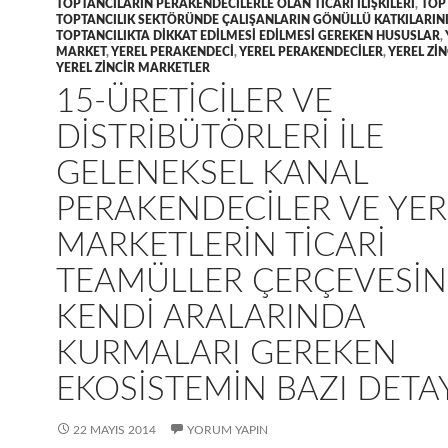
TOPTANCILARIN PERAKENDECILERLE OLAN TICARI ILIŞKILERI
,
TOP
TOPTANCILIK SEKTÖRÜNDE ÇALIŞANLARIN GÖNÜLLÜ KATKILARIN
TOPTANCILIKTA DIKKAT EDILMESI EDILMESI GEREKEN HUSUSLAR
,
MARKET
,
YEREL PERAKENDECI
,
YEREL PERAKENDECILER
,
YEREL ZI
YEREL ZINCIR MARKETLER
15-ÜRETICILER VE
DISTRIBÜTÖRLERI ILE
GELENEKSEL KANAL
PERAKENDECILER VE YER
MARKETLERIN TICARI
TEAMÜLLER ÇERÇEVESI
KENDI ARALARINDA
KURMALARI GEREKEN
EKOSISTEMIN BAZI DETA
22 MAYIS 2014
YORUM YAPIN