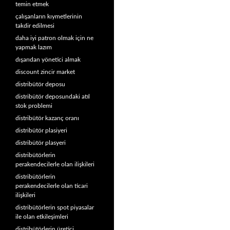
temin etmek
çalışanların kıymetlerinin
takdir edilmesi
daha iyi patron olmak için ne
yapmak lazım
dışarıdan yönetici almak
discount zincir market
distribütör deposu
distribütör deposundaki atıl
stok problemi
distribütör kazanç oranı
distribütör plasiyeri
distribütör plasyeri
distribütörlerin
perakendecilerle olan ilişkileri
distribütörlerin
perakendecilerle olan ticari
ilişkileri
distribütörlerin spot piyasalar
ile olan etkileşimleri
distribütörlerin üretici