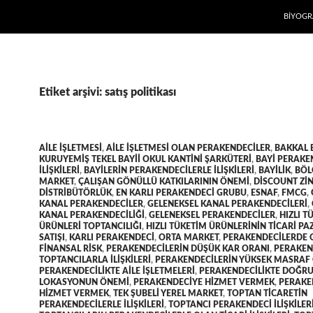
İÇERIĞE
BIYOGR
Etiket arşivi: satış politikası
AILE IŞLETMESI
,
AILE IŞLETMESI OLAN PERAKENDECILER
,
BAKKAL 
KURUYEMIŞ TEKEL BAYII OKUL KANTINI ŞARKÜTERI
,
BAYI PERAKE
ILIŞKILERI
,
BAYILERIN PERAKENDECILERLE ILIŞKILERI
,
BAYILIK
,
BÖL
MARKET
,
ÇALIŞAN GÖNÜLLÜ KATKILARININ ÖNEMI
,
DISCOUNT ZI
DISTRIBÜTÖRLÜK
,
EN KARLI PERAKENDECI GRUBU
,
ESNAF
,
FMCG
,
KANAL PERAKENDECILER
,
GELENEKSEL KANAL PERAKENDECILERI
,
KANAL PERAKENDECILIĞI
,
GELENEKSEL PERAKENDECILER
,
HIZLI T
ÜRÜNLERI TOPTANCILIĞI
,
HIZLI TÜKETIM ÜRÜNLERININ TICARI P
SATIŞI
,
KARLI PERAKENDECI
,
ORTA MARKET
,
PERAKENDECILERDE 
FINANSAL RISK
,
PERAKENDECILERIN DÜŞÜK KAR ORANI
,
PERAKEN
TOPTANCILARLA ILIŞKILERI
,
PERAKENDECILERIN YÜKSEK MASRAF
PERAKENDECILIKTE AILE IŞLETMELERI
,
PERAKENDECILIKTE DOĞR
LOKASYONUN ÖNEMI
,
PERAKENDECIYE HIZMET VERMEK
,
PERAKE
HIZMET VERMEK
,
TEK ŞUBELI YEREL MARKET
,
TOPTAN TICARETIN
PERAKENDECILERLE ILIŞKILERI
,
TOPTANCI PERAKENDECI ILIŞKILER