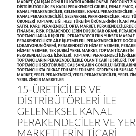
MARKET
,
ÇALIŞAN GÖNÜLLÜ KATKILARININ ÖNEMI
,
DISCOUNT ZI
DISTRIBÜTÖRLÜK
,
EN KARLI PERAKENDECI GRUBU
,
ESNAF
,
FMCG
,
KANAL PERAKENDECILER
,
GELENEKSEL KANAL PERAKENDECILERI
,
KANAL PERAKENDECILIĞI
,
GELENEKSEL PERAKENDECILER
,
HIZLI T
ÜRÜNLERI TOPTANCILIĞI
,
HIZLI TÜKETIM ÜRÜNLERININ TICARI P
SATIŞI
,
KARLI PERAKENDECI
,
ORTA MARKET
,
PERAKENDECILERDE 
FINANSAL RISK
,
PERAKENDECILERIN DÜŞÜK KAR ORANI
,
PERAKEN
TOPTANCILARLA ILIŞKILERI
,
PERAKENDECILERIN YÜKSEK MASRAF
PERAKENDECILIKTE AILE IŞLETMELERI
,
PERAKENDECILIKTE DOĞR
LOKASYONUN ÖNEMI
,
PERAKENDECIYE HIZMET VERMEK
,
PERAKE
HIZMET VERMEK
,
TEK ŞUBELI YEREL MARKET
,
TOPTAN TICARETIN
PERAKENDECILERLE ILIŞKILERI
,
TOPTANCI PERAKENDECI ILIŞKILER
TOPTANCILARIN PERAKENDECILERLE OLAN TICARI ILIŞKILERI
,
TOP
TOPTANCILIK SEKTÖRÜNDE ÇALIŞANLARIN GÖNÜLLÜ KATKILARIN
TOPTANCILIKTA DIKKAT EDILMESI EDILMESI GEREKEN HUSUSLAR
,
MARKET
,
YEREL PERAKENDECI
,
YEREL PERAKENDECILER
,
YEREL ZI
YEREL ZINCIR MARKETLER
15-ÜRETICILER VE
DISTRIBÜTÖRLERI ILE
GELENEKSEL KANAL
PERAKENDECILER VE YER
MARKETLERIN TICARI