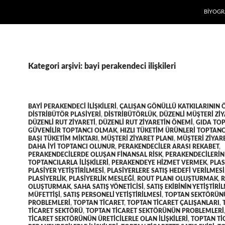
İÇERIĞE
BIYOGR
Kategori arşivi: bayi perakendeci ilişkileri
BAYI PERAKENDECI ILIŞKILERI
,
ÇALIŞAN GÖNÜLLÜ KATKILARININ 
DISTRIBÜTÖR PLASIYERI
,
DISTRIBÜTÖRLÜK
,
DÜZENLI MÜŞTERI ZIY
DÜZENLI RUT ZIYARETI
,
DÜZENLI RUT ZIYARETIN ÖNEMI
,
GIDA TOP
GÜVENILIR TOPTANCI OLMAK
,
HIZLI TÜKETIM ÜRÜNLERI TOPTANC
BAŞI TÜKETIM MIKTARI
,
MÜŞTERI ZIYARET PLANI
,
MÜŞTERI ZIYAR
DAHA IYI TOPTANCI OLUNUR
,
PERAKENDECILER ARASI REKABET
,
PERAKENDECILERDE OLUŞAN FINANSAL RISK
,
PERAKENDECILERIN
TOPTANCILARLA ILIŞKILERI
,
PERAKENDEYE HIZMET VERMEK
,
PLAS
PLASIYER YETIŞTIRILMESI
,
PLASIYERLERE SATIŞ HEDEFI VERILMESI
PLASIYERLIK
,
PLASIYERLIK MESLEĞI
,
ROUT PLANI OLUŞTURMAK
,
R
OLUŞTURMAK
,
SAHA SATIŞ YÖNETICISI
,
SATIŞ EKIBININ YETIŞTIRI
MÜFETTIŞI
,
SATIŞ PERSONELI YETIŞTIRILMESI
,
TOPTAN SEKTÖRÜN
PROBLEMLERI
,
TOPTAN TICARET
,
TOPTAN TICARET ÇALIŞANLARI
,
TICARET SEKTÖRÜ
,
TOPTAN TICARET SEKTÖRÜNÜN PROBLEMLERI
TICARET SEKTÖRÜNÜN ÜRETICILERLE OLAN ILIŞKILERI
,
TOPTAN TI