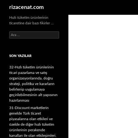
Ara
rizacenat.com
Hızlı tüketim ürünlerinin
ticaretine dair bazı fikirler …
A
r
a
m
SON YAZILAR
a
:
32-Hızlı tüketim ürünlerinin
ticari pazarlama ve satış
organizasyonlarında, doğru
strateji, politika ve kararların
belirlenip uygulamaya
geçirilebilmesinin alt yapısının
hazırlanması
31-Discount marketlerin
genelde Türk ticaret
piyasalarına olan etkileri ve
özelde de diğer hızlı tüketim
ürünlerinin perakende
kanalları ile olan etkileşimleri.