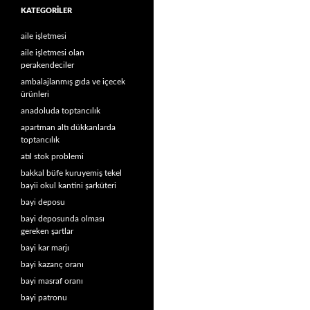
KATEGORILER
aile işletmesi
aile işletmesi olan
perakendeciler
ambalajlanmış gıda ve içecek
ürünleri
anadoluda toptancılık
apartman altı dükkanlarda
toptancılık
atıl stok problemi
bakkal büfe kuruyemiş tekel
bayii okul kantini şarküteri
bayi deposu
bayi deposunda olması
gereken şartlar
bayi kar marjı
bayi kazanç oranı
bayi masraf oranı
bayi patronu