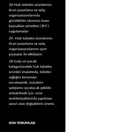
30-Hızlı tüketim ürünlerinin
ticari pazarlama ve satış
organizasyonlarında
görülebilen olumsuz insan
kaynakları yönetimi ( İKY )
uygulamaları
29- Hızlı tüketim ürünlerinin
ticari pazarlama ve satış
organizasyonlarının spot
piyasalar ile etkileşimi
28-Gıda ve içecek
kategorisindeki hızlı tüketim
ürünleri imalatında, tüketici
sağlığını korumayı
önceleyerek, ürünlerin
satışlarını sıçratacak şekilde
artırabilmek için, ürün
muhteviyatlarında yapılması
zaruri olan değişiklerin önemi.
SON YORUMLAR