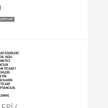
 ŞARTLARI
RI ILIŞKILERI
,
LÜK
,
HIZLI
NETICI
,
CILIK
AN TICARET
EMLERI
,
ETIN
CILARIN
TICARI
PTANCILIK
,
TLENME
,
ERI (