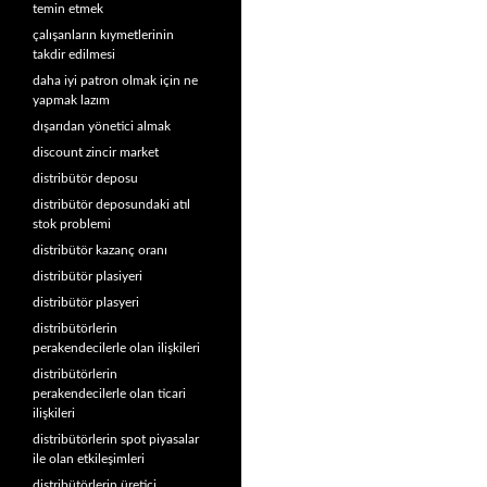
temin etmek
çalışanların kıymetlerinin
takdir edilmesi
daha iyi patron olmak için ne
yapmak lazım
dışarıdan yönetici almak
discount zincir market
distribütör deposu
distribütör deposundaki atıl
stok problemi
distribütör kazanç oranı
distribütör plasiyeri
distribütör plasyeri
distribütörlerin
perakendecilerle olan ilişkileri
distribütörlerin
perakendecilerle olan ticari
ilişkileri
distribütörlerin spot piyasalar
ile olan etkileşimleri
distribütörlerin üretici