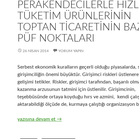
PERAKENDECILERLE HIZL
TÜKETIM ÜRÜNLERININ
TOPTAN TICARETININ BA
PÜF NOKTALARI
26 NISAN 2014
YORUM YAPIN
Serbest ekonomik kuralların geçerli olduğu piyasalarda, 
girişimciliğin önemi büyüktür. Girişimci riskleri üstlene
gelişimi tetikler. Riskler, girişimci tarafından, başarılı ol
kazanma arzusunun tatmini için üstlenilir. Girişimcinin,
teşebbüsünde ortaya koyduğu hırs ve azmini, kendi çalı
aktarabildiği ölçüde de, kurmaya çalıştığı organizasyon ba
14-Zincir Perakendecilerle hızlı tüketim ürünlerinin topt
yazısına devam et
→