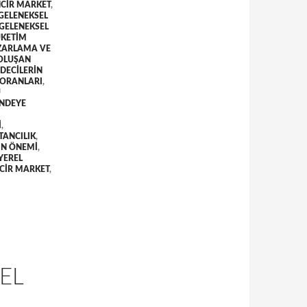
NCIR MARKET
,
GELENEKSEL
GELENEKSEL
ÜKETIM
AZARLAMA VE
OLUŞAN
DECILERIN
 ORANLARI
,
U
NDEYE
I
,
TANCILIK
,
IN ÖNEMI
,
YEREL
NCIR MARKET
,
EL