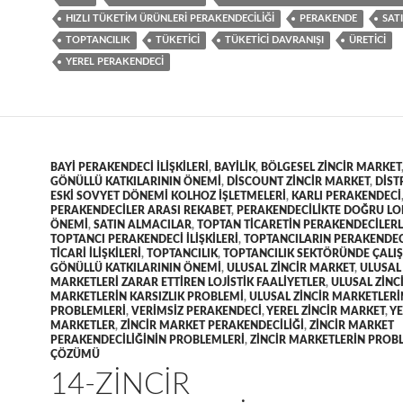
HIZLI TÜKETIM ÜRÜNLERI PERAKENDECILIĞI
PERAKENDE
SATI
TOPTANCILIK
TÜKETICI
TÜKETICI DAVRANIŞI
ÜRETICI
YEREL PERAKENDECI
BAYI PERAKENDECI ILIŞKILERI
,
BAYILIK
,
BÖLGESEL ZINCIR MARKET
GÖNÜLLÜ KATKILARININ ÖNEMI
,
DISCOUNT ZINCIR MARKET
,
DIST
ESKI SOVYET DÖNEMI KOLHOZ IŞLETMELERI
,
KARLI PERAKENDECI
PERAKENDECILER ARASI REKABET
,
PERAKENDECILIKTE DOĞRU L
ÖNEMI
,
SATIN ALMACILAR
,
TOPTAN TICARETIN PERAKENDECILERLE
TOPTANCI PERAKENDECI ILIŞKILERI
,
TOPTANCILARIN PERAKENDEC
TICARI ILIŞKILERI
,
TOPTANCILIK
,
TOPTANCILIK SEKTÖRÜNDE ÇALI
GÖNÜLLÜ KATKILARININ ÖNEMI
,
ULUSAL ZINCIR MARKET
,
ULUSAL 
MARKETLERI ZARAR ETTIREN LOJISTIK FAALIYETLER
,
ULUSAL ZINC
MARKETLERIN KARSIZLIK PROBLEMI
,
ULUSAL ZINCIR MARKETLERIN
PROBLEMLERI
,
VERIMSIZ PERAKENDECI
,
YEREL ZINCIR MARKET
,
YE
MARKETLER
,
ZINCIR MARKET PERAKENDECILIĞI
,
ZINCIR MARKET
PERAKENDECILIĞININ PROBLEMLERI
,
ZINCIR MARKETLERIN PROB
ÇÖZÜMÜ
14-ZINCIR