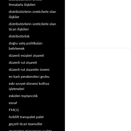
firmalarla ilişkileri
distribütörlerin üreticilerle olan
ilişkiler
distribütörlerin üreticilerle olan
ticari ilişkileri
distribütörlük
doğru satış politikaları
belirlemek
düzenli müşteri ziyareti
düzenli rut ziyareti
düzenli rut ziyaretin önemi
en karlı perakendeci grubu
eski sovyet dönemi kolhoz
işletmeleri
eskiden toptancılık
esnaf
FMCG
forklift transpalet palet
geçerli ticari teamüller