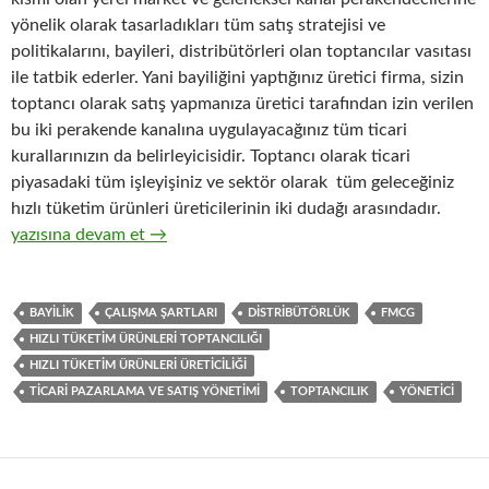
yönelik olarak tasarladıkları tüm satış stratejisi ve
politikalarını, bayileri, distribütörleri olan toptancılar vasıtası
ile tatbik ederler. Yani bayiliğini yaptığınız üretici firma, sizin
toptancı olarak satış yapmanıza üretici tarafından izin verilen
bu iki perakende kanalına uygulayacağınız tüm ticari
kurallarınızın da belirleyicisidir. Toptancı olarak ticari
piyasadaki tüm işleyişiniz ve sektör olarak tüm geleceğiniz
hızlı tüketim ürünleri üreticilerinin iki dudağı arasındadır.
11-Hızlı tüketim ürünleri toptancıları gözüyle, hızlı tüketim ürünl
yazısına devam et
→
BAYILIK
ÇALIŞMA ŞARTLARI
DISTRIBÜTÖRLÜK
FMCG
HIZLI TÜKETIM ÜRÜNLERI TOPTANCILIĞI
HIZLI TÜKETIM ÜRÜNLERI ÜRETICILIĞI
TICARI PAZARLAMA VE SATIŞ YÖNETIMI
TOPTANCILIK
YÖNETICI