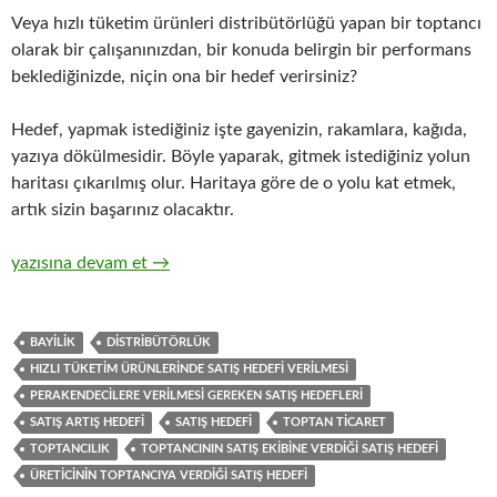
Veya hızlı tüketim ürünleri distribütörlüğü yapan bir toptancı
olarak bir çalışanınızdan, bir konuda belirgin bir performans
beklediğinizde, niçin ona bir hedef verirsiniz?
Hedef, yapmak istediğiniz işte gayenizin, rakamlara, kağıda,
yazıya dökülmesidir. Böyle yaparak, gitmek istediğiniz yolun
haritası çıkarılmış olur. Haritaya göre de o yolu kat etmek,
artık sizin başarınız olacaktır.
16-Hızlı tüketim ürünlerinin ticari pazarlama ve satış organizasy
yazısına devam et
→
BAYILIK
DISTRIBÜTÖRLÜK
HIZLI TÜKETIM ÜRÜNLERINDE SATIŞ HEDEFI VERILMESI
PERAKENDECILERE VERILMESI GEREKEN SATIŞ HEDEFLERI
SATIŞ ARTIŞ HEDEFI
SATIŞ HEDEFI
TOPTAN TICARET
TOPTANCILIK
TOPTANCININ SATIŞ EKIBINE VERDIĞI SATIŞ HEDEFI
ÜRETICININ TOPTANCIYA VERDIĞI SATIŞ HEDEFI