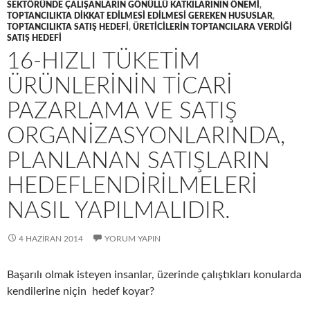
SEKTÖRÜNDE ÇALIŞANLARIN GÖNÜLLÜ KATKILARININ ÖNEMI
,
TOPTANCILIKTA DIKKAT EDILMESI EDILMESI GEREKEN HUSUSLAR
,
TOPTANCILIKTA SATIŞ HEDEFI
,
ÜRETICILERIN TOPTANCILARA VERDIĞI
SATIŞ HEDEFI
16-HIZLI TÜKETIM
ÜRÜNLERININ TICARI
PAZARLAMA VE SATIŞ
ORGANIZASYONLARINDA,
PLANLANAN SATIŞLARIN
HEDEFLENDIRILMELERI
NASIL YAPILMALIDIR.
4 HAZIRAN 2014
YORUM YAPIN
Başarılı olmak isteyen insanlar, üzerinde çalıştıkları konularda
kendilerine niçin hedef koyar?