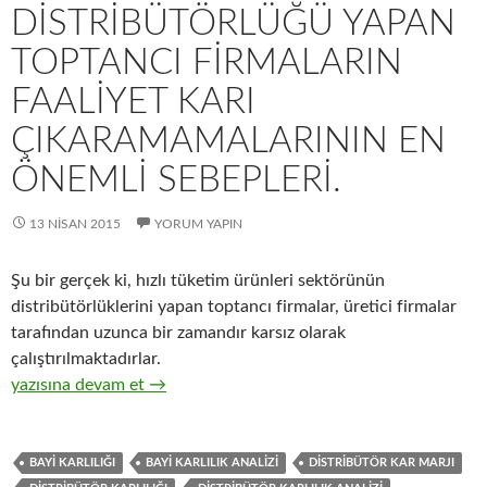
DISTRIBÜTÖRLÜĞÜ YAPAN
TOPTANCI FIRMALARIN
FAALIYET KARI
ÇIKARAMAMALARININ EN
ÖNEMLI SEBEPLERI.
13 NISAN 2015
YORUM YAPIN
Şu bir gerçek ki, hızlı tüketim ürünleri sektörünün
distribütörlüklerini yapan toptancı firmalar, üretici firmalar
tarafından uzunca bir zamandır karsız olarak
çalıştırılmaktadırlar.
27-Hızlı tüketim ürünleri distribütörlüğü yapan toptancı firmal
yazısına devam et
→
BAYI KARLILIĞI
BAYI KARLILIK ANALIZI
DISTRIBÜTÖR KAR MARJI