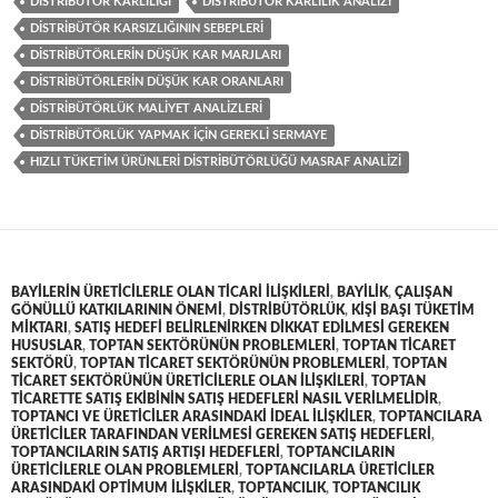
DISTRIBÜTÖR KARLILIĞI
DISTRIBÜTÖR KARLILIK ANALIZI
DISTRIBÜTÖR KARSIZLIĞININ SEBEPLERI
DISTRIBÜTÖRLERIN DÜŞÜK KAR MARJLARI
DISTRIBÜTÖRLERIN DÜŞÜK KAR ORANLARI
DISTRIBÜTÖRLÜK MALIYET ANALIZLERI
DISTRIBÜTÖRLÜK YAPMAK IÇIN GEREKLI SERMAYE
HIZLI TÜKETIM ÜRÜNLERI DISTRIBÜTÖRLÜĞÜ MASRAF ANALIZI
BAYILERIN ÜRETICILERLE OLAN TICARI ILIŞKILERI
,
BAYILIK
,
ÇALIŞAN
GÖNÜLLÜ KATKILARININ ÖNEMI
,
DISTRIBÜTÖRLÜK
,
KIŞI BAŞI TÜKETIM
MIKTARI
,
SATIŞ HEDEFI BELIRLENIRKEN DIKKAT EDILMESI GEREKEN
HUSUSLAR
,
TOPTAN SEKTÖRÜNÜN PROBLEMLERI
,
TOPTAN TICARET
SEKTÖRÜ
,
TOPTAN TICARET SEKTÖRÜNÜN PROBLEMLERI
,
TOPTAN
TICARET SEKTÖRÜNÜN ÜRETICILERLE OLAN ILIŞKILERI
,
TOPTAN
TICARETTE SATIŞ EKIBININ SATIŞ HEDEFLERI NASIL VERILMELIDIR
,
TOPTANCI VE ÜRETICILER ARASINDAKI IDEAL ILIŞKILER
,
TOPTANCILARA
ÜRETICILER TARAFINDAN VERILMESI GEREKEN SATIŞ HEDEFLERI
,
TOPTANCILARIN SATIŞ ARTIŞI HEDEFLERI
,
TOPTANCILARIN
ÜRETICILERLE OLAN PROBLEMLERI
,
TOPTANCILARLA ÜRETICILER
ARASINDAKI OPTIMUM ILIŞKILER
,
TOPTANCILIK
,
TOPTANCILIK