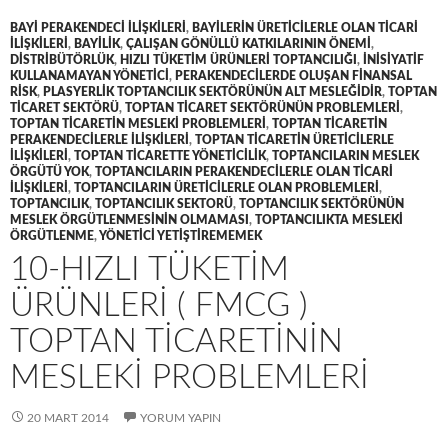
BAYI PERAKENDECI ILIŞKILERI
,
BAYILERIN ÜRETICILERLE OLAN TICARI
ILIŞKILERI
,
BAYILIK
,
ÇALIŞAN GÖNÜLLÜ KATKILARININ ÖNEMI
,
DISTRIBÜTÖRLÜK
,
HIZLI TÜKETIM ÜRÜNLERI TOPTANCILIĞI
,
INISIYATIF
KULLANAMAYAN YÖNETICI
,
PERAKENDECILERDE OLUŞAN FINANSAL
RISK
,
PLASYERLIK TOPTANCILIK SEKTÖRÜNÜN ALT MESLEĞIDIR
,
TOPTAN
TICARET SEKTÖRÜ
,
TOPTAN TICARET SEKTÖRÜNÜN PROBLEMLERI
,
TOPTAN TICARETIN MESLEKI PROBLEMLERI
,
TOPTAN TICARETIN
PERAKENDECILERLE ILIŞKILERI
,
TOPTAN TICARETIN ÜRETICILERLE
ILIŞKILERI
,
TOPTAN TICARETTE YÖNETICILIK
,
TOPTANCILARIN MESLEK
ÖRGÜTÜ YOK
,
TOPTANCILARIN PERAKENDECILERLE OLAN TICARI
ILIŞKILERI
,
TOPTANCILARIN ÜRETICILERLE OLAN PROBLEMLERI
,
TOPTANCILIK
,
TOPTANCILIK SEKTORÜ
,
TOPTANCILIK SEKTÖRÜNÜN
MESLEK ÖRGÜTLENMESININ OLMAMASI
,
TOPTANCILIKTA MESLEKI
ÖRGÜTLENME
,
YÖNETICI YETIŞTIREMEMEK
10-HIZLI TÜKETIM
ÜRÜNLERI ( FMCG )
TOPTAN TICARETININ
MESLEKI PROBLEMLERI
20 MART 2014
YORUM YAPIN