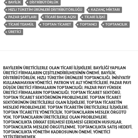
BAYILIK
DISTRIBÜTÖRLÜK
HIZLI TÜKETIM ÜRÜNLERI DISTRIBÜTÖRLÜĞÜ
KAZANÇ MIKTARI
PAZAR ŞARTLARI
TICARI BAKIŞ AÇISI
TICARI ILIŞKI
TICARI TEAMÜL
TOPTAN TICARET
TOPTANCI
TOPTANCILIK
ÜRETICI
BAYILERIN ÜRETICILERLE OLAN TICARI ILIŞKILERI
,
BAYILIĞI YAPILAN
ÜRETICI FIRMALARIN ÇEŞITLENDIRILMESININ ÖNEMI
,
BAYILIK
,
DISTRIBÜTÖRLÜK
,
HIZLI TÜKETIM ÜRÜNLERI TOPTANCILIĞI
,
INISIYATIF
KULLANAMAYAN YÖNETICI
,
PATRON VE ALT YÖNETICILERI
,
PAZAR PAYI
DÜŞÜK ÜRETICI FIRMALARIN TOPTANCILIĞI
,
PAZAR PAYI YÜKSEK
ÜRETICI FIRMALARIN TOPTANCILIĞI
,
TOPTAN TICARET SEKTÖRÜ
,
TOPTAN TICARET SEKTÖRÜNÜN PROBLEMLERI
,
TOPTAN TICARET
SEKTÖRÜNÜN ÜRETICILERLE OLAN ILIŞKILERI
,
TOPTAN TICARETIN
MESLEKI PROBLEMLERI
,
TOPTAN TICARETIN ÜRETICILERLE ILIŞKILERI
,
TOPTAN TICARETTE YÖNETICILIK
,
TOPTANCILARIN MESLEK ÖRGÜTÜ
YOK
,
TOPTANCILARIN ÜRETICILERLE OLAN PROBLEMLERI
,
TOPTANCILIKTA DIKKAT EDILMESI EDILMESI GEREKEN HUSUSLAR
,
TOPTANCILIKTA MESLEKI ÖRGÜTLENME
,
TOPTANCILIKTA SATIŞ HEDEFI
,
TOPTANCILIKTA YÖNETIM KADROSUNUN ÖNEMI
,
YÖNETICI
YETIŞTIREMEMEK