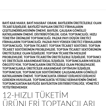
BAYI KAR MARJI
,
BAYI MASRAF ORANI
,
BAYILERIN ÜRETICILERLE OLAN
TICARI ILIŞKILERI
,
BAYILIĞI YAPILAN ÜRETICI FIRMALARIN
ÇEŞITLENDIRILMESININ ÖNEMI
,
BAYILIK
,
ÇALIŞAN GÖNÜLLÜ
KATKILARININ ÖNEMI
,
DISTRIBÜTÖRLÜK
,
GIDA TOPTANCILIĞI
,
HIZLI
TÜKETIM ÜRÜNLERI TOPTANCILIĞI
,
PAZAR PAYI DÜŞÜK ÜRETICI
FIRMALARIN TOPTANCILIĞI
,
PAZAR PAYI YÜKSEK ÜRETICI FIRMALARIN
TOPTANCILIĞI
,
TOPTAN TICARET
,
TOPTAN TICARET SEKTÖRÜ
,
TOPTAN
TICARET SEKTÖRÜNÜN PROBLEMLERI
,
TOPTAN TICARET SEKTÖRÜNÜN
ÜRETICILERLE OLAN ILIŞKILERI
,
TOPTAN TICARETIN MESLEKI
PROBLEMLERI
,
TOPTAN TICARETIN ÜRETICILERLE ILIŞKILERI
,
TOPTANCI
VE ÜRETICILER ARASINDAKI IDEAL ILIŞKILER
,
TOPTANCILARIN MESLEK
ÖRGÜTÜ YOK
,
TOPTANCILARIN ÜRETICILERLE OLAN PROBLEMLERI
,
TOPTANCILARLA ÜRETICILER ARASINDAKI OPTIMUM ILIŞKILER
,
TOPTANCILIK
,
TOPTANCILIK SEKTÖRÜNDE ÇALIŞANLARIN GÖNÜLLÜ
KATKILARININ ÖNEMI
,
TOPTANCILIKTA DIKKAT EDILMESI EDILMESI
GEREKEN HUSUSLAR
,
TOPTANCILIKTA YETERLI SERMAYENIN ÖNEMI
,
TOPTANCILIKTAN BAYILIĞE BAYILIKTEN DISTRIBÜTÖRLÜĞE
,
YÖNETICI
YETIŞTIREMEMEK
12-HIZLI TÜKETIM
ÜRÜNLERI TOPTANCILARI