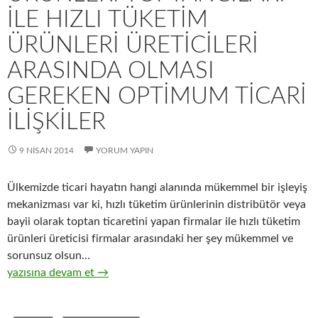
ILE HIZLI TÜKETIM
ÜRÜNLERI ÜRETICILERI
ARASINDA OLMASI
GEREKEN OPTIMUM TICARI
ILIŞKILER
9 NISAN 2014
YORUM YAPIN
Ülkemizde ticari hayatın hangi alanında mükemmel bir işleyiş
mekanizması var ki, hızlı tüketim ürünlerinin distribütör veya
bayii olarak toptan ticaretini yapan firmalar ile hızlı tüketim
ürünleri üreticisi firmalar arasındaki her şey mükemmel ve
sorunsuz olsun…
12-Hızlı tüketim ürünleri toptancıları ile hızlı tüketim ürünleri 
yazısına devam et
→