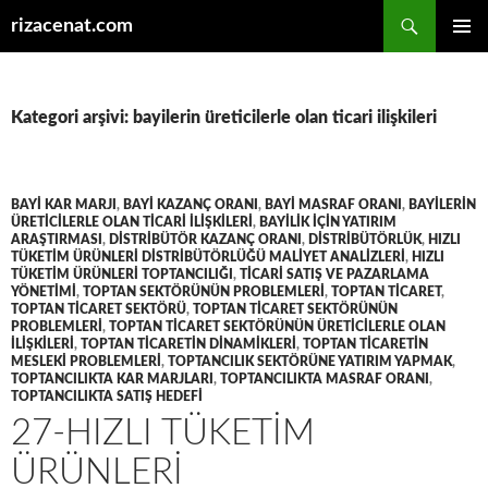
Ara
rizacenat.com
İÇERIĞE
BIRINCI
ATLA
MENÜ
Kategori arşivi: bayilerin üreticilerle olan ticari ilişkileri
BAYI KAR MARJI
,
BAYI KAZANÇ ORANI
,
BAYI MASRAF ORANI
,
BAYILERIN
ÜRETICILERLE OLAN TICARI ILIŞKILERI
,
BAYILIK IÇIN YATIRIM
ARAŞTIRMASI
,
DISTRIBÜTÖR KAZANÇ ORANI
,
DISTRIBÜTÖRLÜK
,
HIZLI
TÜKETIM ÜRÜNLERI DISTRIBÜTÖRLÜĞÜ MALIYET ANALIZLERI
,
HIZLI
TÜKETIM ÜRÜNLERI TOPTANCILIĞI
,
TICARI SATIŞ VE PAZARLAMA
YÖNETIMI
,
TOPTAN SEKTÖRÜNÜN PROBLEMLERI
,
TOPTAN TICARET
,
TOPTAN TICARET SEKTÖRÜ
,
TOPTAN TICARET SEKTÖRÜNÜN
PROBLEMLERI
,
TOPTAN TICARET SEKTÖRÜNÜN ÜRETICILERLE OLAN
ILIŞKILERI
,
TOPTAN TICARETIN DINAMIKLERI
,
TOPTAN TICARETIN
MESLEKI PROBLEMLERI
,
TOPTANCILIK SEKTÖRÜNE YATIRIM YAPMAK
,
TOPTANCILIKTA KAR MARJLARI
,
TOPTANCILIKTA MASRAF ORANI
,
TOPTANCILIKTA SATIŞ HEDEFI
27-HIZLI TÜKETIM
ÜRÜNLERI