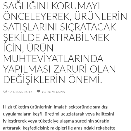
SAĞLIĞINI KORUMAYI
ÖNCELEYEREK, ÜRÜNLERIN
SATIŞLARINI SIÇRATACAK
ŞEKILDE ARTIRABILMEK
IÇIN, ÜRÜN
MUHTEVIYATLARINDA
YAPILMASI ZARURI OLAN
DEĞIŞIKLERIN ÖNEMI.
17 NISAN 2015
YORUM YAPIN
Hızlı tüketim ürünlerinin imalatı sektöründe sıra dışı
uygulamaların keşfi, üretimi ucuzlatarak veya kalitesini
iyileştirerek veya tüketiciye ulaşma sürecinin süratini
artırarak, keşfedicisini; rakipleri ile arasındaki rekabette