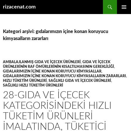
Ara
rizacenat.com
İÇERIĞE
BIRINCI
ATLA
MENÜ
Kategori arşivi: gıdalarımızın içine konan koruyucu
kimyasalların zararları
AMBALAJLANMIŞ GIDA VE IÇECEK ÜRÜNLERI
,
GIDA VE IÇECEK
ÜRÜNLERININ RAF ÖMÜRLERININ KISALTILMASININ GEREKLILIĞI
,
GIDALARIMIZIN IÇINE KONAN KORUYUCU KIMYASALLAR
,
GIDALARIMIZIN IÇINE KONAN KORUYUCU KIMYASALLARIN ZARARLARI
,
HIZLI TÜKETIM ÜRÜNLERI
,
SAĞLIKLI GIDA VE IÇECEK ÜRÜNLERI
,
SAĞLIKLI HIZLI TÜKETIM ÜRÜNLERI
28-GIDA VE IÇECEK
KATEGORISINDEKI HIZLI
TÜKETIM ÜRÜNLERI
IMALATINDA, TÜKETICI