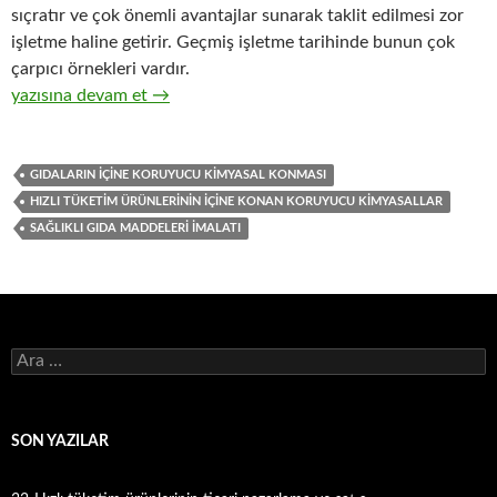
sıçratır ve çok önemli avantajlar sunarak taklit edilmesi zor
işletme haline getirir. Geçmiş işletme tarihinde bunun çok
çarpıcı örnekleri vardır.
28-Gıda ve içecek kategorisindeki hızlı tüketim ürünleri imalatı
yazısına devam et
→
GIDALARIN IÇINE KORUYUCU KIMYASAL KONMASI
HIZLI TÜKETIM ÜRÜNLERININ IÇINE KONAN KORUYUCU KIMYASALLAR
SAĞLIKLI GIDA MADDELERI IMALATI
A
r
a
m
a
SON YAZILAR
: