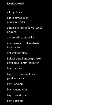
KATEGORILER
aile işletmesi
aile işletmesi olan
perakendeciler
ambalajlanmış gıda ve içecek
ürünleri
anadoluda toptancılık
apartman altı dükkanlarda
toptancılık
atıl stok problemi
bakkal büfe kuruyemiş tekel
bayii okul kantini şarküteri
bayi deposu
bayi deposunda olması
gereken şartlar
bayi kar marjı
bayi kazanç oranı
bayi masraf oranı
bayi patronu