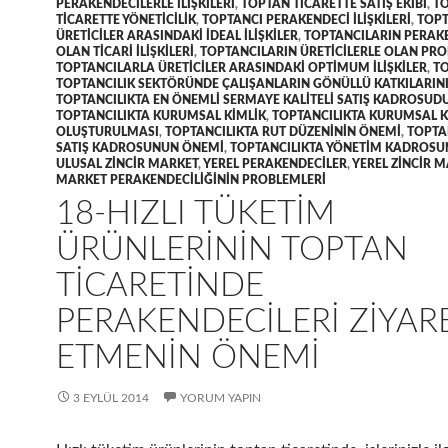
PERAKENDECILERLE ILIŞKILERI
,
TOPTAN TICARETTE SATIŞ EKIBI
,
T
TICARETTE YÖNETICILIK
,
TOPTANCI PERAKENDECI ILIŞKILERI
,
TOPT
ÜRETICILER ARASINDAKI IDEAL ILIŞKILER
,
TOPTANCILARIN PERAK
OLAN TICARI ILIŞKILERI
,
TOPTANCILARIN ÜRETICILERLE OLAN PR
TOPTANCILARLA ÜRETICILER ARASINDAKI OPTIMUM ILIŞKILER
,
TO
TOPTANCILIK SEKTÖRÜNDE ÇALIŞANLARIN GÖNÜLLÜ KATKILARIN
TOPTANCILIKTA EN ÖNEMLI SERMAYE KALITELI SATIŞ KADROSUD
TOPTANCILIKTA KURUMSAL KIMLIK
,
TOPTANCILIKTA KURUMSAL K
OLUŞTURULMASI
,
TOPTANCILIKTA RUT DÜZENININ ÖNEMI
,
TOPTA
SATIŞ KADROSUNUN ÖNEMI
,
TOPTANCILIKTA YÖNETIM KADROS
ULUSAL ZINCIR MARKET
,
YEREL PERAKENDECILER
,
YEREL ZINCIR 
MARKET PERAKENDECILIĞININ PROBLEMLERI
18-HIZLI TÜKETIM
ÜRÜNLERININ TOPTAN
TICARETINDE
PERAKENDECILERI ZIYAR
ETMENIN ÖNEMI
3 EYLÜL 2014
YORUM YAPIN