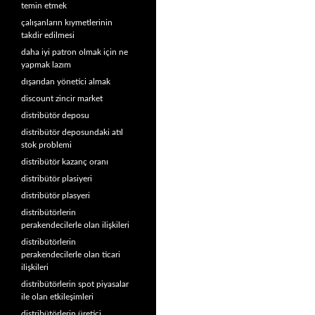
temin etmek
çalışanların kıymetlerinin
takdir edilmesi
daha iyi patron olmak için ne
yapmak lazım
dışarıdan yönetici almak
discount zincir market
distribütör deposu
distribütör deposundaki atıl
stok problemi
distribütör kazanç oranı
distribütör plasiyeri
distribütör plasyeri
distribütörlerin
perakendecilerle olan ilişkileri
distribütörlerin
perakendecilerle olan ticari
ilişkileri
distribütörlerin spot piyasalar
ile olan etkileşimleri
distribütörlerin üretici