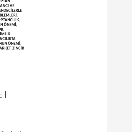
OPTAN
ANCI VE
ENDECILERLE
OBLEMLERI
,
PTANCILIK
,
IN ÖNEMI
,
UR
,
IMLIK
NCILIKTA
UNUN ÖNEMI
,
MARKET
,
ZINCIR
ET