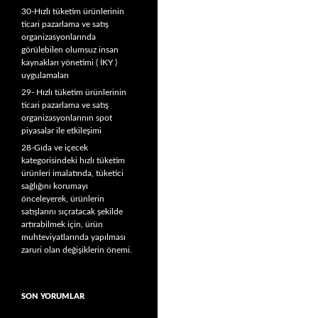
30-Hızlı tüketim ürünlerinin
ticari pazarlama ve satış
organizasyonlarında
görülebilen olumsuz insan
kaynakları yönetimi ( İKY )
uygulamaları
29- Hızlı tüketim ürünlerinin
ticari pazarlama ve satış
organizasyonlarının spot
piyasalar ile etkileşimi
28-Gıda ve içecek
kategorisindeki hızlı tüketim
ürünleri imalatında, tüketici
sağlığını korumayı
önceleyerek, ürünlerin
satışlarını sıçratacak şekilde
artırabilmek için, ürün
muhteviyatlarında yapılması
zaruri olan değişiklerin önemi.
SON YORUMLAR