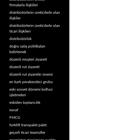
firmalarla ilişkileri
distribütörlerin üreticilerle olan
ilişkiler
distribütörlerin üreticilerle olan
ticari ilişkileri
distribütörlük
doğru satış politikaları
belirlemek
düzenli müşteri ziyareti
düzenli rut ziyareti
düzenli rut ziyaretin önemi
en karlı perakendeci grubu
eski sovyet dönemi kolhoz
işletmeleri
eskiden toptancılık
esnaf
FMCG
forklift transpalet palet
geçerli ticari teamüller