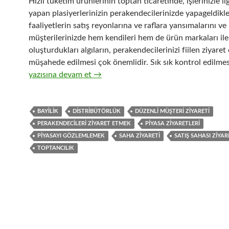
Hızlı tüketim ürünlerinin toptan ticaretinde, işlerinizle ilgi
yapan plasiyerlerinizin perakendecilerinizde yapageldikler
faaliyetlerin satış reyonlarına ve raflara yansımalarını ve
müşterilerinizde hem kendileri hem de ürün markaları ile i
oluşturdukları algıların, perakendecilerinizi fiilen ziyaret
müşahede edilmesi çok önemlidir. Sık sık kontrol edilmesi
18-Hızlı tüketim ürünlerinin toptan ticaretinde perakend
yazısına devam et
→
BAYILIK
DISTRIBÜTÖRLÜK
DÜZENLI MÜŞTERI ZIYARETI
PERAKENDECILERI ZIYARET ETMEK
PIYASA ZIYARETLERI
PIYASAYI GÖZLEMLEMEK
SAHA ZIYARETI
SATIŞ SAHASI ZIYAR
TOPTANCILIK