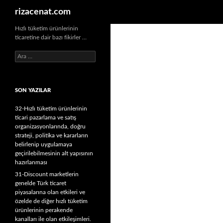
Ara
rizacenat.com
Hızlı tüketim ürünlerinin
ticaretine dair bazı fikirler …
A
r
a
m
SON YAZILAR
a
:
32-Hızlı tüketim ürünlerinin
ticari pazarlama ve satış
organizasyonlarında, doğru
strateji, politika ve kararların
belirlenip uygulamaya
geçirilebilmesinin alt yapısının
hazırlanması
31-Discount marketlerin
genelde Türk ticaret
piyasalarına olan etkileri ve
özelde de diğer hızlı tüketim
ürünlerinin perakende
kanalları ile olan etkileşimleri.