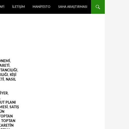
 ATLA
AFI
İLETIŞIM
MANIFESTO
SAHA ARAŞTIRMASI
ÖNEMI
,
ARETI
,
TANCILIĞI
,
ILIĞI
,
KIŞI
ETI
,
NASIL
IYER
,
,
UT PLANI
LMESI
,
SATIŞ
ÜN
TOPTAN
,
TOPTAN
CARETIN