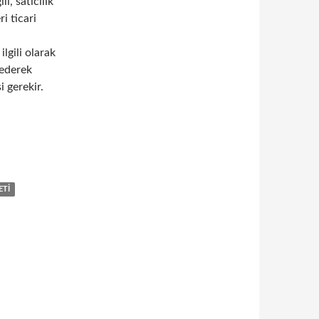
li, satıcılık
i ticari
lgili olarak
 ederek
 gerekir.
ecileri ziyaret etmenin önemi
ETI