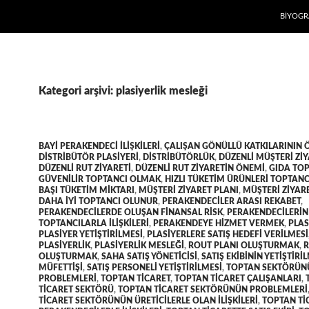
İÇERIĞE
BIYOGR
Kategori arşivi: plasiyerlik mesleği
BAYI PERAKENDECI ILIŞKILERI
,
ÇALIŞAN GÖNÜLLÜ KATKILARININ 
DISTRIBÜTÖR PLASIYERI
,
DISTRIBÜTÖRLÜK
,
DÜZENLI MÜŞTERI ZIY
DÜZENLI RUT ZIYARETI
,
DÜZENLI RUT ZIYARETIN ÖNEMI
,
GIDA TOP
GÜVENILIR TOPTANCI OLMAK
,
HIZLI TÜKETIM ÜRÜNLERI TOPTANC
BAŞI TÜKETIM MIKTARI
,
MÜŞTERI ZIYARET PLANI
,
MÜŞTERI ZIYAR
DAHA IYI TOPTANCI OLUNUR
,
PERAKENDECILER ARASI REKABET
,
PERAKENDECILERDE OLUŞAN FINANSAL RISK
,
PERAKENDECILERIN
TOPTANCILARLA ILIŞKILERI
,
PERAKENDEYE HIZMET VERMEK
,
PLAS
PLASIYER YETIŞTIRILMESI
,
PLASIYERLERE SATIŞ HEDEFI VERILMESI
PLASIYERLIK
,
PLASIYERLIK MESLEĞI
,
ROUT PLANI OLUŞTURMAK
,
R
OLUŞTURMAK
,
SAHA SATIŞ YÖNETICISI
,
SATIŞ EKIBININ YETIŞTIRI
MÜFETTIŞI
,
SATIŞ PERSONELI YETIŞTIRILMESI
,
TOPTAN SEKTÖRÜN
PROBLEMLERI
,
TOPTAN TICARET
,
TOPTAN TICARET ÇALIŞANLARI
,
TICARET SEKTÖRÜ
,
TOPTAN TICARET SEKTÖRÜNÜN PROBLEMLERI
TICARET SEKTÖRÜNÜN ÜRETICILERLE OLAN ILIŞKILERI
,
TOPTAN TI