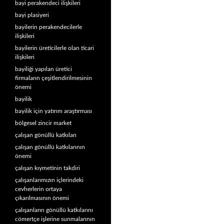
bayi perakendeci ilişkileri
bayi plasiyeri
bayilerin perakendecilerle
ilişkileri
bayilerin üreticilerle olan ticari
ilişkileri
bayiliği yapılan üretici
firmaların çeşitlendirilmesinin
önemi
bayilik
bayilik için yatırım araştırması
bölgesel zincir market
çalışan gönüllü katkıları
çalışan gönüllü katkılarının
önemi
çalışan kıymetinin takdiri
çalışanlarımızın içlerindeki
cevherlerin ortaya
çıkarılmasının önemi
çalışanların gönüllü katkılarını
cömertçe işlerine sunmalarının