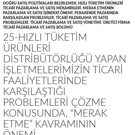
DOĞRU SATIŞ POLITIKALARI BELIRLEMEK
,
HIZLI TÜKETIM ÜRÜNLERI
TICARI PAZARLAMA VE SATIŞ MEKANIKLERI
,
MERAK ETMENIN
PAZARLAMA VE SATIŞ IŞINDEKI ÖNEMI
,
PERAKENDE PAZARINDA
KARŞILAŞILAN PROBLEMLER
,
TICARI PAZARLAMA VE SATIŞ
PROBLEMLERI
,
TICARI PAZARLAMA VE SATIŞ YÖNETIMI
,
ÜRETICI FIRMA
TICARI PAZARLAMA VE SATIŞ BÖLÜMÜ
25-HIZLI TÜKETIM
ÜRÜNLERI
DISTRIBÜTÖRLÜĞÜ YAPAN
IŞLETMELERIMIZIN TICARI
FAALIYETLERINDE
KARŞILAŞTIĞI
PROBLEMLERI ÇÖZME
KONUSUNDA, “MERAK
ETME” KAVRAMININ