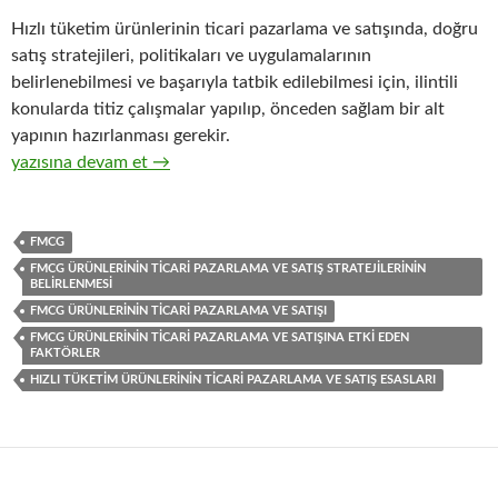
Hızlı tüketim ürünlerinin ticari pazarlama ve satışında, doğru
satış stratejileri, politikaları ve uygulamalarının
belirlenebilmesi ve başarıyla tatbik edilebilmesi için, ilintili
konularda titiz çalışmalar yapılıp, önceden sağlam bir alt
yapının hazırlanması gerekir.
32-Hızlı tüketim ürünlerinin ticari pazarlama ve satış organizasy
yazısına devam et
→
FMCG
FMCG ÜRÜNLERININ TICARI PAZARLAMA VE SATIŞ STRATEJILERININ
BELIRLENMESI
FMCG ÜRÜNLERININ TICARI PAZARLAMA VE SATIŞI
FMCG ÜRÜNLERININ TICARI PAZARLAMA VE SATIŞINA ETKI EDEN
FAKTÖRLER
HIZLI TÜKETIM ÜRÜNLERININ TICARI PAZARLAMA VE SATIŞ ESASLARI