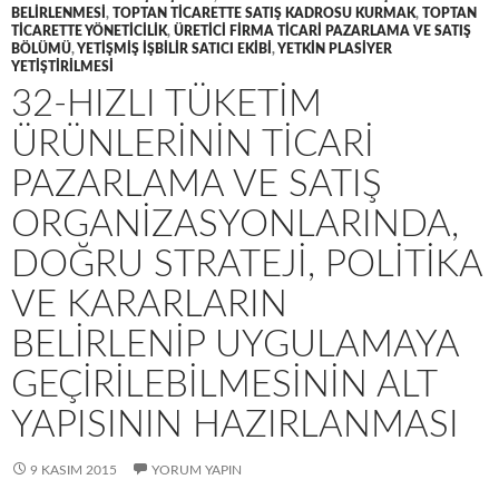
BELIRLENMESI
,
TOPTAN TICARETTE SATIŞ KADROSU KURMAK
,
TOPTAN
TICARETTE YÖNETICILIK
,
ÜRETICI FIRMA TICARI PAZARLAMA VE SATIŞ
BÖLÜMÜ
,
YETIŞMIŞ IŞBILIR SATICI EKIBI
,
YETKIN PLASIYER
YETIŞTIRILMESI
32-HIZLI TÜKETIM
ÜRÜNLERININ TICARI
PAZARLAMA VE SATIŞ
ORGANIZASYONLARINDA,
DOĞRU STRATEJI, POLITIKA
VE KARARLARIN
BELIRLENIP UYGULAMAYA
GEÇIRILEBILMESININ ALT
YAPISININ HAZIRLANMASI
9 KASIM 2015
YORUM YAPIN