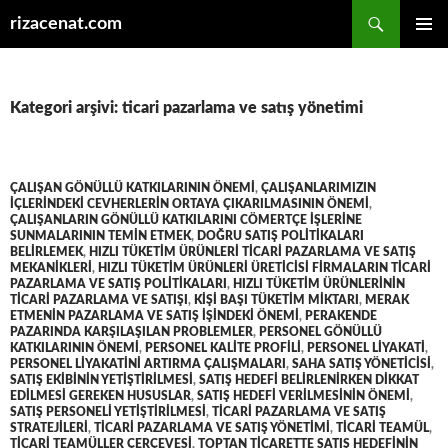
Ara
rizacenat.com
İÇERIĞE
BIRINCI
ATLA
MENÜ
Kategori arşivi: ticari pazarlama ve satış yönetimi
ÇALIŞAN GÖNÜLLÜ KATKILARININ ÖNEMI
,
ÇALIŞANLARIMIZIN
IÇLERINDEKI CEVHERLERIN ORTAYA ÇIKARILMASININ ÖNEMI
,
ÇALIŞANLARIN GÖNÜLLÜ KATKILARINI CÖMERTÇE IŞLERINE
SUNMALARININ TEMIN ETMEK
,
DOĞRU SATIŞ POLITIKALARI
BELIRLEMEK
,
HIZLI TÜKETIM ÜRÜNLERI TICARI PAZARLAMA VE SATIŞ
MEKANIKLERI
,
HIZLI TÜKETIM ÜRÜNLERI ÜRETICISI FIRMALARIN TICARI
PAZARLAMA VE SATIŞ POLITIKALARI
,
HIZLI TÜKETIM ÜRÜNLERININ
TICARI PAZARLAMA VE SATIŞI
,
KIŞI BAŞI TÜKETIM MIKTARI
,
MERAK
ETMENIN PAZARLAMA VE SATIŞ IŞINDEKI ÖNEMI
,
PERAKENDE
PAZARINDA KARŞILAŞILAN PROBLEMLER
,
PERSONEL GÖNÜLLÜ
KATKILARININ ÖNEMI
,
PERSONEL KALITE PROFILI
,
PERSONEL LIYAKATI
,
PERSONEL LIYAKATINI ARTIRMA ÇALIŞMALARI
,
SAHA SATIŞ YÖNETICISI
,
SATIŞ EKIBININ YETIŞTIRILMESI
,
SATIŞ HEDEFI BELIRLENIRKEN DIKKAT
EDILMESI GEREKEN HUSUSLAR
,
SATIŞ HEDEFI VERILMESININ ÖNEMI
,
SATIŞ PERSONELI YETIŞTIRILMESI
,
TICARI PAZARLAMA VE SATIŞ
STRATEJILERI
,
TICARI PAZARLAMA VE SATIŞ YÖNETIMI
,
TICARI TEAMÜL
,
TICARI TEAMÜLLER ÇERÇEVESI
,
TOPTAN TICARETTE SATIŞ HEDEFININ