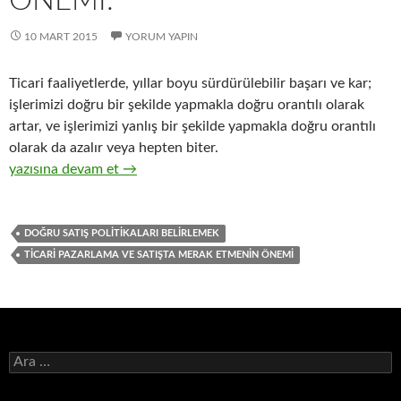
ÖNEMI.
10 MART 2015
YORUM YAPIN
Ticari faaliyetlerde, yıllar boyu sürdürülebilir başarı ve kar;
işlerimizi doğru bir şekilde yapmakla doğru orantılı olarak
artar, ve işlerimizi yanlış bir şekilde yapmakla doğru orantılı
olarak da azalır veya hepten biter.
25-Hızlı tüketim ürünleri distribütörlüğü yapan işletmelerimizi
yazısına devam et
→
DOĞRU SATIŞ POLITIKALARI BELIRLEMEK
TICARI PAZARLAMA VE SATIŞTA MERAK ETMENIN ÖNEMI
A
r
a