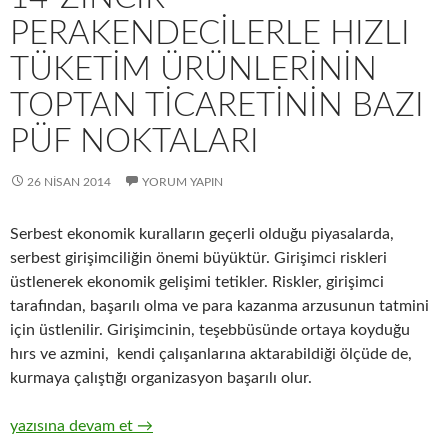
PERAKENDECILERLE HIZLI
TÜKETIM ÜRÜNLERININ
TOPTAN TICARETININ BAZI
PÜF NOKTALARI
26 NISAN 2014
YORUM YAPIN
Serbest ekonomik kuralların geçerli olduğu piyasalarda,
serbest girişimciliğin önemi büyüktür. Girişimci riskleri
üstlenerek ekonomik gelişimi tetikler. Riskler, girişimci
tarafından, başarılı olma ve para kazanma arzusunun tatmini
için üstlenilir. Girişimcinin, teşebbüsünde ortaya koyduğu
hırs ve azmini, kendi çalışanlarına aktarabildiği ölçüde de,
kurmaya çalıştığı organizasyon başarılı olur.
14-Zincir Perakendecilerle hızlı tüketim ürünlerinin toptan tica
yazısına devam et
→