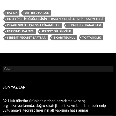
BAYILIK
DISTRIBÜTÖRLÜK
HIZLI TÜKETIM ÜRÜNLERININ PERAKENDEDEKI LOJISTIK FAALIYETLERI
PERAKENDE ILE ÇALIŞMA DINAMIKLERI
PERAKENDE KANALLARI
PERSONEL KALITESI
SERBEST GIRIŞIMCILIK
SERBEST REKABET ŞARTLARI
TICARI TEAMÜL
TOPTANCILIK
A
r
a
m
a
SON YAZILAR
:
32-Hızlı tüketim ürünlerinin ticari pazarlama ve satış
organizasyonlarında, doğru strateji, politika ve kararların belirlenip
uygulamaya geçirilebilmesinin alt yapısının hazırlanması