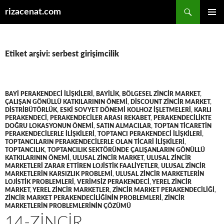
Ara
rizacenat.com
İÇERIĞE
BIRINCI
ATLA
MENÜ
Etiket arşivi: serbest girişimcilik
BAYI PERAKENDECI ILIŞKILERI
,
BAYILIK
,
BÖLGESEL ZINCIR MARKET
,
ÇALIŞAN GÖNÜLLÜ KATKILARININ ÖNEMI
,
DISCOUNT ZINCIR MARKET
,
DISTRIBÜTÖRLÜK
,
ESKI SOVYET DÖNEMI KOLHOZ IŞLETMELERI
,
KARLI
PERAKENDECI
,
PERAKENDECILER ARASI REKABET
,
PERAKENDECILIKTE
DOĞRU LOKASYONUN ÖNEMI
,
SATIN ALMACILAR
,
TOPTAN TICARETIN
PERAKENDECILERLE ILIŞKILERI
,
TOPTANCI PERAKENDECI ILIŞKILERI
,
TOPTANCILARIN PERAKENDECILERLE OLAN TICARI ILIŞKILERI
,
TOPTANCILIK
,
TOPTANCILIK SEKTÖRÜNDE ÇALIŞANLARIN GÖNÜLLÜ
KATKILARININ ÖNEMI
,
ULUSAL ZINCIR MARKET
,
ULUSAL ZINCIR
MARKETLERI ZARAR ETTIREN LOJISTIK FAALIYETLER
,
ULUSAL ZINCIR
MARKETLERIN KARSIZLIK PROBLEMI
,
ULUSAL ZINCIR MARKETLERIN
LOJISTIK PROBLEMLERI
,
VERIMSIZ PERAKENDECI
,
YEREL ZINCIR
MARKET
,
YEREL ZINCIR MARKETLER
,
ZINCIR MARKET PERAKENDECILIĞI
,
ZINCIR MARKET PERAKENDECILIĞININ PROBLEMLERI
,
ZINCIR
MARKETLERIN PROBLEMLERININ ÇÖZÜMÜ
14-ZINCIR