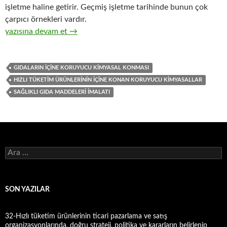
işletme haline getirir. Geçmiş işletme tarihinde bunun çok
çarpıcı örnekleri vardır.
28-Gıda ve içecek kategorisindeki hızlı tüketim ürünleri imalatı
yazısına devam et
→
GIDALARIN IÇINE KORUYUCU KIMYASAL KONMASI
HIZLI TÜKETIM ÜRÜNLERININ IÇINE KONAN KORUYUCU KIMYASALLAR
SAĞLIKLI GIDA MADDELERI IMALATI
A
r
a
m
a
SON YAZILAR
:
32-Hızlı tüketim ürünlerinin ticari pazarlama ve satış
organizasyonlarında, doğru strateji, politika ve kararların belirlenip