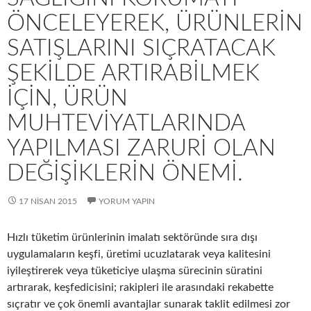
ÖNCELEYEREK, ÜRÜNLERIN
SATIŞLARINI SIÇRATACAK
ŞEKILDE ARTIRABILMEK
IÇIN, ÜRÜN
MUHTEVIYATLARINDA
YAPILMASI ZARURI OLAN
DEĞIŞIKLERIN ÖNEMI.
17 NISAN 2015
YORUM YAPIN
Hızlı tüketim ürünlerinin imalatı sektöründe sıra dışı
uygulamaların keşfi, üretimi ucuzlatarak veya kalitesini
iyileştirerek veya tüketiciye ulaşma sürecinin süratini
artırarak, keşfedicisini; rakipleri ile arasındaki rekabette
sıçratır ve çok önemli avantajlar sunarak taklit edilmesi zor