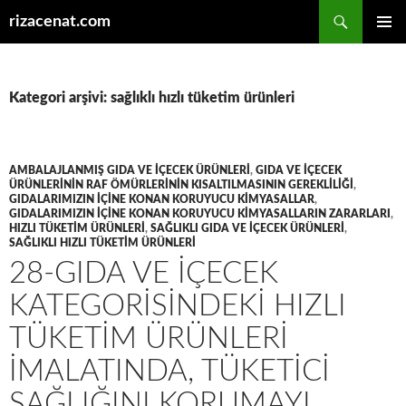
Ara
rizacenat.com
İÇERIĞE
BIRINCI
ATLA
MENÜ
Kategori arşivi: sağlıklı hızlı tüketim ürünleri
AMBALAJLANMIŞ GIDA VE IÇECEK ÜRÜNLERI
,
GIDA VE IÇECEK
ÜRÜNLERININ RAF ÖMÜRLERININ KISALTILMASININ GEREKLILIĞI
,
GIDALARIMIZIN IÇINE KONAN KORUYUCU KIMYASALLAR
,
GIDALARIMIZIN IÇINE KONAN KORUYUCU KIMYASALLARIN ZARARLARI
,
HIZLI TÜKETIM ÜRÜNLERI
,
SAĞLIKLI GIDA VE IÇECEK ÜRÜNLERI
,
SAĞLIKLI HIZLI TÜKETIM ÜRÜNLERI
28-GIDA VE IÇECEK
KATEGORISINDEKI HIZLI
TÜKETIM ÜRÜNLERI
IMALATINDA, TÜKETICI
SAĞLIĞINI KORUMAYI