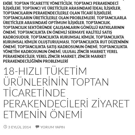
EKIBI
,
TOPTAN TICARETTE YÖNETICILIK
,
TOPTANCI PERAKENDECI
ILIŞKILERI
,
TOPTANCI VE ÜRETICILER ARASINDAKI IDEAL ILIŞKILER
,
TOPTANCILARIN PERAKENDECILERLE OLAN TICARI ILIŞKILERI
,
TOPTANCILARIN ÜRETICILERLE OLAN PROBLEMLERI
,
TOPTANCILARLA
ÜRETICILER ARASINDAKI OPTIMUM ILIŞKILER
,
TOPTANCILIK
,
TOPTANCILIK SEKTÖRÜNDE ÇALIŞANLARIN GÖNÜLLÜ KATKILARININ
ÖNEMI
,
TOPTANCILIKTA EN ÖNEMLI SERMAYE KALITELI SATIŞ
KADROSUDUR
,
TOPTANCILIKTA KURUMSAL KIMLIK
,
TOPTANCILIKTA
KURUMSAL KIMLIK OLUŞTURULMASI
,
TOPTANCILIKTA RUT DÜZENININ
ÖNEMI
,
TOPTANCILIKTA SATIŞ KADROSUNUN ÖNEMI
,
TOPTANCILIKTA
YÖNETIM KADROSUNUN ÖNEMI
,
ULUSAL ZINCIR MARKET
,
YEREL
PERAKENDECILER
,
YEREL ZINCIR MARKET
,
ZINCIR MARKET
PERAKENDECILIĞININ PROBLEMLERI
18-HIZLI TÜKETIM
ÜRÜNLERININ TOPTAN
TICARETINDE
PERAKENDECILERI ZIYARET
ETMENIN ÖNEMI
3 EYLÜL 2014
YORUM YAPIN