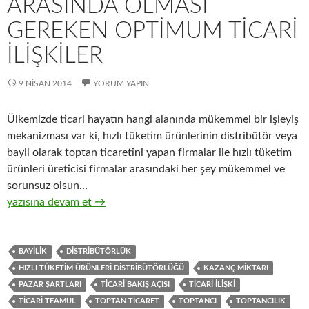
ARASINDA OLMASI
GEREKEN OPTIMUM TICARI
ILIŞKILER
9 NISAN 2014
YORUM YAPIN
Ülkemizde ticari hayatın hangi alanında mükemmel bir işleyiş
mekanizması var ki, hızlı tüketim ürünlerinin distribütör veya
bayii olarak toptan ticaretini yapan firmalar ile hızlı tüketim
ürünleri üreticisi firmalar arasındaki her şey mükemmel ve
sorunsuz olsun…
12-Hızlı tüketim ürünleri toptancıları ile hızlı tüketim ürünleri 
yazısına devam et
→
BAYILIK
DISTRIBÜTÖRLÜK
HIZLI TÜKETIM ÜRÜNLERI DISTRIBÜTÖRLÜĞÜ
KAZANÇ MIKTARI
PAZAR ŞARTLARI
TICARI BAKIŞ AÇISI
TICARI ILIŞKI
TICARI TEAMÜL
TOPTAN TICARET
TOPTANCI
TOPTANCILIK