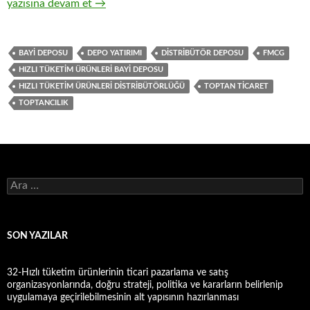
5-Hızlı tüketim ürünleri ( FMCG ) toptancılığı yapılan depoda o
yazısına devam et
→
BAYI DEPOSU
DEPO YATIRIMI
DISTRIBÜTÖR DEPOSU
FMCG
HIZLI TÜKETIM ÜRÜNLERI BAYI DEPOSU
HIZLI TÜKETIM ÜRÜNLERI DISTRIBÜTÖRLÜĞÜ
TOPTAN TICARET
TOPTANCILIK
A
r
a
m
a
SON YAZILAR
:
32-Hızlı tüketim ürünlerinin ticari pazarlama ve satış
organizasyonlarında, doğru strateji, politika ve kararların belirlenip
uygulamaya geçirilebilmesinin alt yapısının hazırlanması