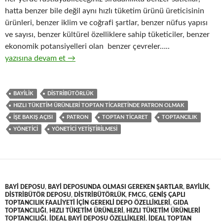
hatta benzer bile değil aynı hızlı tüketim ürünü üreticisinin
ürünleri, benzer iklim ve coğrafi şartlar, benzer nüfus yapısı
ve sayısı, benzer kültürel özelliklere sahip tüketiciler, benzer
ekonomik potansiyelleri olan benzer çevreler…..
7-Hızlı tüketim ürünleri ( FMCG ) toptan ticaretinde patron ol
yazısına devam et
→
BAYILIK
DISTRIBÜTÖRLÜK
HIZLI TÜKETIM ÜRÜNLERI TOPTAN TICARETINDE PATRON OLMAK
IŞE BAKIŞ AÇISI
PATRON
TOPTAN TICARET
TOPTANCILIK
YÖNETICI
YÖNETICI YETIŞTIRILMESI
BAYI DEPOSU
,
BAYI DEPOSUNDA OLMASI GEREKEN ŞARTLAR
,
BAYILIK
,
DISTRIBÜTÖR DEPOSU
,
DISTRIBÜTÖRLÜK
,
FMCG
,
GENIŞ ÇAPLI
TOPTANCILIK FAALIYETI IÇIN GEREKLI DEPO ÖZELLIKLERI
,
GIDA
TOPTANCILIĞI
,
HIZLI TÜKETIM ÜRÜNLERI
,
HIZLI TÜKETIM ÜRÜNLERI
TOPTANCILIĞI
,
IDEAL BAYI DEPOSU ÖZELLIKLERI
,
IDEAL TOPTAN