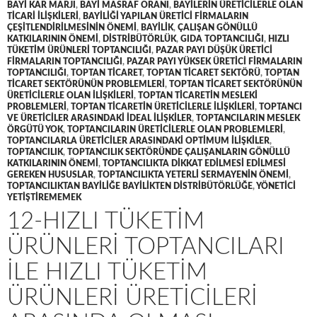
BAYI KAR MARJI
,
BAYI MASRAF ORANI
,
BAYILERIN ÜRETICILERLE OLAN
TICARI ILIŞKILERI
,
BAYILIĞI YAPILAN ÜRETICI FIRMALARIN
ÇEŞITLENDIRILMESININ ÖNEMI
,
BAYILIK
,
ÇALIŞAN GÖNÜLLÜ
KATKILARININ ÖNEMI
,
DISTRIBÜTÖRLÜK
,
GIDA TOPTANCILIĞI
,
HIZLI
TÜKETIM ÜRÜNLERI TOPTANCILIĞI
,
PAZAR PAYI DÜŞÜK ÜRETICI
FIRMALARIN TOPTANCILIĞI
,
PAZAR PAYI YÜKSEK ÜRETICI FIRMALARIN
TOPTANCILIĞI
,
TOPTAN TICARET
,
TOPTAN TICARET SEKTÖRÜ
,
TOPTAN
TICARET SEKTÖRÜNÜN PROBLEMLERI
,
TOPTAN TICARET SEKTÖRÜNÜN
ÜRETICILERLE OLAN ILIŞKILERI
,
TOPTAN TICARETIN MESLEKI
PROBLEMLERI
,
TOPTAN TICARETIN ÜRETICILERLE ILIŞKILERI
,
TOPTANCI
VE ÜRETICILER ARASINDAKI IDEAL ILIŞKILER
,
TOPTANCILARIN MESLEK
ÖRGÜTÜ YOK
,
TOPTANCILARIN ÜRETICILERLE OLAN PROBLEMLERI
,
TOPTANCILARLA ÜRETICILER ARASINDAKI OPTIMUM ILIŞKILER
,
TOPTANCILIK
,
TOPTANCILIK SEKTÖRÜNDE ÇALIŞANLARIN GÖNÜLLÜ
KATKILARININ ÖNEMI
,
TOPTANCILIKTA DIKKAT EDILMESI EDILMESI
GEREKEN HUSUSLAR
,
TOPTANCILIKTA YETERLI SERMAYENIN ÖNEMI
,
TOPTANCILIKTAN BAYILIĞE BAYILIKTEN DISTRIBÜTÖRLÜĞE
,
YÖNETICI
YETIŞTIREMEMEK
12-HIZLI TÜKETIM
ÜRÜNLERI TOPTANCILARI
ILE HIZLI TÜKETIM
ÜRÜNLERI ÜRETICILERI