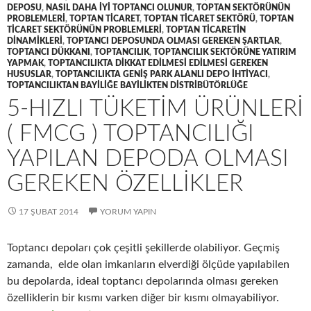
DEPOSU
,
NASIL DAHA IYI TOPTANCI OLUNUR
,
TOPTAN SEKTÖRÜNÜN
PROBLEMLERI
,
TOPTAN TICARET
,
TOPTAN TICARET SEKTÖRÜ
,
TOPTAN
TICARET SEKTÖRÜNÜN PROBLEMLERI
,
TOPTAN TICARETIN
DINAMIKLERI
,
TOPTANCI DEPOSUNDA OLMASI GEREKEN ŞARTLAR
,
TOPTANCI DÜKKANI
,
TOPTANCILIK
,
TOPTANCILIK SEKTÖRÜNE YATIRIM
YAPMAK
,
TOPTANCILIKTA DIKKAT EDILMESI EDILMESI GEREKEN
HUSUSLAR
,
TOPTANCILIKTA GENIŞ PARK ALANLI DEPO IHTIYACI
,
TOPTANCILIKTAN BAYILIĞE BAYILIKTEN DISTRIBÜTÖRLÜĞE
5-HIZLI TÜKETIM ÜRÜNLERI
( FMCG ) TOPTANCILIĞI
YAPILAN DEPODA OLMASI
GEREKEN ÖZELLIKLER
17 ŞUBAT 2014
YORUM YAPIN
Toptancı depoları çok çeşitli şekillerde olabiliyor. Geçmiş
zamanda, elde olan imkanların elverdiği ölçüde yapılabilen
bu depolarda, ideal toptancı depolarında olması gereken
özelliklerin bir kısmı varken diğer bir kısmı olmayabiliyor.