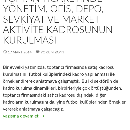
YÖNETIM, OFIS, DEPO,
SEVKIYAT VE MARKET
AKTIVITE KADROSUNUN
KURULMASI
17 MART 2014
YORUM YAPIN
Bir evvelki yazımızda, toptancı firmasında satış kadrosu
kurulmasını, futbol kulüplerindeki kadro yapılanması ile
örneklendirerek anlatmaya çalışmıştık. Bu iki sektörün de
kadro kurulma dinamikleri, birbirleriyle çok örtüştüğünden,
toptancı firmasındaki satıcı kadrosu dışındaki diğer
kadroların kurulmasını da, yine futbol kulüplerinden örnekler
vererek anlatmaya çalışacağız.
9-Hızlı tüketim ürünlerinin ( FMCG ) toptan ticaretinde yöneti
yazısına devam et
→