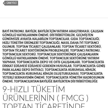
ÜRETICI
BAYI PATRONU
,
BAYILIK
,
BAYILIK IÇIN YATIRIM ARAŞTIRMASI
,
ÇALIŞAN
GÖNÜLLÜ KATKILARININ ÖNEMI
,
DISTRIBÜTÖRLÜK
,
GEÇMIŞTEN
GÜNÜMÜZE AYAKTA KALABILEN TOPTANCILAR
,
GIDA TOPTANCILIĞI
,
HIZLI TÜKETIM ÜRÜNLERI TOPTANCILIĞI
,
NASIL DAHA IYI TOPTANCI
OLUNUR
,
TOPTAN TICARET ÇALIŞANLARI
,
TOPTAN TICARET SEKTÖRÜ
,
TOPTAN TICARET SEKTÖRÜNÜN PROBLEMLERI
,
TOPTANCI PATRONU
,
TOPTANCILIK SEKTORÜ
,
TOPTANCILIK SEKTÖRÜNDE ÇALIŞANLARIN
GÖNÜLLÜ KATKILARININ ÖNEMI
,
TOPTANCILIK SEKTÖRÜNE YATIRIM
YAPMAK
,
TOPTANCILIKTA DEPO VE OFIS ÇALIŞANLARI
,
TOPTANCILIKTA
DIKKAT EDILMESI EDILMESI GEREKEN HUSUSLAR
,
TOPTANCILIKTA GENIŞ
PARK ALANLI DEPO IHTIYACI
,
TOPTANCILIKTA KURUMSAL KIMLIK
,
TOPTANCILIKTA KURUMSAL KIMLIK OLUŞTURULMASI
,
TOPTANCILIKTA
YETERLI SERMAYENIN ÖNEMI
,
TOPTANCILIKTA YÖNETIM KADROSUNUN
ÖNEMI
,
TOPTANCILIKTAN BAYILIĞE BAYILIKTEN DISTRIBÜTÖRLÜĞE
9-HIZLI TÜKETIM
ÜRÜNLERININ ( FMCG )
TOPTAN TICARETINDE