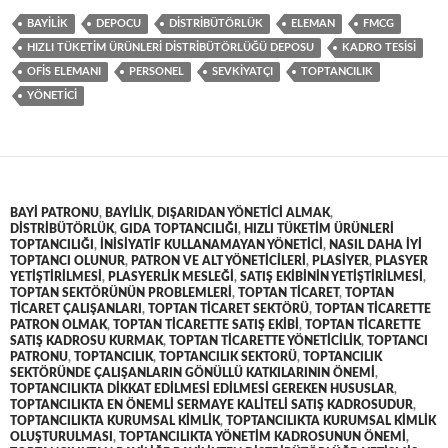
BAYILIK
DEPOCU
DISTRIBÜTÖRLÜK
ELEMAN
FMCG
HIZLI TÜKETIM ÜRÜNLERI DISTRIBÜTÖRLÜĞÜ DEPOSU
KADRO TESISI
OFIS ELEMANI
PERSONEL
SEVKIYATÇI
TOPTANCILIK
YÖNETICI
BAYI PATRONU
,
BAYILIK
,
DIŞARIDAN YÖNETICI ALMAK
,
DISTRIBÜTÖRLÜK
,
GIDA TOPTANCILIĞI
,
HIZLI TÜKETIM ÜRÜNLERI
TOPTANCILIĞI
,
INISIYATIF KULLANAMAYAN YÖNETICI
,
NASIL DAHA IYI
TOPTANCI OLUNUR
,
PATRON VE ALT YÖNETICILERI
,
PLASIYER
,
PLASYER
YETIŞTIRILMESI
,
PLASYERLIK MESLEĞI
,
SATIŞ EKIBININ YETIŞTIRILMESI
,
TOPTAN SEKTÖRÜNÜN PROBLEMLERI
,
TOPTAN TICARET
,
TOPTAN
TICARET ÇALIŞANLARI
,
TOPTAN TICARET SEKTÖRÜ
,
TOPTAN TICARETTE
PATRON OLMAK
,
TOPTAN TICARETTE SATIŞ EKIBI
,
TOPTAN TICARETTE
SATIŞ KADROSU KURMAK
,
TOPTAN TICARETTE YÖNETICILIK
,
TOPTANCI
PATRONU
,
TOPTANCILIK
,
TOPTANCILIK SEKTORÜ
,
TOPTANCILIK
SEKTÖRÜNDE ÇALIŞANLARIN GÖNÜLLÜ KATKILARININ ÖNEMI
,
TOPTANCILIKTA DIKKAT EDILMESI EDILMESI GEREKEN HUSUSLAR
,
TOPTANCILIKTA EN ÖNEMLI SERMAYE KALITELI SATIŞ KADROSUDUR
,
TOPTANCILIKTA KURUMSAL KIMLIK
,
TOPTANCILIKTA KURUMSAL KIMLIK
OLUŞTURULMASI
,
TOPTANCILIKTA YÖNETIM KADROSUNUN ÖNEMI
,