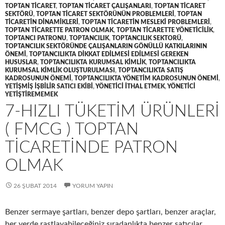
TOPTAN TICARET
,
TOPTAN TICARET ÇALIŞANLARI
,
TOPTAN TICARET
SEKTÖRÜ
,
TOPTAN TICARET SEKTÖRÜNÜN PROBLEMLERI
,
TOPTAN
TICARETIN DINAMIKLERI
,
TOPTAN TICARETIN MESLEKI PROBLEMLERI
,
TOPTAN TICARETTE PATRON OLMAK
,
TOPTAN TICARETTE YÖNETICILIK
,
TOPTANCI PATRONU
,
TOPTANCILIK
,
TOPTANCILIK SEKTORÜ
,
TOPTANCILIK SEKTÖRÜNDE ÇALIŞANLARIN GÖNÜLLÜ KATKILARININ
ÖNEMI
,
TOPTANCILIKTA DIKKAT EDILMESI EDILMESI GEREKEN
HUSUSLAR
,
TOPTANCILIKTA KURUMSAL KIMLIK
,
TOPTANCILIKTA
KURUMSAL KIMLIK OLUŞTURULMASI
,
TOPTANCILIKTA SATIŞ
KADROSUNUN ÖNEMI
,
TOPTANCILIKTA YÖNETIM KADROSUNUN ÖNEMI
,
YETIŞMIŞ IŞBILIR SATICI EKIBI
,
YÖNETICI ITHAL ETMEK
,
YÖNETICI
YETIŞTIREMEMEK
7-HIZLI TÜKETIM ÜRÜNLERI
( FMCG ) TOPTAN
TICARETINDE PATRON
OLMAK
26 ŞUBAT 2014
YORUM YAPIN
Benzer sermaye şartları, benzer depo şartları, benzer araçlar,
her yerde rastlayabileceğiniz sıradanlıkta benzer satıcılar,