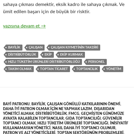
sahaya çıkması demektir, eksik kadro ile sahaya çıkmak. Ve
ümit edilen başarı için de büyük bir risktir.
8-Hızlı tüketim ürünleri ( FMCG ) toptan ticaretinde satış kad
yazısına devam et
→
BAYILIK
ÇALIŞAN
ÇALIŞAN KIYMETININ TAKDIRI
DISTRIBÜTÖRLÜK
EKIP
EKIP KURMAK
HIZLI TÜKETIM ÜRÜNLERI DISTRIBÜTÖRLÜĞÜ
PERSONEL
TAKIM OLMAK
TOPTAN TICARET
TOPTANCILIK
YÖNETIM
BAYI PATRONU
,
BAYILIK
,
ÇALIŞAN GÖNÜLLÜ KATKILARININ ÖNEMI
,
DAHA IYI PATRON OLMAK IÇIN NE YAPMAK LAZIM
,
DIŞARIDAN
YÖNETICI ALMAK
,
DISTRIBÜTÖRLÜK
,
FMCG
,
GEÇMIŞTEN GÜNÜMÜZE
AYAKTA KALABILEN TOPTANCILAR
,
GIDA TOPTANCILIĞI
,
GÜVENILIR
TOPTANCI OLMAK
,
HIZLI TÜKETIM ÜRÜNLERI TOPTANCILIĞI
,
INISIYATIF
KULLANAMAYAN YÖNETICI
,
NASIL DAHA IYI TOPTANCI OLUNUR
,
PATRON VE ALT YÖNETICILERI
,
TOPTAN SEKTÖRÜNÜN PROBLEMLERI
,