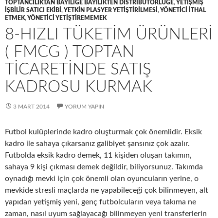
TOPTANCILIKTAN BAYILIĞE BAYILIKTEN DISTRIBÜTÖRLÜĞE
,
YETIŞMIŞ
IŞBILIR SATICI EKIBI
,
YETKIN PLASYER YETIŞTIRILMESI
,
YÖNETICI ITHAL
ETMEK
,
YÖNETICI YETIŞTIREMEMEK
8-HIZLI TÜKETIM ÜRÜNLERI
( FMCG ) TOPTAN
TICARETINDE SATIŞ
KADROSU KURMAK
3 MART 2014
YORUM YAPIN
Futbol kulüplerinde kadro oluşturmak çok önemlidir. Eksik
kadro ile sahaya çıkarsanız galibiyet şansınız çok azalır.
Futbolda eksik kadro demek, 11 kişiden oluşan takımın,
sahaya 9 kişi çıkması demek değildir, biliyorsunuz. Takımda
oynadığı mevki için çok önemli olan oyuncuların yerine, o
mevkide stresli maçlarda ne yapabileceği çok bilinmeyen, alt
yapıdan yetişmiş yeni, genç futbolcuların veya takıma ne
zaman, nasıl uyum sağlayacağı bilinmeyen yeni transferlerin