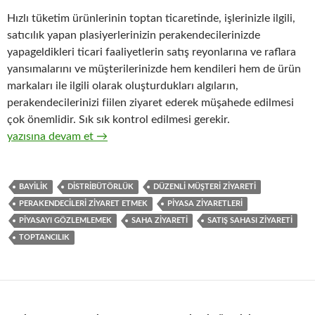
Hızlı tüketim ürünlerinin toptan ticaretinde, işlerinizle ilgili,
satıcılık yapan plasiyerlerinizin perakendecilerinizde
yapageldikleri ticari faaliyetlerin satış reyonlarına ve raflara
yansımalarını ve müşterilerinizde hem kendileri hem de ürün
markaları ile ilgili olarak oluşturdukları algıların,
perakendecilerinizi fiilen ziyaret ederek müşahede edilmesi
çok önemlidir. Sık sık kontrol edilmesi gerekir.
18-Hızlı tüketim ürünlerinin toptan ticaretinde perakendeciler
yazısına devam et
→
BAYILIK
DISTRIBÜTÖRLÜK
DÜZENLI MÜŞTERI ZIYARETI
PERAKENDECILERI ZIYARET ETMEK
PIYASA ZIYARETLERI
PIYASAYI GÖZLEMLEMEK
SAHA ZIYARETI
SATIŞ SAHASI ZIYARETI
TOPTANCILIK