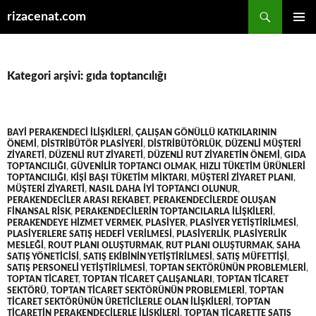
Ara
rizacenat.com
İÇERIĞE
BIRINCI
ATLA
MENÜ
Kategori arşivi: gıda toptancılığı
BAYI PERAKENDECI ILIŞKILERI
,
ÇALIŞAN GÖNÜLLÜ KATKILARININ
ÖNEMI
,
DISTRIBÜTÖR PLASIYERI
,
DISTRIBÜTÖRLÜK
,
DÜZENLI MÜŞTERI
ZIYARETI
,
DÜZENLI RUT ZIYARETI
,
DÜZENLI RUT ZIYARETIN ÖNEMI
,
GIDA
TOPTANCILIĞI
,
GÜVENILIR TOPTANCI OLMAK
,
HIZLI TÜKETIM ÜRÜNLERI
TOPTANCILIĞI
,
KIŞI BAŞI TÜKETIM MIKTARI
,
MÜŞTERI ZIYARET PLANI
,
MÜŞTERI ZIYARETI
,
NASIL DAHA IYI TOPTANCI OLUNUR
,
PERAKENDECILER ARASI REKABET
,
PERAKENDECILERDE OLUŞAN
FINANSAL RISK
,
PERAKENDECILERIN TOPTANCILARLA ILIŞKILERI
,
PERAKENDEYE HIZMET VERMEK
,
PLASIYER
,
PLASIYER YETIŞTIRILMESI
,
PLASIYERLERE SATIŞ HEDEFI VERILMESI
,
PLASIYERLIK
,
PLASIYERLIK
MESLEĞI
,
ROUT PLANI OLUŞTURMAK
,
RUT PLANI OLUŞTURMAK
,
SAHA
SATIŞ YÖNETICISI
,
SATIŞ EKIBININ YETIŞTIRILMESI
,
SATIŞ MÜFETTIŞI
,
SATIŞ PERSONELI YETIŞTIRILMESI
,
TOPTAN SEKTÖRÜNÜN PROBLEMLERI
,
TOPTAN TICARET
,
TOPTAN TICARET ÇALIŞANLARI
,
TOPTAN TICARET
SEKTÖRÜ
,
TOPTAN TICARET SEKTÖRÜNÜN PROBLEMLERI
,
TOPTAN
TICARET SEKTÖRÜNÜN ÜRETICILERLE OLAN ILIŞKILERI
,
TOPTAN
TICARETIN PERAKENDECILERLE ILIŞKILERI
,
TOPTAN TICARETTE SATIŞ