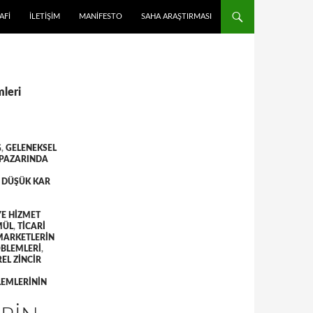
 ATLA
AFI
İLETIŞIM
MANIFESTO
SAHA ARAŞTIRMASI
mleri
G
,
GELENEKSEL
PAZARINDA
 DÜŞÜK KAR
E HIZMET
MÜL
,
TICARI
 MARKETLERIN
OBLEMLERI
,
EL ZINCIR
LEMLERININ