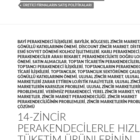
ÜRETICI FIRMALARIN SATIŞ POLITIKALARI
BAYI PERAKENDECI ILIŞKILERI
,
BAYILIK
,
BÖLGESEL ZINCIR MARKET
GÖNÜLLÜ KATKILARININ ÖNEMI
,
DISCOUNT ZINCIR MARKET
,
DIST
ESKI SOVYET DÖNEMI KOLHOZ IŞLETMELERI
,
KARLI PERAKENDECI
PERAKENDECILER ARASI REKABET
,
PERAKENDECILIKTE DOĞRU L
ÖNEMI
,
SATIN ALMACILAR
,
TOPTAN TICARETIN PERAKENDECILERLE
TOPTANCI PERAKENDECI ILIŞKILERI
,
TOPTANCILARIN PERAKENDEC
TICARI ILIŞKILERI
,
TOPTANCILIK
,
TOPTANCILIK SEKTÖRÜNDE ÇALI
GÖNÜLLÜ KATKILARININ ÖNEMI
,
ULUSAL ZINCIR MARKET
,
ULUSAL 
MARKETLERI ZARAR ETTIREN LOJISTIK FAALIYETLER
,
ULUSAL ZINC
MARKETLERIN KARSIZLIK PROBLEMI
,
ULUSAL ZINCIR MARKETLERIN
PROBLEMLERI
,
VERIMSIZ PERAKENDECI
,
YEREL ZINCIR MARKET
,
YE
MARKETLER
,
ZINCIR MARKET PERAKENDECILIĞI
,
ZINCIR MARKET
PERAKENDECILIĞININ PROBLEMLERI
,
ZINCIR MARKETLERIN PROB
ÇÖZÜMÜ
14-ZINCIR
PERAKENDECILERLE HIZL
TÜKETIM ÜRÜNLERININ