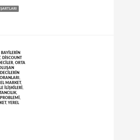
 ŞARTLARI
,
BAYILERIN
T
,
DISCOUNT
ECILER
,
ORTA
OLUŞAN
DECILERIN
 ORANLARI
,
REL MARKET
,
 ILIŞKILERI
,
TANCILIK
,
K PROBLEMI
,
KET
,
YEREL