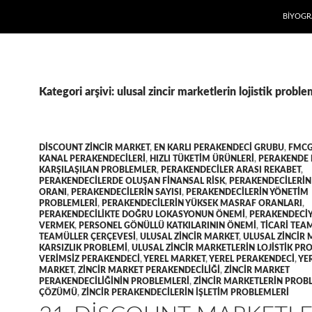
İÇERIĞE
BIYOGR
Kategori arşivi: ulusal zincir marketlerin lojistik proble
DISCOUNT ZINCIR MARKET
,
EN KARLI PERAKENDECI GRUBU
,
FMC
KANAL PERAKENDECILERI
,
HIZLI TÜKETIM ÜRÜNLERI
,
PERAKENDE 
KARŞILAŞILAN PROBLEMLER
,
PERAKENDECILER ARASI REKABET
,
PERAKENDECILERDE OLUŞAN FINANSAL RISK
,
PERAKENDECILERIN
ORANI
,
PERAKENDECILERIN SAYISI
,
PERAKENDECILERIN YÖNETIM
PROBLEMLERI
,
PERAKENDECILERIN YÜKSEK MASRAF ORANLARI
,
PERAKENDECILIKTE DOĞRU LOKASYONUN ÖNEMI
,
PERAKENDECIY
VERMEK
,
PERSONEL GÖNÜLLÜ KATKILARININ ÖNEMI
,
TICARI TEA
TEAMÜLLER ÇERÇEVESI
,
ULUSAL ZINCIR MARKET
,
ULUSAL ZINCIR
KARSIZLIK PROBLEMI
,
ULUSAL ZINCIR MARKETLERIN LOJISTIK PR
VERIMSIZ PERAKENDECI
,
YEREL MARKET
,
YEREL PERAKENDECI
,
YER
MARKET
,
ZINCIR MARKET PERAKENDECILIĞI
,
ZINCIR MARKET
PERAKENDECILIĞININ PROBLEMLERI
,
ZINCIR MARKETLERIN PROB
ÇÖZÜMÜ
,
ZINCIR PERAKENDECILERIN IŞLETIM PROBLEMLERI