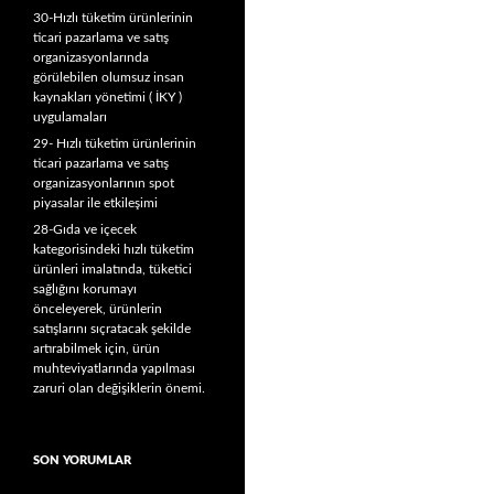
30-Hızlı tüketim ürünlerinin
ticari pazarlama ve satış
organizasyonlarında
görülebilen olumsuz insan
kaynakları yönetimi ( İKY )
uygulamaları
29- Hızlı tüketim ürünlerinin
ticari pazarlama ve satış
organizasyonlarının spot
piyasalar ile etkileşimi
28-Gıda ve içecek
kategorisindeki hızlı tüketim
ürünleri imalatında, tüketici
sağlığını korumayı
önceleyerek, ürünlerin
satışlarını sıçratacak şekilde
artırabilmek için, ürün
muhteviyatlarında yapılması
zaruri olan değişiklerin önemi.
SON YORUMLAR