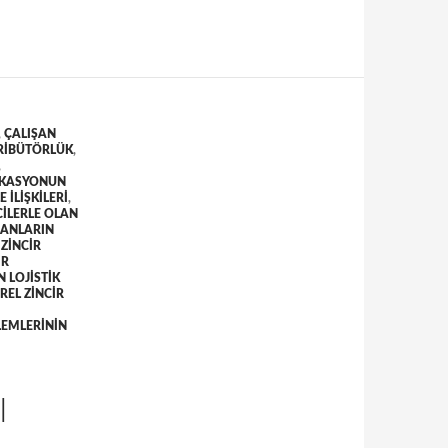
,
ÇALIŞAN
RIBÜTÖRLÜK
,
,
OKASYONUN
 ILIŞKILERI
,
ILERLE OLAN
ŞANLARIN
ZINCIR
IR
 LOJISTIK
REL ZINCIR
LEMLERININ
I