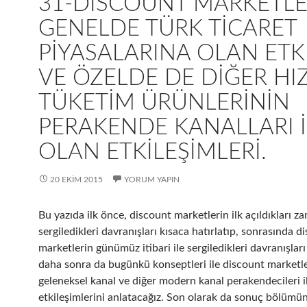
31-DISCOUNT MARKETLE
GENELDE TÜRK TICARET
PIYASALARINA OLAN ETKI
VE ÖZELDE DE DIĞER HIZ
TÜKETIM ÜRÜNLERININ
PERAKENDE KANALLARI I
OLAN ETKILEŞIMLERI.
20 EKIM 2015
YORUM YAPIN
Bu yazıda ilk önce, discount marketlerin ilk açıldıkları z
sergiledikleri davranışları kısaca hatırlatıp, sonrasında d
marketlerin günümüz itibari ile sergiledikleri davranışları
daha sonra da bugünkü konseptleri ile discount marketl
geleneksel kanal ve diğer modern kanal perakendecileri i
etkileşimlerini anlatacağız. Son olarak da sonuç bölümü