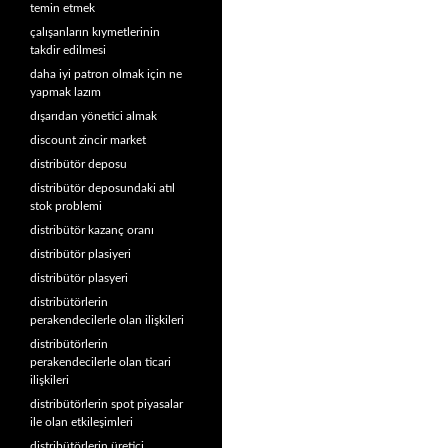
temin etmek
çalışanların kıymetlerinin
takdir edilmesi
daha iyi patron olmak için ne
yapmak lazım
dışarıdan yönetici almak
discount zincir market
distribütör deposu
distribütör deposundaki atıl
stok problemi
distribütör kazanç oranı
distribütör plasiyeri
distribütör plasyeri
distribütörlerin
perakendecilerle olan ilişkileri
distribütörlerin
perakendecilerle olan ticari
ilişkileri
distribütörlerin spot piyasalar
ile olan etkileşimleri
distribütörlerin üretici