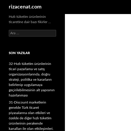
Ara
rizacenat.com
Hızlı tüketim ürünlerinin
ticaretine dair bazı fikirler …
A
r
a
m
SON YAZILAR
a
:
32-Hızlı tüketim ürünlerinin
ticari pazarlama ve satış
organizasyonlarında, doğru
strateji, politika ve kararların
belirlenip uygulamaya
geçirilebilmesinin alt yapısının
hazırlanması
31-Discount marketlerin
genelde Türk ticaret
piyasalarına olan etkileri ve
özelde de diğer hızlı tüketim
ürünlerinin perakende
kanalları ile olan etkileşimleri.