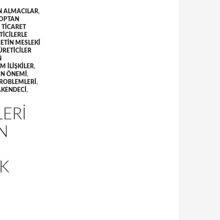
N ALMACILAR
,
OPTAN
 TICARET
ICILERLE
ETIN MESLEKI
ÜRETICILER
N
 ILIŞKILER
,
IN ÖNEMI
,
PROBLEMLERI
,
AKENDECI
,
LERI
N
K