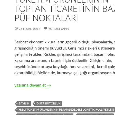
TOPTAN TICARETININ BA
PÜF NOKTALARI
26 NISAN 2014
YORUM YAPIN
Serbest ekonomik kuralların geçerli olduğu piyasalarda, 
girişimciliğin önemi büyüktür. Girişimci riskleri üstlene
gelişimi tetikler. Riskler, girişimci tarafından, başarılı ol
kazanma arzusunun tatmini için üstlenilir. Girişimcinin,
teşebbüsünde ortaya koyduğu hırs ve azmini, kendi çalı
aktarabildiği ölçüde de, kurmaya çalıştığı organizasyon ba
14-Zincir Perakendecilerle hızlı tüketim ürünlerinin topt
yazısına devam et
→
BAYILIK
DISTRIBÜTÖRLÜK
HIZLI TÜKETIM ÜRÜNLERININ PERAKENDEDEKI LOJISTIK FAALIYETLERI