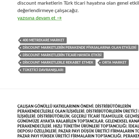
discount marketlerin Türk ticari hayatına olan genel etkil
değerlendirmeye çalışacağız.
31-Discount marketlerin genelde Türk ticaret piyasalarına 
yazısına devam et
→
400 METREKARE MARKET
DISCOUNT MARKETLERIN PERAKENDE PIYASALARINA OLAN ETKILERI
DISCOUNT MARKETLERIN TICARI HAYATA ETKISI
DISCOUNT MARKETLERLE REKABET ETMEK
ORTA MARKET
TÜKETICI DAVRANIŞLARI
ÇALIŞAN GÖNÜLLÜ KATKILARININ ÖNEMI
,
DISTRIBÜTÖRLERIN
PERAKENDECILERLE OLAN ILIŞKILERI
,
DISTRIBÜTÖRLERIN ÜRETICI
ILIŞKILERI
,
DISTRIBÜTÖRLÜK
,
GEÇERLI TICARI TEAMÜLLER
,
GEÇMI
GÜNÜMÜZE AYAKTA KALABILEN TOPTANCILAR
,
GELENEKSEL KAN
PERAKENDECILERI
,
HIZLI TÜKETIM ÜRÜNLERI TOPTANCILIĞI
,
IDEAL
DEPOSU ÖZELLIKLERI
,
PAZAR PAYI DÜŞÜK ÜRETICI FIRMALARIN T
PAZAR PAYI YÜKSEK ÜRETICI FIRMALARIN TOPTANCILIĞI
,
PERAKE