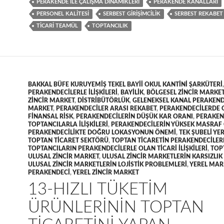
PERAKENDE ILE ÇALIŞMA DINAMIKLERI
PERAKENDE KANALLARI
PERSONEL KALITESI
SERBEST GIRIŞIMCILIK
SERBEST REKABET
TICARI TEAMÜL
TOPTANCILIK
BAKKAL BÜFE KURUYEMIŞ TEKEL BAYII OKUL KANTINI ŞARKÜTERI
PERAKENDECILERLE ILIŞKILERI
,
BAYILIK
,
BÖLGESEL ZINCIR MARKE
ZINCIR MARKET
,
DISTRIBÜTÖRLÜK
,
GELENEKSEL KANAL PERAKEND
MARKET
,
PERAKENDECILER ARASI REKABET
,
PERAKENDECILERDE 
FINANSAL RISK
,
PERAKENDECILERIN DÜŞÜK KAR ORANI
,
PERAKEN
TOPTANCILARLA ILIŞKILERI
,
PERAKENDECILERIN YÜKSEK MASRAF
PERAKENDECILIKTE DOĞRU LOKASYONUN ÖNEMI
,
TEK ŞUBELI YE
TOPTAN TICARET SEKTÖRÜ
,
TOPTAN TICARETIN PERAKENDECILERLE
TOPTANCILARIN PERAKENDECILERLE OLAN TICARI ILIŞKILERI
,
TOP
ULUSAL ZINCIR MARKET
,
ULUSAL ZINCIR MARKETLERIN KARSIZLI
ULUSAL ZINCIR MARKETLERIN LOJISTIK PROBLEMLERI
,
YEREL MAR
PERAKENDECI
,
YEREL ZINCIR MARKET
13-HIZLI TÜKETIM
ÜRÜNLERININ TOPTAN