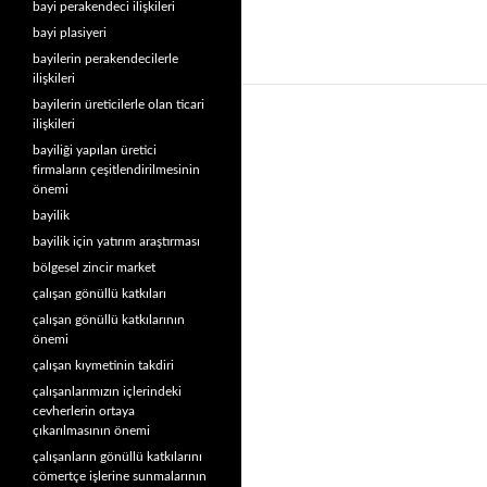
bayi perakendeci ilişkileri
bayi plasiyeri
bayilerin perakendecilerle
ilişkileri
bayilerin üreticilerle olan ticari
ilişkileri
bayiliği yapılan üretici
firmaların çeşitlendirilmesinin
önemi
bayilik
bayilik için yatırım araştırması
bölgesel zincir market
çalışan gönüllü katkıları
çalışan gönüllü katkılarının
önemi
çalışan kıymetinin takdiri
çalışanlarımızın içlerindeki
cevherlerin ortaya
çıkarılmasının önemi
çalışanların gönüllü katkılarını
cömertçe işlerine sunmalarının