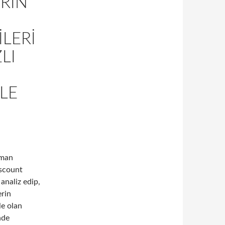
RIN
LERI
LI
LE
aman
iscount
 analiz edip,
erin
le olan
nde