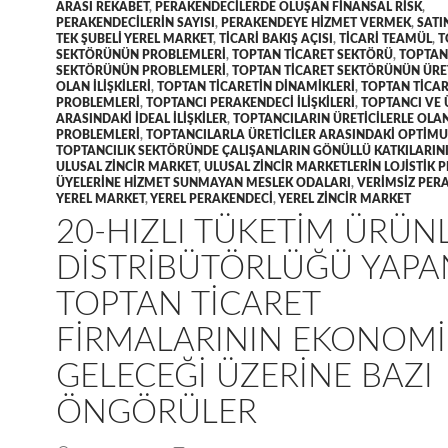
ARASI REKABET
,
PERAKENDECILERDE OLUŞAN FINANSAL RISK
,
PERAKENDECILERIN SAYISI
,
PERAKENDEYE HIZMET VERMEK
,
SATI
TEK ŞUBELI YEREL MARKET
,
TICARI BAKIŞ AÇISI
,
TICARI TEAMÜL
,
T
SEKTÖRÜNÜN PROBLEMLERI
,
TOPTAN TICARET SEKTÖRÜ
,
TOPTAN
SEKTÖRÜNÜN PROBLEMLERI
,
TOPTAN TICARET SEKTÖRÜNÜN ÜRET
OLAN ILIŞKILERI
,
TOPTAN TICARETIN DINAMIKLERI
,
TOPTAN TICAR
PROBLEMLERI
,
TOPTANCI PERAKENDECI ILIŞKILERI
,
TOPTANCI VE 
ARASINDAKI IDEAL ILIŞKILER
,
TOPTANCILARIN ÜRETICILERLE OLA
PROBLEMLERI
,
TOPTANCILARLA ÜRETICILER ARASINDAKI OPTIMUM
TOPTANCILIK SEKTÖRÜNDE ÇALIŞANLARIN GÖNÜLLÜ KATKILARIN
ULUSAL ZINCIR MARKET
,
ULUSAL ZINCIR MARKETLERIN LOJISTIK 
ÜYELERINE HIZMET SUNMAYAN MESLEK ODALARI
,
VERIMSIZ PER
YEREL MARKET
,
YEREL PERAKENDECI
,
YEREL ZINCIR MARKET
20-HIZLI TÜKETIM ÜRÜN
DISTRIBÜTÖRLÜĞÜ YAPA
TOPTAN TICARET
FIRMALARININ EKONOMI
GELECEĞI ÜZERINE BAZI
ÖNGÖRÜLER