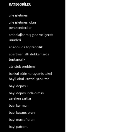
KATEGORILER
aile işletmesi
aile işletmesi olan
perakendeciler
ambalajlanmış gıda ve içecek
ürünleri
anadoluda toptancılık
apartman altı dükkanlarda
toptancılık
atıl stok problemi
bakkal büfe kuruyemiş tekel
bayii okul kantini şarküteri
bayi deposu
bayi deposunda olması
gereken şartlar
bayi kar marjı
bayi kazanç oranı
bayi masraf oranı
bayi patronu