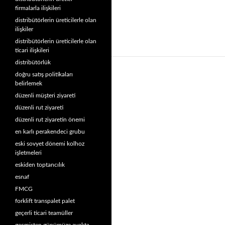
firmalarla ilişkileri
distribütörlerin üreticilerle olan
ilişkiler
distribütörlerin üreticilerle olan
ticari ilişkileri
distribütörlük
doğru satış politikaları
belirlemek
düzenli müşteri ziyareti
düzenli rut ziyareti
düzenli rut ziyaretin önemi
en karlı perakendeci grubu
eski sovyet dönemi kolhoz
işletmeleri
eskiden toptancılık
esnaf
FMCG
forklift transpalet palet
geçerli ticari teamüller