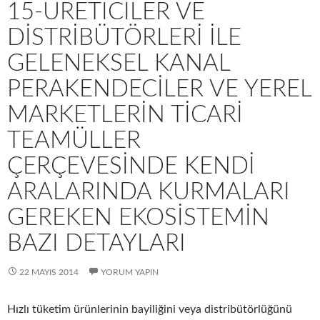
15-ÜRETICILER VE
DISTRIBÜTÖRLERI ILE
GELENEKSEL KANAL
PERAKENDECILER VE YEREL
MARKETLERIN TICARI
TEAMÜLLER
ÇERÇEVESINDE KENDI
ARALARINDA KURMALARI
GEREKEN EKOSISTEMIN
BAZI DETAYLARI
22 MAYIS 2014
YORUM YAPIN
Hızlı tüketim ürünlerinin bayiliğini veya distribütörlüğünü