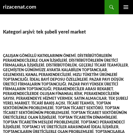
Ara
rizacenat.com
İÇERIĞE
BIRINCI
ATLA
MENÜ
Kategori arşivi: tek şubeli yerel market
ÇALIŞAN GÖNÜLLÜ KATKILARININ ÖNEMI
,
DISTRIBÜTÖRLERIN
PERAKENDECILERLE OLAN ILIŞKILERI
,
DISTRIBÜTÖRLERIN ÜRETICI
FIRMALARLA ILIŞKILERI
,
DISTRIBÜTÖRLÜK
,
GEÇERLI TICARI TEAMÜLLER
,
GEÇMIŞTEN GÜNÜMÜZE AYAKTA KALABILEN TOPTANCILAR
,
GELENEKSEL KANAL PERAKENDECILERI
,
HIZLI TÜKETIM ÜRÜNLERI
TOPTANCILIĞI
,
IDEAL BAYI DEPOSU ÖZELLIKLERI
,
PAZAR PAYI DÜŞÜK
ÜRETICI FIRMALARIN TOPTANCILIĞI
,
PAZAR PAYI YÜKSEK ÜRETICI
FIRMALARIN TOPTANCILIĞI
,
PERAKENDECILER ARASI REKABET
,
PERAKENDECILERDE OLUŞAN FINANSAL RISK
,
PERAKENDECILERIN
SAYISI
,
PERAKENDEYE HIZMET VERMEK
,
SATIN ALMACILAR
,
TEK ŞUBELI
YEREL MARKET
,
TICARI BAKIŞ AÇISI
,
TICARI TEAMÜL
,
TOPTAN
SEKTÖRÜNÜN PROBLEMLERI
,
TOPTAN TICARET SEKTÖRÜ
,
TOPTAN
TICARET SEKTÖRÜNÜN PROBLEMLERI
,
TOPTAN TICARET SEKTÖRÜNÜN
ÜRETICILERLE OLAN ILIŞKILERI
,
TOPTAN TICARETIN DINAMIKLERI
,
TOPTAN TICARETIN MESLEKI PROBLEMLERI
,
TOPTANCI PERAKENDECI
ILIŞKILERI
,
TOPTANCI VE ÜRETICILER ARASINDAKI IDEAL ILIŞKILER
,
TOPTANCILARIN ÜRETICILERLE OLAN PROBLEMLERI
,
TOPTANCILARLA