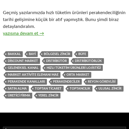
Geçmiş yazılarımızda hızlı tüketim ürünleri perakendeciliğinin
tarihi gelişimine küçük bir atıf yapmıştık. Bunu şimdi biraz
detaylandıralım.
13-Hızlı tüketim ürünlerinin toptan ticaretini yapan distribütö
yazısına devam et
→
BAKKAL
BAYI
BÖLGESEL ZINCIR
BÜFE
DISCOUNT MARKET
DISTRIBÜTÖR
DISTRIBÜTÖRLÜK
GELENEKSEL KANAL
HIZLI TÜKETIM ÜRÜNLERI LOJISTIĞI
MARKET AKTIVITE ELEMANI MAE
ORTA MARKET
PERAKENDE KANALLARI
PERAKENDECILER
REYON GÖREVLISI
SATIN ALMA
TOPTAN TICARET
TOPTANCILIK
ULUSAL ZINCIR
ÜRETICI FIRMA
YEREL ZINCIR