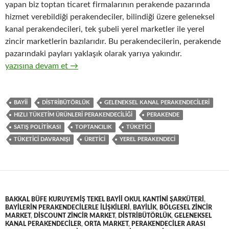
yapan biz toptan ticaret firmalarının perakende pazarında
hizmet verebildiği perakendeciler, bilindiği üzere geleneksel
kanal perakendecileri, tek şubeli yerel marketler ile yerel
zincir marketlerin bazılarıdır. Bu perakendecilerin, perakende
pazarındaki payları yaklaşık olarak yarıya yakındır.
15-Üreticiler ve distribütörleri ile geleneksel kanal perakendec
yazısına devam et
→
BAYII
DISTRIBÜTÖRLÜK
GELENEKSEL KANAL PERAKENDECILERI
HIZLI TÜKETIM ÜRÜNLERI PERAKENDECILIĞI
PERAKENDE
SATIŞ POLITIKASI
TOPTANCILIK
TÜKETICI
TÜKETICI DAVRANIŞI
ÜRETICI
YEREL PERAKENDECI
BAKKAL BÜFE KURUYEMIŞ TEKEL BAYII OKUL KANTINI ŞARKÜTERI
,
BAYILERIN PERAKENDECILERLE ILIŞKILERI
,
BAYILIK
,
BÖLGESEL ZINCIR
MARKET
,
DISCOUNT ZINCIR MARKET
,
DISTRIBÜTÖRLÜK
,
GELENEKSEL
KANAL PERAKENDECILER
,
ORTA MARKET
,
PERAKENDECILER ARASI