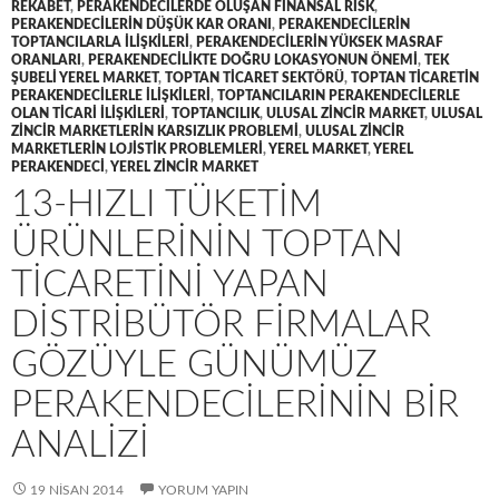
REKABET
,
PERAKENDECILERDE OLUŞAN FINANSAL RISK
,
PERAKENDECILERIN DÜŞÜK KAR ORANI
,
PERAKENDECILERIN
TOPTANCILARLA ILIŞKILERI
,
PERAKENDECILERIN YÜKSEK MASRAF
ORANLARI
,
PERAKENDECILIKTE DOĞRU LOKASYONUN ÖNEMI
,
TEK
ŞUBELI YEREL MARKET
,
TOPTAN TICARET SEKTÖRÜ
,
TOPTAN TICARETIN
PERAKENDECILERLE ILIŞKILERI
,
TOPTANCILARIN PERAKENDECILERLE
OLAN TICARI ILIŞKILERI
,
TOPTANCILIK
,
ULUSAL ZINCIR MARKET
,
ULUSAL
ZINCIR MARKETLERIN KARSIZLIK PROBLEMI
,
ULUSAL ZINCIR
MARKETLERIN LOJISTIK PROBLEMLERI
,
YEREL MARKET
,
YEREL
PERAKENDECI
,
YEREL ZINCIR MARKET
13-HIZLI TÜKETIM
ÜRÜNLERININ TOPTAN
TICARETINI YAPAN
DISTRIBÜTÖR FIRMALAR
GÖZÜYLE GÜNÜMÜZ
PERAKENDECILERININ BIR
ANALIZI
19 NISAN 2014
YORUM YAPIN