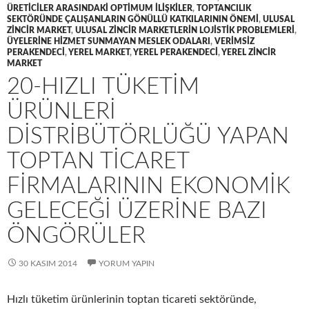
ÜRETICILER ARASINDAKI OPTIMUM ILIŞKILER
,
TOPTANCILIK
SEKTÖRÜNDE ÇALIŞANLARIN GÖNÜLLÜ KATKILARININ ÖNEMI
,
ULUSAL
ZINCIR MARKET
,
ULUSAL ZINCIR MARKETLERIN LOJISTIK PROBLEMLERI
,
ÜYELERINE HIZMET SUNMAYAN MESLEK ODALARI
,
VERIMSIZ
PERAKENDECI
,
YEREL MARKET
,
YEREL PERAKENDECI
,
YEREL ZINCIR
MARKET
20-HIZLI TÜKETIM
ÜRÜNLERI
DISTRIBÜTÖRLÜĞÜ YAPAN
TOPTAN TICARET
FIRMALARININ EKONOMIK
GELECEĞI ÜZERINE BAZI
ÖNGÖRÜLER
30 KASIM 2014
YORUM YAPIN
Hızlı tüketim ürünlerinin toptan ticareti sektöründe,