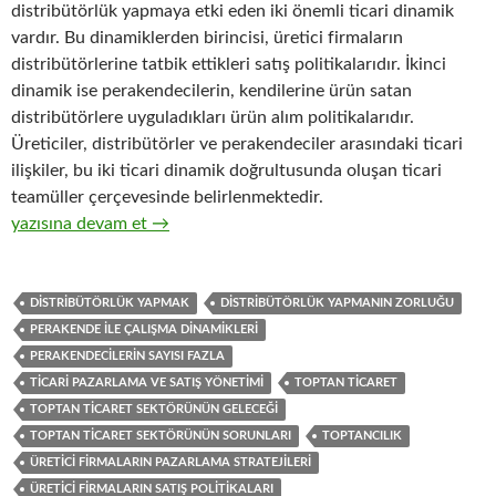
distribütörlük yapmaya etki eden iki önemli ticari dinamik
vardır. Bu dinamiklerden birincisi, üretici firmaların
distribütörlerine tatbik ettikleri satış politikalarıdır. İkinci
dinamik ise perakendecilerin, kendilerine ürün satan
distribütörlere uyguladıkları ürün alım politikalarıdır.
Üreticiler, distribütörler ve perakendeciler arasındaki ticari
ilişkiler, bu iki ticari dinamik doğrultusunda oluşan ticari
teamüller çerçevesinde belirlenmektedir.
20-Hızlı tüketim ürünleri distribütörlüğü yapan toptan ticaret 
yazısına devam et
→
DISTRIBÜTÖRLÜK YAPMAK
DISTRIBÜTÖRLÜK YAPMANIN ZORLUĞU
PERAKENDE ILE ÇALIŞMA DINAMIKLERI
PERAKENDECILERIN SAYISI FAZLA
TICARI PAZARLAMA VE SATIŞ YÖNETIMI
TOPTAN TICARET
TOPTAN TICARET SEKTÖRÜNÜN GELECEĞI
TOPTAN TICARET SEKTÖRÜNÜN SORUNLARI
TOPTANCILIK
ÜRETICI FIRMALARIN PAZARLAMA STRATEJILERI
ÜRETICI FIRMALARIN SATIŞ POLITIKALARI