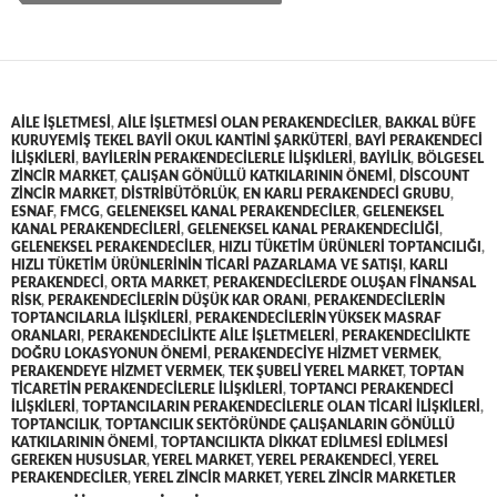
AILE IŞLETMESI
,
AILE IŞLETMESI OLAN PERAKENDECILER
,
BAKKAL BÜFE
KURUYEMIŞ TEKEL BAYII OKUL KANTINI ŞARKÜTERI
,
BAYI PERAKENDECI
ILIŞKILERI
,
BAYILERIN PERAKENDECILERLE ILIŞKILERI
,
BAYILIK
,
BÖLGESEL
ZINCIR MARKET
,
ÇALIŞAN GÖNÜLLÜ KATKILARININ ÖNEMI
,
DISCOUNT
ZINCIR MARKET
,
DISTRIBÜTÖRLÜK
,
EN KARLI PERAKENDECI GRUBU
,
ESNAF
,
FMCG
,
GELENEKSEL KANAL PERAKENDECILER
,
GELENEKSEL
KANAL PERAKENDECILERI
,
GELENEKSEL KANAL PERAKENDECILIĞI
,
GELENEKSEL PERAKENDECILER
,
HIZLI TÜKETIM ÜRÜNLERI TOPTANCILIĞI
,
HIZLI TÜKETIM ÜRÜNLERININ TICARI PAZARLAMA VE SATIŞI
,
KARLI
PERAKENDECI
,
ORTA MARKET
,
PERAKENDECILERDE OLUŞAN FINANSAL
RISK
,
PERAKENDECILERIN DÜŞÜK KAR ORANI
,
PERAKENDECILERIN
TOPTANCILARLA ILIŞKILERI
,
PERAKENDECILERIN YÜKSEK MASRAF
ORANLARI
,
PERAKENDECILIKTE AILE IŞLETMELERI
,
PERAKENDECILIKTE
DOĞRU LOKASYONUN ÖNEMI
,
PERAKENDECIYE HIZMET VERMEK
,
PERAKENDEYE HIZMET VERMEK
,
TEK ŞUBELI YEREL MARKET
,
TOPTAN
TICARETIN PERAKENDECILERLE ILIŞKILERI
,
TOPTANCI PERAKENDECI
ILIŞKILERI
,
TOPTANCILARIN PERAKENDECILERLE OLAN TICARI ILIŞKILERI
,
TOPTANCILIK
,
TOPTANCILIK SEKTÖRÜNDE ÇALIŞANLARIN GÖNÜLLÜ
KATKILARININ ÖNEMI
,
TOPTANCILIKTA DIKKAT EDILMESI EDILMESI
GEREKEN HUSUSLAR
,
YEREL MARKET
,
YEREL PERAKENDECI
,
YEREL
PERAKENDECILER
,
YEREL ZINCIR MARKET
,
YEREL ZINCIR MARKETLER