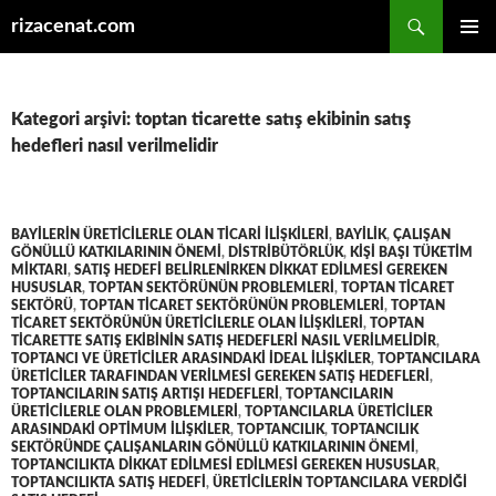
Ara
rizacenat.com
İÇERIĞE
BIRINCI
ATLA
MENÜ
Kategori arşivi: toptan ticarette satış ekibinin satış
hedefleri nasıl verilmelidir
BAYILERIN ÜRETICILERLE OLAN TICARI ILIŞKILERI
,
BAYILIK
,
ÇALIŞAN
GÖNÜLLÜ KATKILARININ ÖNEMI
,
DISTRIBÜTÖRLÜK
,
KIŞI BAŞI TÜKETIM
MIKTARI
,
SATIŞ HEDEFI BELIRLENIRKEN DIKKAT EDILMESI GEREKEN
HUSUSLAR
,
TOPTAN SEKTÖRÜNÜN PROBLEMLERI
,
TOPTAN TICARET
SEKTÖRÜ
,
TOPTAN TICARET SEKTÖRÜNÜN PROBLEMLERI
,
TOPTAN
TICARET SEKTÖRÜNÜN ÜRETICILERLE OLAN ILIŞKILERI
,
TOPTAN
TICARETTE SATIŞ EKIBININ SATIŞ HEDEFLERI NASIL VERILMELIDIR
,
TOPTANCI VE ÜRETICILER ARASINDAKI IDEAL ILIŞKILER
,
TOPTANCILARA
ÜRETICILER TARAFINDAN VERILMESI GEREKEN SATIŞ HEDEFLERI
,
TOPTANCILARIN SATIŞ ARTIŞI HEDEFLERI
,
TOPTANCILARIN
ÜRETICILERLE OLAN PROBLEMLERI
,
TOPTANCILARLA ÜRETICILER
ARASINDAKI OPTIMUM ILIŞKILER
,
TOPTANCILIK
,
TOPTANCILIK
SEKTÖRÜNDE ÇALIŞANLARIN GÖNÜLLÜ KATKILARININ ÖNEMI
,
TOPTANCILIKTA DIKKAT EDILMESI EDILMESI GEREKEN HUSUSLAR
,
TOPTANCILIKTA SATIŞ HEDEFI
,
ÜRETICILERIN TOPTANCILARA VERDIĞI