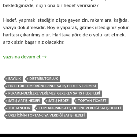
beklediğinizde, niçin ona bir hedef verirsiniz?
Hedef, yapmak istediğiniz işte gayenizin, rakamlara, kağıda,
yazıya dökülmesidir. Böyle yaparak, gitmek istediğiniz yolun
haritası çıkarılmış olur. Haritaya göre de o yolu kat etmek,
artık sizin başarınız olacaktır.
16-Hızlı tüketim ürünlerinin ticari pazarlama ve satış organizasy
yazısına devam et
→
BAYILIK
DISTRIBÜTÖRLÜK
HIZLI TÜKETIM ÜRÜNLERINDE SATIŞ HEDEFI VERILMESI
PERAKENDECILERE VERILMESI GEREKEN SATIŞ HEDEFLERI
SATIŞ ARTIŞ HEDEFI
SATIŞ HEDEFI
TOPTAN TICARET
TOPTANCILIK
TOPTANCININ SATIŞ EKIBINE VERDIĞI SATIŞ HEDEFI
ÜRETICININ TOPTANCIYA VERDIĞI SATIŞ HEDEFI