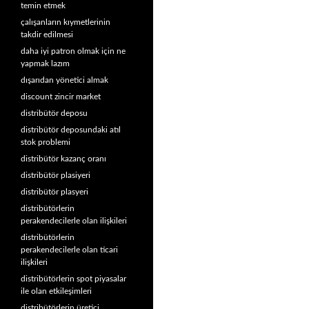
temin etmek
çalışanların kıymetlerinin
takdir edilmesi
daha iyi patron olmak için ne
yapmak lazım
dışarıdan yönetici almak
discount zincir market
distribütör deposu
distribütör deposundaki atıl
stok problemi
distribütör kazanç oranı
distribütör plasiyeri
distribütör plasyeri
distribütörlerin
perakendecilerle olan ilişkileri
distribütörlerin
perakendecilerle olan ticari
ilişkileri
distribütörlerin spot piyasalar
ile olan etkileşimleri
distribütörlerin üretici