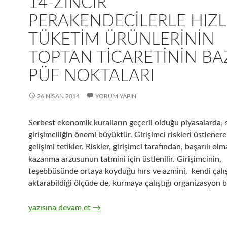
14-ZINCIR
PERAKENDECILERLE HIZL
TÜKETIM ÜRÜNLERININ
TOPTAN TICARETININ BA
PÜF NOKTALARI
26 NISAN 2014
YORUM YAPIN
Serbest ekonomik kuralların geçerli olduğu piyasalarda, 
girişimciliğin önemi büyüktür. Girişimci riskleri üstlene
gelişimi tetikler. Riskler, girişimci tarafından, başarılı ol
kazanma arzusunun tatmini için üstlenilir. Girişimcinin,
teşebbüsünde ortaya koyduğu hırs ve azmini, kendi çalı
aktarabildiği ölçüde de, kurmaya çalıştığı organizasyon ba
14-Zincir Perakendecilerle hızlı tüketim ürünlerinin topt
yazısına devam et
→