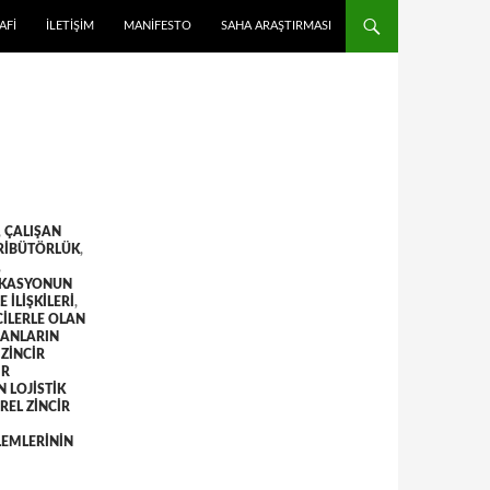
 ATLA
AFI
İLETIŞIM
MANIFESTO
SAHA ARAŞTIRMASI
,
ÇALIŞAN
RIBÜTÖRLÜK
,
,
OKASYONUN
 ILIŞKILERI
,
ILERLE OLAN
ŞANLARIN
ZINCIR
IR
 LOJISTIK
REL ZINCIR
LEMLERININ