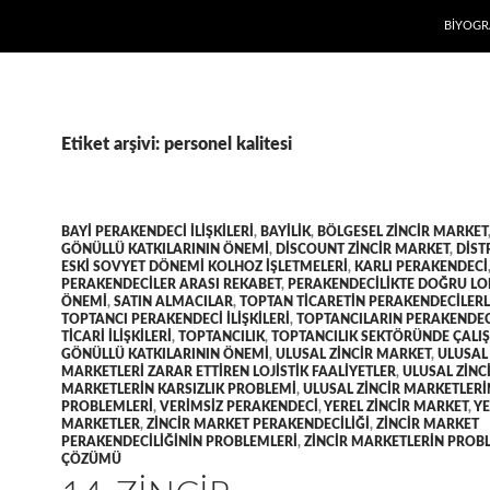
İÇERIĞE
BIYOGR
Etiket arşivi: personel kalitesi
BAYI PERAKENDECI ILIŞKILERI
,
BAYILIK
,
BÖLGESEL ZINCIR MARKET
GÖNÜLLÜ KATKILARININ ÖNEMI
,
DISCOUNT ZINCIR MARKET
,
DIST
ESKI SOVYET DÖNEMI KOLHOZ IŞLETMELERI
,
KARLI PERAKENDECI
PERAKENDECILER ARASI REKABET
,
PERAKENDECILIKTE DOĞRU L
ÖNEMI
,
SATIN ALMACILAR
,
TOPTAN TICARETIN PERAKENDECILERLE
TOPTANCI PERAKENDECI ILIŞKILERI
,
TOPTANCILARIN PERAKENDEC
TICARI ILIŞKILERI
,
TOPTANCILIK
,
TOPTANCILIK SEKTÖRÜNDE ÇALI
GÖNÜLLÜ KATKILARININ ÖNEMI
,
ULUSAL ZINCIR MARKET
,
ULUSAL 
MARKETLERI ZARAR ETTIREN LOJISTIK FAALIYETLER
,
ULUSAL ZINC
MARKETLERIN KARSIZLIK PROBLEMI
,
ULUSAL ZINCIR MARKETLERIN
PROBLEMLERI
,
VERIMSIZ PERAKENDECI
,
YEREL ZINCIR MARKET
,
YE
MARKETLER
,
ZINCIR MARKET PERAKENDECILIĞI
,
ZINCIR MARKET
PERAKENDECILIĞININ PROBLEMLERI
,
ZINCIR MARKETLERIN PROB
ÇÖZÜMÜ