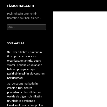
Ara
rizacenat.com
Hızlı tüketim ürünlerinin
ticaretine dair bazı fikirler …
A
r
a
m
SON YAZILAR
a
:
32-Hızlı tüketim ürünlerinin
ticari pazarlama ve satış
organizasyonlarında, doğru
strateji, politika ve kararların
belirlenip uygulamaya
geçirilebilmesinin alt yapısının
hazırlanması
31-Discount marketlerin
genelde Türk ticaret
piyasalarına olan etkileri ve
özelde de diğer hızlı tüketim
ürünlerinin perakende
kanalları ile olan etkileşimleri.