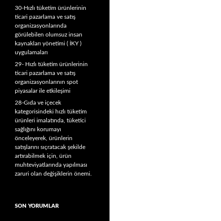
30-Hızlı tüketim ürünlerinin
ticari pazarlama ve satış
organizasyonlarında
görülebilen olumsuz insan
kaynakları yönetimi ( İKY )
uygulamaları
29- Hızlı tüketim ürünlerinin
ticari pazarlama ve satış
organizasyonlarının spot
piyasalar ile etkileşimi
28-Gıda ve içecek
kategorisindeki hızlı tüketim
ürünleri imalatında, tüketici
sağlığını korumayı
önceleyerek, ürünlerin
satışlarını sıçratacak şekilde
artırabilmek için, ürün
muhteviyatlarında yapılması
zaruri olan değişiklerin önemi.
SON YORUMLAR