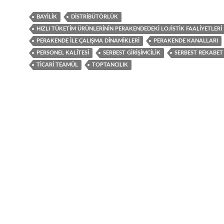
BAYILIK
DISTRIBÜTÖRLÜK
HIZLI TÜKETIM ÜRÜNLERININ PERAKENDEDEKI LOJISTIK FAALIYETLERI
PERAKENDE ILE ÇALIŞMA DINAMIKLERI
PERAKENDE KANALLARI
PERSONEL KALITESI
SERBEST GIRIŞIMCILIK
SERBEST REKABET
TICARI TEAMÜL
TOPTANCILIK