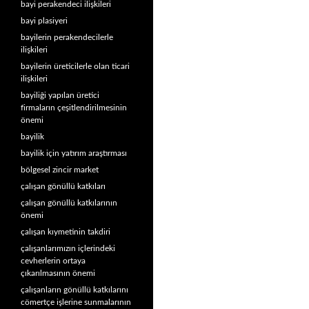
bayi perakendeci ilişkileri
bayi plasiyeri
bayilerin perakendecilerle
ilişkileri
bayilerin üreticilerle olan ticari
ilişkileri
bayiliği yapılan üretici
firmaların çeşitlendirilmesinin
önemi
bayilik
bayilik için yatırım araştırması
bölgesel zincir market
çalışan gönüllü katkıları
çalışan gönüllü katkılarının
önemi
çalışan kıymetinin takdiri
çalışanlarımızın içlerindeki
cevherlerin ortaya
çıkarılmasının önemi
çalışanların gönüllü katkılarını
cömertçe işlerine sunmalarının