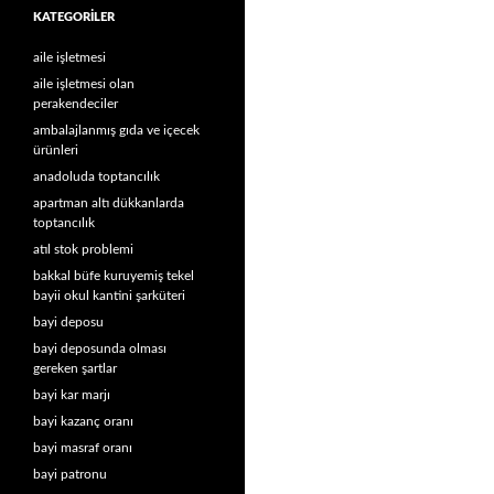
KATEGORILER
aile işletmesi
aile işletmesi olan
perakendeciler
ambalajlanmış gıda ve içecek
ürünleri
anadoluda toptancılık
apartman altı dükkanlarda
toptancılık
atıl stok problemi
bakkal büfe kuruyemiş tekel
bayii okul kantini şarküteri
bayi deposu
bayi deposunda olması
gereken şartlar
bayi kar marjı
bayi kazanç oranı
bayi masraf oranı
bayi patronu