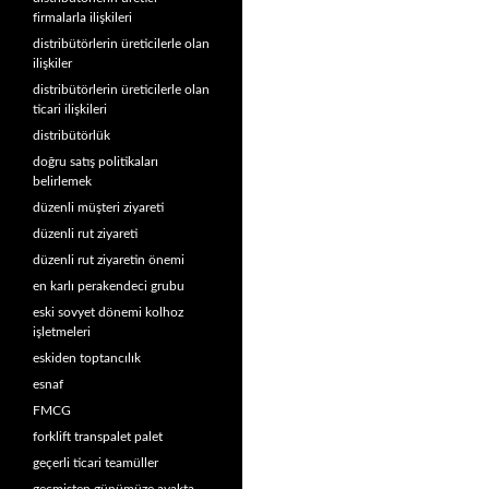
firmalarla ilişkileri
distribütörlerin üreticilerle olan
ilişkiler
distribütörlerin üreticilerle olan
ticari ilişkileri
distribütörlük
doğru satış politikaları
belirlemek
düzenli müşteri ziyareti
düzenli rut ziyareti
düzenli rut ziyaretin önemi
en karlı perakendeci grubu
eski sovyet dönemi kolhoz
işletmeleri
eskiden toptancılık
esnaf
FMCG
forklift transpalet palet
geçerli ticari teamüller