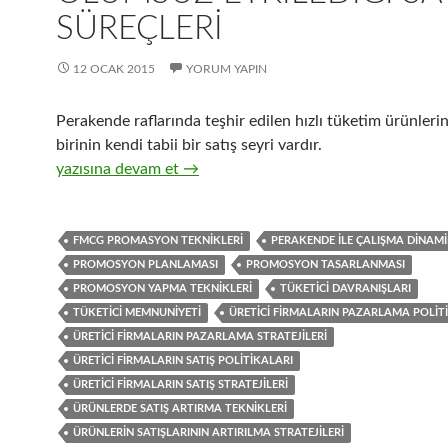
SÜREÇLERI
12 OCAK 2015
YORUM YAPIN
Perakende raflarında teşhir edilen hızlı tüketim ürünleri
birinin kendi tabii bir satış seyri vardır.
22-Üretici firmaların perakendecilere ve tüketicilere yön
yazısına devam et
→
FMCG PROMASYON TEKNIKLERI
PERAKENDE ILE ÇALIŞMA DINAMI
PROMOSYON PLANLAMASI
PROMOSYON TASARLANMASI
PROMOSYON YAPMA TEKNIKLERI
TÜKETICI DAVRANIŞLARI
TÜKETICI MEMNUNIYETI
ÜRETICI FIRMALARIN PAZARLAMA POLIT
ÜRETICI FIRMALARIN PAZARLAMA STRATEJILERI
ÜRETICI FIRMALARIN SATIŞ POLITIKALARI
ÜRETICI FIRMALARIN SATIŞ STRATEJILERI
ÜRÜNLERDE SATIŞ ARTIRMA TEKNIKLERI
ÜRÜNLERIN SATIŞLARININ ARTIRILMA STRATEJILERI