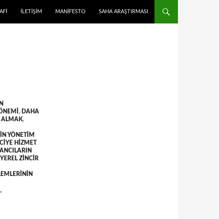
 ATLA
AFI
İLETIŞIM
MANIFESTO
SAHA ARAŞTIRMASI
IN
 ÖNEMI
,
DAHA
I ALMAK
,
IN YÖNETIM
CIYE HIZMET
ANCILARIN
YEREL ZINCIR
LEMLERININ
T