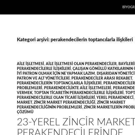
İÇERIĞE
BIYOGR
Kategori arşivi: perakendecilerin toptancılarla ilişkileri
AILE IŞLETMESI
,
AILE IŞLETMESI OLAN PERAKENDECILER
,
BAYILER
PERAKENDECILERLE ILIŞKILERI
,
ÇALIŞAN GÖNÜLLÜ KATKILARININ
IYI PATRON OLMAK IÇIN NE YAPMAK LAZIM
,
DIŞARIDAN YÖNETIC
PATRON VE ALT YÖNETICILERI
,
PERAKENDECILER ARASI REKABET
,
PERAKENDECILERIN TOPTANCILARLA ILIŞKILERI
,
PERAKENDECILER
PROBLEMLERI
,
PERAKENDECILIKTE AILE IŞLETMELERI
,
PERAKENDE
VERMEK
,
TOPTAN TICARETIN PERAKENDECILERLE ILIŞKILERI
,
TOPT
PERAKENDECILERLE OLAN TICARI ILIŞKILERI
,
YEREL PERAKENDECI
,
MARKET
,
ZINCIR MARKET PERAKENDECILIĞI
,
ZINCIR MARKET
PERAKENDECILIĞININ PROBLEMLERI
,
ZINCIR MARKETLERIN PROB
ÇÖZÜMÜ
23-YEREL ZINCIR MARKE
PERAKENDECILERINDE