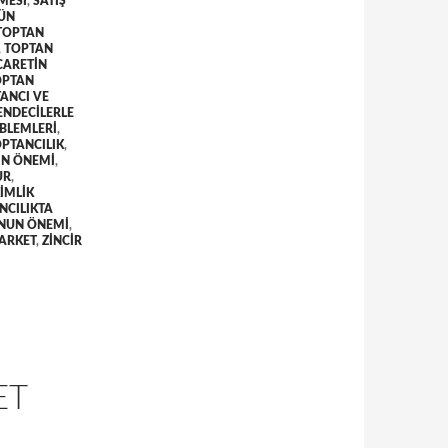
LMESI
,
SATIŞ
ÜN
TOPTAN
,
TOPTAN
CARETIN
OPTAN
ANCI VE
ENDECILERLE
OBLEMLERI
,
PTANCILIK
,
IN ÖNEMI
,
UR
,
IMLIK
NCILIKTA
UNUN ÖNEMI
,
MARKET
,
ZINCIR
ET