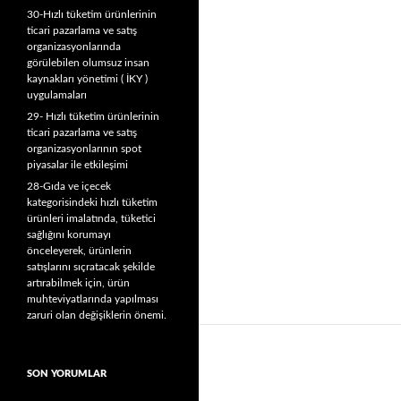
30-Hızlı tüketim ürünlerinin
ticari pazarlama ve satış
organizasyonlarında
görülebilen olumsuz insan
kaynakları yönetimi ( İKY )
uygulamaları
29- Hızlı tüketim ürünlerinin
ticari pazarlama ve satış
organizasyonlarının spot
piyasalar ile etkileşimi
28-Gıda ve içecek
kategorisindeki hızlı tüketim
ürünleri imalatında, tüketici
sağlığını korumayı
önceleyerek, ürünlerin
satışlarını sıçratacak şekilde
artırabilmek için, ürün
muhteviyatlarında yapılması
zaruri olan değişiklerin önemi.
SON YORUMLAR