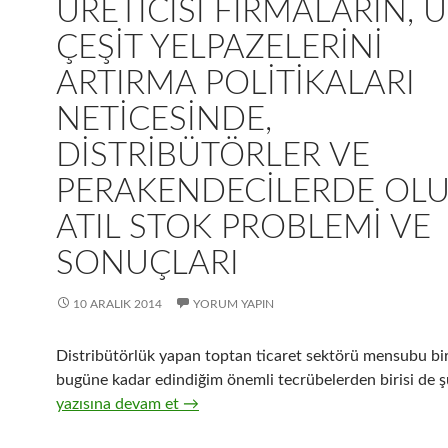
ÜRETICISI FIRMALARIN, 
ÇEŞIT YELPAZELERINI
ARTIRMA POLITIKALARI
NETICESINDE,
DISTRIBÜTÖRLER VE
PERAKENDECILERDE OL
ATIL STOK PROBLEMI VE
SONUÇLARI
10 ARALIK 2014
YORUM YAPIN
Distribütörlük yapan toptan ticaret sektörü mensubu bir
bugüne kadar edindiğim önemli tecrübelerden birisi de ş
21-Hızlı tüketim ürünleri üreticisi firmaların, ürün çeşit
yazısına devam et
→