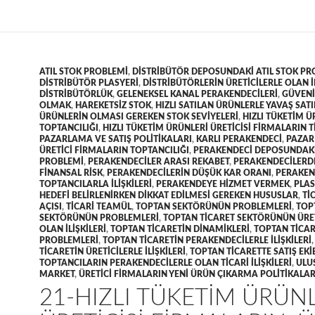
ATIL STOK PROBLEMI
,
DISTRIBÜTÖR DEPOSUNDAKI ATIL STOK PR
DISTRIBÜTÖR PLASYERI
,
DISTRIBÜTÖRLERIN ÜRETICILERLE OLAN I
DISTRIBÜTÖRLÜK
,
GELENEKSEL KANAL PERAKENDECILERI
,
GÜVENI
OLMAK
,
HAREKETSIZ STOK
,
HIZLI SATILAN ÜRÜNLERLE YAVAŞ SAT
ÜRÜNLERIN OLMASI GEREKEN STOK SEVIYELERI
,
HIZLI TÜKETIM Ü
TOPTANCILIĞI
,
HIZLI TÜKETIM ÜRÜNLERI ÜRETICISI FIRMALARIN T
PAZARLAMA VE SATIŞ POLITIKALARI
,
KARLI PERAKENDECI
,
PAZAR
ÜRETICI FIRMALARIN TOPTANCILIĞI
,
PERAKENDECI DEPOSUNDAKI
PROBLEMI
,
PERAKENDECILER ARASI REKABET
,
PERAKENDECILERD
FINANSAL RISK
,
PERAKENDECILERIN DÜŞÜK KAR ORANI
,
PERAKEN
TOPTANCILARLA ILIŞKILERI
,
PERAKENDEYE HIZMET VERMEK
,
PLAS
HEDEFI BELIRLENIRKEN DIKKAT EDILMESI GEREKEN HUSUSLAR
,
TI
AÇISI
,
TICARI TEAMÜL
,
TOPTAN SEKTÖRÜNÜN PROBLEMLERI
,
TOP
SEKTÖRÜNÜN PROBLEMLERI
,
TOPTAN TICARET SEKTÖRÜNÜN ÜRET
OLAN ILIŞKILERI
,
TOPTAN TICARETIN DINAMIKLERI
,
TOPTAN TICAR
PROBLEMLERI
,
TOPTAN TICARETIN PERAKENDECILERLE ILIŞKILERI
TICARETIN ÜRETICILERLE ILIŞKILERI
,
TOPTAN TICARETTE SATIŞ EKI
TOPTANCILARIN PERAKENDECILERLE OLAN TICARI ILIŞKILERI
,
ULU
MARKET
,
ÜRETICI FIRMALARIN YENI ÜRÜN ÇIKARMA POLITIKALAR
21-HIZLI TÜKETIM ÜRÜN