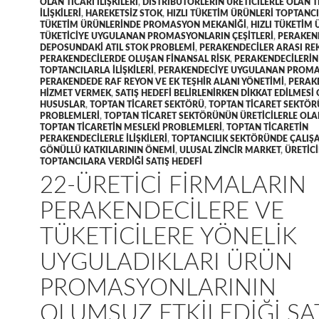
OLAN TICARI ILIŞKILERI
,
DISTRIBÜTÖRLERIN ÜRETICILERLE OLAN T
ILIŞKILERI
,
HAREKETSIZ STOK
,
HIZLI TÜKETIM ÜRÜNLERI TOPTANCI
TÜKETIM ÜRÜNLERINDE PROMASYON MEKANIĞI
,
HIZLI TÜKETIM
TÜKETICIYE UYGULANAN PROMASYONLARIN ÇEŞITLERI
,
PERAKEN
DEPOSUNDAKI ATIL STOK PROBLEMI
,
PERAKENDECILER ARASI RE
PERAKENDECILERDE OLUŞAN FINANSAL RISK
,
PERAKENDECILERIN
TOPTANCILARLA ILIŞKILERI
,
PERAKENDECIYE UYGULANAN PROM
PERAKENDEDE RAF REYON VE EK TEŞHIR ALANI YÖNETIMI
,
PERAK
HIZMET VERMEK
,
SATIŞ HEDEFI BELIRLENIRKEN DIKKAT EDILMESI
HUSUSLAR
,
TOPTAN TICARET SEKTÖRÜ
,
TOPTAN TICARET SEKTÖ
PROBLEMLERI
,
TOPTAN TICARET SEKTÖRÜNÜN ÜRETICILERLE OLAN 
TOPTAN TICARETIN MESLEKI PROBLEMLERI
,
TOPTAN TICARETIN
PERAKENDECILERLE ILIŞKILERI
,
TOPTANCILIK SEKTÖRÜNDE ÇALIŞ
GÖNÜLLÜ KATKILARININ ÖNEMI
,
ULUSAL ZINCIR MARKET
,
ÜRETICI
TOPTANCILARA VERDIĞI SATIŞ HEDEFI
22-ÜRETICI FIRMALARIN
PERAKENDECILERE VE
TÜKETICILERE YÖNELIK
UYGULADIKLARI ÜRÜN
PROMASYONLARININ
OLUMSUZ ETKILEDIĞI SA