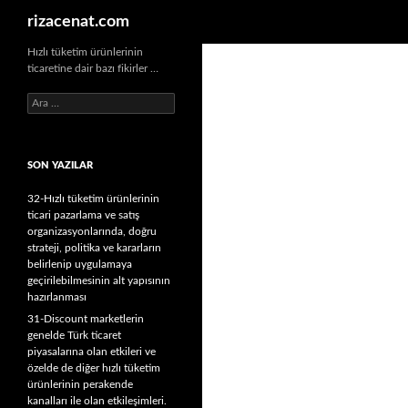
Ara
rizacenat.com
Hızlı tüketim ürünlerinin
ticaretine dair bazı fikirler …
A
r
a
m
SON YAZILAR
a
:
32-Hızlı tüketim ürünlerinin
ticari pazarlama ve satış
organizasyonlarında, doğru
strateji, politika ve kararların
belirlenip uygulamaya
geçirilebilmesinin alt yapısının
hazırlanması
31-Discount marketlerin
genelde Türk ticaret
piyasalarına olan etkileri ve
özelde de diğer hızlı tüketim
ürünlerinin perakende
kanalları ile olan etkileşimleri.