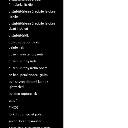
firmalarla ilişkileri
distribütörlerin üreticilerle olan
ilişkiler
distribütörlerin üreticilerle olan
ticari ilişkileri
distribütörlük
doğru satış politikaları
belirlemek
düzenli müşteri ziyareti
düzenli rut ziyareti
düzenli rut ziyaretin önemi
en karlı perakendeci grubu
eski sovyet dönemi kolhoz
işletmeleri
eskiden toptancılık
esnaf
FMCG
forklift transpalet palet
geçerli ticari teamüller