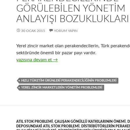
GÖRÜLEBILEN YÖNETIM
ANLAYIŞI BOZUKLUKLARI
30 OCAK 2015
YORUM YAPIN
Yerel zincir market olan perakendecilerin, Türk perakende
sektöründe önemli bir pazar payı vardır.
23-Yerel zincir market perakendecilerinde görülebilen yö
yazısına devam et
→
HIZLI TÜKETIM ÜRÜNLERI PERAKENDECILIĞININ PROBLEMLERI
YEREL ZINCIR MARKETLERIN YÖNETIM PROBLEMLERI
ATIL STOK PROBLEMI
,
ÇALIŞAN GÖNÜLLÜ KATKILARININ ÖNEMI
,
D
DEPOSUNDAKI ATIL STOK PROBLEMI
,
DISTRIBÜTÖRLERIN PERAKE