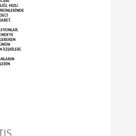
ICARI
LIĞI
,
HIZLI
 ÜRÜNLERINDE
DECI
KABET
,
ASYONLAR
,
ENDEYE
 GEREKEN
RÜNÜN
ILIŞKILERI
,
ANLARIN
LERIN
TIŞ