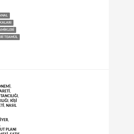
ANAL
IKALARI
AMIKLERI
ARI TEAMÜL
ÖNEMI
,
ARETI
,
TANCILIĞI
,
ILIĞI
,
KIŞI
ETI
,
NASIL
IYER
,
,
UT PLANI