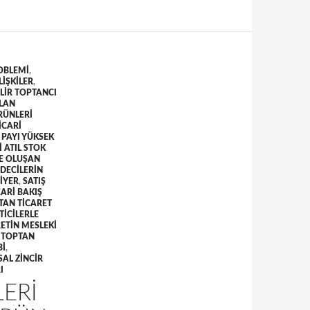
OBLEMI
,
LIŞKILER
,
LIR TOPTANCI
ILAN
RÜNLERI
ICARI
 PAYI YÜKSEK
 ATIL STOK
E OLUŞAN
DECILERIN
IYER
,
SATIŞ
CARI BAKIŞ
TAN TICARET
ICILERLE
ETIN MESLEKI
,
TOPTAN
BI
,
SAL ZINCIR
I
LERI