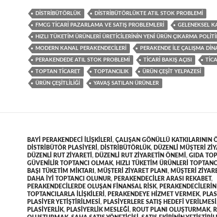
DISTRIBÜTÖRLÜK
DISTRIBÜTÖRLÜKTE ATIL STOK PROBLEMI
FMCG TICARI PAZARLAMA VE SATIŞ PROBLEMLERI
GELENEKSEL K
HIZLI TÜKETIM ÜRÜNLERI ÜRETICILERININ YENI ÜRÜN ÇIKARMA POLIT
MODERN KANAL PERAKENDECILERI
PERAKENDE ILE ÇALIŞMA DIN
PERAKENDEDE ATIL STOK PROBLEMI
TICARI BAKIŞ AÇISI
TIC
TOPTAN TICARET
TOPTANCILIK
ÜRÜN ÇEŞIT YELPAZESI
ÜRÜN ÇEŞITLILIĞI
YAVAŞ SATILAN ÜRÜNLER
BAYI PERAKENDECI ILIŞKILERI
,
ÇALIŞAN GÖNÜLLÜ KATKILARININ 
DISTRIBÜTÖR PLASIYERI
,
DISTRIBÜTÖRLÜK
,
DÜZENLI MÜŞTERI ZIY
DÜZENLI RUT ZIYARETI
,
DÜZENLI RUT ZIYARETIN ÖNEMI
,
GIDA TOP
GÜVENILIR TOPTANCI OLMAK
,
HIZLI TÜKETIM ÜRÜNLERI TOPTANC
BAŞI TÜKETIM MIKTARI
,
MÜŞTERI ZIYARET PLANI
,
MÜŞTERI ZIYAR
DAHA IYI TOPTANCI OLUNUR
,
PERAKENDECILER ARASI REKABET
,
PERAKENDECILERDE OLUŞAN FINANSAL RISK
,
PERAKENDECILERIN
TOPTANCILARLA ILIŞKILERI
,
PERAKENDEYE HIZMET VERMEK
,
PLAS
PLASIYER YETIŞTIRILMESI
,
PLASIYERLERE SATIŞ HEDEFI VERILMESI
PLASIYERLIK
,
PLASIYERLIK MESLEĞI
,
ROUT PLANI OLUŞTURMAK
,
R