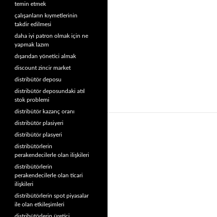
temin etmek
çalışanların kıymetlerinin
takdir edilmesi
daha iyi patron olmak için ne
yapmak lazım
dışarıdan yönetici almak
discount zincir market
distribütör deposu
distribütör deposundaki atıl
stok problemi
distribütör kazanç oranı
distribütör plasiyeri
distribütör plasyeri
distribütörlerin
perakendecilerle olan ilişkileri
distribütörlerin
perakendecilerle olan ticari
ilişkileri
distribütörlerin spot piyasalar
ile olan etkileşimleri
distribütörlerin üretici