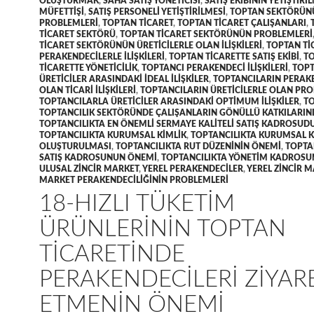
OLUŞTURMAK
,
SAHA SATIŞ YÖNETICISI
,
SATIŞ EKIBININ YETIŞTIRI
MÜFETTIŞI
,
SATIŞ PERSONELI YETIŞTIRILMESI
,
TOPTAN SEKTÖRÜN
PROBLEMLERI
,
TOPTAN TICARET
,
TOPTAN TICARET ÇALIŞANLARI
,
TICARET SEKTÖRÜ
,
TOPTAN TICARET SEKTÖRÜNÜN PROBLEMLERI
TICARET SEKTÖRÜNÜN ÜRETICILERLE OLAN ILIŞKILERI
,
TOPTAN TI
PERAKENDECILERLE ILIŞKILERI
,
TOPTAN TICARETTE SATIŞ EKIBI
,
T
TICARETTE YÖNETICILIK
,
TOPTANCI PERAKENDECI ILIŞKILERI
,
TOPT
ÜRETICILER ARASINDAKI IDEAL ILIŞKILER
,
TOPTANCILARIN PERAK
OLAN TICARI ILIŞKILERI
,
TOPTANCILARIN ÜRETICILERLE OLAN PR
TOPTANCILARLA ÜRETICILER ARASINDAKI OPTIMUM ILIŞKILER
,
TO
TOPTANCILIK SEKTÖRÜNDE ÇALIŞANLARIN GÖNÜLLÜ KATKILARIN
TOPTANCILIKTA EN ÖNEMLI SERMAYE KALITELI SATIŞ KADROSUD
TOPTANCILIKTA KURUMSAL KIMLIK
,
TOPTANCILIKTA KURUMSAL K
OLUŞTURULMASI
,
TOPTANCILIKTA RUT DÜZENININ ÖNEMI
,
TOPTA
SATIŞ KADROSUNUN ÖNEMI
,
TOPTANCILIKTA YÖNETIM KADROS
ULUSAL ZINCIR MARKET
,
YEREL PERAKENDECILER
,
YEREL ZINCIR 
MARKET PERAKENDECILIĞININ PROBLEMLERI
18-HIZLI TÜKETIM
ÜRÜNLERININ TOPTAN
TICARETINDE
PERAKENDECILERI ZIYAR
ETMENIN ÖNEMI