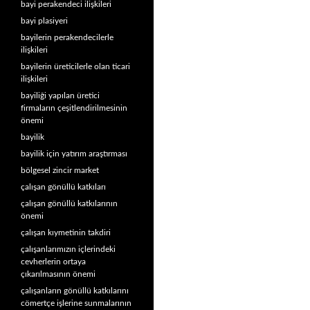
bayi perakendeci ilişkileri
bayi plasiyeri
bayilerin perakendecilerle
ilişkileri
bayilerin üreticilerle olan ticari
ilişkileri
bayiliği yapılan üretici
firmaların çeşitlendirilmesinin
önemi
bayilik
bayilik için yatırım araştırması
bölgesel zincir market
çalışan gönüllü katkıları
çalışan gönüllü katkılarının
önemi
çalışan kıymetinin takdiri
çalışanlarımızın içlerindeki
cevherlerin ortaya
çıkarılmasının önemi
çalışanların gönüllü katkılarını
cömertçe işlerine sunmalarının