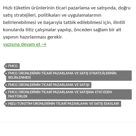
Hızlı tüketim ürünlerinin ticari pazarlama ve satışında, doğru
satış stratejileri, politikaları ve uygulamalarının
belirlenebilmesi ve başarıyla tatbik edilebilmesi için, ilintili
konularda titiz çalışmalar yapılıp, önceden sağlam bir alt
yapının hazırlanması gerekir.
32-Hızlı tüketim ürünlerinin ticari pazarlama ve satış organizasy
yazısına devam et
→
FMCG
FMCG ÜRÜNLERININ TICARI PAZARLAMA VE SATIŞ STRATEJILERININ
BELIRLENMESI
FMCG ÜRÜNLERININ TICARI PAZARLAMA VE SATIŞI
FMCG ÜRÜNLERININ TICARI PAZARLAMA VE SATIŞINA ETKI EDEN
FAKTÖRLER
HIZLI TÜKETIM ÜRÜNLERININ TICARI PAZARLAMA VE SATIŞ ESASLARI