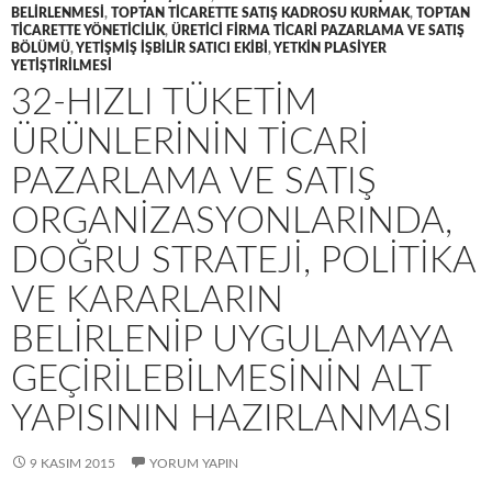
BELIRLENMESI
,
TOPTAN TICARETTE SATIŞ KADROSU KURMAK
,
TOPTAN
TICARETTE YÖNETICILIK
,
ÜRETICI FIRMA TICARI PAZARLAMA VE SATIŞ
BÖLÜMÜ
,
YETIŞMIŞ IŞBILIR SATICI EKIBI
,
YETKIN PLASIYER
YETIŞTIRILMESI
32-HIZLI TÜKETIM
ÜRÜNLERININ TICARI
PAZARLAMA VE SATIŞ
ORGANIZASYONLARINDA,
DOĞRU STRATEJI, POLITIKA
VE KARARLARIN
BELIRLENIP UYGULAMAYA
GEÇIRILEBILMESININ ALT
YAPISININ HAZIRLANMASI
9 KASIM 2015
YORUM YAPIN