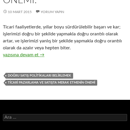
ÖNEMI.
10 MART 2015
YORUM YAPIN
Ticari faaliyetlerde, yıllar boyu sürdürülebilir başarı ve kar;
işlerimizi doğru bir şekilde yapmakla doğru orantılı olarak
artar, ve işlerimizi yanlış bir şekilde yapmakla doğru orantılı
olarak da azalır veya hepten biter.
25-Hızlı tüketim ürünleri distribütörlüğü yapan işletmelerimizi
yazısına devam et
→
DOĞRU SATIŞ POLITIKALARI BELIRLEMEK
TICARI PAZARLAMA VE SATIŞTA MERAK ETMENIN ÖNEMI
A
r
a