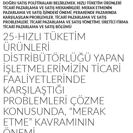
DOĞRU SATIŞ POLITIKALARI BELIRLEMEK
,
HIZLI TÜKETIM ÜRÜNLERI
TICARI PAZARLAMA VE SATIŞ MEKANIKLERI
,
MERAK ETMENIN
PAZARLAMA VE SATIŞ IŞINDEKI ÖNEMI
,
PERAKENDE PAZARINDA
KARŞILAŞILAN PROBLEMLER
,
TICARI PAZARLAMA VE SATIŞ
PROBLEMLERI
,
TICARI PAZARLAMA VE SATIŞ YÖNETIMI
,
ÜRETICI FIRMA
TICARI PAZARLAMA VE SATIŞ BÖLÜMÜ
25-HIZLI TÜKETIM
ÜRÜNLERI
DISTRIBÜTÖRLÜĞÜ YAPAN
IŞLETMELERIMIZIN TICARI
FAALIYETLERINDE
KARŞILAŞTIĞI
PROBLEMLERI ÇÖZME
KONUSUNDA, “MERAK
ETME” KAVRAMININ