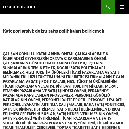
Ara
rizacenat.com
İÇERIĞE
BIRINCI
ATLA
MENÜ
Kategori arşivi: doğru satış politikaları belirlemek
ÇALIŞAN GÖNÜLLÜ KATKILARININ ÖNEMI
,
ÇALIŞANLARIMIZIN
IÇLERINDEKI CEVHERLERIN ORTAYA ÇIKARILMASININ ÖNEMI
,
ÇALIŞANLARIN GÖNÜLLÜ KATKILARINI CÖMERTÇE IŞLERINE
SUNMALARININ TEMIN ETMEK
,
DOĞRU SATIŞ POLITIKALARI
BELIRLEMEK
,
HIZLI TÜKETIM ÜRÜNLERI TICARI PAZARLAMA VE SATIŞ
MEKANIKLERI
,
HIZLI TÜKETIM ÜRÜNLERI ÜRETICISI FIRMALARIN TICARI
PAZARLAMA VE SATIŞ POLITIKALARI
,
HIZLI TÜKETIM ÜRÜNLERININ
TICARI PAZARLAMA VE SATIŞI
,
KIŞI BAŞI TÜKETIM MIKTARI
,
MERAK
ETMENIN PAZARLAMA VE SATIŞ IŞINDEKI ÖNEMI
,
PERAKENDE
PAZARINDA KARŞILAŞILAN PROBLEMLER
,
PERSONEL GÖNÜLLÜ
KATKILARININ ÖNEMI
,
PERSONEL KALITE PROFILI
,
PERSONEL LIYAKATI
,
PERSONEL LIYAKATINI ARTIRMA ÇALIŞMALARI
,
SAHA SATIŞ YÖNETICISI
,
SATIŞ EKIBININ YETIŞTIRILMESI
,
SATIŞ HEDEFI BELIRLENIRKEN DIKKAT
EDILMESI GEREKEN HUSUSLAR
,
SATIŞ HEDEFI VERILMESININ ÖNEMI
,
SATIŞ PERSONELI YETIŞTIRILMESI
,
TICARI PAZARLAMA VE SATIŞ
STRATEJILERI
,
TICARI PAZARLAMA VE SATIŞ YÖNETIMI
,
TICARI TEAMÜL
,
TICARI TEAMÜLLER ÇERÇEVESI
,
TOPTAN TICARETTE SATIŞ HEDEFININ