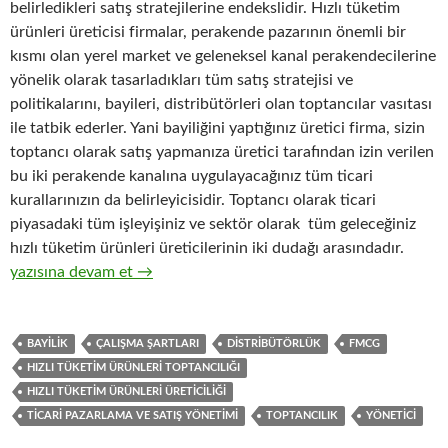
belirledikleri satış stratejilerine endekslidir. Hızlı tüketim
ürünleri üreticisi firmalar, perakende pazarının önemli bir
kısmı olan yerel market ve geleneksel kanal perakendecilerine
yönelik olarak tasarladıkları tüm satış stratejisi ve
politikalarını, bayileri, distribütörleri olan toptancılar vasıtası
ile tatbik ederler. Yani bayiliğini yaptığınız üretici firma, sizin
toptancı olarak satış yapmanıza üretici tarafından izin verilen
bu iki perakende kanalına uygulayacağınız tüm ticari
kurallarınızın da belirleyicisidir. Toptancı olarak ticari
piyasadaki tüm işleyişiniz ve sektör olarak tüm geleceğiniz
hızlı tüketim ürünleri üreticilerinin iki dudağı arasındadır.
11-Hızlı tüketim ürünleri toptancıları gözüyle, hızlı tüketim ürünl
yazısına devam et
→
BAYILIK
ÇALIŞMA ŞARTLARI
DISTRIBÜTÖRLÜK
FMCG
HIZLI TÜKETIM ÜRÜNLERI TOPTANCILIĞI
HIZLI TÜKETIM ÜRÜNLERI ÜRETICILIĞI
TICARI PAZARLAMA VE SATIŞ YÖNETIMI
TOPTANCILIK
YÖNETICI