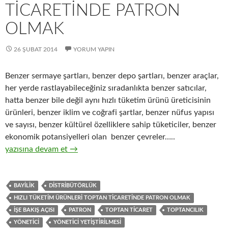
TICARETINDE PATRON
OLMAK
26 ŞUBAT 2014
YORUM YAPIN
Benzer sermaye şartları, benzer depo şartları, benzer araçlar,
her yerde rastlayabileceğiniz sıradanlıkta benzer satıcılar,
hatta benzer bile değil aynı hızlı tüketim ürünü üreticisinin
ürünleri, benzer iklim ve coğrafi şartlar, benzer nüfus yapısı
ve sayısı, benzer kültürel özelliklere sahip tüketiciler, benzer
ekonomik potansiyelleri olan benzer çevreler…..
7-Hızlı tüketim ürünleri ( FMCG ) toptan ticaretinde patron ol
yazısına devam et
→
BAYILIK
DISTRIBÜTÖRLÜK
HIZLI TÜKETIM ÜRÜNLERI TOPTAN TICARETINDE PATRON OLMAK
IŞE BAKIŞ AÇISI
PATRON
TOPTAN TICARET
TOPTANCILIK
YÖNETICI
YÖNETICI YETIŞTIRILMESI