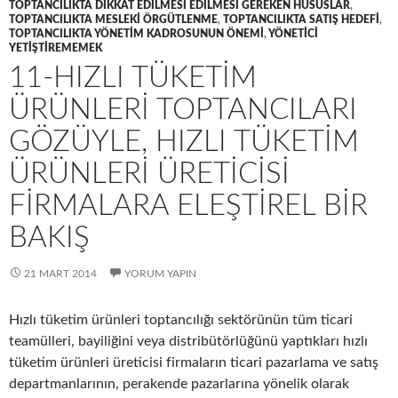
TOPTANCILIKTA DIKKAT EDILMESI EDILMESI GEREKEN HUSUSLAR
,
TOPTANCILIKTA MESLEKI ÖRGÜTLENME
,
TOPTANCILIKTA SATIŞ HEDEFI
,
TOPTANCILIKTA YÖNETIM KADROSUNUN ÖNEMI
,
YÖNETICI
YETIŞTIREMEMEK
11-HIZLI TÜKETIM
ÜRÜNLERI TOPTANCILARI
GÖZÜYLE, HIZLI TÜKETIM
ÜRÜNLERI ÜRETICISI
FIRMALARA ELEŞTIREL BIR
BAKIŞ
21 MART 2014
YORUM YAPIN
Hızlı tüketim ürünleri toptancılığı sektörünün tüm ticari
teamülleri, bayiliğini veya distribütörlüğünü yaptıkları hızlı
tüketim ürünleri üreticisi firmaların ticari pazarlama ve satış
departmanlarının, perakende pazarlarına yönelik olarak