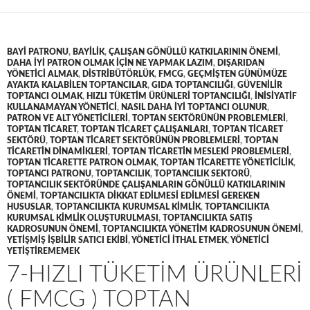
BAYI PATRONU
,
BAYILIK
,
ÇALIŞAN GÖNÜLLÜ KATKILARININ ÖNEMI
,
DAHA IYI PATRON OLMAK IÇIN NE YAPMAK LAZIM
,
DIŞARIDAN
YÖNETICI ALMAK
,
DISTRIBÜTÖRLÜK
,
FMCG
,
GEÇMIŞTEN GÜNÜMÜZE
AYAKTA KALABILEN TOPTANCILAR
,
GIDA TOPTANCILIĞI
,
GÜVENILIR
TOPTANCI OLMAK
,
HIZLI TÜKETIM ÜRÜNLERI TOPTANCILIĞI
,
INISIYATIF
KULLANAMAYAN YÖNETICI
,
NASIL DAHA IYI TOPTANCI OLUNUR
,
PATRON VE ALT YÖNETICILERI
,
TOPTAN SEKTÖRÜNÜN PROBLEMLERI
,
TOPTAN TICARET
,
TOPTAN TICARET ÇALIŞANLARI
,
TOPTAN TICARET
SEKTÖRÜ
,
TOPTAN TICARET SEKTÖRÜNÜN PROBLEMLERI
,
TOPTAN
TICARETIN DINAMIKLERI
,
TOPTAN TICARETIN MESLEKI PROBLEMLERI
,
TOPTAN TICARETTE PATRON OLMAK
,
TOPTAN TICARETTE YÖNETICILIK
,
TOPTANCI PATRONU
,
TOPTANCILIK
,
TOPTANCILIK SEKTORÜ
,
TOPTANCILIK SEKTÖRÜNDE ÇALIŞANLARIN GÖNÜLLÜ KATKILARININ
ÖNEMI
,
TOPTANCILIKTA DIKKAT EDILMESI EDILMESI GEREKEN
HUSUSLAR
,
TOPTANCILIKTA KURUMSAL KIMLIK
,
TOPTANCILIKTA
KURUMSAL KIMLIK OLUŞTURULMASI
,
TOPTANCILIKTA SATIŞ
KADROSUNUN ÖNEMI
,
TOPTANCILIKTA YÖNETIM KADROSUNUN ÖNEMI
,
YETIŞMIŞ IŞBILIR SATICI EKIBI
,
YÖNETICI ITHAL ETMEK
,
YÖNETICI
YETIŞTIREMEMEK
7-HIZLI TÜKETIM ÜRÜNLERI
( FMCG ) TOPTAN