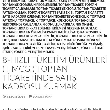
YETIŞTIRILMESI
,
PLASYERLIK MESLEĞI
,
SATIŞ EKIBININ YETIŞTIRILMESI
,
TOPTAN SEKTÖRÜNÜN PROBLEMLERI
,
TOPTAN TICARET
,
TOPTAN
TICARET ÇALIŞANLARI
,
TOPTAN TICARET SEKTÖRÜ
,
TOPTAN TICARETTE
PATRON OLMAK
,
TOPTAN TICARETTE SATIŞ EKIBI
,
TOPTAN TICARETTE
SATIŞ KADROSU KURMAK
,
TOPTAN TICARETTE YÖNETICILIK
,
TOPTANCI
PATRONU
,
TOPTANCILIK
,
TOPTANCILIK SEKTORÜ
,
TOPTANCILIK
SEKTÖRÜNDE ÇALIŞANLARIN GÖNÜLLÜ KATKILARININ ÖNEMI
,
TOPTANCILIKTA DIKKAT EDILMESI EDILMESI GEREKEN HUSUSLAR
,
TOPTANCILIKTA EN ÖNEMLI SERMAYE KALITELI SATIŞ KADROSUDUR
,
TOPTANCILIKTA KURUMSAL KIMLIK
,
TOPTANCILIKTA KURUMSAL KIMLIK
OLUŞTURULMASI
,
TOPTANCILIKTA YÖNETIM KADROSUNUN ÖNEMI
,
TOPTANCILIKTAN BAYILIĞE BAYILIKTEN DISTRIBÜTÖRLÜĞE
,
YETIŞMIŞ
IŞBILIR SATICI EKIBI
,
YETKIN PLASYER YETIŞTIRILMESI
,
YÖNETICI ITHAL
ETMEK
,
YÖNETICI YETIŞTIREMEMEK
8-HIZLI TÜKETIM ÜRÜNLERI
( FMCG ) TOPTAN
TICARETINDE SATIŞ
KADROSU KURMAK
3 MART 2014
YORUM YAPIN
Futbol kulüplerinde kadro oluşturmak çok önemlidir. Eksik