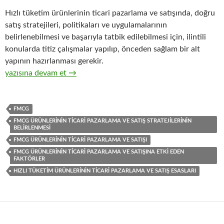
Hızlı tüketim ürünlerinin ticari pazarlama ve satışında, doğru
satış stratejileri, politikaları ve uygulamalarının
belirlenebilmesi ve başarıyla tatbik edilebilmesi için, ilintili
konularda titiz çalışmalar yapılıp, önceden sağlam bir alt
yapının hazırlanması gerekir.
32-Hızlı tüketim ürünlerinin ticari pazarlama ve satış organizasy
yazısına devam et
→
FMCG
FMCG ÜRÜNLERININ TICARI PAZARLAMA VE SATIŞ STRATEJILERININ
BELIRLENMESI
FMCG ÜRÜNLERININ TICARI PAZARLAMA VE SATIŞI
FMCG ÜRÜNLERININ TICARI PAZARLAMA VE SATIŞINA ETKI EDEN
FAKTÖRLER
HIZLI TÜKETIM ÜRÜNLERININ TICARI PAZARLAMA VE SATIŞ ESASLARI