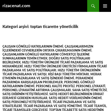
Ara
rizacenat.com
İÇERIĞE
BIRINCI
ATLA
MENÜ
Kategori arşivi: toptan ticarette yöneticilik
ÇALIŞAN GÖNÜLLÜ KATKILARININ ÖNEMI
,
ÇALIŞANLARIMIZIN
IÇLERINDEKI CEVHERLERIN ORTAYA ÇIKARILMASININ ÖNEMI
,
ÇALIŞANLARIN GÖNÜLLÜ KATKILARINI CÖMERTÇE IŞLERINE
SUNMALARININ TEMIN ETMEK
,
DOĞRU SATIŞ POLITIKALARI
BELIRLEMEK
,
HIZLI TÜKETIM ÜRÜNLERI TICARI PAZARLAMA VE SATIŞ
MEKANIKLERI
,
HIZLI TÜKETIM ÜRÜNLERI ÜRETICISI FIRMALARIN TICARI
PAZARLAMA VE SATIŞ POLITIKALARI
,
HIZLI TÜKETIM ÜRÜNLERININ
TICARI PAZARLAMA VE SATIŞI
,
KIŞI BAŞI TÜKETIM MIKTARI
,
MERAK
ETMENIN PAZARLAMA VE SATIŞ IŞINDEKI ÖNEMI
,
PERAKENDE
PAZARINDA KARŞILAŞILAN PROBLEMLER
,
PERSONEL GÖNÜLLÜ
KATKILARININ ÖNEMI
,
PERSONEL KALITE PROFILI
,
PERSONEL LIYAKATI
,
PERSONEL LIYAKATINI ARTIRMA ÇALIŞMALARI
,
SAHA SATIŞ YÖNETICISI
,
SATIŞ EKIBININ YETIŞTIRILMESI
,
SATIŞ HEDEFI BELIRLENIRKEN DIKKAT
EDILMESI GEREKEN HUSUSLAR
,
SATIŞ HEDEFI VERILMESININ ÖNEMI
,
SATIŞ PERSONELI YETIŞTIRILMESI
,
TICARI PAZARLAMA VE SATIŞ
STRATEJILERI
,
TICARI PAZARLAMA VE SATIŞ YÖNETIMI
,
TICARI TEAMÜL
,
TICARI TEAMÜLLER ÇERÇEVESI
,
TOPTAN TICARETTE SATIŞ HEDEFININ