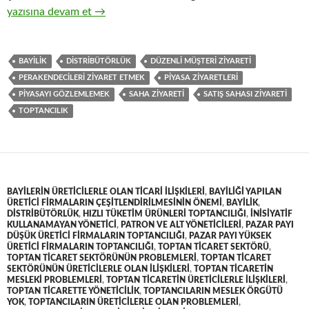
18-Hızlı tüketim ürünlerinin toptan ticaretinde perakendeciler
yazısına devam et
→
BAYILIK
DISTRIBÜTÖRLÜK
DÜZENLI MÜŞTERI ZIYARETI
PERAKENDECILERI ZIYARET ETMEK
PIYASA ZIYARETLERI
PIYASAYI GÖZLEMLEMEK
SAHA ZIYARETI
SATIŞ SAHASI ZIYARETI
TOPTANCILIK
BAYILERIN ÜRETICILERLE OLAN TICARI ILIŞKILERI
,
BAYILIĞI YAPILAN
ÜRETICI FIRMALARIN ÇEŞITLENDIRILMESININ ÖNEMI
,
BAYILIK
,
DISTRIBÜTÖRLÜK
,
HIZLI TÜKETIM ÜRÜNLERI TOPTANCILIĞI
,
INISIYATIF
KULLANAMAYAN YÖNETICI
,
PATRON VE ALT YÖNETICILERI
,
PAZAR PAYI
DÜŞÜK ÜRETICI FIRMALARIN TOPTANCILIĞI
,
PAZAR PAYI YÜKSEK
ÜRETICI FIRMALARIN TOPTANCILIĞI
,
TOPTAN TICARET SEKTÖRÜ
,
TOPTAN TICARET SEKTÖRÜNÜN PROBLEMLERI
,
TOPTAN TICARET
SEKTÖRÜNÜN ÜRETICILERLE OLAN ILIŞKILERI
,
TOPTAN TICARETIN
MESLEKI PROBLEMLERI
,
TOPTAN TICARETIN ÜRETICILERLE ILIŞKILERI
,
TOPTAN TICARETTE YÖNETICILIK
,
TOPTANCILARIN MESLEK ÖRGÜTÜ
YOK
,
TOPTANCILARIN ÜRETICILERLE OLAN PROBLEMLERI
,