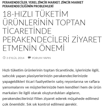
PERAKENDECILER
,
YEREL ZINCIR MARKET
,
ZINCIR MARKET
PERAKENDECILIĞININ PROBLEMLERI
18-HIZLI TÜKETIM
ÜRÜNLERININ TOPTAN
TICARETINDE
PERAKENDECILERI ZIYARET
ETMENIN ÖNEMI
3 EYLÜL 2014
YORUM YAPIN
Hızlı tüketim ürünlerinin toptan ticaretinde, işlerinizle ilgili,
satıcılık yapan plasiyerlerinizin perakendecilerinizde
yapageldikleri ticari faaliyetlerin satış reyonlarına ve raflara
yansımalarını ve müşterilerinizde hem kendileri hem de ürün
markaları ile ilgili olarak oluşturdukları algıların,
perakendecilerinizi fiilen ziyaret ederek müşahede edilmesi
çok önemlidir. Sık sık kontrol edilmesi gerekir.