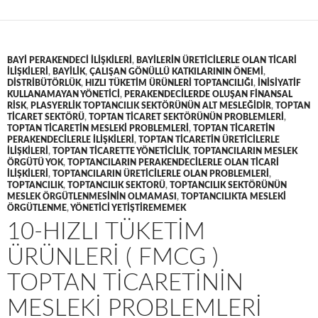
BAYI PERAKENDECI ILIŞKILERI
,
BAYILERIN ÜRETICILERLE OLAN TICARI
ILIŞKILERI
,
BAYILIK
,
ÇALIŞAN GÖNÜLLÜ KATKILARININ ÖNEMI
,
DISTRIBÜTÖRLÜK
,
HIZLI TÜKETIM ÜRÜNLERI TOPTANCILIĞI
,
INISIYATIF
KULLANAMAYAN YÖNETICI
,
PERAKENDECILERDE OLUŞAN FINANSAL
RISK
,
PLASYERLIK TOPTANCILIK SEKTÖRÜNÜN ALT MESLEĞIDIR
,
TOPTAN
TICARET SEKTÖRÜ
,
TOPTAN TICARET SEKTÖRÜNÜN PROBLEMLERI
,
TOPTAN TICARETIN MESLEKI PROBLEMLERI
,
TOPTAN TICARETIN
PERAKENDECILERLE ILIŞKILERI
,
TOPTAN TICARETIN ÜRETICILERLE
ILIŞKILERI
,
TOPTAN TICARETTE YÖNETICILIK
,
TOPTANCILARIN MESLEK
ÖRGÜTÜ YOK
,
TOPTANCILARIN PERAKENDECILERLE OLAN TICARI
ILIŞKILERI
,
TOPTANCILARIN ÜRETICILERLE OLAN PROBLEMLERI
,
TOPTANCILIK
,
TOPTANCILIK SEKTORÜ
,
TOPTANCILIK SEKTÖRÜNÜN
MESLEK ÖRGÜTLENMESININ OLMAMASI
,
TOPTANCILIKTA MESLEKI
ÖRGÜTLENME
,
YÖNETICI YETIŞTIREMEMEK
10-HIZLI TÜKETIM
ÜRÜNLERI ( FMCG )
TOPTAN TICARETININ
MESLEKI PROBLEMLERI