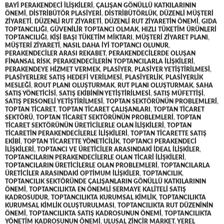
BAYI PERAKENDECI ILIŞKILERI
,
ÇALIŞAN GÖNÜLLÜ KATKILARININ
ÖNEMI
,
DISTRIBÜTÖR PLASIYERI
,
DISTRIBÜTÖRLÜK
,
DÜZENLI MÜŞTERI
ZIYARETI
,
DÜZENLI RUT ZIYARETI
,
DÜZENLI RUT ZIYARETIN ÖNEMI
,
GIDA
TOPTANCILIĞI
,
GÜVENILIR TOPTANCI OLMAK
,
HIZLI TÜKETIM ÜRÜNLERI
TOPTANCILIĞI
,
KIŞI BAŞI TÜKETIM MIKTARI
,
MÜŞTERI ZIYARET PLANI
,
MÜŞTERI ZIYARETI
,
NASIL DAHA IYI TOPTANCI OLUNUR
,
PERAKENDECILER ARASI REKABET
,
PERAKENDECILERDE OLUŞAN
FINANSAL RISK
,
PERAKENDECILERIN TOPTANCILARLA ILIŞKILERI
,
PERAKENDEYE HIZMET VERMEK
,
PLASIYER
,
PLASIYER YETIŞTIRILMESI
,
PLASIYERLERE SATIŞ HEDEFI VERILMESI
,
PLASIYERLIK
,
PLASIYERLIK
MESLEĞI
,
ROUT PLANI OLUŞTURMAK
,
RUT PLANI OLUŞTURMAK
,
SAHA
SATIŞ YÖNETICISI
,
SATIŞ EKIBININ YETIŞTIRILMESI
,
SATIŞ MÜFETTIŞI
,
SATIŞ PERSONELI YETIŞTIRILMESI
,
TOPTAN SEKTÖRÜNÜN PROBLEMLERI
,
TOPTAN TICARET
,
TOPTAN TICARET ÇALIŞANLARI
,
TOPTAN TICARET
SEKTÖRÜ
,
TOPTAN TICARET SEKTÖRÜNÜN PROBLEMLERI
,
TOPTAN
TICARET SEKTÖRÜNÜN ÜRETICILERLE OLAN ILIŞKILERI
,
TOPTAN
TICARETIN PERAKENDECILERLE ILIŞKILERI
,
TOPTAN TICARETTE SATIŞ
EKIBI
,
TOPTAN TICARETTE YÖNETICILIK
,
TOPTANCI PERAKENDECI
ILIŞKILERI
,
TOPTANCI VE ÜRETICILER ARASINDAKI IDEAL ILIŞKILER
,
TOPTANCILARIN PERAKENDECILERLE OLAN TICARI ILIŞKILERI
,
TOPTANCILARIN ÜRETICILERLE OLAN PROBLEMLERI
,
TOPTANCILARLA
ÜRETICILER ARASINDAKI OPTIMUM ILIŞKILER
,
TOPTANCILIK
,
TOPTANCILIK SEKTÖRÜNDE ÇALIŞANLARIN GÖNÜLLÜ KATKILARININ
ÖNEMI
,
TOPTANCILIKTA EN ÖNEMLI SERMAYE KALITELI SATIŞ
KADROSUDUR
,
TOPTANCILIKTA KURUMSAL KIMLIK
,
TOPTANCILIKTA
KURUMSAL KIMLIK OLUŞTURULMASI
,
TOPTANCILIKTA RUT DÜZENININ
ÖNEMI
,
TOPTANCILIKTA SATIŞ KADROSUNUN ÖNEMI
,
TOPTANCILIKTA
YÖNETIM KADROSUNUN ÖNEMI
,
ULUSAL ZINCIR MARKET
,
YEREL