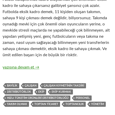
kadro ile sahaya çıkarsanız galibiyet şansınız çok azalır.
Futbolda eksik kadro demek, 11 kişiden oluşan takımın,
sahaya 9 kişi çıkması demek değildir, biliyorsunuz. Takımda
oynadığı mevki için çok önemli olan oyuncuların yerine, o
mevkide stresli maçlarda ne yapabileceği çok bilinmeyen, alt
yapıdan yetişmiş yeni, genç futbolcuların veya takıma ne
zaman, nasıl uyum sağlayacağı bilinmeyen yeni transferlerin
sahaya çıkması demektir, eksik kadro ile sahaya çıkmak. Ve
ümit edilen başarı için de büyük bir risktir.
8-Hızlı tüketim ürünleri ( FMCG ) toptan ticaretinde satış kad
yazısına devam et
→
BAYILIK
ÇALIŞAN
ÇALIŞAN KIYMETININ TAKDIRI
DISTRIBÜTÖRLÜK
EKIP
EKIP KURMAK
HIZLI TÜKETIM ÜRÜNLERI DISTRIBÜTÖRLÜĞÜ
PERSONEL
TAKIM OLMAK
TOPTAN TICARET
TOPTANCILIK
YÖNETIM