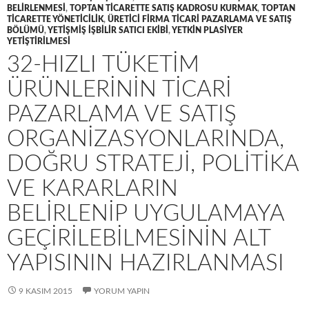
BELIRLENMESI
,
TOPTAN TICARETTE SATIŞ KADROSU KURMAK
,
TOPTAN
TICARETTE YÖNETICILIK
,
ÜRETICI FIRMA TICARI PAZARLAMA VE SATIŞ
BÖLÜMÜ
,
YETIŞMIŞ IŞBILIR SATICI EKIBI
,
YETKIN PLASIYER
YETIŞTIRILMESI
32-HIZLI TÜKETIM
ÜRÜNLERININ TICARI
PAZARLAMA VE SATIŞ
ORGANIZASYONLARINDA,
DOĞRU STRATEJI, POLITIKA
VE KARARLARIN
BELIRLENIP UYGULAMAYA
GEÇIRILEBILMESININ ALT
YAPISININ HAZIRLANMASI
9 KASIM 2015
YORUM YAPIN