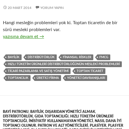
20 MART 2014
YORUM YAPIN
Hangi mesleğin problemleri yok ki. Toptan ticaretin de bir
sürü mesleki problemleri var.
10-Hızlı tüketim ürünleri ( FMCG ) toptan ticaretinin mesleki p
yazısına devam et
→
BAYILIK
DISTRIBÜTÖRLÜK
FINANSAL RISKLER
FMCG
HIZLI TÜKETIM ÜRÜNLERI DISTRIBÜTÖRLÜĞÜNÜN MESLEKI PROBLEMLERI
TICARI PAZARLAMA VE SATIŞ YÖNETIMI
TOPTAN TICARET
TOPTANCILIK
ÜRETICI FIRMA
YÖNETICI DAVRANIŞLARI
BAYI PATRONU
,
BAYILIK
,
DIŞARIDAN YÖNETICI ALMAK
,
DISTRIBÜTÖRLÜK
,
GIDA TOPTANCILIĞI
,
HIZLI TÜKETIM ÜRÜNLERI
TOPTANCILIĞI
,
INISIYATIF KULLANAMAYAN YÖNETICI
,
NASIL DAHA IYI
TOPTANCI OLUNUR
,
PATRON VE ALT YÖNETICILERI
,
PLASIYER
,
PLASYER