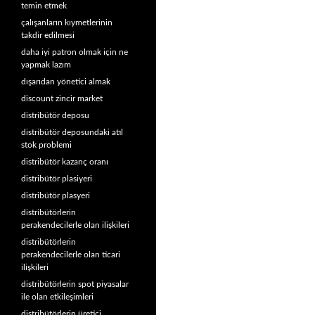
temin etmek
çalışanların kıymetlerinin
takdir edilmesi
daha iyi patron olmak için ne
yapmak lazım
dışarıdan yönetici almak
discount zincir market
distribütör deposu
distribütör deposundaki atıl
stok problemi
distribütör kazanç oranı
distribütör plasiyeri
distribütör plasyeri
distribütörlerin
perakendecilerle olan ilişkileri
distribütörlerin
perakendecilerle olan ticari
ilişkileri
distribütörlerin spot piyasalar
ile olan etkileşimleri
distribütörlerin üretici