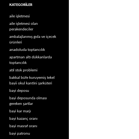
KATEGORILER
aile işletmesi
aile işletmesi olan
perakendeciler
ambalajlanmış gıda ve içecek
ürünleri
anadoluda toptancılık
apartman altı dükkanlarda
toptancılık
atıl stok problemi
bakkal büfe kuruyemiş tekel
bayii okul kantini şarküteri
bayi deposu
bayi deposunda olması
gereken şartlar
bayi kar marjı
bayi kazanç oranı
bayi masraf oranı
bayi patronu