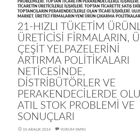
PROBLEMLERI
,
TOPTAN TICARETIN PERAKENDECILERLE ILIŞKILERI
TICARETIN ÜRETICILERLE ILIŞKILERI
,
TOPTAN TICARETTE SATIŞ EKI
TOPTANCILARIN PERAKENDECILERLE OLAN TICARI ILIŞKILERI
,
ULU
MARKET
,
ÜRETICI FIRMALARIN YENI ÜRÜN ÇIKARMA POLITIKALAR
21-HIZLI TÜKETIM ÜRÜN
ÜRETICISI FIRMALARIN, 
ÇEŞIT YELPAZELERINI
ARTIRMA POLITIKALARI
NETICESINDE,
DISTRIBÜTÖRLER VE
PERAKENDECILERDE OL
ATIL STOK PROBLEMI VE
SONUÇLARI
10 ARALIK 2014
YORUM YAPIN