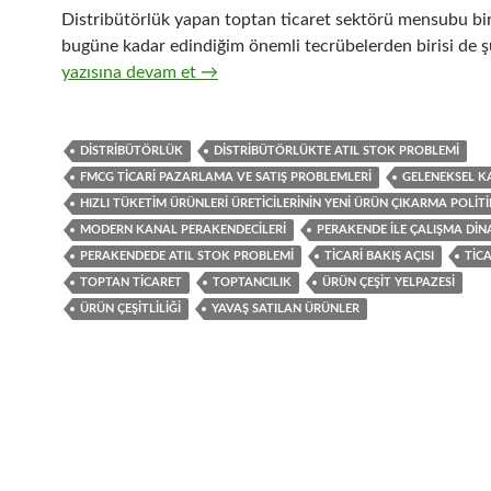
Distribütörlük yapan toptan ticaret sektörü mensubu bir
bugüne kadar edindiğim önemli tecrübelerden birisi de ş
21-Hızlı tüketim ürünleri üreticisi firmaların, ürün çeşit
yazısına devam et
→
DISTRIBÜTÖRLÜK
DISTRIBÜTÖRLÜKTE ATIL STOK PROBLEMI
FMCG TICARI PAZARLAMA VE SATIŞ PROBLEMLERI
GELENEKSEL K
HIZLI TÜKETIM ÜRÜNLERI ÜRETICILERININ YENI ÜRÜN ÇIKARMA POLIT
MODERN KANAL PERAKENDECILERI
PERAKENDE ILE ÇALIŞMA DIN
PERAKENDEDE ATIL STOK PROBLEMI
TICARI BAKIŞ AÇISI
TIC
TOPTAN TICARET
TOPTANCILIK
ÜRÜN ÇEŞIT YELPAZESI
ÜRÜN ÇEŞITLILIĞI
YAVAŞ SATILAN ÜRÜNLER