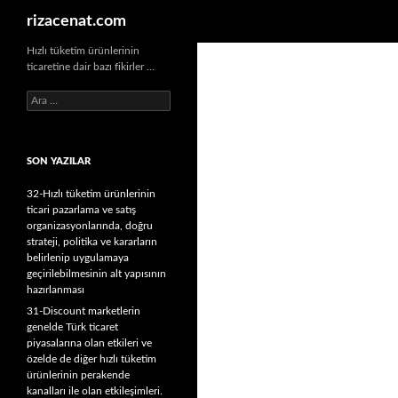
Ara
rizacenat.com
Hızlı tüketim ürünlerinin
ticaretine dair bazı fikirler …
A
r
a
m
SON YAZILAR
a
:
32-Hızlı tüketim ürünlerinin
ticari pazarlama ve satış
organizasyonlarında, doğru
strateji, politika ve kararların
belirlenip uygulamaya
geçirilebilmesinin alt yapısının
hazırlanması
31-Discount marketlerin
genelde Türk ticaret
piyasalarına olan etkileri ve
özelde de diğer hızlı tüketim
ürünlerinin perakende
kanalları ile olan etkileşimleri.