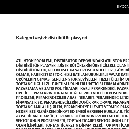
İÇERIĞE
BIYOGR
Kategori arşivi: distribütör plasyeri
ATIL STOK PROBLEMI
,
DISTRIBÜTÖR DEPOSUNDAKI ATIL STOK PR
DISTRIBÜTÖR PLASYERI
,
DISTRIBÜTÖRLERIN ÜRETICILERLE OLAN I
DISTRIBÜTÖRLÜK
,
GELENEKSEL KANAL PERAKENDECILERI
,
GÜVENI
OLMAK
,
HAREKETSIZ STOK
,
HIZLI SATILAN ÜRÜNLERLE YAVAŞ SAT
ÜRÜNLERIN OLMASI GEREKEN STOK SEVIYELERI
,
HIZLI TÜKETIM Ü
TOPTANCILIĞI
,
HIZLI TÜKETIM ÜRÜNLERI ÜRETICISI FIRMALARIN T
PAZARLAMA VE SATIŞ POLITIKALARI
,
KARLI PERAKENDECI
,
PAZAR
ÜRETICI FIRMALARIN TOPTANCILIĞI
,
PERAKENDECI DEPOSUNDAKI
PROBLEMI
,
PERAKENDECILER ARASI REKABET
,
PERAKENDECILERD
FINANSAL RISK
,
PERAKENDECILERIN DÜŞÜK KAR ORANI
,
PERAKEN
TOPTANCILARLA ILIŞKILERI
,
PERAKENDEYE HIZMET VERMEK
,
PLAS
HEDEFI BELIRLENIRKEN DIKKAT EDILMESI GEREKEN HUSUSLAR
,
TI
AÇISI
,
TICARI TEAMÜL
,
TOPTAN SEKTÖRÜNÜN PROBLEMLERI
,
TOP
SEKTÖRÜNÜN PROBLEMLERI
,
TOPTAN TICARET SEKTÖRÜNÜN ÜRET
OLAN ILIŞKILERI
,
TOPTAN TICARETIN DINAMIKLERI
,
TOPTAN TICAR