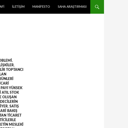
 ATLA
AFI
İLETIŞIM
MANIFESTO
SAHA ARAŞTIRMASI
OBLEMI
,
LIŞKILER
,
LIR TOPTANCI
ILAN
RÜNLERI
ICARI
 PAYI YÜKSEK
 ATIL STOK
E OLUŞAN
DECILERIN
IYER
,
SATIŞ
CARI BAKIŞ
TAN TICARET
ICILERLE
ETIN MESLEKI