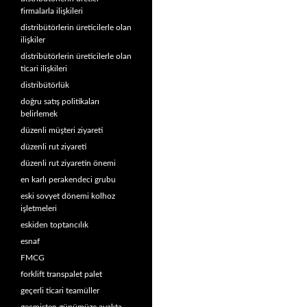
firmalarla ilişkileri
distribütörlerin üreticilerle olan
ilişkiler
distribütörlerin üreticilerle olan
ticari ilişkileri
distribütörlük
doğru satış politikaları
belirlemek
düzenli müşteri ziyareti
düzenli rut ziyareti
düzenli rut ziyaretin önemi
en karlı perakendeci grubu
eski sovyet dönemi kolhoz
işletmeleri
eskiden toptancılık
esnaf
FMCG
forklift transpalet palet
geçerli ticari teamüller