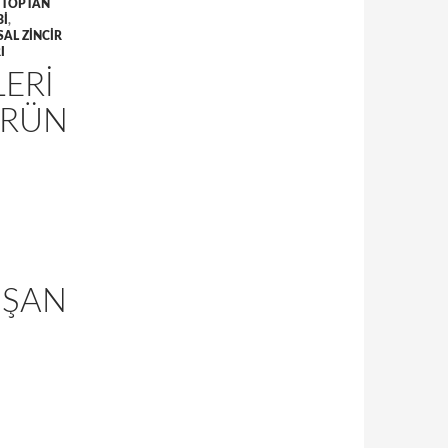
,
TOPTAN
BI
,
SAL ZINCIR
I
LERI
ÜRÜN
UŞAN