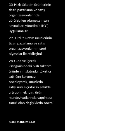
30-Hızlı tüketim ürünlerinin
ticari pazarlama ve satış
organizasyonlarında
görülebilen olumsuz insan
kaynakları yönetimi ( İKY )
uygulamaları
29- Hızlı tüketim ürünlerinin
ticari pazarlama ve satış
organizasyonlarının spot
piyasalar ile etkileşimi
28-Gıda ve içecek
kategorisindeki hızlı tüketim
ürünleri imalatında, tüketici
sağlığını korumayı
önceleyerek, ürünlerin
satışlarını sıçratacak şekilde
artırabilmek için, ürün
muhteviyatlarında yapılması
zaruri olan değişiklerin önemi.
SON YORUMLAR