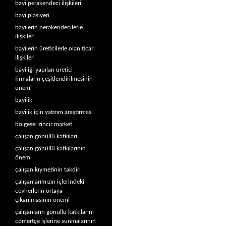
bayi perakendeci ilişkileri
bayi plasiyeri
bayilerin perakendecilerle
ilişkileri
bayilerin üreticilerle olan ticari
ilişkileri
bayiliği yapılan üretici
firmaların çeşitlendirilmesinin
önemi
bayilik
bayilik için yatırım araştırması
bölgesel zincir market
çalışan gönüllü katkıları
çalışan gönüllü katkılarının
önemi
çalışan kıymetinin takdiri
çalışanlarımızın içlerindeki
cevherlerin ortaya
çıkarılmasının önemi
çalışanların gönüllü katkılarını
cömertçe işlerine sunmalarının