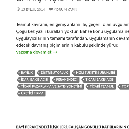
15 EYLÜL 2014
YORUM YAPIN
Teamül kavramı, en geniş anlamı ile, geçerli olan uygula
Çoğu kez yazılı kuralları yoktur. Bahse konu uygulama n
uygulayıcılarının tamamı tarafından, uygulamanın devam
edecek davranış biçimlerinin kabulü şeklinde yürür.
19-Hızlı tüketim ürünlerinin toptan ticaretinde, ticari t
yazısına devam et
→
BAYILIK
DISTRIBÜTÖRLÜK
HIZLI TÜKETIM ÜRÜNLERI
IDARI BAKIŞ AÇISI
PERAKENDECI
TICARI BAKIŞ AÇISI
TICARI PAZARLAMA VE SATIŞ YÖNETIMI
TICARI TEAMÜL
TOP
ÜRETICI FIRMA
BAYI PERAKENDECI ILIŞKILERI
,
ÇALIŞAN GÖNÜLLÜ KATKILARININ 