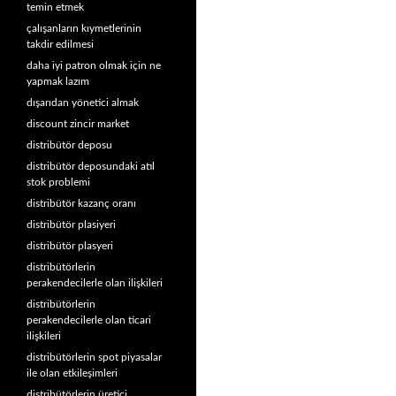
temin etmek
çalışanların kıymetlerinin
takdir edilmesi
daha iyi patron olmak için ne
yapmak lazım
dışarıdan yönetici almak
discount zincir market
distribütör deposu
distribütör deposundaki atıl
stok problemi
distribütör kazanç oranı
distribütör plasiyeri
distribütör plasyeri
distribütörlerin
perakendecilerle olan ilişkileri
distribütörlerin
perakendecilerle olan ticari
ilişkileri
distribütörlerin spot piyasalar
ile olan etkileşimleri
distribütörlerin üretici