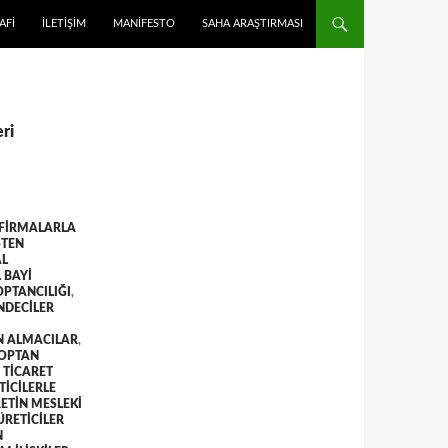
 ATLA
AFI
İLETIŞIM
MANIFESTO
SAHA ARAŞTIRMASI
eri
 FIRMALARLA
ŞTEN
AL
 BAYI
OPTANCILIĞI
,
NDECILER
N ALMACILAR
,
OPTAN
 TICARET
ICILERLE
ETIN MESLEKI
ÜRETICILER
N