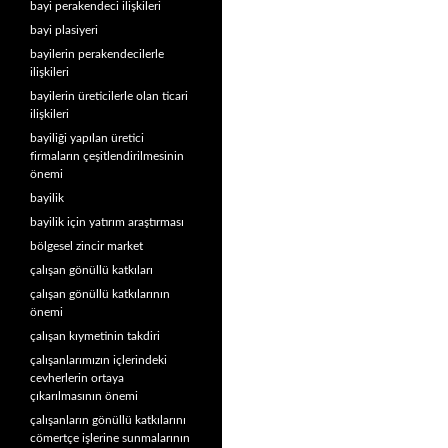
bayi perakendeci ilişkileri
bayi plasiyeri
bayilerin perakendecilerle
ilişkileri
bayilerin üreticilerle olan ticari
ilişkileri
bayiliği yapılan üretici
firmaların çeşitlendirilmesinin
önemi
bayilik
bayilik için yatırım araştırması
bölgesel zincir market
çalışan gönüllü katkıları
çalışan gönüllü katkılarının
önemi
çalışan kıymetinin takdiri
çalışanlarımızın içlerindeki
cevherlerin ortaya
çıkarılmasının önemi
çalışanların gönüllü katkılarını
cömertçe işlerine sunmalarının