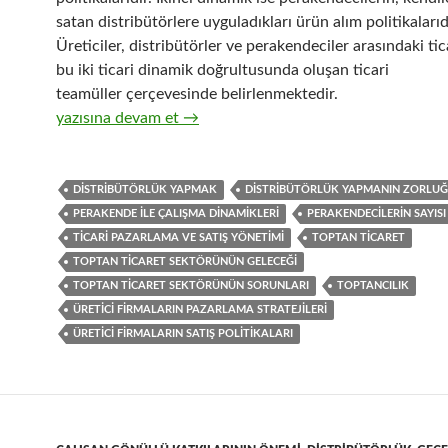
satan distribütörlere uyguladıkları ürün alım politikalarıd
Üreticiler, distribütörler ve perakendeciler arasındaki ticar
bu iki ticari dinamik doğrultusunda oluşan ticari
teamüller çerçevesinde belirlenmektedir.
20-Hızlı tüketim ürünleri distribütörlüğü yapan toptan t
yazısına devam et
→
DISTRIBÜTÖRLÜK YAPMAK
DISTRIBÜTÖRLÜK YAPMANIN ZORLU
PERAKENDE ILE ÇALIŞMA DINAMIKLERI
PERAKENDECILERIN SAYISI
TICARI PAZARLAMA VE SATIŞ YÖNETIMI
TOPTAN TICARET
TOPTAN TICARET SEKTÖRÜNÜN GELECEĞI
TOPTAN TICARET SEKTÖRÜNÜN SORUNLARI
TOPTANCILIK
ÜRETICI FIRMALARIN PAZARLAMA STRATEJILERI
ÜRETICI FIRMALARIN SATIŞ POLITIKALARI