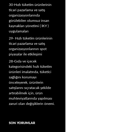
30-Hızlı tüketim ürünlerinin
ticari pazarlama ve satış
organizasyonlarında
görülebilen olumsuz insan
kaynakları yönetimi ( İKY )
uygulamaları
29- Hızlı tüketim ürünlerinin
ticari pazarlama ve satış
organizasyonlarının spot
piyasalar ile etkileşimi
28-Gıda ve içecek
kategorisindeki hızlı tüketim
ürünleri imalatında, tüketici
sağlığını korumayı
önceleyerek, ürünlerin
satışlarını sıçratacak şekilde
artırabilmek için, ürün
muhteviyatlarında yapılması
zaruri olan değişiklerin önemi.
SON YORUMLAR