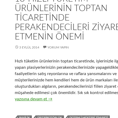
ÜRÜNLERININ TOPTAN
TICARETINDE
PERAKENDECILERI ZIYAR
ETMENIN ÖNEMI
3 EYLÜL 2014
YORUM YAPIN
Hızlı tüketim ürünlerinin toptan ticaretinde, işlerinizle ilgi
yapan plasiyerlerinizin perakendecilerinizde yapageldikler
faaliyetlerin satış reyonlarına ve raflara yansımalarını ve
müşterilerinizde hem kendileri hem de ürün markaları ile i
oluşturdukları algıların, perakendecilerinizi fiilen ziyaret
müşahede edilmesi çok önemlidir. Sık sık kontrol edilmesi
18-Hızlı tüketim ürünlerinin toptan ticaretinde perakend
yazısına devam et
→
BAYILIK
DISTRIBÜTÖRLÜK
DÜZENLI MÜŞTERI ZIYARETI