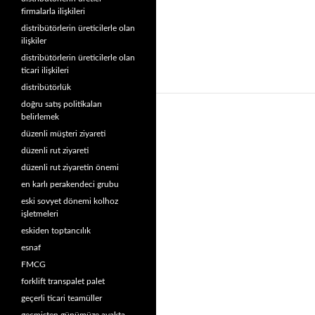
firmalarla ilişkileri
distribütörlerin üreticilerle olan
ilişkiler
distribütörlerin üreticilerle olan
ticari ilişkileri
distribütörlük
doğru satış politikaları
belirlemek
düzenli müşteri ziyareti
düzenli rut ziyareti
düzenli rut ziyaretin önemi
en karlı perakendeci grubu
eski sovyet dönemi kolhoz
işletmeleri
eskiden toptancılık
esnaf
FMCG
forklift transpalet palet
geçerli ticari teamüller