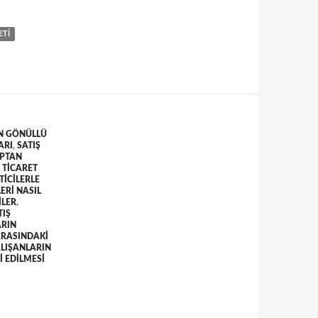
ETI
N GÖNÜLLÜ
ARI
,
SATIŞ
PTAN
 TICARET
ICILERLE
ERI NASIL
ILER
,
TIŞ
ARIN
ARASINDAKI
LIŞANLARIN
I EDILMESI