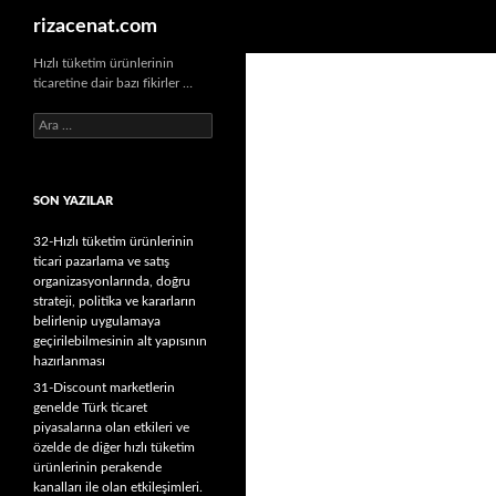
Ara
rizacenat.com
Hızlı tüketim ürünlerinin
ticaretine dair bazı fikirler …
A
r
a
m
SON YAZILAR
a
:
32-Hızlı tüketim ürünlerinin
ticari pazarlama ve satış
organizasyonlarında, doğru
strateji, politika ve kararların
belirlenip uygulamaya
geçirilebilmesinin alt yapısının
hazırlanması
31-Discount marketlerin
genelde Türk ticaret
piyasalarına olan etkileri ve
özelde de diğer hızlı tüketim
ürünlerinin perakende
kanalları ile olan etkileşimleri.