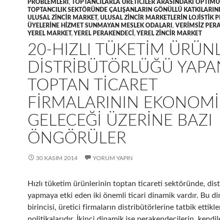
PROBLEMLERI
,
TOPTANCILARLA ÜRETICILER ARASINDAKI OPTIMUM
TOPTANCILIK SEKTÖRÜNDE ÇALIŞANLARIN GÖNÜLLÜ KATKILARIN
ULUSAL ZINCIR MARKET
,
ULUSAL ZINCIR MARKETLERIN LOJISTIK 
ÜYELERINE HIZMET SUNMAYAN MESLEK ODALARI
,
VERIMSIZ PER
YEREL MARKET
,
YEREL PERAKENDECI
,
YEREL ZINCIR MARKET
20-HIZLI TÜKETIM ÜRÜN
DISTRIBÜTÖRLÜĞÜ YAPA
TOPTAN TICARET
FIRMALARININ EKONOMI
GELECEĞI ÜZERINE BAZI
ÖNGÖRÜLER
30 KASIM 2014
YORUM YAPIN
Hızlı tüketim ürünlerinin toptan ticareti sektöründe, dis
yapmaya etki eden iki önemli ticari dinamik vardır. Bu d
birincisi, üretici firmaların distribütörlerine tatbik ettikle
politikalarıdır. İkinci dinamik ise perakendecilerin, kendi