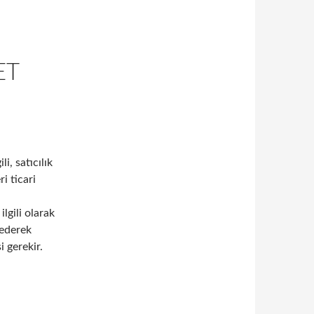
ET
li, satıcılık
i ticari
lgili olarak
 ederek
 gerekir.
ecileri ziyaret etmenin önemi