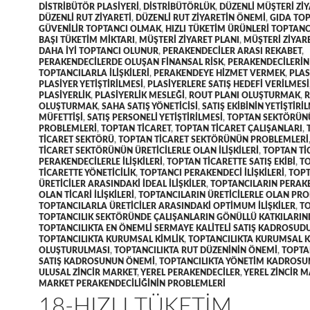
DISTRIBÜTÖR PLASIYERI
,
DISTRIBÜTÖRLÜK
,
DÜZENLI MÜŞTERI ZIY
DÜZENLI RUT ZIYARETI
,
DÜZENLI RUT ZIYARETIN ÖNEMI
,
GIDA TOP
GÜVENILIR TOPTANCI OLMAK
,
HIZLI TÜKETIM ÜRÜNLERI TOPTANC
BAŞI TÜKETIM MIKTARI
,
MÜŞTERI ZIYARET PLANI
,
MÜŞTERI ZIYAR
DAHA IYI TOPTANCI OLUNUR
,
PERAKENDECILER ARASI REKABET
,
PERAKENDECILERDE OLUŞAN FINANSAL RISK
,
PERAKENDECILERIN
TOPTANCILARLA ILIŞKILERI
,
PERAKENDEYE HIZMET VERMEK
,
PLAS
PLASIYER YETIŞTIRILMESI
,
PLASIYERLERE SATIŞ HEDEFI VERILMESI
PLASIYERLIK
,
PLASIYERLIK MESLEĞI
,
ROUT PLANI OLUŞTURMAK
,
R
OLUŞTURMAK
,
SAHA SATIŞ YÖNETICISI
,
SATIŞ EKIBININ YETIŞTIRI
MÜFETTIŞI
,
SATIŞ PERSONELI YETIŞTIRILMESI
,
TOPTAN SEKTÖRÜN
PROBLEMLERI
,
TOPTAN TICARET
,
TOPTAN TICARET ÇALIŞANLARI
,
TICARET SEKTÖRÜ
,
TOPTAN TICARET SEKTÖRÜNÜN PROBLEMLERI
TICARET SEKTÖRÜNÜN ÜRETICILERLE OLAN ILIŞKILERI
,
TOPTAN TI
PERAKENDECILERLE ILIŞKILERI
,
TOPTAN TICARETTE SATIŞ EKIBI
,
T
TICARETTE YÖNETICILIK
,
TOPTANCI PERAKENDECI ILIŞKILERI
,
TOPT
ÜRETICILER ARASINDAKI IDEAL ILIŞKILER
,
TOPTANCILARIN PERAK
OLAN TICARI ILIŞKILERI
,
TOPTANCILARIN ÜRETICILERLE OLAN PR
TOPTANCILARLA ÜRETICILER ARASINDAKI OPTIMUM ILIŞKILER
,
TO
TOPTANCILIK SEKTÖRÜNDE ÇALIŞANLARIN GÖNÜLLÜ KATKILARIN
TOPTANCILIKTA EN ÖNEMLI SERMAYE KALITELI SATIŞ KADROSUD
TOPTANCILIKTA KURUMSAL KIMLIK
,
TOPTANCILIKTA KURUMSAL K
OLUŞTURULMASI
,
TOPTANCILIKTA RUT DÜZENININ ÖNEMI
,
TOPTA
SATIŞ KADROSUNUN ÖNEMI
,
TOPTANCILIKTA YÖNETIM KADROS
ULUSAL ZINCIR MARKET
,
YEREL PERAKENDECILER
,
YEREL ZINCIR 
MARKET PERAKENDECILIĞININ PROBLEMLERI
18-HIZLI TÜKETIM