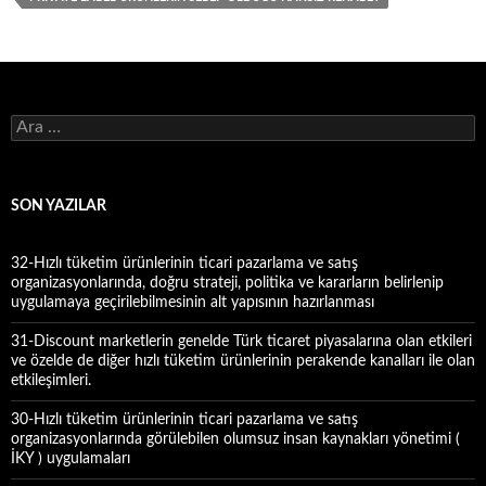
A
r
a
m
a
SON YAZILAR
:
32-Hızlı tüketim ürünlerinin ticari pazarlama ve satış
organizasyonlarında, doğru strateji, politika ve kararların belirlenip
uygulamaya geçirilebilmesinin alt yapısının hazırlanması
31-Discount marketlerin genelde Türk ticaret piyasalarına olan etkileri
ve özelde de diğer hızlı tüketim ürünlerinin perakende kanalları ile olan
etkileşimleri.
30-Hızlı tüketim ürünlerinin ticari pazarlama ve satış
organizasyonlarında görülebilen olumsuz insan kaynakları yönetimi (
İKY ) uygulamaları