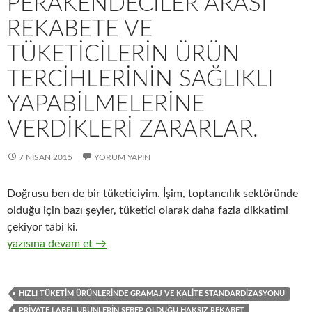
PERAKENDECILER ARASI
REKABETE VE
TÜKETICILERIN ÜRÜN
TERCIHLERININ SAĞLIKLI
YAPABILMELERINE
VERDIKLERI ZARARLAR.
7 NISAN 2015
YORUM YAPIN
Doğrusu ben de bir tüketiciyim. İşim, toptancılık sektöründe
olduğu için bazı şeyler, tüketici olarak daha fazla dikkatimi
çekiyor tabi ki.
26-Hızlı tüketim ürünleri üreticilerinin, ürünlerinin gramajları ve
yazısına devam et
→
HIZLI TÜKETIM ÜRÜNLERINDE GRAMAJ VE KALITE STANDARDIZASYONU
PRIVATE LABEL ÜRÜNLERIN SEBEP OLDUĞU HAKSIZ REKABET