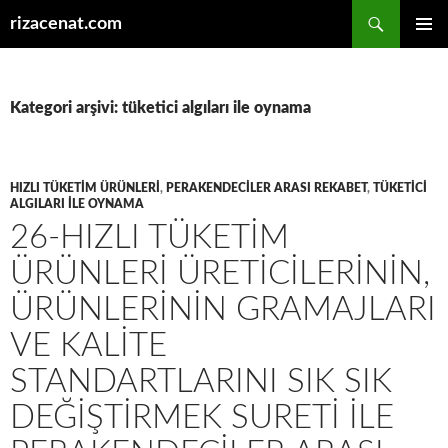
Ara
rizacenat.com
İÇERIĞE
BIRINCI
ATLA
MENÜ
Kategori arşivi: tüketici algıları ile oynama
HIZLI TÜKETIM ÜRÜNLERI
,
PERAKENDECILER ARASI REKABET
,
TÜKETICI
ALGILARI ILE OYNAMA
26-HIZLI TÜKETIM
ÜRÜNLERI ÜRETICILERININ,
ÜRÜNLERININ GRAMAJLARI
VE KALITE
STANDARTLARINI SIK SIK
DEĞIŞTIRMEK SURETI ILE