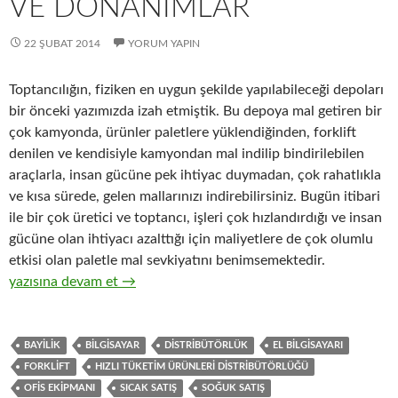
VE DONANIMLAR
22 ŞUBAT 2014
YORUM YAPIN
Toptancılığın, fiziken en uygun şekilde yapılabileceği depoları
bir önceki yazımızda izah etmiştik. Bu depoya mal getiren bir
çok kamyonda, ürünler paletlere yüklendiğinden, forklift
denilen ve kendisiyle kamyondan mal indilip bindirilebilen
araçlarla, insan gücüne pek ihtiyac duymadan, çok rahatlıkla
ve kısa sürede, gelen mallarınızı indirebilirsiniz. Bugün itibari
ile bir çok üretici ve toptancı, işleri çok hızlandırdığı ve insan
gücüne olan ihtiyacı azalttığı için maliyetlere de çok olumlu
etkisi olan paletle mal sevkiyatını benimsemektedir.
6-Hızlı tüketim ürünleri ( FMCG ) toptancılığında gerekli olan t
yazısına devam et
→
BAYILIK
BILGISAYAR
DISTRIBÜTÖRLÜK
EL BILGISAYARI
FORKLIFT
HIZLI TÜKETIM ÜRÜNLERI DISTRIBÜTÖRLÜĞÜ
OFIS EKIPMANI
SICAK SATIŞ
SOĞUK SATIŞ