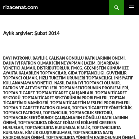
Ara
rizacenat.com
İÇERIĞE
BIRINCI
ATLA
MENÜ
Aylık arşivler: Şubat 2014
BAYI PATRONU
,
BAYILIK
,
ÇALIŞAN GÖNÜLLÜ KATKILARININ ÖNEMI
,
DAHA IYI PATRON OLMAK IÇIN NE YAPMAK LAZIM
,
DIŞARIDAN
YÖNETICI ALMAK
,
DISTRIBÜTÖRLÜK
,
FMCG
,
GEÇMIŞTEN GÜNÜMÜZE
AYAKTA KALABILEN TOPTANCILAR
,
GIDA TOPTANCILIĞI
,
GÜVENILIR
TOPTANCI OLMAK
,
HIZLI TÜKETIM ÜRÜNLERI TOPTANCILIĞI
,
INISIYATIF
KULLANAMAYAN YÖNETICI
,
NASIL DAHA IYI TOPTANCI OLUNUR
,
PATRON VE ALT YÖNETICILERI
,
TOPTAN SEKTÖRÜNÜN PROBLEMLERI
,
TOPTAN TICARET
,
TOPTAN TICARET ÇALIŞANLARI
,
TOPTAN TICARET
SEKTÖRÜ
,
TOPTAN TICARET SEKTÖRÜNÜN PROBLEMLERI
,
TOPTAN
TICARETIN DINAMIKLERI
,
TOPTAN TICARETIN MESLEKI PROBLEMLERI
,
TOPTAN TICARETTE PATRON OLMAK
,
TOPTAN TICARETTE YÖNETICILIK
,
TOPTANCI PATRONU
,
TOPTANCILIK
,
TOPTANCILIK SEKTORÜ
,
TOPTANCILIK SEKTÖRÜNDE ÇALIŞANLARIN GÖNÜLLÜ KATKILARININ
ÖNEMI
,
TOPTANCILIKTA DIKKAT EDILMESI EDILMESI GEREKEN
HUSUSLAR
,
TOPTANCILIKTA KURUMSAL KIMLIK
,
TOPTANCILIKTA
KURUMSAL KIMLIK OLUŞTURULMASI
,
TOPTANCILIKTA SATIŞ
KADROSUNUN ÖNEMI
,
TOPTANCILIKTA YÖNETIM KADROSUNUN ÖNEMI
,