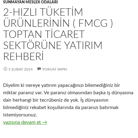
SUNMAYAN MESLEK ODALARI
2-HIZLI TÜKETIM
ÜRÜNLERININ ( FMCG )
TOPTAN TICARET
SEKTÖRÜNE YATIRIM
REHBERI
5 ŞUBAT 2014
YORUM YAPIN
Diyelim ki nereye yatırım yapacağınızı bilemediğiniz bir
miktar paranız var. Ve paranız olmasından başka iş dünyasına
dair herhangi bir tecrübeniz de yok. İş dünyasının
bilmediğiniz rekabet koşullarında da paranızı batırmak
istemiyorsunuz.
2-Hızlı tüketim ürünlerinin ( FMCG ) toptan ticaret sektörüne y
yazısına devam et
→