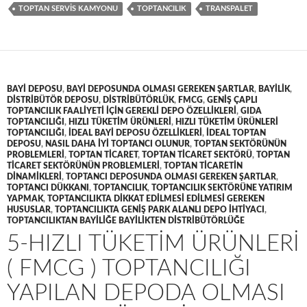
TOPTAN SERVIS KAMYONU
TOPTANCILIK
TRANSPALET
BAYI DEPOSU
,
BAYI DEPOSUNDA OLMASI GEREKEN ŞARTLAR
,
BAYILIK
,
DISTRIBÜTÖR DEPOSU
,
DISTRIBÜTÖRLÜK
,
FMCG
,
GENIŞ ÇAPLI
TOPTANCILIK FAALIYETI IÇIN GEREKLI DEPO ÖZELLIKLERI
,
GIDA
TOPTANCILIĞI
,
HIZLI TÜKETIM ÜRÜNLERI
,
HIZLI TÜKETIM ÜRÜNLERI
TOPTANCILIĞI
,
IDEAL BAYI DEPOSU ÖZELLIKLERI
,
IDEAL TOPTAN
DEPOSU
,
NASIL DAHA IYI TOPTANCI OLUNUR
,
TOPTAN SEKTÖRÜNÜN
PROBLEMLERI
,
TOPTAN TICARET
,
TOPTAN TICARET SEKTÖRÜ
,
TOPTAN
TICARET SEKTÖRÜNÜN PROBLEMLERI
,
TOPTAN TICARETIN
DINAMIKLERI
,
TOPTANCI DEPOSUNDA OLMASI GEREKEN ŞARTLAR
,
TOPTANCI DÜKKANI
,
TOPTANCILIK
,
TOPTANCILIK SEKTÖRÜNE YATIRIM
YAPMAK
,
TOPTANCILIKTA DIKKAT EDILMESI EDILMESI GEREKEN
HUSUSLAR
,
TOPTANCILIKTA GENIŞ PARK ALANLI DEPO IHTIYACI
,
TOPTANCILIKTAN BAYILIĞE BAYILIKTEN DISTRIBÜTÖRLÜĞE
5-HIZLI TÜKETIM ÜRÜNLERI
( FMCG ) TOPTANCILIĞI
YAPILAN DEPODA OLMASI