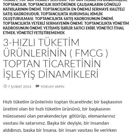
TICARET
,
TOPTAN TICARET SEKTÖRÜ
,
TOPTAN TICARETIN DINAMIKLERI
,
TOPTANCILIK
,
TOPTANCILIK SEKTÖRÜNDE ÇALIŞANLARIN GÖNÜLLÜ
KATKILARININ ÖNEMI
,
TOPTANCILIKTA EN ÖNEMLI SERMAYE KALITELI
SATIŞ KADROSUDUR
,
TOPTANCILIKTA KURUMSAL KIMLIK
OLUŞTURULMASI
,
TOPTANCILIKTA SATIŞ KADROSUNUN ÖNEMI
,
TOPTANCILIKTA YETERLI SERMAYENIN ÖNEMI
,
TOPTANCILIKTA YÖNETIM
KADROSUNUN ÖNEMI
,
YETIŞMIŞ IŞBILIR SATICI EKIBI
,
YÖNETICI ITHAL
ETMEK
,
YÖNETICI YETIŞTIREMEMEK
3-HIZLI TÜKETIM
ÜRÜNLERININ ( FMCG )
TOPTAN TICARETININ
IŞLEYIŞ DINAMIKLERI
7 ŞUBAT 2014
YORUM YAPIN
Hızlı tüketim ürünlerinin toptan ticaretinde; bir başkasının
üretimi olan bir hızlı tüketim ürününü, bir başkasının
müessesesi olan perakendeciye götürüp, elemanlarınız
vasıtası ile satarsınız. Başka bir deyişle, bir insandan
aldığınızı, başka bir insana, bir insan vasıtası ile verirken