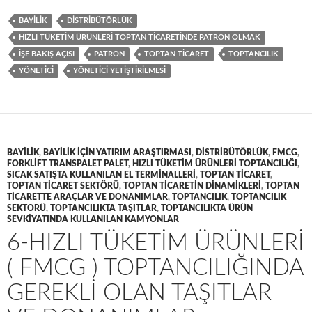
BAYILIK
DISTRIBÜTÖRLÜK
HIZLI TÜKETIM ÜRÜNLERI TOPTAN TICARETINDE PATRON OLMAK
IŞE BAKIŞ AÇISI
PATRON
TOPTAN TICARET
TOPTANCILIK
YÖNETICI
YÖNETICI YETIŞTIRILMESI
BAYILIK
,
BAYILIK IÇIN YATIRIM ARAŞTIRMASI
,
DISTRIBÜTÖRLÜK
,
FMCG
,
FORKLIFT TRANSPALET PALET
,
HIZLI TÜKETIM ÜRÜNLERI TOPTANCILIĞI
,
SICAK SATIŞTA KULLANILAN EL TERMINALLERI
,
TOPTAN TICARET
,
TOPTAN TICARET SEKTÖRÜ
,
TOPTAN TICARETIN DINAMIKLERI
,
TOPTAN
TICARETTE ARAÇLAR VE DONANIMLAR
,
TOPTANCILIK
,
TOPTANCILIK
SEKTORÜ
,
TOPTANCILIKTA TAŞITLAR
,
TOPTANCILIKTA ÜRÜN
SEVKIYATINDA KULLANILAN KAMYONLAR
6-HIZLI TÜKETIM ÜRÜNLERI
( FMCG ) TOPTANCILIĞINDA
GEREKLI OLAN TAŞITLAR