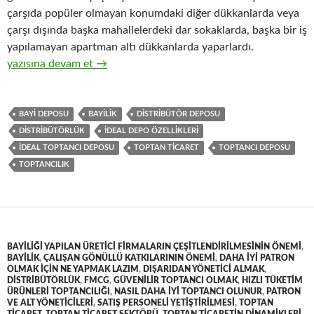
çarşıda popüler olmayan konumdaki diğer dükkanlarda veya
çarşı dışında başka mahallelerdeki dar sokaklarda, başka bir iş
yapılamayan apartman altı dükkanlarda yaparlardı.
4-Hızlı tüketim ürünleri toptan ticaretinde depo yeri seçim krite
yazısına devam et
→
BAYI DEPOSU
BAYILIK
DISTRIBÜTÖR DEPOSU
DISTRIBÜTÖRLÜK
IDEAL DEPO ÖZELLIKLERI
IDEAL TOPTANCI DEPOSU
TOPTAN TICARET
TOPTANCI DEPOSU
TOPTANCILIK
BAYILIĞI YAPILAN ÜRETICI FIRMALARIN ÇEŞITLENDIRILMESININ ÖNEMI
,
BAYILIK
,
ÇALIŞAN GÖNÜLLÜ KATKILARININ ÖNEMI
,
DAHA IYI PATRON
OLMAK IÇIN NE YAPMAK LAZIM
,
DIŞARIDAN YÖNETICI ALMAK
,
DISTRIBÜTÖRLÜK
,
FMCG
,
GÜVENILIR TOPTANCI OLMAK
,
HIZLI TÜKETIM
ÜRÜNLERI TOPTANCILIĞI
,
NASIL DAHA IYI TOPTANCI OLUNUR
,
PATRON
VE ALT YÖNETICILERI
,
SATIŞ PERSONELI YETIŞTIRILMESI
,
TOPTAN