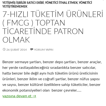
YETIŞMIŞ IŞBILIR SATICI EKIBI
,
YÖNETICI ITHAL ETMEK
,
YÖNETICI
YETIŞTIREMEMEK
7-HIZLI TÜKETIM ÜRÜNLERI
( FMCG ) TOPTAN
TICARETINDE PATRON
OLMAK
26 ŞUBAT 2014
YORUM YAPIN
Benzer sermaye şartları, benzer depo şartları, benzer araçlar,
her yerde rastlayabileceğiniz sıradanlıkta benzer satıcılar,
hatta benzer bile değil aynı hızlı tüketim ürünü üreticisinin
ürünleri, benzer iklim ve coğrafi şartlar, benzer nüfus yapısı
ve sayısı, benzer kültürel özelliklere sahip tüketiciler, benzer
ekonomik potansiyelleri olan benzer çevreler…..
7-Hızlı tüketim ürünleri ( FMCG ) toptan ticaretinde patron ol
yazısına devam et
→