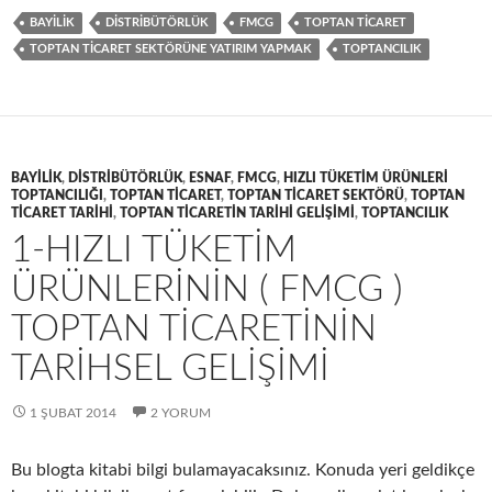
BAYILIK
DISTRIBÜTÖRLÜK
FMCG
TOPTAN TICARET
TOPTAN TICARET SEKTÖRÜNE YATIRIM YAPMAK
TOPTANCILIK
BAYILIK
,
DISTRIBÜTÖRLÜK
,
ESNAF
,
FMCG
,
HIZLI TÜKETIM ÜRÜNLERI
TOPTANCILIĞI
,
TOPTAN TICARET
,
TOPTAN TICARET SEKTÖRÜ
,
TOPTAN
TICARET TARIHI
,
TOPTAN TICARETIN TARIHI GELIŞIMI
,
TOPTANCILIK
1-HIZLI TÜKETIM
ÜRÜNLERININ ( FMCG )
TOPTAN TICARETININ
TARIHSEL GELIŞIMI
1 ŞUBAT 2014
2 YORUM
Bu blogta kitabi bilgi bulamayacaksınız. Konuda yeri geldikçe