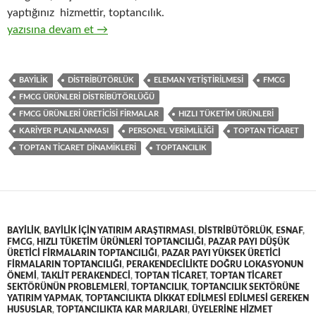
yaptığınız hizmettir, toptancılık.
3-Hızlı tüketim ürünlerinin ( FMCG ) toptan ticaretinin işleyiş 
yazısına devam et
→
BAYILIK
DISTRIBÜTÖRLÜK
ELEMAN YETIŞTIRILMESI
FMCG
FMCG ÜRÜNLERI DISTRIBÜTÖRLÜĞÜ
FMCG ÜRÜNLERI ÜRETICISI FIRMALAR
HIZLI TÜKETIM ÜRÜNLERI
KARIYER PLANLANMASI
PERSONEL VERIMLILIĞI
TOPTAN TICARET
TOPTAN TICARET DINAMIKLERI
TOPTANCILIK
BAYILIK
,
BAYILIK IÇIN YATIRIM ARAŞTIRMASI
,
DISTRIBÜTÖRLÜK
,
ESNAF
,
FMCG
,
HIZLI TÜKETIM ÜRÜNLERI TOPTANCILIĞI
,
PAZAR PAYI DÜŞÜK
ÜRETICI FIRMALARIN TOPTANCILIĞI
,
PAZAR PAYI YÜKSEK ÜRETICI
FIRMALARIN TOPTANCILIĞI
,
PERAKENDECILIKTE DOĞRU LOKASYONUN
ÖNEMI
,
TAKLIT PERAKENDECI
,
TOPTAN TICARET
,
TOPTAN TICARET
SEKTÖRÜNÜN PROBLEMLERI
,
TOPTANCILIK
,
TOPTANCILIK SEKTÖRÜNE
YATIRIM YAPMAK
,
TOPTANCILIKTA DIKKAT EDILMESI EDILMESI GEREKEN
HUSUSLAR
,
TOPTANCILIKTA KAR MARJLARI
,
ÜYELERINE HIZMET