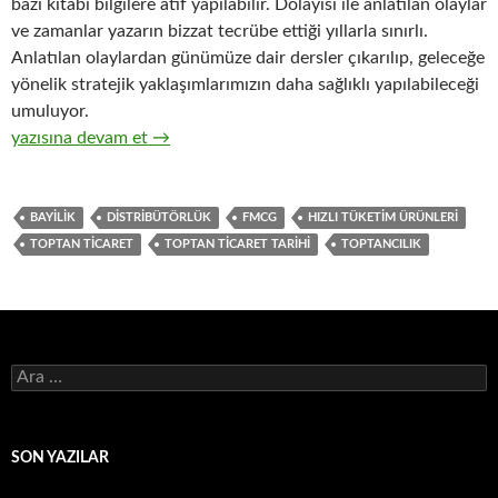
bazı kitabi bilgilere atıf yapılabilir. Dolayısı ile anlatılan olaylar
ve zamanlar yazarın bizzat tecrübe ettiği yıllarla sınırlı.
Anlatılan olaylardan günümüze dair dersler çıkarılıp, geleceğe
yönelik stratejik yaklaşımlarımızın daha sağlıklı yapılabileceği
umuluyor.
1-Hızlı tüketim ürünlerinin ( FMCG ) toptan ticaretinin tarihsel 
yazısına devam et
→
BAYILIK
DISTRIBÜTÖRLÜK
FMCG
HIZLI TÜKETIM ÜRÜNLERI
TOPTAN TICARET
TOPTAN TICARET TARIHI
TOPTANCILIK
A
r
a
m
a
SON YAZILAR
: