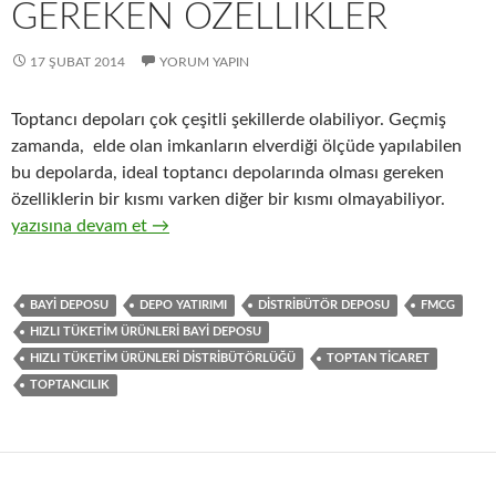
GEREKEN ÖZELLIKLER
17 ŞUBAT 2014
YORUM YAPIN
Toptancı depoları çok çeşitli şekillerde olabiliyor. Geçmiş
zamanda, elde olan imkanların elverdiği ölçüde yapılabilen
bu depolarda, ideal toptancı depolarında olması gereken
özelliklerin bir kısmı varken diğer bir kısmı olmayabiliyor.
5-Hızlı tüketim ürünleri ( FMCG ) toptancılığı yapılan depoda o
yazısına devam et
→
BAYI DEPOSU
DEPO YATIRIMI
DISTRIBÜTÖR DEPOSU
FMCG
HIZLI TÜKETIM ÜRÜNLERI BAYI DEPOSU
HIZLI TÜKETIM ÜRÜNLERI DISTRIBÜTÖRLÜĞÜ
TOPTAN TICARET
TOPTANCILIK