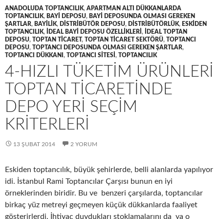
ANADOLUDA TOPTANCILIK
,
APARTMAN ALTI DÜKKANLARDA
TOPTANCILIK
,
BAYI DEPOSU
,
BAYI DEPOSUNDA OLMASI GEREKEN
ŞARTLAR
,
BAYILIK
,
DISTRIBÜTÖR DEPOSU
,
DISTRIBÜTÖRLÜK
,
ESKIDEN
TOPTANCILIK
,
IDEAL BAYI DEPOSU ÖZELLIKLERI
,
IDEAL TOPTAN
DEPOSU
,
TOPTAN TICARET
,
TOPTAN TICARET SEKTÖRÜ
,
TOPTANCI
DEPOSU
,
TOPTANCI DEPOSUNDA OLMASI GEREKEN ŞARTLAR
,
TOPTANCI DÜKKANI
,
TOPTANCI SITESI
,
TOPTANCILIK
4-HIZLI TÜKETIM ÜRÜNLERI
TOPTAN TICARETINDE
DEPO YERI SEÇIM
KRITERLERI
13 ŞUBAT 2014
2 YORUM
Eskiden toptancılık, büyük şehirlerde, belli alanlarda yapılıyor
idi. İstanbul Rami Toptancılar Çarşısı bunun en iyi
örneklerinden biridir. Bu ve benzeri çarşılarda, toptancılar
birkaç yüz metreyi geçmeyen küçük dükkanlarda faaliyet
gösterirlerdi. İhtiyaç duydukları stoklamalarını da ya o