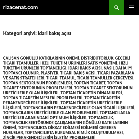
Ara
rizacenat.com
İÇERIĞE
BIRINCI
ATLA
MENÜ
Kategori arşivi: idari bakış açısı
ÇALIŞAN GÖNÜLLÜ KATKILARININ ÖNEMI
,
DISTRIBÜTÖRLÜK
,
GEÇERLI
TICARI TEAMÜLLER
,
HIZLI TÜKETIM ÜRÜNLERI SATIŞ YÖNETIMI
,
HIZLI
TÜKETIM ÜRÜNLERI TOPTANCILIĞI
,
IDARI BAKIŞ AÇISI
,
NASIL DAHA IYI
TOPTANCI OLUNUR
,
PLASIYER
,
TICARI BAKIŞ AÇISI
,
TICARI PAZARLAMA
VE SATIŞ STRATEJILERI
,
TICARI TEAMÜL
,
TICARI TEAMÜLLER ÇERÇEVESI
,
TOPTAN SEKTÖRÜNÜN PROBLEMLERI
,
TOPTAN TICARET
,
TOPTAN
TICARET SEKTÖRÜNÜN PROBLEMLERI
,
TOPTAN TICARET SEKTÖRÜNÜN
ÜRETICILERLE OLAN ILIŞKILERI
,
TOPTAN TICARETIN DINAMIKLERI
,
TOPTAN TICARETIN MESLEKI PROBLEMLERI
,
TOPTAN TICARETIN
PERAKENDECILERLE ILIŞKILERI
,
TOPTAN TICARETIN ÜRETICILERLE
ILIŞKILERI
,
TOPTANCILARIN PERAKENDECILERLE OLAN TICARI ILIŞKILERI
,
TOPTANCILARIN ÜRETICILERLE OLAN PROBLEMLERI
,
TOPTANCILARLA
ÜRETICILER ARASINDAKI OPTIMUM ILIŞKILER
,
TOPTANCILIK
,
TOPTANCILIK SEKTÖRÜNDE ÇALIŞANLARIN GÖNÜLLÜ KATKILARININ
ÖNEMI
,
TOPTANCILIKTA DIKKAT EDILMESI EDILMESI GEREKEN
HUSUSLAR
,
TOPTANCILIKTA KURUMSAL KIMLIK OLUŞTURULMASI
,
ZINCIR PERAKENDECILERIN IŞLETIM PROBLEMLERI