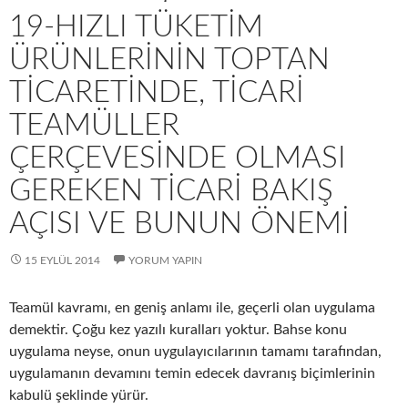
19-HIZLI TÜKETIM
ÜRÜNLERININ TOPTAN
TICARETINDE, TICARI
TEAMÜLLER
ÇERÇEVESINDE OLMASI
GEREKEN TICARI BAKIŞ
AÇISI VE BUNUN ÖNEMI
15 EYLÜL 2014
YORUM YAPIN
Teamül kavramı, en geniş anlamı ile, geçerli olan uygulama
demektir. Çoğu kez yazılı kuralları yoktur. Bahse konu
uygulama neyse, onun uygulayıcılarının tamamı tarafından,
uygulamanın devamını temin edecek davranış biçimlerinin
kabulü şeklinde yürür.