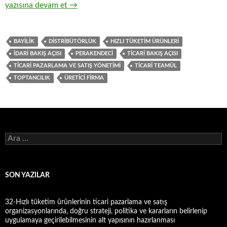
19-Hızlı tüketim ürünlerinin toptan ticaretinde, ticari teamüll
yazısına devam et
→
BAYILIK
DISTRIBÜTÖRLÜK
HIZLI TÜKETIM ÜRÜNLERI
IDARI BAKIŞ AÇISI
PERAKENDECI
TICARI BAKIŞ AÇISI
TICARI PAZARLAMA VE SATIŞ YÖNETIMI
TICARI TEAMÜL
TOPTANCILIK
ÜRETICI FIRMA
A
r
a
m
a
SON YAZILAR
:
32-Hızlı tüketim ürünlerinin ticari pazarlama ve satış
organizasyonlarında, doğru strateji, politika ve kararların belirlenip
uygulamaya geçirilebilmesinin alt yapısının hazırlanması