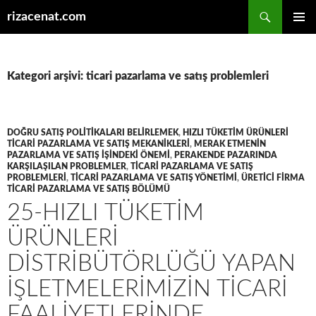
Ara
rizacenat.com
İÇERIĞE
BIRINCI
ATLA
MENÜ
Kategori arşivi: ticari pazarlama ve satış problemleri
DOĞRU SATIŞ POLITIKALARI BELIRLEMEK
,
HIZLI TÜKETIM ÜRÜNLERI
TICARI PAZARLAMA VE SATIŞ MEKANIKLERI
,
MERAK ETMENIN
PAZARLAMA VE SATIŞ IŞINDEKI ÖNEMI
,
PERAKENDE PAZARINDA
KARŞILAŞILAN PROBLEMLER
,
TICARI PAZARLAMA VE SATIŞ
PROBLEMLERI
,
TICARI PAZARLAMA VE SATIŞ YÖNETIMI
,
ÜRETICI FIRMA
TICARI PAZARLAMA VE SATIŞ BÖLÜMÜ
25-HIZLI TÜKETIM
ÜRÜNLERI
DISTRIBÜTÖRLÜĞÜ YAPAN
IŞLETMELERIMIZIN TICARI
FAALIYETLERINDE