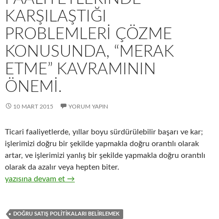
KARŞILAŞTIĞI
PROBLEMLERI ÇÖZME
KONUSUNDA, “MERAK
ETME” KAVRAMININ
ÖNEMI.
10 MART 2015
YORUM YAPIN
Ticari faaliyetlerde, yıllar boyu sürdürülebilir başarı ve kar;
işlerimizi doğru bir şekilde yapmakla doğru orantılı olarak
artar, ve işlerimizi yanlış bir şekilde yapmakla doğru orantılı
olarak da azalır veya hepten biter.
25-Hızlı tüketim ürünleri distribütörlüğü yapan işletmelerimizi
yazısına devam et
→
DOĞRU SATIŞ POLITIKALARI BELIRLEMEK