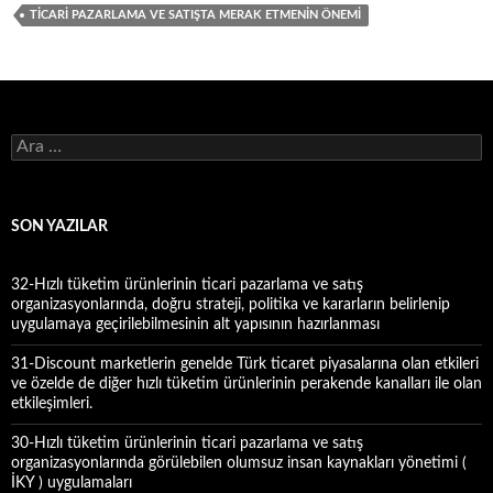
TICARI PAZARLAMA VE SATIŞTA MERAK ETMENIN ÖNEMI
A
r
a
m
a
SON YAZILAR
:
32-Hızlı tüketim ürünlerinin ticari pazarlama ve satış
organizasyonlarında, doğru strateji, politika ve kararların belirlenip
uygulamaya geçirilebilmesinin alt yapısının hazırlanması
31-Discount marketlerin genelde Türk ticaret piyasalarına olan etkileri
ve özelde de diğer hızlı tüketim ürünlerinin perakende kanalları ile olan
etkileşimleri.
30-Hızlı tüketim ürünlerinin ticari pazarlama ve satış
organizasyonlarında görülebilen olumsuz insan kaynakları yönetimi (
İKY ) uygulamaları