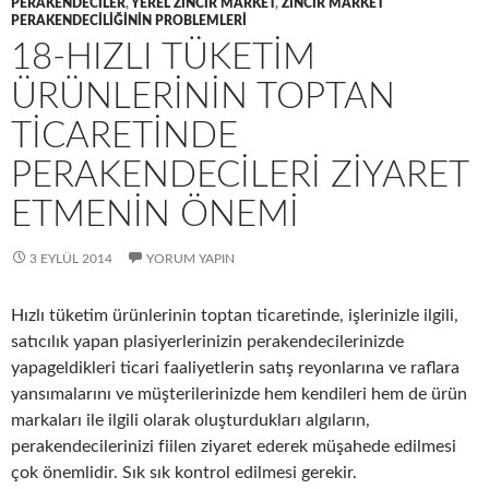
PERAKENDECILER
,
YEREL ZINCIR MARKET
,
ZINCIR MARKET
PERAKENDECILIĞININ PROBLEMLERI
18-HIZLI TÜKETIM
ÜRÜNLERININ TOPTAN
TICARETINDE
PERAKENDECILERI ZIYARET
ETMENIN ÖNEMI
3 EYLÜL 2014
YORUM YAPIN
Hızlı tüketim ürünlerinin toptan ticaretinde, işlerinizle ilgili,
satıcılık yapan plasiyerlerinizin perakendecilerinizde
yapageldikleri ticari faaliyetlerin satış reyonlarına ve raflara
yansımalarını ve müşterilerinizde hem kendileri hem de ürün
markaları ile ilgili olarak oluşturdukları algıların,
perakendecilerinizi fiilen ziyaret ederek müşahede edilmesi
çok önemlidir. Sık sık kontrol edilmesi gerekir.