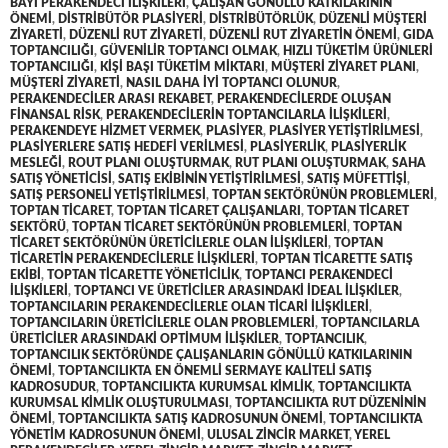
BAYI PERAKENDECI ILIŞKILERI
,
ÇALIŞAN GÖNÜLLÜ KATKILARININ
ÖNEMI
,
DISTRIBÜTÖR PLASIYERI
,
DISTRIBÜTÖRLÜK
,
DÜZENLI MÜŞTERI
ZIYARETI
,
DÜZENLI RUT ZIYARETI
,
DÜZENLI RUT ZIYARETIN ÖNEMI
,
GIDA
TOPTANCILIĞI
,
GÜVENILIR TOPTANCI OLMAK
,
HIZLI TÜKETIM ÜRÜNLERI
TOPTANCILIĞI
,
KIŞI BAŞI TÜKETIM MIKTARI
,
MÜŞTERI ZIYARET PLANI
,
MÜŞTERI ZIYARETI
,
NASIL DAHA IYI TOPTANCI OLUNUR
,
PERAKENDECILER ARASI REKABET
,
PERAKENDECILERDE OLUŞAN
FINANSAL RISK
,
PERAKENDECILERIN TOPTANCILARLA ILIŞKILERI
,
PERAKENDEYE HIZMET VERMEK
,
PLASIYER
,
PLASIYER YETIŞTIRILMESI
,
PLASIYERLERE SATIŞ HEDEFI VERILMESI
,
PLASIYERLIK
,
PLASIYERLIK
MESLEĞI
,
ROUT PLANI OLUŞTURMAK
,
RUT PLANI OLUŞTURMAK
,
SAHA
SATIŞ YÖNETICISI
,
SATIŞ EKIBININ YETIŞTIRILMESI
,
SATIŞ MÜFETTIŞI
,
SATIŞ PERSONELI YETIŞTIRILMESI
,
TOPTAN SEKTÖRÜNÜN PROBLEMLERI
,
TOPTAN TICARET
,
TOPTAN TICARET ÇALIŞANLARI
,
TOPTAN TICARET
SEKTÖRÜ
,
TOPTAN TICARET SEKTÖRÜNÜN PROBLEMLERI
,
TOPTAN
TICARET SEKTÖRÜNÜN ÜRETICILERLE OLAN ILIŞKILERI
,
TOPTAN
TICARETIN PERAKENDECILERLE ILIŞKILERI
,
TOPTAN TICARETTE SATIŞ
EKIBI
,
TOPTAN TICARETTE YÖNETICILIK
,
TOPTANCI PERAKENDECI
ILIŞKILERI
,
TOPTANCI VE ÜRETICILER ARASINDAKI IDEAL ILIŞKILER
,
TOPTANCILARIN PERAKENDECILERLE OLAN TICARI ILIŞKILERI
,
TOPTANCILARIN ÜRETICILERLE OLAN PROBLEMLERI
,
TOPTANCILARLA
ÜRETICILER ARASINDAKI OPTIMUM ILIŞKILER
,
TOPTANCILIK
,
TOPTANCILIK SEKTÖRÜNDE ÇALIŞANLARIN GÖNÜLLÜ KATKILARININ
ÖNEMI
,
TOPTANCILIKTA EN ÖNEMLI SERMAYE KALITELI SATIŞ
KADROSUDUR
,
TOPTANCILIKTA KURUMSAL KIMLIK
,
TOPTANCILIKTA
KURUMSAL KIMLIK OLUŞTURULMASI
,
TOPTANCILIKTA RUT DÜZENININ
ÖNEMI
,
TOPTANCILIKTA SATIŞ KADROSUNUN ÖNEMI
,
TOPTANCILIKTA
YÖNETIM KADROSUNUN ÖNEMI
,
ULUSAL ZINCIR MARKET
,
YEREL