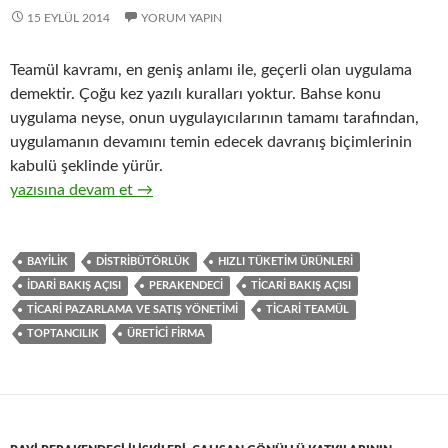
15 EYLÜL 2014
YORUM YAPIN
Teamül kavramı, en geniş anlamı ile, geçerli olan uygulama
demektir. Çoğu kez yazılı kuralları yoktur. Bahse konu
uygulama neyse, onun uygulayıcılarının tamamı tarafından,
uygulamanın devamını temin edecek davranış biçimlerinin
kabulü şeklinde yürür.
19-Hızlı tüketim ürünlerinin toptan ticaretinde, ticari teamüll
yazısına devam et
→
BAYILIK
DISTRIBÜTÖRLÜK
HIZLI TÜKETIM ÜRÜNLERI
IDARI BAKIŞ AÇISI
PERAKENDECI
TICARI BAKIŞ AÇISI
TICARI PAZARLAMA VE SATIŞ YÖNETIMI
TICARI TEAMÜL
TOPTANCILIK
ÜRETICI FIRMA