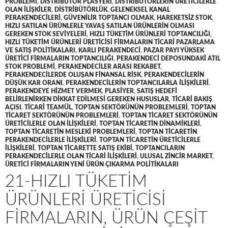
PROBLEMI
,
DISTRIBÜTÖR PLASYERI
,
DISTRIBÜTÖRLERIN ÜRETICILERLE
OLAN ILIŞKILER
,
DISTRIBÜTÖRLÜK
,
GELENEKSEL KANAL
PERAKENDECILERI
,
GÜVENILIR TOPTANCI OLMAK
,
HAREKETSIZ STOK
,
HIZLI SATILAN ÜRÜNLERLE YAVAŞ SATILAN ÜRÜNLERIN OLMASI
GEREKEN STOK SEVIYELERI
,
HIZLI TÜKETIM ÜRÜNLERI TOPTANCILIĞI
,
HIZLI TÜKETIM ÜRÜNLERI ÜRETICISI FIRMALARIN TICARI PAZARLAMA
VE SATIŞ POLITIKALARI
,
KARLI PERAKENDECI
,
PAZAR PAYI YÜKSEK
ÜRETICI FIRMALARIN TOPTANCILIĞI
,
PERAKENDECI DEPOSUNDAKI ATIL
STOK PROBLEMI
,
PERAKENDECILER ARASI REKABET
,
PERAKENDECILERDE OLUŞAN FINANSAL RISK
,
PERAKENDECILERIN
DÜŞÜK KAR ORANI
,
PERAKENDECILERIN TOPTANCILARLA ILIŞKILERI
,
PERAKENDEYE HIZMET VERMEK
,
PLASIYER
,
SATIŞ HEDEFI
BELIRLENIRKEN DIKKAT EDILMESI GEREKEN HUSUSLAR
,
TICARI BAKIŞ
AÇISI
,
TICARI TEAMÜL
,
TOPTAN SEKTÖRÜNÜN PROBLEMLERI
,
TOPTAN
TICARET SEKTÖRÜNÜN PROBLEMLERI
,
TOPTAN TICARET SEKTÖRÜNÜN
ÜRETICILERLE OLAN ILIŞKILERI
,
TOPTAN TICARETIN DINAMIKLERI
,
TOPTAN TICARETIN MESLEKI PROBLEMLERI
,
TOPTAN TICARETIN
PERAKENDECILERLE ILIŞKILERI
,
TOPTAN TICARETIN ÜRETICILERLE
ILIŞKILERI
,
TOPTAN TICARETTE SATIŞ EKIBI
,
TOPTANCILARIN
PERAKENDECILERLE OLAN TICARI ILIŞKILERI
,
ULUSAL ZINCIR MARKET
,
ÜRETICI FIRMALARIN YENI ÜRÜN ÇIKARMA POLITIKALARI
21-HIZLI TÜKETIM
ÜRÜNLERI ÜRETICISI
FIRMALARIN, ÜRÜN ÇEŞIT