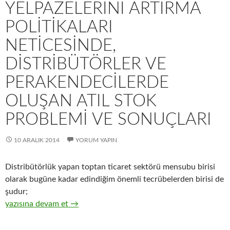
YELPAZELERINI ARTIRMA
POLITIKALARI
NETICESINDE,
DISTRIBÜTÖRLER VE
PERAKENDECILERDE
OLUŞAN ATIL STOK
PROBLEMI VE SONUÇLARI
10 ARALIK 2014
YORUM YAPIN
Distribütörlük yapan toptan ticaret sektörü mensubu birisi
olarak bugüne kadar edindiğim önemli tecrübelerden birisi de
şudur;
21-Hızlı tüketim ürünleri üreticisi firmaların, ürün çeşit yelpaz
yazısına devam et
→