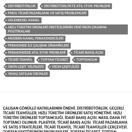
DISTRIBÜTÖRLÜK
DISTRIBÜTÖRLÜKTE ATIL STOK PROBLEMI
FMCG TICARI PAZARLAMA VE SATIŞ PROBLEMLERI
GELENEKSEL KANAL
HIZLI TÜKETIM ÜRÜNLERI ÜRETICILERININ YENI ÜRÜN ÇIKARMA
POLITIKALARI
MODERN KANAL PERAKENDECILERI
PERAKENDE ILE ÇALIŞMA DINAMIKLERI
PERAKENDEDE ATIL STOK PROBLEMI
TICARI BAKIŞ AÇISI
TICARI TEAMÜL
TOPTAN TICARET
TOPTANCILIK
ÜRÜN ÇEŞIT YELPAZESI
ÜRÜN ÇEŞITLILIĞI
YAVAŞ SATILAN ÜRÜNLER
ÇALIŞAN GÖNÜLLÜ KATKILARININ ÖNEMI
,
DISTRIBÜTÖRLÜK
,
GEÇERLI
TICARI TEAMÜLLER
,
HIZLI TÜKETIM ÜRÜNLERI SATIŞ YÖNETIMI
,
HIZLI
TÜKETIM ÜRÜNLERI TOPTANCILIĞI
,
IDARI BAKIŞ AÇISI
,
NASIL DAHA IYI
TOPTANCI OLUNUR
,
PLASIYER
,
TICARI BAKIŞ AÇISI
,
TICARI PAZARLAMA
VE SATIŞ STRATEJILERI
,
TICARI TEAMÜL
,
TICARI TEAMÜLLER ÇERÇEVESI
,