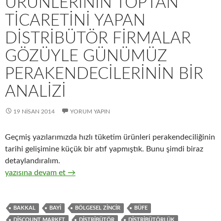
ÜRÜNLERININ TOPTAN
TICARETINI YAPAN
DISTRIBÜTÖR FIRMALAR
GÖZÜYLE GÜNÜMÜZ
PERAKENDECILERININ BIR
ANALIZI
19 NISAN 2014
YORUM YAPIN
Geçmiş yazılarımızda hızlı tüketim ürünleri perakendeciliğinin
tarihi gelişimine küçük bir atıf yapmıştık. Bunu şimdi biraz
detaylandıralım.
13-Hızlı tüketim ürünlerinin toptan ticaretini yapan distribütö
yazısına devam et
→
BAKKAL
BAYI
BÖLGESEL ZINCIR
BÜFE
DISCOUNT MARKET
DISTRIBÜTÖR
DISTRIBÜTÖRLÜK