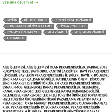
18-Hızlı tüketim ürünlerinin toptan ticaretinde perakendeciler
yazısına devam et
→
BAYILIK
DISTRIBÜTÖRLÜK
DÜZENLI MÜŞTERI ZIYARETI
PERAKENDECILERI ZIYARET ETMEK
PIYASA ZIYARETLERI
PIYASAYI GÖZLEMLEMEK
SAHA ZIYARETI
SATIŞ SAHASI ZIYARETI
TOPTANCILIK
AILE IŞLETMESI
,
AILE IŞLETMESI OLAN PERAKENDECILER
,
BAKKAL BÜFE
KURUYEMIŞ TEKEL BAYII OKUL KANTINI ŞARKÜTERI
,
BAYI PERAKENDECI
ILIŞKILERI
,
BAYILERIN PERAKENDECILERLE ILIŞKILERI
,
BAYILIK
,
BÖLGESEL
ZINCIR MARKET
,
ÇALIŞAN GÖNÜLLÜ KATKILARININ ÖNEMI
,
DISCOUNT
ZINCIR MARKET
,
DISTRIBÜTÖRLÜK
,
EN KARLI PERAKENDECI GRUBU
,
ESNAF
,
FMCG
,
GELENEKSEL KANAL PERAKENDECILER
,
GELENEKSEL
KANAL PERAKENDECILERI
,
GELENEKSEL KANAL PERAKENDECILIĞI
,
GELENEKSEL PERAKENDECILER
,
HIZLI TÜKETIM ÜRÜNLERI TOPTANCILIĞI
,
HIZLI TÜKETIM ÜRÜNLERININ TICARI PAZARLAMA VE SATIŞI
,
KARLI
PERAKENDECI
,
ORTA MARKET
,
PERAKENDECILERDE OLUŞAN FINANSAL
RISK
,
PERAKENDECILERIN DÜŞÜK KAR ORANI
,
PERAKENDECILERIN
TOPTANCILARLA ILIŞKILERI
,
PERAKENDECILERIN YÜKSEK MASRAF