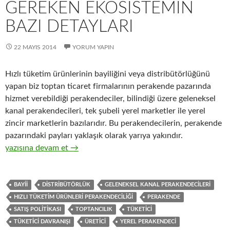
GEREKEN EKOSISTEMIN
BAZI DETAYLARI
22 MAYIS 2014
YORUM YAPIN
Hızlı tüketim ürünlerinin bayiliğini veya distribütörlüğünü
yapan biz toptan ticaret firmalarının perakende pazarında
hizmet verebildiği perakendeciler, bilindiği üzere geleneksel
kanal perakendecileri, tek şubeli yerel marketler ile yerel
zincir marketlerin bazılarıdır. Bu perakendecilerin, perakende
pazarındaki payları yaklaşık olarak yarıya yakındır.
15-Üreticiler ve distribütörleri ile geleneksel kanal perakendec
yazısına devam et
→
BAYII
DISTRIBÜTÖRLÜK
GELENEKSEL KANAL PERAKENDECILERI
HIZLI TÜKETIM ÜRÜNLERI PERAKENDECILIĞI
PERAKENDE
SATIŞ POLITIKASI
TOPTANCILIK
TÜKETICI
TÜKETICI DAVRANIŞI
ÜRETICI
YEREL PERAKENDECI