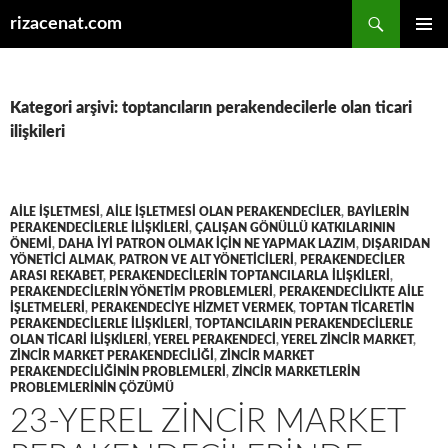
Ara
rizacenat.com
İÇERIĞE
BIRINCI
ATLA
MENÜ
Kategori arşivi: toptancıların perakendecilerle olan ticari
ilişkileri
AILE IŞLETMESI
,
AILE IŞLETMESI OLAN PERAKENDECILER
,
BAYILERIN
PERAKENDECILERLE ILIŞKILERI
,
ÇALIŞAN GÖNÜLLÜ KATKILARININ
ÖNEMI
,
DAHA IYI PATRON OLMAK IÇIN NE YAPMAK LAZIM
,
DIŞARIDAN
YÖNETICI ALMAK
,
PATRON VE ALT YÖNETICILERI
,
PERAKENDECILER
ARASI REKABET
,
PERAKENDECILERIN TOPTANCILARLA ILIŞKILERI
,
PERAKENDECILERIN YÖNETIM PROBLEMLERI
,
PERAKENDECILIKTE AILE
IŞLETMELERI
,
PERAKENDECIYE HIZMET VERMEK
,
TOPTAN TICARETIN
PERAKENDECILERLE ILIŞKILERI
,
TOPTANCILARIN PERAKENDECILERLE
OLAN TICARI ILIŞKILERI
,
YEREL PERAKENDECI
,
YEREL ZINCIR MARKET
,
ZINCIR MARKET PERAKENDECILIĞI
,
ZINCIR MARKET
PERAKENDECILIĞININ PROBLEMLERI
,
ZINCIR MARKETLERIN
PROBLEMLERININ ÇÖZÜMÜ
23-YEREL ZINCIR MARKET