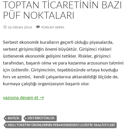
TOPTAN TICARETININ BAZI
PÜF NOKTALARI
26 NISAN 2014
YORUM YAPIN
Serbest ekonomik kuralların geçerli olduğu piyasalarda,
serbest girişimciliğin önemi büyüktür. Girişimci riskleri
üstlenerek ekonomik gelişimi tetikler. Riskler, girişimci
tarafından, başarılı olma ve para kazanma arzusunun tatmini
için üstlenilir. Girişimcinin, teşebbüsünde ortaya koyduğu
hırs ve azmini, kendi çalışanlarına aktarabildiği ölçüde de,
kurmaya çalıştığı organizasyon başarılı olur.
14-Zincir Perakendecilerle hızlı tüketim ürünlerinin toptan tica
yazısına devam et
→
BAYILIK
DISTRIBÜTÖRLÜK
HIZLI TÜKETIM ÜRÜNLERININ PERAKENDEDEKI LOJISTIK FAALIYETLERI