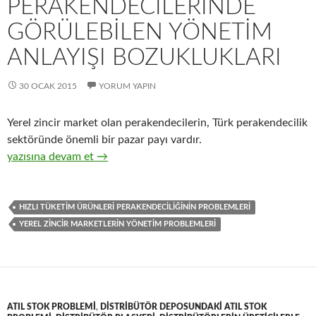
PERAKENDECILERINDE
GÖRÜLEBILEN YÖNETIM
ANLAYIŞI BOZUKLUKLARI
30 OCAK 2015
YORUM YAPIN
Yerel zincir market olan perakendecilerin, Türk perakendecilik
sektöründe önemli bir pazar payı vardır.
23-Yerel zincir market perakendecilerinde görülebilen yönetim a
yazısına devam et
→
HIZLI TÜKETIM ÜRÜNLERI PERAKENDECILIĞININ PROBLEMLERI
YEREL ZINCIR MARKETLERIN YÖNETIM PROBLEMLERI
ATIL STOK PROBLEMI
,
DISTRIBÜTÖR DEPOSUNDAKI ATIL STOK