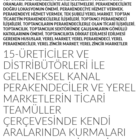
ORANLARI
,
PERAKENDECILIKTE AILE IŞLETMELERI
,
PERAKENDECILIKTE
DOĞRU LOKASYONUN ÖNEMI
,
PERAKENDECIYE HIZMET VERMEK
,
PERAKENDEYE HIZMET VERMEK
,
TEK ŞUBELI YEREL MARKET
,
TOPTAN
TICARETIN PERAKENDECILERLE ILIŞKILERI
,
TOPTANCI PERAKENDECI
ILIŞKILERI
,
TOPTANCILARIN PERAKENDECILERLE OLAN TICARI ILIŞKILERI
,
TOPTANCILIK
,
TOPTANCILIK SEKTÖRÜNDE ÇALIŞANLARIN GÖNÜLLÜ
KATKILARININ ÖNEMI
,
TOPTANCILIKTA DIKKAT EDILMESI EDILMESI
GEREKEN HUSUSLAR
,
YEREL MARKET
,
YEREL PERAKENDECI
,
YEREL
PERAKENDECILER
,
YEREL ZINCIR MARKET
,
YEREL ZINCIR MARKETLER
15-ÜRETICILER VE
DISTRIBÜTÖRLERI ILE
GELENEKSEL KANAL
PERAKENDECILER VE YEREL
MARKETLERIN TICARI
TEAMÜLLER
ÇERÇEVESINDE KENDI
ARALARINDA KURMALARI