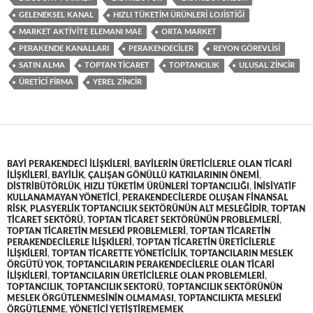
GELENEKSEL KANAL
HIZLI TÜKETIM ÜRÜNLERI LOJISTIĞI
MARKET AKTIVITE ELEMANI MAE
ORTA MARKET
PERAKENDE KANALLARI
PERAKENDECILER
REYON GÖREVLISI
SATIN ALMA
TOPTAN TICARET
TOPTANCILIK
ULUSAL ZINCIR
ÜRETICI FIRMA
YEREL ZINCIR
BAYI PERAKENDECI ILIŞKILERI
,
BAYILERIN ÜRETICILERLE OLAN TICARI
ILIŞKILERI
,
BAYILIK
,
ÇALIŞAN GÖNÜLLÜ KATKILARININ ÖNEMI
,
DISTRIBÜTÖRLÜK
,
HIZLI TÜKETIM ÜRÜNLERI TOPTANCILIĞI
,
INISIYATIF
KULLANAMAYAN YÖNETICI
,
PERAKENDECILERDE OLUŞAN FINANSAL
RISK
,
PLASYERLIK TOPTANCILIK SEKTÖRÜNÜN ALT MESLEĞIDIR
,
TOPTAN
TICARET SEKTÖRÜ
,
TOPTAN TICARET SEKTÖRÜNÜN PROBLEMLERI
,
TOPTAN TICARETIN MESLEKI PROBLEMLERI
,
TOPTAN TICARETIN
PERAKENDECILERLE ILIŞKILERI
,
TOPTAN TICARETIN ÜRETICILERLE
ILIŞKILERI
,
TOPTAN TICARETTE YÖNETICILIK
,
TOPTANCILARIN MESLEK
ÖRGÜTÜ YOK
,
TOPTANCILARIN PERAKENDECILERLE OLAN TICARI
ILIŞKILERI
,
TOPTANCILARIN ÜRETICILERLE OLAN PROBLEMLERI
,
TOPTANCILIK
,
TOPTANCILIK SEKTORÜ
,
TOPTANCILIK SEKTÖRÜNÜN
MESLEK ÖRGÜTLENMESININ OLMAMASI
,
TOPTANCILIKTA MESLEKI
ÖRGÜTLENME
,
YÖNETICI YETIŞTIREMEMEK