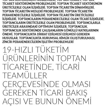
TOPTAN SEKTÖRÜNÜN PROBLEMLERI
,
TOPTAN TICARET
,
TOPTAN
TICARET SEKTÖRÜNÜN PROBLEMLERI
,
TOPTAN TICARET SEKTÖRÜNÜN
ÜRETICILERLE OLAN ILIŞKILERI
,
TOPTAN TICARETIN DINAMIKLERI
,
TOPTAN TICARETIN MESLEKI PROBLEMLERI
,
TOPTAN TICARETIN
PERAKENDECILERLE ILIŞKILERI
,
TOPTAN TICARETIN ÜRETICILERLE
ILIŞKILERI
,
TOPTANCILARIN PERAKENDECILERLE OLAN TICARI ILIŞKILERI
,
TOPTANCILARIN ÜRETICILERLE OLAN PROBLEMLERI
,
TOPTANCILARLA
ÜRETICILER ARASINDAKI OPTIMUM ILIŞKILER
,
TOPTANCILIK
,
TOPTANCILIK SEKTÖRÜNDE ÇALIŞANLARIN GÖNÜLLÜ KATKILARININ
ÖNEMI
,
TOPTANCILIKTA DIKKAT EDILMESI EDILMESI GEREKEN
HUSUSLAR
,
TOPTANCILIKTA KURUMSAL KIMLIK OLUŞTURULMASI
,
ZINCIR PERAKENDECILERIN IŞLETIM PROBLEMLERI
19-HIZLI TÜKETIM
ÜRÜNLERININ TOPTAN
TICARETINDE, TICARI
TEAMÜLLER
ÇERÇEVESINDE OLMASI
GEREKEN TICARI BAKIŞ
AÇISI VE BUNUN ÖNEMI