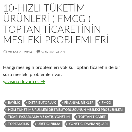
10-HIZLI TÜKETIM
ÜRÜNLERI ( FMCG )
TOPTAN TICARETININ
MESLEKI PROBLEMLERI
20 MART 2014
YORUM YAPIN
Hangi mesleğin problemleri yok ki. Toptan ticaretin de bir
sürü mesleki problemleri var.
10-Hızlı tüketim ürünleri ( FMCG ) toptan ticaretinin mesleki p
yazısına devam et
→
BAYILIK
DISTRIBÜTÖRLÜK
FINANSAL RISKLER
FMCG
HIZLI TÜKETIM ÜRÜNLERI DISTRIBÜTÖRLÜĞÜNÜN MESLEKI PROBLEMLERI
TICARI PAZARLAMA VE SATIŞ YÖNETIMI
TOPTAN TICARET
TOPTANCILIK
ÜRETICI FIRMA
YÖNETICI DAVRANIŞLARI