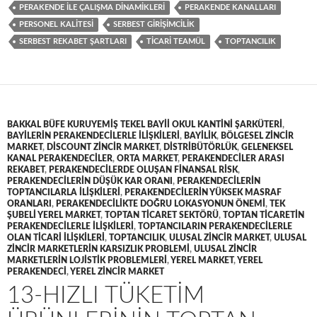
PERAKENDE ILE ÇALIŞMA DINAMIKLERI
PERAKENDE KANALLARI
PERSONEL KALITESI
SERBEST GIRIŞIMCILIK
SERBEST REKABET ŞARTLARI
TICARI TEAMÜL
TOPTANCILIK
BAKKAL BÜFE KURUYEMIŞ TEKEL BAYII OKUL KANTINI ŞARKÜTERI
,
BAYILERIN PERAKENDECILERLE ILIŞKILERI
,
BAYILIK
,
BÖLGESEL ZINCIR
MARKET
,
DISCOUNT ZINCIR MARKET
,
DISTRIBÜTÖRLÜK
,
GELENEKSEL
KANAL PERAKENDECILER
,
ORTA MARKET
,
PERAKENDECILER ARASI
REKABET
,
PERAKENDECILERDE OLUŞAN FINANSAL RISK
,
PERAKENDECILERIN DÜŞÜK KAR ORANI
,
PERAKENDECILERIN
TOPTANCILARLA ILIŞKILERI
,
PERAKENDECILERIN YÜKSEK MASRAF
ORANLARI
,
PERAKENDECILIKTE DOĞRU LOKASYONUN ÖNEMI
,
TEK
ŞUBELI YEREL MARKET
,
TOPTAN TICARET SEKTÖRÜ
,
TOPTAN TICARETIN
PERAKENDECILERLE ILIŞKILERI
,
TOPTANCILARIN PERAKENDECILERLE
OLAN TICARI ILIŞKILERI
,
TOPTANCILIK
,
ULUSAL ZINCIR MARKET
,
ULUSAL
ZINCIR MARKETLERIN KARSIZLIK PROBLEMI
,
ULUSAL ZINCIR
MARKETLERIN LOJISTIK PROBLEMLERI
,
YEREL MARKET
,
YEREL
PERAKENDECI
,
YEREL ZINCIR MARKET
13-HIZLI TÜKETIM