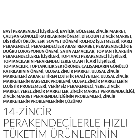
BAYI PERAKENDECI ILIŞKILERI
,
BAYILIK
,
BÖLGESEL ZINCIR MARKET
,
ÇALIŞAN GÖNÜLLÜ KATKILARININ ÖNEMI
,
DISCOUNT ZINCIR MARKET
,
DISTRIBÜTÖRLÜK
,
ESKI SOVYET DÖNEMI KOLHOZ IŞLETMELERI
,
KARLI
PERAKENDECI
,
PERAKENDECILER ARASI REKABET
,
PERAKENDECILIKTE
DOĞRU LOKASYONUN ÖNEMI
,
SATIN ALMACILAR
,
TOPTAN TICARETIN
PERAKENDECILERLE ILIŞKILERI
,
TOPTANCI PERAKENDECI ILIŞKILERI
,
TOPTANCILARIN PERAKENDECILERLE OLAN TICARI ILIŞKILERI
,
TOPTANCILIK
,
TOPTANCILIK SEKTÖRÜNDE ÇALIŞANLARIN GÖNÜLLÜ
KATKILARININ ÖNEMI
,
ULUSAL ZINCIR MARKET
,
ULUSAL ZINCIR
MARKETLERI ZARAR ETTIREN LOJISTIK FAALIYETLER
,
ULUSAL ZINCIR
MARKETLERIN KARSIZLIK PROBLEMI
,
ULUSAL ZINCIR MARKETLERIN
LOJISTIK PROBLEMLERI
,
VERIMSIZ PERAKENDECI
,
YEREL ZINCIR
MARKET
,
YEREL ZINCIR MARKETLER
,
ZINCIR MARKET PERAKENDECILIĞI
,
ZINCIR MARKET PERAKENDECILIĞININ PROBLEMLERI
,
ZINCIR
MARKETLERIN PROBLEMLERININ ÇÖZÜMÜ
14-ZINCIR
PERAKENDECILERLE HIZLI
TÜKETIM ÜRÜNLERININ