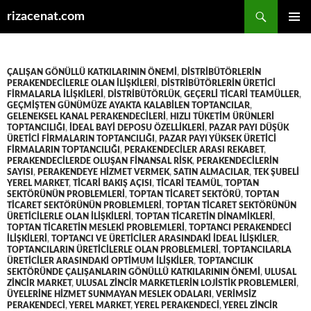
Ara
rizacenat.com
İÇERIĞE
BIRINCI
ATLA
MENÜ
ÇALIŞAN GÖNÜLLÜ KATKILARININ ÖNEMI
,
DISTRIBÜTÖRLERIN
PERAKENDECILERLE OLAN ILIŞKILERI
,
DISTRIBÜTÖRLERIN ÜRETICI
FIRMALARLA ILIŞKILERI
,
DISTRIBÜTÖRLÜK
,
GEÇERLI TICARI TEAMÜLLER
,
GEÇMIŞTEN GÜNÜMÜZE AYAKTA KALABILEN TOPTANCILAR
,
GELENEKSEL KANAL PERAKENDECILERI
,
HIZLI TÜKETIM ÜRÜNLERI
TOPTANCILIĞI
,
IDEAL BAYI DEPOSU ÖZELLIKLERI
,
PAZAR PAYI DÜŞÜK
ÜRETICI FIRMALARIN TOPTANCILIĞI
,
PAZAR PAYI YÜKSEK ÜRETICI
FIRMALARIN TOPTANCILIĞI
,
PERAKENDECILER ARASI REKABET
,
PERAKENDECILERDE OLUŞAN FINANSAL RISK
,
PERAKENDECILERIN
SAYISI
,
PERAKENDEYE HIZMET VERMEK
,
SATIN ALMACILAR
,
TEK ŞUBELI
YEREL MARKET
,
TICARI BAKIŞ AÇISI
,
TICARI TEAMÜL
,
TOPTAN
SEKTÖRÜNÜN PROBLEMLERI
,
TOPTAN TICARET SEKTÖRÜ
,
TOPTAN
TICARET SEKTÖRÜNÜN PROBLEMLERI
,
TOPTAN TICARET SEKTÖRÜNÜN
ÜRETICILERLE OLAN ILIŞKILERI
,
TOPTAN TICARETIN DINAMIKLERI
,
TOPTAN TICARETIN MESLEKI PROBLEMLERI
,
TOPTANCI PERAKENDECI
ILIŞKILERI
,
TOPTANCI VE ÜRETICILER ARASINDAKI IDEAL ILIŞKILER
,
TOPTANCILARIN ÜRETICILERLE OLAN PROBLEMLERI
,
TOPTANCILARLA
ÜRETICILER ARASINDAKI OPTIMUM ILIŞKILER
,
TOPTANCILIK
SEKTÖRÜNDE ÇALIŞANLARIN GÖNÜLLÜ KATKILARININ ÖNEMI
,
ULUSAL
ZINCIR MARKET
,
ULUSAL ZINCIR MARKETLERIN LOJISTIK PROBLEMLERI
,
ÜYELERINE HIZMET SUNMAYAN MESLEK ODALARI
,
VERIMSIZ
PERAKENDECI
,
YEREL MARKET
,
YEREL PERAKENDECI
,
YEREL ZINCIR