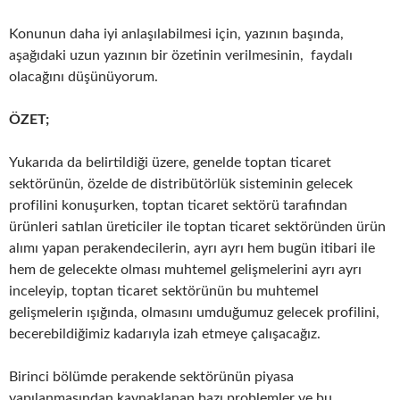
Konunun daha iyi anlaşılabilmesi için, yazının başında,
aşağıdaki uzun yazının bir özetinin verilmesinin, faydalı
olacağını düşünüyorum.
ÖZET;
Yukarıda da belirtildiği üzere, genelde toptan ticaret
sektörünün, özelde de distribütörlük sisteminin gelecek
profilini konuşurken, toptan ticaret sektörü tarafından
ürünleri satılan üreticiler ile toptan ticaret sektöründen ürün
alımı yapan perakendecilerin, ayrı ayrı hem bugün itibari ile
hem de gelecekte olması muhtemel gelişmelerini ayrı ayrı
inceleyip, toptan ticaret sektörünün bu muhtemel
gelişmelerin ışığında, olmasını umduğumuz gelecek profilini,
becerebildiğimiz kadarıyla izah etmeye çalışacağız.
Birinci bölümde perakende sektörünün piyasa
yapılanmasından kaynaklanan bazı problemler ve bu