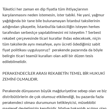
Tüketici her zaman en dip fiyatla tüm ihtiyaçlarının
karşılanmasını neden istemesin, ister tabiki. Ne yani, yağmur
yağdığında bir tane bile bulunamayan İstanbul taksilerinin
azlığından şikayetle, İstanbul’da taksiciliğin isteyen herkes
tarafından serbestçe yapılabilmesini mi isteyelim ? Serbest
rekabet çerçevesinde ticari kurallar ihdas edeceksek, niçin
tüm taksilerde aynı mesafeye, aynı ücreti ödediğimiz sabit
fiyat politikası uyguluyoruz? perakende pazarında da böyle
belirgin ticari teamül kuralları olan adil bir düzen tesis
edilebilmelidir.
PERAKENDECİLER ARASI REKABETİN TEMEL BİR HUKUKİ
ZEMİNİ OLMALIDIR.
Perakende dünyasının büyük mağduriyetine sebep olan ve biz
distribütörlerin de çok olumsuz etkilendiği, bu pazarda fazla
perakendeci olması durumunun tetikleyicisi, müsebbibi
maalesef devletimizin kendisidir. Maliye bakanlığı açılmış olan