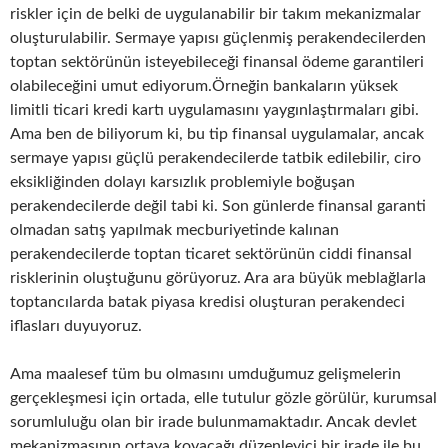
riskler için de belki de uygulanabilir bir takım mekanizmalar
oluşturulabilir. Sermaye yapısı güçlenmiş perakendecilerden
toptan sektörünün isteyebileceği finansal ödeme garantileri
olabileceğini umut ediyorum.Örneğin bankaların yüksek
limitli ticari kredi kartı uygulamasını yaygınlaştırmaları gibi.
Ama ben de biliyorum ki, bu tip finansal uygulamalar, ancak
sermaye yapısı güçlü perakendecilerde tatbik edilebilir, ciro
eksikliğinden dolayı karsızlık problemiyle boğuşan
perakendecilerde değil tabi ki. Son günlerde finansal garanti
olmadan satış yapılmak mecburiyetinde kalınan
perakendecilerde toptan ticaret sektörünün ciddi finansal
risklerinin oluştuğunu görüyoruz. Ara ara büyük meblağlarla
toptancılarda batak piyasa kredisi oluşturan perakendeci
iflasları duyuyoruz.
Ama maalesef tüm bu olmasını umduğumuz gelişmelerin
gerçekleşmesi için ortada, elle tutulur gözle görülür, kurumsal
sorumluluğu olan bir irade bulunmamaktadır. Ancak devlet
mekanizmasının ortaya koyacağı düzenleyici bir irade ile bu