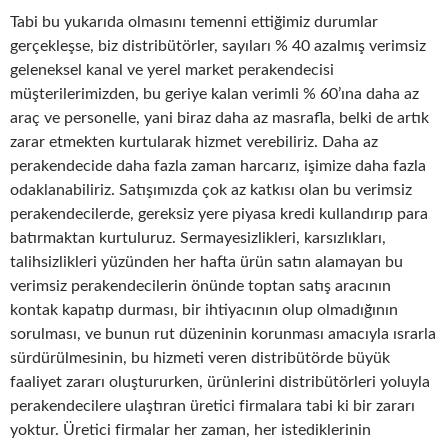
Tabi bu yukarıda olmasını temenni ettiğimiz durumlar
gerçekleşse, biz distribütörler, sayıları % 40 azalmış verimsiz
geleneksel kanal ve yerel market perakendecisi
müşterilerimizden, bu geriye kalan verimli % 60’ına daha az
araç ve personelle, yani biraz daha az masrafla, belki de artık
zarar etmekten kurtularak hizmet verebiliriz. Daha az
perakendecide daha fazla zaman harcarız, işimize daha fazla
odaklanabiliriz. Satışımızda çok az katkısı olan bu verimsiz
perakendecilerde, gereksiz yere piyasa kredi kullandırıp para
batırmaktan kurtuluruz. Sermayesizlikleri, karsızlıkları,
talihsizlikleri yüzünden her hafta ürün satın alamayan bu
verimsiz perakendecilerin önünde toptan satış aracının
kontak kapatıp durması, bir ihtiyacının olup olmadığının
sorulması, ve bunun rut düzeninin korunması amacıyla ısrarla
sürdürülmesinin, bu hizmeti veren distribütörde büyük
faaliyet zararı oluştururken, ürünlerini distribütörleri yoluyla
perakendecilere ulaştıran üretici firmalara tabi ki bir zararı
yoktur. Üretici firmalar her zaman, her istediklerinin