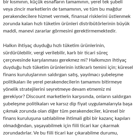
bir kısmının, küçük esnafların tamamının, yerel tek şubeli
veya zincir marketlerin de tamamının, ve tüm bu mağdur
perakendecilere hizmet vermek, finansal risklerini üstlenmek
zorunda kalan hızlı tüketim ürünleri distribütörlerinin büyük
maddi, manevi zararlar görmesini gerektirmemektedir.
Halkın ihtiyaç duyduğu hızlı tüketim ürünlerinin,
sürdürülebilir, vergi verilebilir, karlı bir ticari süreç
çerçevesinde karşılanması gerekmez mi? Halkımızın ihtiyaç
duyduğu hızlı tüketim ürünlerinin istikrarlı temini için; küresel
finans kuruluşlarının saldırgan satış, yayılmacı şubeleşme
politikaları ile yerel perakendecilerin tamamını bitirmeye
yönelik stratejilerini seyretmeye devam etmemiz mi
gerekiyor? Discount marketlerin karşısında, onların saldırgan
şubeleşme politikaları ve karsız dip fiyat uygulamalarıyla başa
çıkmak zorunda olan diğer tüm perakendeciler, küresel bir
finans kuruluşuna satılabilme ihtimali gibi bir kazanç kapıları
olmadığından, yaşayabilmek için fiili ticari kar çıkarmak
zorundadırlar. Ve bu fiili ticari kar çıkarabilme durumu,