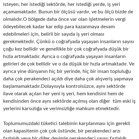
isteyen, her istediği sektörde, her istediği yerde, iş yeri
açamamaktadır. Bunun bir ölçüsü vardır, ve bu ölçü bizde de
olmalıdır.O bölgede daha önce var olan işletmelerin vergi
ödeyebilecek kadar kar edip para kazanmaya devam
edebilmeleri için, belirli bir sayıda iş yeri olması
gerekmektedir. Çünkü o coğrafyada yaşayan insanların sayısı
çoğu kez bellidir ve genellikle bir çok coğrafyada düşük bir
hızla artmaktadır. Ayrıca o coğrafyada yaşayan insanların
gelirleri de çok bellidir ve o da düşük bir hızla artmaktadır. Ve
ayrıca yine dünyanın hiç bir yerinde, hiç bir insan topluluğu
daha çok perakendeci açıldı diye daha çok alışveriş yapmaya
başlamamaktadır.Dolayısıyla kontrolsüzce, aynı sektörde
ilave olarak açılan her yeni iş yeri, hem kendisini hem de
kendisinden önce aynı sektörde açılmış olan diğer tüm eski iş
yerlerini karsızlığa ve verimsizliğe mahkum etmektedir.
Toplumumuzdaki tüketici talebinin karşılanması için gerekli
olan kapasitenin çok çok üstünde, bir perakendeci arzı
fazlalığı veya bir diğer deyimle perakendeci sayısı fazlalığı