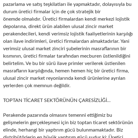
pazarlama ve satış teşkilatları ile yapmaktadır, dolayısıyla bu
durum üretici firmalar için de çok stratejik bir
önemde olmalıdır. Üretici firmalardan kendi merkezi lojistik
depolarına, direkt ürün alabilen ulusal zincir market
perakendecileri, kendi verimsiz lojistik faaliyetlerinin karşılığı
olan ilave indirimleri, üretici firmalardan almaktadırlar. Yani
verimsiz ulusal market zinciri şubelerinin masraflarının bir
kısmının, üretici firmalar tarafından mecburen üstlenildiğini
belirtelim. Ve bu bir sürü ilave primler verilerek üstlenilen
masrafların karşılığında, hemen hemen hiç bir üretici firma,
ulusal zincir market reyonlarında kendi ürünlerine ayrılan
yerlerden çok memnun değildir.
TOPTAN TİCARET SEKTÖRÜNÜN ÇARESİZLİĞİ…
Perakende pazarında olmasını temenni ettiğimiz bu
gelişmelerin gerçekleşmesi için biz toptan ticaret sektörünün
elinde, herhangi bir yaptırım gücü bulunmamaktadır. Biz
distribütörlerin en büyük yaptırım gücü şudur ki; Üretici