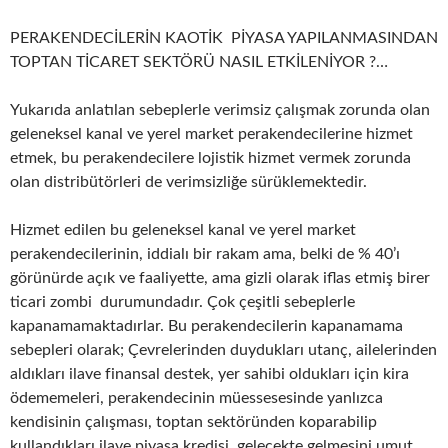
PERAKENDECİLERİN KAOTİK PİYASA YAPILANMASINDAN
TOPTAN TİCARET SEKTÖRÜ NASIL ETKİLENİYOR ?…
Yukarıda anlatılan sebeplerle verimsiz çalışmak zorunda olan
geleneksel kanal ve yerel market perakendecilerine hizmet
etmek, bu perakendecilere lojistik hizmet vermek zorunda
olan distribütörleri de verimsizliğe sürüklemektedir.
Hizmet edilen bu geleneksel kanal ve yerel market
perakendecilerinin, iddialı bir rakam ama, belki de % 40’ı
görünürde açık ve faaliyette, ama gizli olarak iflas etmiş birer
ticari zombi durumundadır. Çok çeşitli sebeplerle
kapanamamaktadırlar. Bu perakendecilerin kapanamama
sebepleri olarak; Çevrelerinden duydukları utanç, ailelerinden
aldıkları ilave finansal destek, yer sahibi oldukları için kira
ödememeleri, perakendecinin müessesesinde yanlızca
kendisinin çalışması, toptan sektöründen koparabilip
kullandıkları ilave piyasa kredisi, gelecekte gelmesini umut