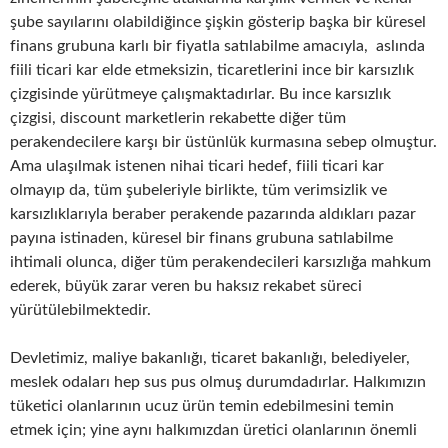
şube sayılarını olabildiğince şişkin gösterip başka bir küresel
finans grubuna karlı bir fiyatla satılabilme amacıyla, aslında
fiili ticari kar elde etmeksizin, ticaretlerini ince bir karsızlık
çizgisinde yürütmeye çalışmaktadırlar. Bu ince karsızlık
çizgisi, discount marketlerin rekabette diğer tüm
perakendecilere karşı bir üstünlük kurmasına sebep olmuştur.
Ama ulaşılmak istenen nihai ticari hedef, fiili ticari kar
olmayıp da, tüm şubeleriyle birlikte, tüm verimsizlik ve
karsızlıklarıyla beraber perakende pazarında aldıkları pazar
payına istinaden, küresel bir finans grubuna satılabilme
ihtimali olunca, diğer tüm perakendecileri karsızlığa mahkum
ederek, büyük zarar veren bu haksız rekabet süreci
yürütülebilmektedir.
Devletimiz, maliye bakanlığı, ticaret bakanlığı, belediyeler,
meslek odaları hep sus pus olmuş durumdadırlar. Halkımızın
tüketici olanlarının ucuz ürün temin edebilmesini temin
etmek için; yine aynı halkımızdan üretici olanlarının önemli