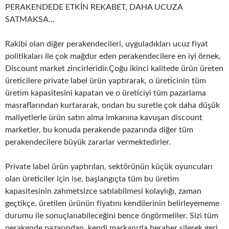
PERAKENDEDE ETKİN REKABET, DAHA UCUZA
SATMAKSA…
Rakibi olan diğer perakendecileri, uyguladıkları ucuz fiyat
politikaları ile çok mağdur eden perakendecilere en iyi örnek,
Discount market zincirleridir.Çoğu ikinci kalitede ürün üreten
üreticilere private label ürün yaptırarak, o üreticinin tüm
üretim kapasitesini kapatan ve o üreticiyi tüm pazarlama
masraflarından kurtararak, ondan bu suretle çok daha düşük
maliyetlerle ürün satın alma imkanına kavuşan discount
marketler, bu konuda perakende pazarında diğer tüm
perakendecilere büyük zararlar vermektedirler.
Private label ürün yaptırılan, sektörünün küçük oyuncuları
olan üreticiler için ise, başlangıçta tüm bu üretim
kapasitesinin zahmetsizce satılabilmesi kolaylığı, zaman
geçtikçe, üretilen ürünün fiyatını kendilerinin belirleyememe
durumu ile sonuçlanabileceğini bence öngörmeliler. Sizi tüm
perakende pazarından, kendi markanızla beraber silerek geri