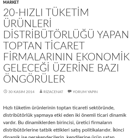
MARKET
20-HIZLI TÜKETIM
ÜRÜNLERI
DISTRIBÜTÖRLÜĞÜ YAPAN
TOPTAN TICARET
FIRMALARININ EKONOMIK
GELECEĞI ÜZERINE BAZI
ÖNGÖRÜLER
30 KASIM 2014
RIZACENAT
YORUM YAPIN
Hızlı tüketim ürünlerinin toptan ticareti sektöründe,
distribütörlük yapmaya etki eden iki önemli ticari dinamik
vardır. Bu dinamiklerden birincisi, üretici firmaların
distribütörlerine tatbik ettikleri satış politikalarıdır. İkinci
dinamik ise perakendecilerin, kendilerine ürün satan