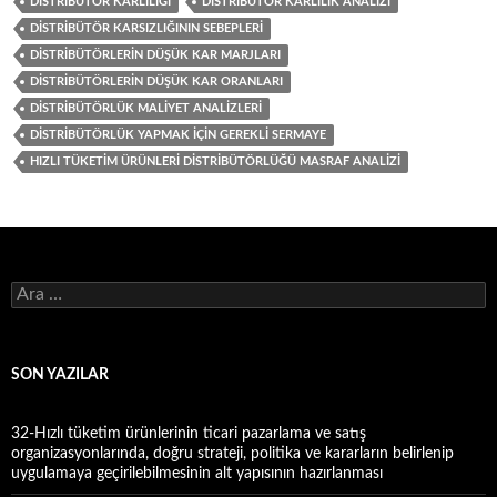
DISTRIBÜTÖR KARLILIĞI
DISTRIBÜTÖR KARLILIK ANALIZI
DISTRIBÜTÖR KARSIZLIĞININ SEBEPLERI
DISTRIBÜTÖRLERIN DÜŞÜK KAR MARJLARI
DISTRIBÜTÖRLERIN DÜŞÜK KAR ORANLARI
DISTRIBÜTÖRLÜK MALIYET ANALIZLERI
DISTRIBÜTÖRLÜK YAPMAK IÇIN GEREKLI SERMAYE
HIZLI TÜKETIM ÜRÜNLERI DISTRIBÜTÖRLÜĞÜ MASRAF ANALIZI
A
r
a
m
a
SON YAZILAR
:
32-Hızlı tüketim ürünlerinin ticari pazarlama ve satış
organizasyonlarında, doğru strateji, politika ve kararların belirlenip
uygulamaya geçirilebilmesinin alt yapısının hazırlanması