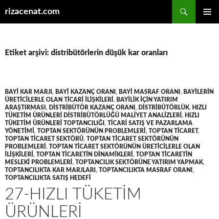
Ara
rizacenat.com
İÇERIĞE
BIRINCI
ATLA
MENÜ
Etiket arşivi: distribütörlerin düşük kar oranları
BAYI KAR MARJI
,
BAYI KAZANÇ ORANI
,
BAYI MASRAF ORANI
,
BAYILERIN
ÜRETICILERLE OLAN TICARI ILIŞKILERI
,
BAYILIK IÇIN YATIRIM
ARAŞTIRMASI
,
DISTRIBÜTÖR KAZANÇ ORANI
,
DISTRIBÜTÖRLÜK
,
HIZLI
TÜKETIM ÜRÜNLERI DISTRIBÜTÖRLÜĞÜ MALIYET ANALIZLERI
,
HIZLI
TÜKETIM ÜRÜNLERI TOPTANCILIĞI
,
TICARI SATIŞ VE PAZARLAMA
YÖNETIMI
,
TOPTAN SEKTÖRÜNÜN PROBLEMLERI
,
TOPTAN TICARET
,
TOPTAN TICARET SEKTÖRÜ
,
TOPTAN TICARET SEKTÖRÜNÜN
PROBLEMLERI
,
TOPTAN TICARET SEKTÖRÜNÜN ÜRETICILERLE OLAN
ILIŞKILERI
,
TOPTAN TICARETIN DINAMIKLERI
,
TOPTAN TICARETIN
MESLEKI PROBLEMLERI
,
TOPTANCILIK SEKTÖRÜNE YATIRIM YAPMAK
,
TOPTANCILIKTA KAR MARJLARI
,
TOPTANCILIKTA MASRAF ORANI
,
TOPTANCILIKTA SATIŞ HEDEFI
27-HIZLI TÜKETIM
ÜRÜNLERI