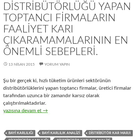
DISTRIBÜTÖRLÜĞÜ YAPAN
TOPTANCI FIRMALARIN
FAALIYET KARI
ÇIKARAMAMALARININ EN
ÖNEMLI SEBEPLERI.
13 NISAN 2015
YORUM YAPIN
Şu bir gerçek ki, hızlı tüketim ürünleri sektörünün
distribütörlüklerini yapan toptancı firmalar, üretici firmalar
tarafından uzunca bir zamandır karsız olarak
çalıştırılmaktadırlar.
27-Hızlı tüketim ürünleri distribütörlüğü yapan toptancı firmal
yazısına devam et
→
BAYI KARLILIĞI
BAYI KARLILIK ANALIZI
DISTRIBÜTÖR KAR MARJI