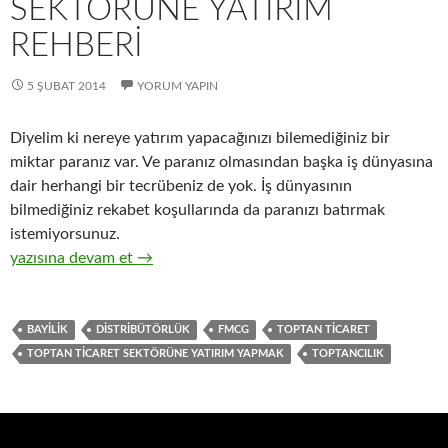
SEKTÖRÜNE YATIRIM
REHBERI
5 ŞUBAT 2014
YORUM YAPIN
Diyelim ki nereye yatırım yapacağınızı bilemediğiniz bir
miktar paranız var. Ve paranız olmasından başka iş dünyasına
dair herhangi bir tecrübeniz de yok. İş dünyasının
bilmediğiniz rekabet koşullarında da paranızı batırmak
istemiyorsunuz.
2-Hızlı tüketim ürünlerinin ( FMCG ) toptan ticaret sektörüne y
yazısına devam et
→
BAYILIK
DISTRIBÜTÖRLÜK
FMCG
TOPTAN TICARET
TOPTAN TICARET SEKTÖRÜNE YATIRIM YAPMAK
TOPTANCILIK