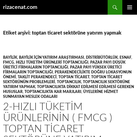
Ara
rizacenat.com
İÇERIĞE
BIRINCI
ATLA
MENÜ
Etiket arşivi: toptan ticaret sektörüne yatırım yapmak
BAYILIK
,
BAYILIK IÇIN YATIRIM ARAŞTIRMASI
,
DISTRIBÜTÖRLÜK
,
ESNAF
,
FMCG
,
HIZLI TÜKETIM ÜRÜNLERI TOPTANCILIĞI
,
PAZAR PAYI DÜŞÜK
ÜRETICI FIRMALARIN TOPTANCILIĞI
,
PAZAR PAYI YÜKSEK ÜRETICI
FIRMALARIN TOPTANCILIĞI
,
PERAKENDECILIKTE DOĞRU LOKASYONUN
ÖNEMI
,
TAKLIT PERAKENDECI
,
TOPTAN TICARET
,
TOPTAN TICARET
SEKTÖRÜNÜN PROBLEMLERI
,
TOPTANCILIK
,
TOPTANCILIK SEKTÖRÜNE
YATIRIM YAPMAK
,
TOPTANCILIKTA DIKKAT EDILMESI EDILMESI GEREKEN
HUSUSLAR
,
TOPTANCILIKTA KAR MARJLARI
,
ÜYELERINE HIZMET
SUNMAYAN MESLEK ODALARI
2-HIZLI TÜKETIM
ÜRÜNLERININ ( FMCG )
TOPTAN TICARET