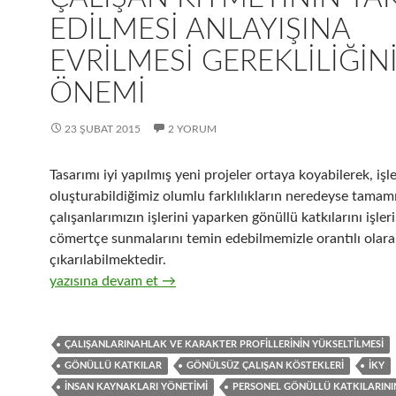
EDILMESI ANLAYIŞINA
EVRILMESI GEREKLILIĞIN
ÖNEMI
23 ŞUBAT 2015
2 YORUM
Tasarımı iyi yapılmış yeni projeler ortaya koyabilerek, işl
oluşturabildiğimiz olumlu farklılıkların neredeyse tamamı
çalışanlarımızın işlerini yaparken gönüllü katkılarını işler
cömertçe sunmalarını temin edebilmemizle orantılı olara
çıkarılabilmektedir.
24-İnsan kaynakları yönetimi anlayışının, çalışan kıymetin
yazısına devam et
→
ÇALIŞANLARINAHLAK VE KARAKTER PROFILLERININ YÜKSELTILMESI
GÖNÜLLÜ KATKILAR
GÖNÜLSÜZ ÇALIŞAN KÖSTEKLERI
İKY
INSAN KAYNAKLARI YÖNETIMI
PERSONEL GÖNÜLLÜ KATKILARINI