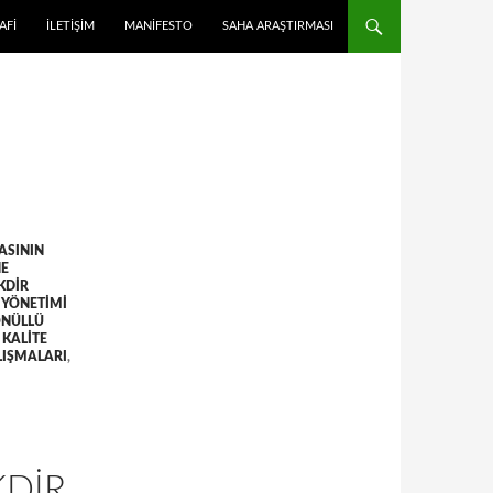
 ATLA
AFI
İLETIŞIM
MANIFESTO
SAHA ARAŞTIRMASI
ASININ
NE
KDIR
 YÖNETIMI
ÖNÜLLÜ
 KALITE
LIŞMALARI
,
KDIR