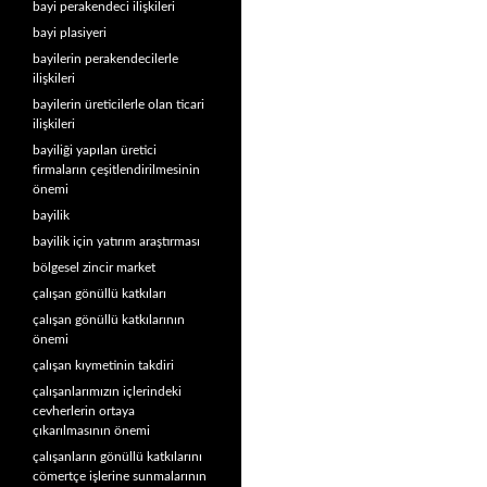
bayi perakendeci ilişkileri
bayi plasiyeri
bayilerin perakendecilerle
ilişkileri
bayilerin üreticilerle olan ticari
ilişkileri
bayiliği yapılan üretici
firmaların çeşitlendirilmesinin
önemi
bayilik
bayilik için yatırım araştırması
bölgesel zincir market
çalışan gönüllü katkıları
çalışan gönüllü katkılarının
önemi
çalışan kıymetinin takdiri
çalışanlarımızın içlerindeki
cevherlerin ortaya
çıkarılmasının önemi
çalışanların gönüllü katkılarını
cömertçe işlerine sunmalarının