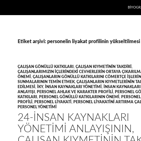
İÇERIĞE
BIYOGR
Etiket arşivi: personelin liyakat profilinin yükseltilmesi
ÇALIŞAN GÖNÜLLÜ KATKILARI
,
ÇALIŞAN KIYMETININ TAKDIRI
,
ÇALIŞANLARIMIZIN IÇLERINDEKI CEVHERLERIN ORTAYA ÇIKARILM
ÖNEMI
,
ÇALIŞANLARIN GÖNÜLLÜ KATKILARINI CÖMERTÇE IŞLERI
SUNMALARININ TEMIN ETMEK
,
ÇALIŞANLARIN KIYMETLERININ TA
EDILMESI
,
İKY
,
INSAN KAYNAKLARI YÖNETIMI
,
INSAN KAYNAKLARI
ANLAYIŞI
,
PERSONEL AHLAK VE KARAKTER PROFILI
,
PERSONEL G
KATKILARI
,
PERSONEL GÖNÜLLÜ KATKILARININ ÖNEMI
,
PERSONEL
PROFILI
,
PERSONEL LIYAKATI
,
PERSONEL LIYAKATINI ARTIRMA ÇA
PERSONEL YÖNETIMI
24-İNSAN KAYNAKLARI
YÖNETIMI ANLAYIŞININ,
ÇALIŞAN KIYMETININ TA