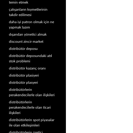
temin etmek
çalışanların kıymetlerinin
takdir edilmesi
daha iyi patron olmak için ne
yapmak lazım
dışarıdan yönetici almak
discount zincir market
distribütör deposu
distribütör deposundaki atıl
stok problemi
distribütör kazanç oranı
distribütör plasiyeri
distribütör plasyeri
distribütörlerin
perakendecilerle olan ilişkileri
distribütörlerin
perakendecilerle olan ticari
ilişkileri
distribütörlerin spot piyasalar
ile olan etkileşimleri
distribütörlerin üretici