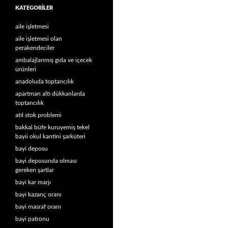
KATEGORILER
aile işletmesi
aile işletmesi olan
perakendeciler
ambalajlanmış gıda ve içecek
ürünleri
anadoluda toptancılık
apartman altı dükkanlarda
toptancılık
atıl stok problemi
bakkal büfe kuruyemiş tekel
bayii okul kantini şarküteri
bayi deposu
bayi deposunda olması
gereken şartlar
bayi kar marjı
bayi kazanç oranı
bayi masraf oranı
bayi patronu