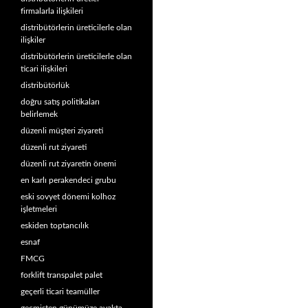
firmalarla ilişkileri
distribütörlerin üreticilerle olan
ilişkiler
distribütörlerin üreticilerle olan
ticari ilişkileri
distribütörlük
doğru satış politikaları
belirlemek
düzenli müşteri ziyareti
düzenli rut ziyareti
düzenli rut ziyaretin önemi
en karlı perakendeci grubu
eski sovyet dönemi kolhoz
işletmeleri
eskiden toptancılık
esnaf
FMCG
forklift transpalet palet
geçerli ticari teamüller