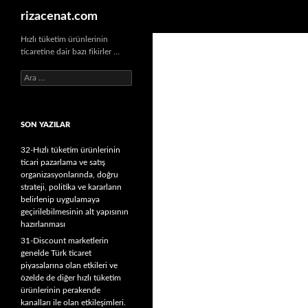
Ara
rizacenat.com
Hızlı tüketim ürünlerinin
ticaretine dair bazı fikirler …
A
r
a
m
SON YAZILAR
a
:
32-Hızlı tüketim ürünlerinin
ticari pazarlama ve satış
organizasyonlarında, doğru
strateji, politika ve kararların
belirlenip uygulamaya
geçirilebilmesinin alt yapısının
hazırlanması
31-Discount marketlerin
genelde Türk ticaret
piyasalarına olan etkileri ve
özelde de diğer hızlı tüketim
ürünlerinin perakende
kanalları ile olan etkileşimleri.