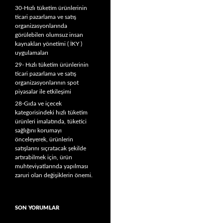
30-Hızlı tüketim ürünlerinin
ticari pazarlama ve satış
organizasyonlarında
görülebilen olumsuz insan
kaynakları yönetimi ( İKY )
uygulamaları
29- Hızlı tüketim ürünlerinin
ticari pazarlama ve satış
organizasyonlarının spot
piyasalar ile etkileşimi
28-Gıda ve içecek
kategorisindeki hızlı tüketim
ürünleri imalatında, tüketici
sağlığını korumayı
önceleyerek, ürünlerin
satışlarını sıçratacak şekilde
artırabilmek için, ürün
muhteviyatlarında yapılması
zaruri olan değişiklerin önemi.
SON YORUMLAR