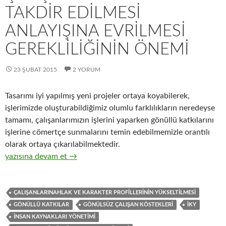
TAKDIR EDILMESI
ANLAYIŞINA EVRILMESI
GEREKLILIĞININ ÖNEMI
23 ŞUBAT 2015
2 YORUM
Tasarımı iyi yapılmış yeni projeler ortaya koyabilerek,
işlerimizde oluşturabildiğimiz olumlu farklılıkların neredeyse
tamamı, çalışanlarımızın işlerini yaparken gönüllü katkılarını
işlerine cömertçe sunmalarını temin edebilmemizle orantılı
olarak ortaya çıkarılabilmektedir.
24-İnsan kaynakları yönetimi anlayışının, çalışan kıymetinin tak
yazısına devam et
→
ÇALIŞANLARINAHLAK VE KARAKTER PROFILLERININ YÜKSELTILMESI
GÖNÜLLÜ KATKILAR
GÖNÜLSÜZ ÇALIŞAN KÖSTEKLERI
İKY
INSAN KAYNAKLARI YÖNETIMI