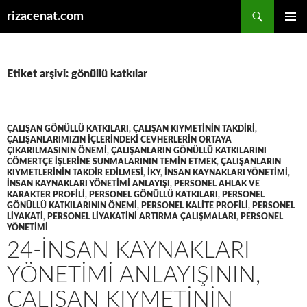
Ara
rizacenat.com
İÇERIĞE
BIRINCI
ATLA
MENÜ
Etiket arşivi: gönüllü katkılar
ÇALIŞAN GÖNÜLLÜ KATKILARI
,
ÇALIŞAN KIYMETININ TAKDIRI
,
ÇALIŞANLARIMIZIN IÇLERINDEKI CEVHERLERIN ORTAYA
ÇIKARILMASININ ÖNEMI
,
ÇALIŞANLARIN GÖNÜLLÜ KATKILARINI
CÖMERTÇE IŞLERINE SUNMALARININ TEMIN ETMEK
,
ÇALIŞANLARIN
KIYMETLERININ TAKDIR EDILMESI
,
İKY
,
INSAN KAYNAKLARI YÖNETIMI
,
INSAN KAYNAKLARI YÖNETIMI ANLAYIŞI
,
PERSONEL AHLAK VE
KARAKTER PROFILI
,
PERSONEL GÖNÜLLÜ KATKILARI
,
PERSONEL
GÖNÜLLÜ KATKILARININ ÖNEMI
,
PERSONEL KALITE PROFILI
,
PERSONEL
LIYAKATI
,
PERSONEL LIYAKATINI ARTIRMA ÇALIŞMALARI
,
PERSONEL
YÖNETIMI
24-İNSAN KAYNAKLARI
YÖNETIMI ANLAYIŞININ,
ÇALIŞAN KIYMETININ