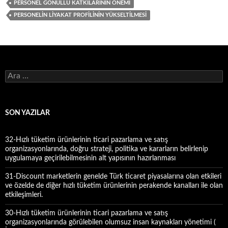
PERSONEL GÖNÜLLÜ KATKILARININ ÖNEMI
PERSONELIN LIYAKAT PROFILININ YÜKSELTILMESI
A
r
a
m
a
SON YAZILAR
:
32-Hızlı tüketim ürünlerinin ticari pazarlama ve satış
organizasyonlarında, doğru strateji, politika ve kararların belirlenip
uygulamaya geçirilebilmesinin alt yapısının hazırlanması
31-Discount marketlerin genelde Türk ticaret piyasalarına olan etkileri
ve özelde de diğer hızlı tüketim ürünlerinin perakende kanalları ile olan
etkileşimleri.
30-Hızlı tüketim ürünlerinin ticari pazarlama ve satış
organizasyonlarında görülebilen olumsuz insan kaynakları yönetimi (