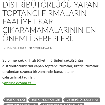
DISTRIBÜTÖRLÜĞÜ YAPAN
TOPTANCI FIRMALARIN
FAALIYET KARI
ÇIKARAMAMALARININ EN
ÖNEMLI SEBEPLERI.
13 NISAN 2015
YORUM YAPIN
Şu bir gerçek ki, hızlı tüketim ürünleri sektörünün
distribütörlüklerini yapan toptancı firmalar, üretici firmalar
tarafından uzunca bir zamandır karsız olarak
çalıştırılmaktadırlar.
27-Hızlı tüketim ürünleri distribütörlüğü yapan toptancı firmal
yazısına devam et
→
BAYI KARLILIĞI
BAYI KARLILIK ANALIZI
DISTRIBÜTÖR KAR MARJI