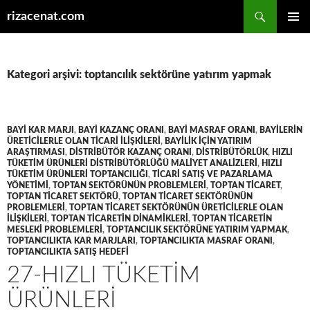
Ara
rizacenat.com
İÇERIĞE
BIRINCI
ATLA
MENÜ
Kategori arşivi: toptancılık sektörüne yatırım yapmak
BAYI KAR MARJI
,
BAYI KAZANÇ ORANI
,
BAYI MASRAF ORANI
,
BAYILERIN
ÜRETICILERLE OLAN TICARI ILIŞKILERI
,
BAYILIK IÇIN YATIRIM
ARAŞTIRMASI
,
DISTRIBÜTÖR KAZANÇ ORANI
,
DISTRIBÜTÖRLÜK
,
HIZLI
TÜKETIM ÜRÜNLERI DISTRIBÜTÖRLÜĞÜ MALIYET ANALIZLERI
,
HIZLI
TÜKETIM ÜRÜNLERI TOPTANCILIĞI
,
TICARI SATIŞ VE PAZARLAMA
YÖNETIMI
,
TOPTAN SEKTÖRÜNÜN PROBLEMLERI
,
TOPTAN TICARET
,
TOPTAN TICARET SEKTÖRÜ
,
TOPTAN TICARET SEKTÖRÜNÜN
PROBLEMLERI
,
TOPTAN TICARET SEKTÖRÜNÜN ÜRETICILERLE OLAN
ILIŞKILERI
,
TOPTAN TICARETIN DINAMIKLERI
,
TOPTAN TICARETIN
MESLEKI PROBLEMLERI
,
TOPTANCILIK SEKTÖRÜNE YATIRIM YAPMAK
,
TOPTANCILIKTA KAR MARJLARI
,
TOPTANCILIKTA MASRAF ORANI
,
TOPTANCILIKTA SATIŞ HEDEFI
27-HIZLI TÜKETIM
ÜRÜNLERI