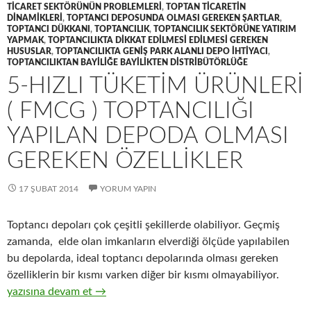
TICARET SEKTÖRÜNÜN PROBLEMLERI
,
TOPTAN TICARETIN
DINAMIKLERI
,
TOPTANCI DEPOSUNDA OLMASI GEREKEN ŞARTLAR
,
TOPTANCI DÜKKANI
,
TOPTANCILIK
,
TOPTANCILIK SEKTÖRÜNE YATIRIM
YAPMAK
,
TOPTANCILIKTA DIKKAT EDILMESI EDILMESI GEREKEN
HUSUSLAR
,
TOPTANCILIKTA GENIŞ PARK ALANLI DEPO IHTIYACI
,
TOPTANCILIKTAN BAYILIĞE BAYILIKTEN DISTRIBÜTÖRLÜĞE
5-HIZLI TÜKETIM ÜRÜNLERI
( FMCG ) TOPTANCILIĞI
YAPILAN DEPODA OLMASI
GEREKEN ÖZELLIKLER
17 ŞUBAT 2014
YORUM YAPIN
Toptancı depoları çok çeşitli şekillerde olabiliyor. Geçmiş
zamanda, elde olan imkanların elverdiği ölçüde yapılabilen
bu depolarda, ideal toptancı depolarında olması gereken
özelliklerin bir kısmı varken diğer bir kısmı olmayabiliyor.
5-Hızlı tüketim ürünleri ( FMCG ) toptancılığı yapılan depoda o
yazısına devam et
→