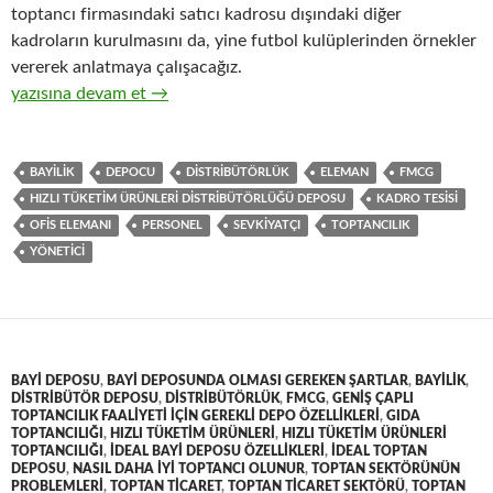
toptancı firmasındaki satıcı kadrosu dışındaki diğer
kadroların kurulmasını da, yine futbol kulüplerinden örnekler
vererek anlatmaya çalışacağız.
9-Hızlı tüketim ürünlerinin ( FMCG ) toptan ticaretinde yöneti
yazısına devam et
→
BAYILIK
DEPOCU
DISTRIBÜTÖRLÜK
ELEMAN
FMCG
HIZLI TÜKETIM ÜRÜNLERI DISTRIBÜTÖRLÜĞÜ DEPOSU
KADRO TESISI
OFIS ELEMANI
PERSONEL
SEVKIYATÇI
TOPTANCILIK
YÖNETICI
BAYI DEPOSU
,
BAYI DEPOSUNDA OLMASI GEREKEN ŞARTLAR
,
BAYILIK
,
DISTRIBÜTÖR DEPOSU
,
DISTRIBÜTÖRLÜK
,
FMCG
,
GENIŞ ÇAPLI
TOPTANCILIK FAALIYETI IÇIN GEREKLI DEPO ÖZELLIKLERI
,
GIDA
TOPTANCILIĞI
,
HIZLI TÜKETIM ÜRÜNLERI
,
HIZLI TÜKETIM ÜRÜNLERI
TOPTANCILIĞI
,
IDEAL BAYI DEPOSU ÖZELLIKLERI
,
IDEAL TOPTAN
DEPOSU
,
NASIL DAHA IYI TOPTANCI OLUNUR
,
TOPTAN SEKTÖRÜNÜN
PROBLEMLERI
,
TOPTAN TICARET
,
TOPTAN TICARET SEKTÖRÜ
,
TOPTAN