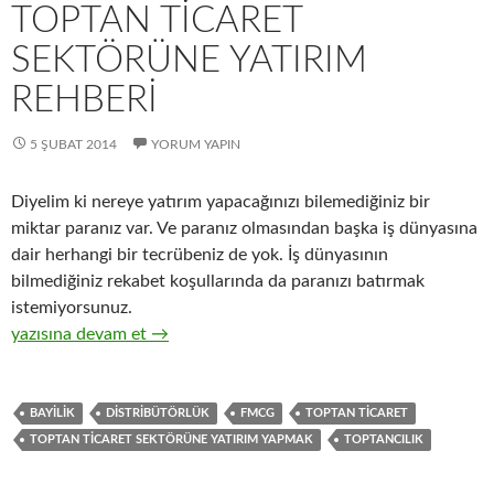
TOPTAN TICARET
SEKTÖRÜNE YATIRIM
REHBERI
5 ŞUBAT 2014
YORUM YAPIN
Diyelim ki nereye yatırım yapacağınızı bilemediğiniz bir
miktar paranız var. Ve paranız olmasından başka iş dünyasına
dair herhangi bir tecrübeniz de yok. İş dünyasının
bilmediğiniz rekabet koşullarında da paranızı batırmak
istemiyorsunuz.
2-Hızlı tüketim ürünlerinin ( FMCG ) toptan ticaret sektörüne y
yazısına devam et
→
BAYILIK
DISTRIBÜTÖRLÜK
FMCG
TOPTAN TICARET
TOPTAN TICARET SEKTÖRÜNE YATIRIM YAPMAK
TOPTANCILIK