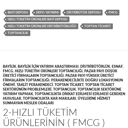
BAYI DEPOSU
DEPO YATIRIMI
DISTRIBÜTÖR DEPOSU
FMCG
HIZLI TÜKETIM ÜRÜNLERI BAYI DEPOSU
HIZLI TÜKETIM ÜRÜNLERI DISTRIBÜTÖRLÜĞÜ
TOPTAN TICARET
TOPTANCILIK
BAYILIK
,
BAYILIK IÇIN YATIRIM ARAŞTIRMASI
,
DISTRIBÜTÖRLÜK
,
ESNAF
,
FMCG
,
HIZLI TÜKETIM ÜRÜNLERI TOPTANCILIĞI
,
PAZAR PAYI DÜŞÜK
ÜRETICI FIRMALARIN TOPTANCILIĞI
,
PAZAR PAYI YÜKSEK ÜRETICI
FIRMALARIN TOPTANCILIĞI
,
PERAKENDECILIKTE DOĞRU LOKASYONUN
ÖNEMI
,
TAKLIT PERAKENDECI
,
TOPTAN TICARET
,
TOPTAN TICARET
SEKTÖRÜNÜN PROBLEMLERI
,
TOPTANCILIK
,
TOPTANCILIK SEKTÖRÜNE
YATIRIM YAPMAK
,
TOPTANCILIKTA DIKKAT EDILMESI EDILMESI GEREKEN
HUSUSLAR
,
TOPTANCILIKTA KAR MARJLARI
,
ÜYELERINE HIZMET
SUNMAYAN MESLEK ODALARI
2-HIZLI TÜKETIM
ÜRÜNLERININ ( FMCG )