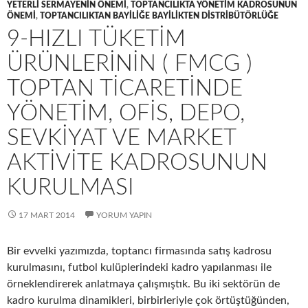
YETERLI SERMAYENIN ÖNEMI
,
TOPTANCILIKTA YÖNETIM KADROSUNUN
ÖNEMI
,
TOPTANCILIKTAN BAYILIĞE BAYILIKTEN DISTRIBÜTÖRLÜĞE
9-HIZLI TÜKETIM
ÜRÜNLERININ ( FMCG )
TOPTAN TICARETINDE
YÖNETIM, OFIS, DEPO,
SEVKIYAT VE MARKET
AKTIVITE KADROSUNUN
KURULMASI
17 MART 2014
YORUM YAPIN
Bir evvelki yazımızda, toptancı firmasında satış kadrosu
kurulmasını, futbol kulüplerindeki kadro yapılanması ile
örneklendirerek anlatmaya çalışmıştık. Bu iki sektörün de
kadro kurulma dinamikleri, birbirleriyle çok örtüştüğünden,