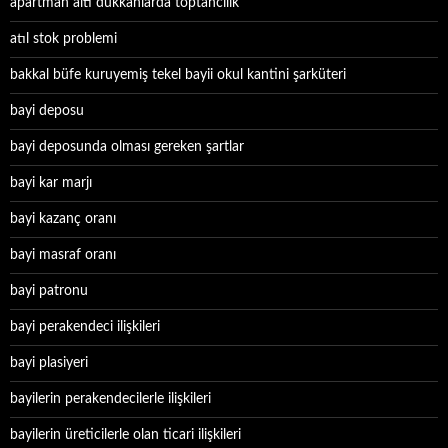
apartman altı dükkanlarda toptancılık
atıl stok problemi
bakkal büfe kuruyemiş tekel bayii okul kantini şarküteri
bayi deposu
bayi deposunda olması gereken şartlar
bayi kar marjı
bayi kazanç oranı
bayi masraf oranı
bayi patronu
bayi perakendeci ilişkileri
bayi plasiyeri
bayilerin perakendecilerle ilişkileri
bayilerin üreticilerle olan ticari ilişkileri