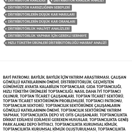
DISTRIBÜTÖR KARLILIĞI
DISTRIBÜTÖR KARLILIK ANALIZI
DISTRIBÜTÖR KARSIZLIĞININ SEBEPLERI
DISTRIBÜTÖRLERIN DÜŞÜK KAR MARJLARI
DISTRIBÜTÖRLERIN DÜŞÜK KAR ORANLARI
DISTRIBÜTÖRLÜK MALIYET ANALIZLERI
DISTRIBÜTÖRLÜK YAPMAK IÇIN GEREKLI SERMAYE
HIZLI TÜKETIM ÜRÜNLERI DISTRIBÜTÖRLÜĞÜ MASRAF ANALIZI
BAYI PATRONU
,
BAYILIK
,
BAYILIK IÇIN YATIRIM ARAŞTIRMASI
,
ÇALIŞAN
GÖNÜLLÜ KATKILARININ ÖNEMI
,
DISTRIBÜTÖRLÜK
,
GEÇMIŞTEN
GÜNÜMÜZE AYAKTA KALABILEN TOPTANCILAR
,
GIDA TOPTANCILIĞI
,
HIZLI TÜKETIM ÜRÜNLERI TOPTANCILIĞI
,
NASIL DAHA IYI TOPTANCI
OLUNUR
,
TOPTAN TICARET ÇALIŞANLARI
,
TOPTAN TICARET SEKTÖRÜ
,
TOPTAN TICARET SEKTÖRÜNÜN PROBLEMLERI
,
TOPTANCI PATRONU
,
TOPTANCILIK SEKTORÜ
,
TOPTANCILIK SEKTÖRÜNDE ÇALIŞANLARIN
GÖNÜLLÜ KATKILARININ ÖNEMI
,
TOPTANCILIK SEKTÖRÜNE YATIRIM
YAPMAK
,
TOPTANCILIKTA DEPO VE OFIS ÇALIŞANLARI
,
TOPTANCILIKTA
DIKKAT EDILMESI EDILMESI GEREKEN HUSUSLAR
,
TOPTANCILIKTA GENIŞ
PARK ALANLI DEPO IHTIYACI
,
TOPTANCILIKTA KURUMSAL KIMLIK
,
TOPTANCILIKTA KURUMSAL KIMLIK OLUŞTURULMASI
,
TOPTANCILIKTA