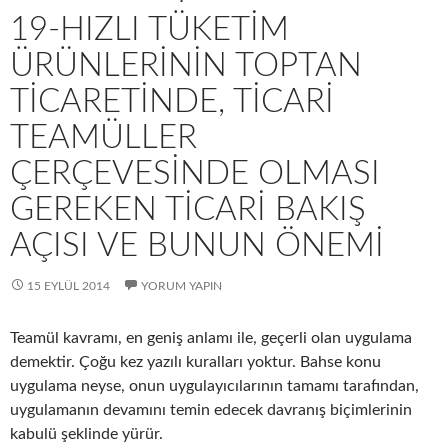
19-HIZLI TÜKETIM
ÜRÜNLERININ TOPTAN
TICARETINDE, TICARI
TEAMÜLLER
ÇERÇEVESINDE OLMASI
GEREKEN TICARI BAKIŞ
AÇISI VE BUNUN ÖNEMI
15 EYLÜL 2014
YORUM YAPIN
Teamül kavramı, en geniş anlamı ile, geçerli olan uygulama
demektir. Çoğu kez yazılı kuralları yoktur. Bahse konu
uygulama neyse, onun uygulayıcılarının tamamı tarafından,
uygulamanın devamını temin edecek davranış biçimlerinin
kabulü şeklinde yürür.