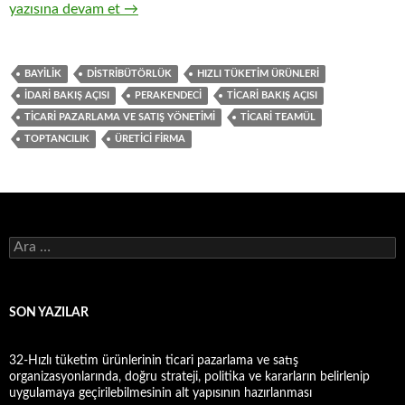
19-Hızlı tüketim ürünlerinin toptan ticaretinde, ticari teamüll
yazısına devam et
→
BAYILIK
DISTRIBÜTÖRLÜK
HIZLI TÜKETIM ÜRÜNLERI
IDARI BAKIŞ AÇISI
PERAKENDECI
TICARI BAKIŞ AÇISI
TICARI PAZARLAMA VE SATIŞ YÖNETIMI
TICARI TEAMÜL
TOPTANCILIK
ÜRETICI FIRMA
A
r
a
m
a
SON YAZILAR
:
32-Hızlı tüketim ürünlerinin ticari pazarlama ve satış
organizasyonlarında, doğru strateji, politika ve kararların belirlenip
uygulamaya geçirilebilmesinin alt yapısının hazırlanması