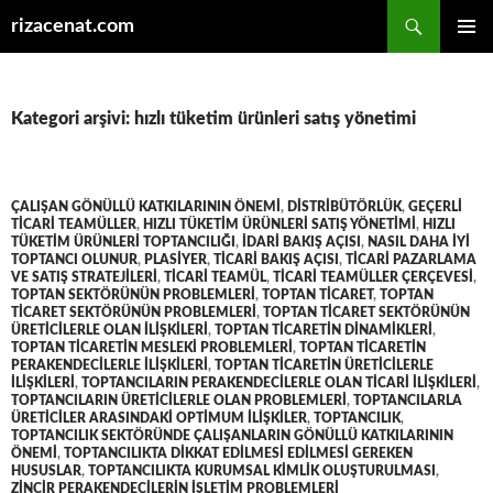
Ara
rizacenat.com
İÇERIĞE
BIRINCI
ATLA
MENÜ
Kategori arşivi: hızlı tüketim ürünleri satış yönetimi
ÇALIŞAN GÖNÜLLÜ KATKILARININ ÖNEMI
,
DISTRIBÜTÖRLÜK
,
GEÇERLI
TICARI TEAMÜLLER
,
HIZLI TÜKETIM ÜRÜNLERI SATIŞ YÖNETIMI
,
HIZLI
TÜKETIM ÜRÜNLERI TOPTANCILIĞI
,
IDARI BAKIŞ AÇISI
,
NASIL DAHA IYI
TOPTANCI OLUNUR
,
PLASIYER
,
TICARI BAKIŞ AÇISI
,
TICARI PAZARLAMA
VE SATIŞ STRATEJILERI
,
TICARI TEAMÜL
,
TICARI TEAMÜLLER ÇERÇEVESI
,
TOPTAN SEKTÖRÜNÜN PROBLEMLERI
,
TOPTAN TICARET
,
TOPTAN
TICARET SEKTÖRÜNÜN PROBLEMLERI
,
TOPTAN TICARET SEKTÖRÜNÜN
ÜRETICILERLE OLAN ILIŞKILERI
,
TOPTAN TICARETIN DINAMIKLERI
,
TOPTAN TICARETIN MESLEKI PROBLEMLERI
,
TOPTAN TICARETIN
PERAKENDECILERLE ILIŞKILERI
,
TOPTAN TICARETIN ÜRETICILERLE
ILIŞKILERI
,
TOPTANCILARIN PERAKENDECILERLE OLAN TICARI ILIŞKILERI
,
TOPTANCILARIN ÜRETICILERLE OLAN PROBLEMLERI
,
TOPTANCILARLA
ÜRETICILER ARASINDAKI OPTIMUM ILIŞKILER
,
TOPTANCILIK
,
TOPTANCILIK SEKTÖRÜNDE ÇALIŞANLARIN GÖNÜLLÜ KATKILARININ
ÖNEMI
,
TOPTANCILIKTA DIKKAT EDILMESI EDILMESI GEREKEN
HUSUSLAR
,
TOPTANCILIKTA KURUMSAL KIMLIK OLUŞTURULMASI
,
ZINCIR PERAKENDECILERIN IŞLETIM PROBLEMLERI