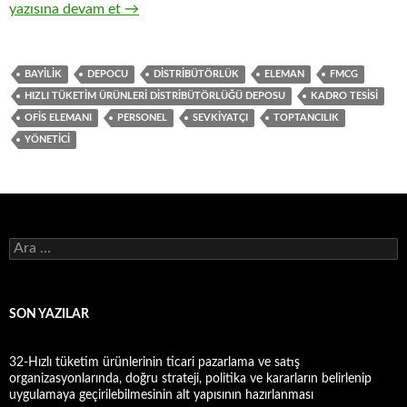
9-Hızlı tüketim ürünlerinin ( FMCG ) toptan ticaretinde yöneti
yazısına devam et
→
BAYILIK
DEPOCU
DISTRIBÜTÖRLÜK
ELEMAN
FMCG
HIZLI TÜKETIM ÜRÜNLERI DISTRIBÜTÖRLÜĞÜ DEPOSU
KADRO TESISI
OFIS ELEMANI
PERSONEL
SEVKIYATÇI
TOPTANCILIK
YÖNETICI
A
r
a
m
a
SON YAZILAR
:
32-Hızlı tüketim ürünlerinin ticari pazarlama ve satış
organizasyonlarında, doğru strateji, politika ve kararların belirlenip
uygulamaya geçirilebilmesinin alt yapısının hazırlanması