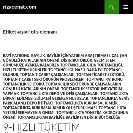
Ara
rizacenat.com
İÇERIĞE
BIRINCI
ATLA
MENÜ
Etiket arşivi: ofis elemanı
BAYI PATRONU
,
BAYILIK
,
BAYILIK IÇIN YATIRIM ARAŞTIRMASI
,
ÇALIŞAN
GÖNÜLLÜ KATKILARININ ÖNEMI
,
DISTRIBÜTÖRLÜK
,
GEÇMIŞTEN
GÜNÜMÜZE AYAKTA KALABILEN TOPTANCILAR
,
GIDA TOPTANCILIĞI
,
HIZLI TÜKETIM ÜRÜNLERI TOPTANCILIĞI
,
NASIL DAHA IYI TOPTANCI
OLUNUR
,
TOPTAN TICARET ÇALIŞANLARI
,
TOPTAN TICARET SEKTÖRÜ
,
TOPTAN TICARET SEKTÖRÜNÜN PROBLEMLERI
,
TOPTANCI PATRONU
,
TOPTANCILIK SEKTORÜ
,
TOPTANCILIK SEKTÖRÜNDE ÇALIŞANLARIN
GÖNÜLLÜ KATKILARININ ÖNEMI
,
TOPTANCILIK SEKTÖRÜNE YATIRIM
YAPMAK
,
TOPTANCILIKTA DEPO VE OFIS ÇALIŞANLARI
,
TOPTANCILIKTA
DIKKAT EDILMESI EDILMESI GEREKEN HUSUSLAR
,
TOPTANCILIKTA GENIŞ
PARK ALANLI DEPO IHTIYACI
,
TOPTANCILIKTA KURUMSAL KIMLIK
,
TOPTANCILIKTA KURUMSAL KIMLIK OLUŞTURULMASI
,
TOPTANCILIKTA
YETERLI SERMAYENIN ÖNEMI
,
TOPTANCILIKTA YÖNETIM KADROSUNUN
ÖNEMI
,
TOPTANCILIKTAN BAYILIĞE BAYILIKTEN DISTRIBÜTÖRLÜĞE
9-HIZLI TÜKETIM