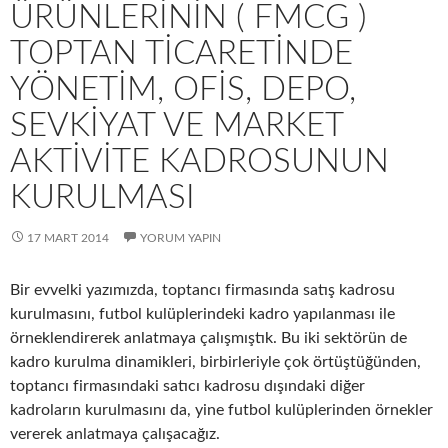
ÜRÜNLERININ ( FMCG )
TOPTAN TICARETINDE
YÖNETIM, OFIS, DEPO,
SEVKIYAT VE MARKET
AKTIVITE KADROSUNUN
KURULMASI
17 MART 2014
YORUM YAPIN
Bir evvelki yazımızda, toptancı firmasında satış kadrosu
kurulmasını, futbol kulüplerindeki kadro yapılanması ile
örneklendirerek anlatmaya çalışmıştık. Bu iki sektörün de
kadro kurulma dinamikleri, birbirleriyle çok örtüştüğünden,
toptancı firmasındaki satıcı kadrosu dışındaki diğer
kadroların kurulmasını da, yine futbol kulüplerinden örnekler
vererek anlatmaya çalışacağız.