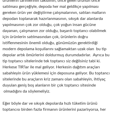
ürünlerin tarihlerinin takibinin, önce gelen ürünün önce
satılması gerçeğiyle, depoda her mal geldikçe yapılması
gereken ürün yer değiştirme çalışmalarının, satılan malların
depodan toplanarak hazırlanmasının, sıkışık dar alanlarda
yapılmasının çok zor olduğu, çok yoğun insan gücüne
dayanan, çalışmanın zor olduğu, başarılı toptancı olabilmek
için ürünlerin satılmasından çok, ürünlerin doğru
istiflenmesinin önemli olduğu, günümüzün gerektirdiği
modern depolama koşullarını sağlamaktan uzak olan bu tip
depolar artık ömürlerini doldurmuş durumdadırlar. Ayrıca bu
tip toptancı sitelerinde tek toptancı siz değilsiniz tabi ki.
Herkese TIR’lar ile mal geliyor. Herkesin dağıtım araçları
sabahleyin ürün yüklemesi için deposuna geliyor. Bu toptancı
sitelerinde bu araçların kriz zamanı olan sabahleyin, ihtiyaç
duyulan geniş boş alanların bir çok toptancı sitesinde
olmadığını da söylemeliyiz.
Eğer böyle dar ve sıkışık depolarda hızlı tüketim ürünü
toptancısı birden fazla firmanın ürünlerini pazarlıyorsa, her