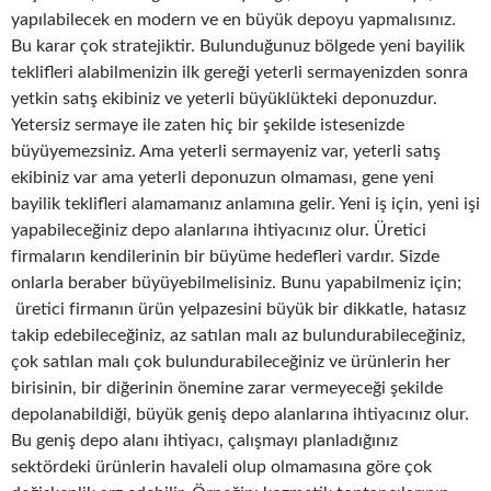
yapılabilecek en modern ve en büyük depoyu yapmalısınız.
Bu karar çok stratejiktir. Bulunduğunuz bölgede yeni bayilik
teklifleri alabilmenizin ilk gereği yeterli sermayenizden sonra
yetkin satış ekibiniz ve yeterli büyüklükteki deponuzdur.
Yetersiz sermaye ile zaten hiç bir şekilde istesenizde
büyüyemezsiniz. Ama yeterli sermayeniz var, yeterli satış
ekibiniz var ama yeterli deponuzun olmaması, gene yeni
bayilik teklifleri alamamanız anlamına gelir. Yeni iş için, yeni işi
yapabileceğiniz depo alanlarına ihtiyacınız olur. Üretici
firmaların kendilerinin bir büyüme hedefleri vardır. Sizde
onlarla beraber büyüyebilmelisiniz. Bunu yapabilmeniz için;
üretici firmanın ürün yelpazesini büyük bir dikkatle, hatasız
takip edebileceğiniz, az satılan malı az bulundurabileceğiniz,
çok satılan malı çok bulundurabileceğiniz ve ürünlerin her
birisinin, bir diğerinin önemine zarar vermeyeceği şekilde
depolanabildiği, büyük geniş depo alanlarına ihtiyacınız olur.
Bu geniş depo alanı ihtiyacı, çalışmayı planladığınız
sektördeki ürünlerin havaleli olup olmamasına göre çok