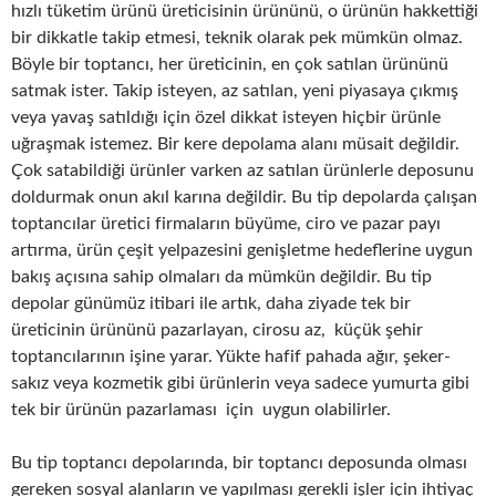
hızlı tüketim ürünü üreticisinin ürününü, o ürünün hakkettiği
bir dikkatle takip etmesi, teknik olarak pek mümkün olmaz.
Böyle bir toptancı, her üreticinin, en çok satılan ürününü
satmak ister. Takip isteyen, az satılan, yeni piyasaya çıkmış
veya yavaş satıldığı için özel dikkat isteyen hiçbir ürünle
uğraşmak istemez. Bir kere depolama alanı müsait değildir.
Çok satabildiği ürünler varken az satılan ürünlerle deposunu
doldurmak onun akıl karına değildir. Bu tip depolarda çalışan
toptancılar üretici firmaların büyüme, ciro ve pazar payı
artırma, ürün çeşit yelpazesini genişletme hedeflerine uygun
bakış açısına sahip olmaları da mümkün değildir. Bu tip
depolar günümüz itibari ile artık, daha ziyade tek bir
üreticinin ürününü pazarlayan, cirosu az, küçük şehir
toptancılarının işine yarar. Yükte hafif pahada ağır, şeker-
sakız veya kozmetik gibi ürünlerin veya sadece yumurta gibi
tek bir ürünün pazarlaması için uygun olabilirler.
Bu tip toptancı depolarında, bir toptancı deposunda olması
gereken sosyal alanların ve yapılması gerekli işler için ihtiyaç