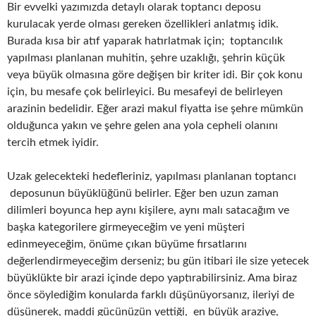
Bir evvelki yazımızda detaylı olarak toptancı deposu
kurulacak yerde olması gereken özellikleri anlatmış idik.
Burada kısa bir atıf yaparak hatırlatmak için; toptancılık
yapılması planlanan muhitin, şehre uzaklığı, şehrin küçük
veya büyük olmasına göre değişen bir kriter idi. Bir çok konu
için, bu mesafe çok belirleyici. Bu mesafeyi de belirleyen
arazinin bedelidir. Eğer arazi makul fiyatta ise şehre mümkün
olduğunca yakın ve şehre gelen ana yola cepheli olanını
tercih etmek iyidir.
Uzak gelecekteki hedefleriniz, yapılması planlanan toptancı
deposunun büyüklüğünü belirler. Eğer ben uzun zaman
dilimleri boyunca hep aynı kişilere, aynı malı satacağım ve
başka kategorilere girmeyeceğim ve yeni müşteri
edinmeyeceğim, önüme çıkan büyüme fırsatlarını
değerlendirmeyeceğim derseniz; bu gün itibari ile size yetecek
büyüklükte bir arazi içinde depo yaptırabilirsiniz. Ama biraz
önce söylediğim konularda farklı düşünüyorsanız, ileriyi de
düşünerek, maddi gücünüzün yettiği, en büyük araziye,