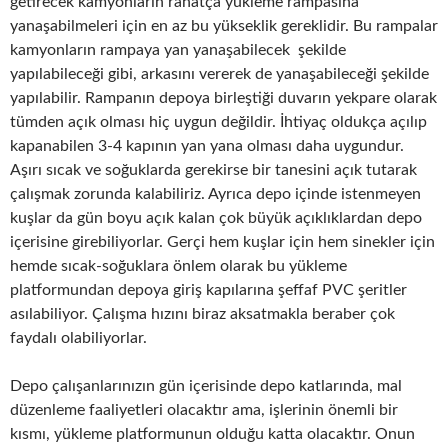
getirecek kamyonların rahatça yükleme rampasına
yanaşabilmeleri için en az bu yükseklik gereklidir. Bu rampalar
kamyonların rampaya yan yanaşabilecek şekilde
yapılabileceği gibi, arkasını vererek de yanaşabileceği şekilde
yapılabilir. Rampanın depoya birleştiği duvarın yekpare olarak
tümden açık olması hiç uygun değildir. İhtiyaç oldukça açılıp
kapanabilen 3-4 kapının yan yana olması daha uygundur.
Aşırı sıcak ve soğuklarda gerekirse bir tanesini açık tutarak
çalışmak zorunda kalabiliriz. Ayrıca depo içinde istenmeyen
kuşlar da gün boyu açık kalan çok büyük açıklıklardan depo
içerisine girebiliyorlar. Gerçi hem kuşlar için hem sinekler için
hemde sıcak-soğuklara önlem olarak bu yükleme
platformundan depoya giriş kapılarına şeffaf PVC şeritler
asılabiliyor. Çalışma hızını biraz aksatmakla beraber çok
faydalı olabiliyorlar.
Depo çalışanlarınızın gün içerisinde depo katlarında, mal
düzenleme faaliyetleri olacaktır ama, işlerinin önemli bir
kısmı, yükleme platformunun olduğu katta olacaktır. Onun