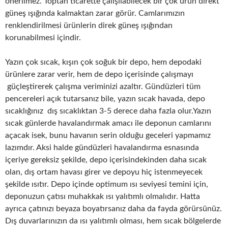
önerilmez. Toptan ticarette çalışılabilecek bir çok ürün direkt
güneş ışığında kalmaktan zarar görür. Camlarımızın
renklendirilmesi ürünlerin direk güneş ışığından
korunabilmesi içindir.
Yazın çok sıcak, kışın çok soğuk bir depo, hem depodaki
ürünlere zarar verir, hem de depo içerisinde çalışmayı
güçleştirerek çalışma veriminizi azaltır. Gündüzleri tüm
pencereleri açık tutarsanız bile, yazın sıcak havada, depo
sıcaklığınız dış sıcaklıktan 3-5 derece daha fazla olur.Yazın
sıcak günlerde havalandırmak amacı ile deponun camlarını
açacak isek, bunu havanın serin olduğu geceleri yapmamız
lazımdır. Aksi halde gündüzleri havalandırma esnasında
içeriye gereksiz şekilde, depo içerisindekinden daha sıcak
olan, dış ortam havası girer ve depoyu hiç istenmeyecek
şekilde ısıtır. Depo içinde optimum ısı seviyesi temini için,
deponuzun çatısı muhakkak ısı yalıtımlı olmalıdır. Hatta
ayrıca çatınızı beyaza boyatırsanız daha da fayda görürsünüz.
Dış duvarlarınızın da ısı yalıtımlı olması, hem sıcak bölgelerde