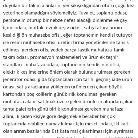
duyulan bir takım alanların, yer sıkışıklığından ötürü çoğu kez
yeterince olamadığını söylemeliyiz. Tuvalet, toplantı odası,
personelin oturup bir nebze nefes alacağı dinlenme ve çay
içme odası, mutfak, evrak arşiv odası, satış faturalarının
kesildiği ön muhasebe ofisi, eğer toptancının kendisi tutuyor
ise resmi muhasebe ofisi, üretici firma yöneticilerine tahsis
edilmesi gereken ofis, yedek parça-lastik muhafaza-tamir
takım odası, promasyon malzemeleri ve ürün ek teşhir
standları muhafaza odası, toptancının kendisinin ofisi,
elektrik kesilmelerine önlem olarak bulundurulması gereken
jeneratör odası, gıda toptancıları için tarihi geçmiş iade ürün
odası, satış araçlarına yüklenen ürünlerden çıkan büyük
kartondan boş kolilerin günübirlik konulması gereken
muhafaza alanı, satılmak üzere gelen ürünlerin altından çıkan
tahta paletlerin günü birlik konulması gereken muhafaza
alanı, kişiden kişiye göre değişmekle beraber bir çok
toptancıda olabilen namaz kılmak için mescit odası, iki katlı
olanlarının bazılarında üst kata mal çıkartılması için ayrılması