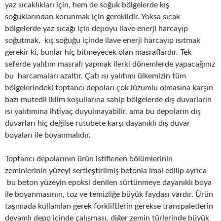
yaz sıcaklıkları için, hem de soğuk bölgelerde kış
soğuklarından korunmak için gereklidir. Yoksa sıcak
bölgelerde yaz sıcağı için depoyu ilave enerji harcayıp
soğutmak, kış soğuğu içinde ilave enerji harcayıp ısıtmak
gerekir ki, bunlar hiç bitmeyecek olan masraflardır. Tek
seferde yalıtım masrafı yapmak ilerki dönemlerde yapacağınız
bu harcamaları azaltır. Çatı ısı yalıtımı ülkemizin tüm
bölgelerindeki toptancı depoları çok lüzumlu olmasına karşın
bazı mutedil iklim koşullarına sahip bölgelerde dış duvarların
ısı yalıtımına ihtiyaç duyulmayabilir, ama bu depoların dış
duvarları hiç değilse rutubete karşı dayanıklı dış duvar
boyaları ile boyanmalıdır.
Toptancı depolarının ürün istiflenen bölümlerinin
zeminlerinin yüzeyi sertleştirilmiş betonla imal edilip ayrıca
bu beton yüzeyin epoksi denilen sürtünmeye dayanıklı boya
ile boyanmasının, toz ve temizliğe büyük faydası vardır. Ürün
taşımada kullanılan gerek forkliftlerin gerekse transpaletlerin
devamlı depo içinde çalışması, diğer zemin türlerinde büyük