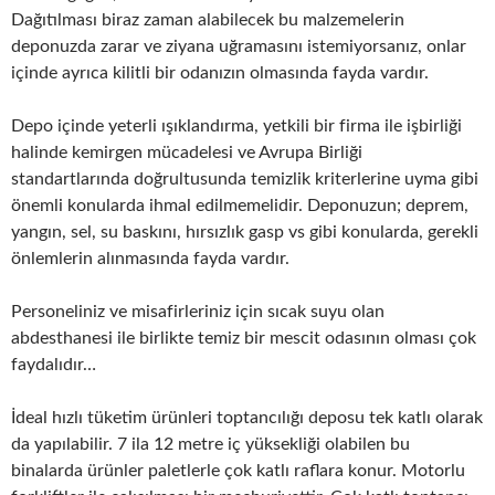
Dağıtılması biraz zaman alabilecek bu malzemelerin
deponuzda zarar ve ziyana uğramasını istemiyorsanız, onlar
içinde ayrıca kilitli bir odanızın olmasında fayda vardır.
Depo içinde yeterli ışıklandırma, yetkili bir firma ile işbirliği
halinde kemirgen mücadelesi ve Avrupa Birliği
standartlarında doğrultusunda temizlik kriterlerine uyma gibi
önemli konularda ihmal edilmemelidir. Deponuzun; deprem,
yangın, sel, su baskını, hırsızlık gasp vs gibi konularda, gerekli
önlemlerin alınmasında fayda vardır.
Personeliniz ve misafirleriniz için sıcak suyu olan
abdesthanesi ile birlikte temiz bir mescit odasının olması çok
faydalıdır…
İdeal hızlı tüketim ürünleri toptancılığı deposu tek katlı olarak
da yapılabilir. 7 ila 12 metre iç yüksekliği olabilen bu
binalarda ürünler paletlerle çok katlı raflara konur. Motorlu