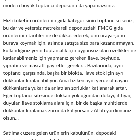
modern büyük toptancı deposunu da yapamazsınız.
Hızlı tüketim ürünlerinin gıda kategorisinin toptancısı iseniz,
bu dar ve yetersiz metrekareli deponuzdaki FMCG gıda
ürünlerinin tarihlerine de dikkat ederek, onu oraya-şunu
buraya koymak için, aslında satışta size para kazandırmayan,
kullandığınız yerin toptancılık için uygunsuz olan özelliklerine
katlanabilmeniz için yapmanız gereken ilave, beyhude,
yıpratıcı ve masraflı gayretler gerekir… Bazılarında, aynı
toptancı çarşısında, başka bir blokta, ilave stok için ayrı
dükkanlar kiralanabiliyor. Ama fiziken aynı yerde olmayan
dükkanlarda yukarıda anlatılan zorluklar katlanarak artar.
Eğer toptancı sitesinde dükkan yokluğundan dolayı, ihtiyaç
duyulan ilave stoklama alanı için, bir de başka muhitlerde
dükkanlar kiralamak zorunda kalıyorsanız Allah yardımcınız
olsun…
Satılmak üzere gelen ürünlerin kabulünün, depodaki