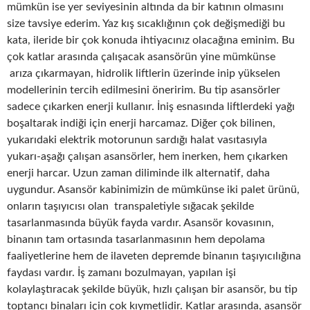
mümkün ise yer seviyesinin altında da bir katının olmasını
size tavsiye ederim. Yaz kış sıcaklığının çok değişmediği bu
kata, ileride bir çok konuda ihtiyacınız olacağına eminim. Bu
çok katlar arasında çalışacak asansörün yine mümkünse
arıza çıkarmayan, hidrolik liftlerin üzerinde inip yükselen
modellerinin tercih edilmesini öneririm. Bu tip asansörler
sadece çıkarken enerji kullanır. İniş esnasında liftlerdeki yağı
boşaltarak indiği için enerji harcamaz. Diğer çok bilinen,
yukarıdaki elektrik motorunun sardığı halat vasıtasıyla
yukarı-aşağı çalışan asansörler, hem inerken, hem çıkarken
enerji harcar. Uzun zaman diliminde ilk alternatif, daha
uygundur. Asansör kabinimizin de mümkünse iki palet ürünü,
onların taşıyıcısı olan transpaletiyle sığacak şekilde
tasarlanmasında büyük fayda vardır. Asansör kovasının,
binanın tam ortasında tasarlanmasının hem depolama
faaliyetlerine hem de ilaveten depremde binanın taşıyıcılığına
faydası vardır. İş zamanı bozulmayan, yapılan işi
kolaylaştıracak şekilde büyük, hızlı çalışan bir asansör, bu tip
toptancı binaları için çok kıymetlidir. Katlar arasında, asansör