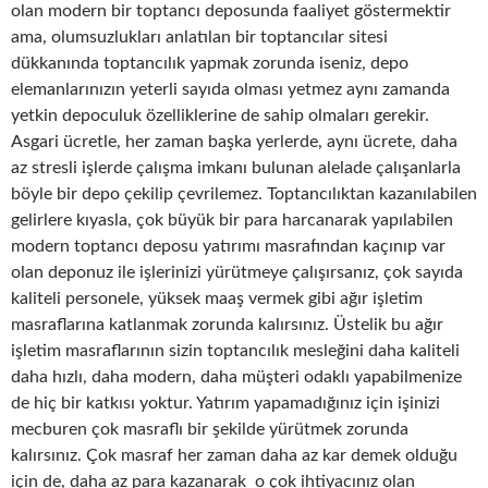
olan modern bir toptancı deposunda faaliyet göstermektir
ama, olumsuzlukları anlatılan bir toptancılar sitesi
dükkanında toptancılık yapmak zorunda iseniz, depo
elemanlarınızın yeterli sayıda olması yetmez aynı zamanda
yetkin depoculuk özelliklerine de sahip olmaları gerekir.
Asgari ücretle, her zaman başka yerlerde, aynı ücrete, daha
az stresli işlerde çalışma imkanı bulunan alelade çalışanlarla
böyle bir depo çekilip çevrilemez. Toptancılıktan kazanılabilen
gelirlere kıyasla, çok büyük bir para harcanarak yapılabilen
modern toptancı deposu yatırımı masrafından kaçınıp var
olan deponuz ile işlerinizi yürütmeye çalışırsanız, çok sayıda
kaliteli personele, yüksek maaş vermek gibi ağır işletim
masraflarına katlanmak zorunda kalırsınız. Üstelik bu ağır
işletim masraflarının sizin toptancılık mesleğini daha kaliteli
daha hızlı, daha modern, daha müşteri odaklı yapabilmenize
de hiç bir katkısı yoktur. Yatırım yapamadığınız için işinizi
mecburen çok masraflı bir şekilde yürütmek zorunda
kalırsınız. Çok masraf her zaman daha az kar demek olduğu
için de, daha az para kazanarak o çok ihtiyacınız olan