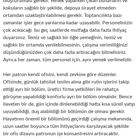
oluşturulması gerekir. Yemek yaparken çıkan buharların ve
kokuların sağlıklı bir şekilde, depoya sirayet etmeden
ortamdan uzaklaştırılabilmesi gerekir. Toptancılıkta bazı
zamanlar işler gece yarılarına kadar uzayabilir. Personelinizin
çok acıkacağı bu geç saatlerde mutfağa daha fazla ihtiyaç
duyarsınız. Temiz ve sağlıklı bir öğle yemeğinin, temiz ve
sağlıklı bir ortamda yenilebilmesinin, çalışma verimliliğinizi
düşündüğünüzden çok daha fazla artıracağını bilmelisiniz.
Ayrıca her zaman, tüm personel için, aynı yemek verilmelidir.
Her patron kendi ofisini, kendi zevkine göre düzenler.
Ofisinde, günlük tahsilat teslim alma gibi rutin işlerini takip
ettiği ayrı bir bölüm, üretici firma yetkilileri ile rahatça
görüşme yapabildiği konforlu ayrı bir bölüm olmalıdır. Bence
ilaveten bir de, gün içinde dinlenebildiği hatta kısa süreli yatıp
uyuyabildiği, duş alabildiği bir bölümün de olması gerekir.
Hayatının önemli bir bölümünü geçirdiği çalışma mekanında,
uzun saatler boyunca tüm ihtiyaçlarını karşılayacak şekilde
bir ofis dizaynı patronun işe konsantresini artıracaktır.