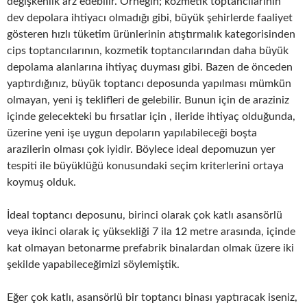
değişkenlik arz edebilir. Örneğin; kozmetik toptancılarının
dev depolara ihtiyacı olmadığı gibi, büyük şehirlerde faaliyet
gösteren hızlı tüketim ürünlerinin atıştırmalık kategorisinden
cips toptancılarının, kozmetik toptancılarından daha büyük
depolama alanlarına ihtiyaç duyması gibi. Bazen de önceden
yaptırdığınız, büyük toptancı deposunda yapılması mümkün
olmayan, yeni iş teklifleri de gelebilir. Bunun için de araziniz
içinde gelecekteki bu fırsatlar için , ileride ihtiyaç olduğunda,
üzerine yeni işe uygun depoların yapılabileceği boşta
arazilerin olması çok iyidir. Böylece ideal depomuzun yer
tespiti ile büyüklüğü konusundaki seçim kriterlerini ortaya
koymuş olduk.
İdeal toptancı deposunu, birinci olarak çok katlı asansörlü
veya ikinci olarak iç yüksekliği 7 ila 12 metre arasında, içinde
kat olmayan betonarme prefabrik binalardan olmak üzere iki
şekilde yapabileceğimizi söylemiştik.
Eğer çok katlı, asansörlü bir toptancı binası yaptıracak iseniz,