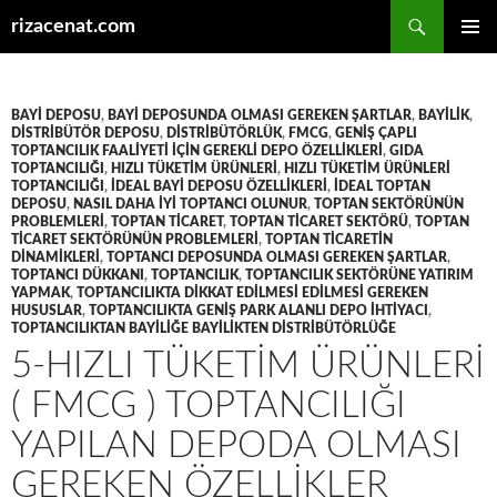
Ara
rizacenat.com
İÇERIĞE
BIRINCI
ATLA
MENÜ
BAYI DEPOSU
,
BAYI DEPOSUNDA OLMASI GEREKEN ŞARTLAR
,
BAYILIK
,
DISTRIBÜTÖR DEPOSU
,
DISTRIBÜTÖRLÜK
,
FMCG
,
GENIŞ ÇAPLI
TOPTANCILIK FAALIYETI IÇIN GEREKLI DEPO ÖZELLIKLERI
,
GIDA
TOPTANCILIĞI
,
HIZLI TÜKETIM ÜRÜNLERI
,
HIZLI TÜKETIM ÜRÜNLERI
TOPTANCILIĞI
,
IDEAL BAYI DEPOSU ÖZELLIKLERI
,
IDEAL TOPTAN
DEPOSU
,
NASIL DAHA IYI TOPTANCI OLUNUR
,
TOPTAN SEKTÖRÜNÜN
PROBLEMLERI
,
TOPTAN TICARET
,
TOPTAN TICARET SEKTÖRÜ
,
TOPTAN
TICARET SEKTÖRÜNÜN PROBLEMLERI
,
TOPTAN TICARETIN
DINAMIKLERI
,
TOPTANCI DEPOSUNDA OLMASI GEREKEN ŞARTLAR
,
TOPTANCI DÜKKANI
,
TOPTANCILIK
,
TOPTANCILIK SEKTÖRÜNE YATIRIM
YAPMAK
,
TOPTANCILIKTA DIKKAT EDILMESI EDILMESI GEREKEN
HUSUSLAR
,
TOPTANCILIKTA GENIŞ PARK ALANLI DEPO IHTIYACI
,
TOPTANCILIKTAN BAYILIĞE BAYILIKTEN DISTRIBÜTÖRLÜĞE
5-HIZLI TÜKETIM ÜRÜNLERI
( FMCG ) TOPTANCILIĞI
YAPILAN DEPODA OLMASI
GEREKEN ÖZELLIKLER