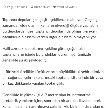
17 ŞUBAT 2014
RIZACENAT
YORUM YAPIN
Toptancı depoları çok çeşitli şekillerde olabiliyor. Geçmiş
zamanda, elde olan imkanların elverdiği ölçüde yapılabilen
bu depolarda, ideal toptancı depolarında olması gereken
özelliklerin bir kısmı varken diğer bir kısmı olmayabiliyor.
Halihazırdaki depolarının şekline göre, çoğunlukla
toptancıların içinde bulundukları durum, günümüzde
genellikle şu iki şekildedir;
– Birincisi
özellikle küçük ve orta büyüklükteki şehirlerimizin
bir çoğunda, şehrin kenarındaki toptancı sitelerinde bir veya
bir kaç dükkanda yapılan toptancılık;
Genellikle iç yüksekliği 6-7 metre olan bu betonarme
prefabrik yapıların içine, sonradan bir ara kat ilave edilerek
kullanım alanları artırılmaya çalışılır. Hiç birisinin dışarıdan ısı