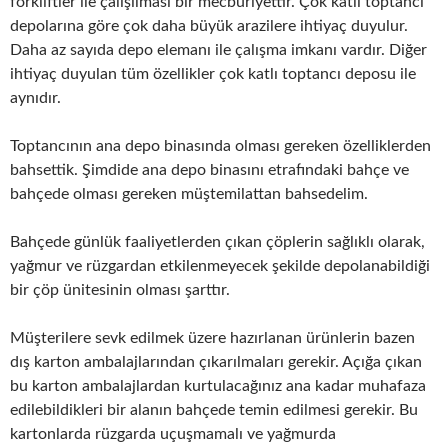
forkliftler ile çalışılması bir mecburiyettir. Çok katlı toptancı
depolarına göre çok daha büyük arazilere ihtiyaç duyulur.
Daha az sayıda depo elemanı ile çalışma imkanı vardır. Diğer
ihtiyaç duyulan tüm özellikler çok katlı toptancı deposu ile
aynıdır.
Toptancının ana depo binasında olması gereken özelliklerden
bahsettik. Şimdide ana depo binasını etrafındaki bahçe ve
bahçede olması gereken müştemilattan bahsedelim.
Bahçede günlük faaliyetlerden çıkan çöplerin sağlıklı olarak,
yağmur ve rüzgardan etkilenmeyecek şekilde depolanabildiği
bir çöp ünitesinin olması şarttır.
Müşterilere sevk edilmek üzere hazırlanan ürünlerin bazen
dış karton ambalajlarından çıkarılmaları gerekir. Açığa çıkan
bu karton ambalajlardan kurtulacağınız ana kadar muhafaza
edilebildikleri bir alanın bahçede temin edilmesi gerekir. Bu
kartonlarda rüzgarda uçuşmamalı ve yağmurda