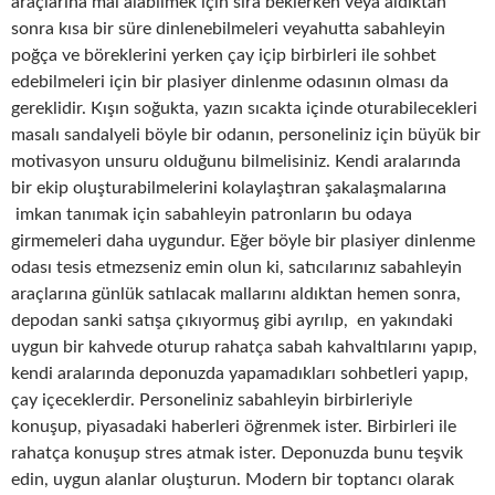
araçlarına mal alabilmek için sıra beklerken veya aldıktan
sonra kısa bir süre dinlenebilmeleri veyahutta sabahleyin
poğça ve böreklerini yerken çay içip birbirleri ile sohbet
edebilmeleri için bir plasiyer dinlenme odasının olması da
gereklidir. Kışın soğukta, yazın sıcakta içinde oturabilecekleri
masalı sandalyeli böyle bir odanın, personeliniz için büyük bir
motivasyon unsuru olduğunu bilmelisiniz. Kendi aralarında
bir ekip oluşturabilmelerini kolaylaştıran şakalaşmalarına
imkan tanımak için sabahleyin patronların bu odaya
girmemeleri daha uygundur. Eğer böyle bir plasiyer dinlenme
odası tesis etmezseniz emin olun ki, satıcılarınız sabahleyin
araçlarına günlük satılacak mallarını aldıktan hemen sonra,
depodan sanki satışa çıkıyormuş gibi ayrılıp, en yakındaki
uygun bir kahvede oturup rahatça sabah kahvaltılarını yapıp,
kendi aralarında deponuzda yapamadıkları sohbetleri yapıp,
çay içeceklerdir. Personeliniz sabahleyin birbirleriyle
konuşup, piyasadaki haberleri öğrenmek ister. Birbirleri ile
rahatça konuşup stres atmak ister. Deponuzda bunu teşvik
edin, uygun alanlar oluşturun. Modern bir toptancı olarak