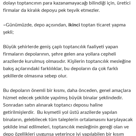
dolayı toptancının para kazanamayacağı bilindiği için, üretici
firmalar da kiralık depoyu pek teşvik etmezler.
–
Günümüzde, depo açısından,
ikinci
toptan ticaret yapma
şekli;
Büyük şehirlerde geniş çaplı toptancılık faaliyeti yapan
firmaların depolarının, şehre gelen ana yollara cepheli
arazilerde kurulmuş olmasıdır. Kişilerin toptancılık mesleğine
bakış açılarındaki farklılıklar, bu depoların da çok farklı
şekillerde olmasına sebep olur.
Bu depoların önemli bir kısmı, daha önceden, genel amaçlara
hizmet edecek şekilde yapılmış büyük binalar şeklindedir.
Sonradan satın alınarak toptancı deposu haline
getirilmişlerdir. Bu kıymetli yol üstü arazilerde yapılan
binaların, gelebilecek tüm taleplerin ortalamasını karşılayacak
şekilde imal edilmeleri, toptancılık mesleğinin gereği olan ve
depo özellikleri uygunsa yeterince iyi yapılabilen bir kısım