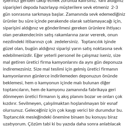
işlerinizi geriden takip etmek zorunda kalırsınız. Yani aldığınız
siparişleri depoda hazırlayıp müşterilere sevk etmeniz 2-3
gün sonrasına sarkmaya başlar. Zamanında sevk edemediğiniz
ürünler bu süre içinde perakende olarak satılamayacağı için,
siparişini aldığınız ve gönderilmesi gereken ürünlere ihtiyacı
olan perakendecinin satış rakamlarına zarar vererek, onun
nezdindeki itibarınızı çok zedelersiniz. Toptancılık işinde
güzel olan, bugün aldığınız siparişi yarın satış noktasına sevk
edebilmenizdir. Eğer yeterli personel ile çalışmaz iseniz, size
mal getiren üretici firma kamyonlarını da aynı gün deponuza
indiremezsiniz. Size mal teslimi için gelmiş üretici firmanın
kamyonlarının günlerce indirilemeden deponuzun önünde
beklemesi, hem o kamyonun içinde malı bulunan diğer
toptancıların, hem de kamyonu zamanında fabrikaya geri
dönmeyen üretici firmanın iş akış planını bozar ve onları çok
kızdırır. Sevilmeyen, çalışılmaktan hoşlanılmayan bir esnaf
olursunuz. Geleceğiniz için çok kaygı verici bir durumdur bu.
Toptancılık mesleğindeki önemine binaen bu konuyu biraz
uzatıyorum. Çözüm tabi ki bu yazıda daha sonra anlatılacak