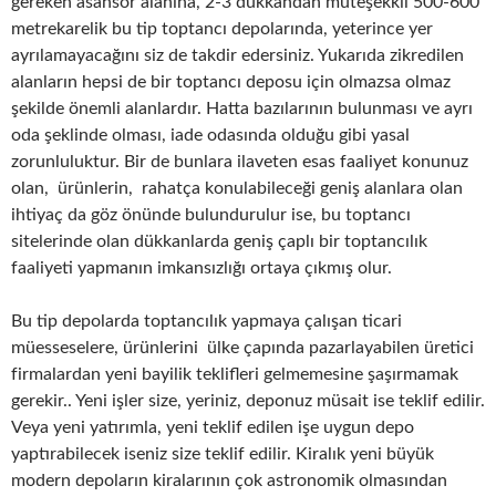
gereken asansör alanına, 2-3 dükkandan müteşekkil 500-600
metrekarelik bu tip toptancı depolarında, yeterince yer
ayrılamayacağını siz de takdir edersiniz. Yukarıda zikredilen
alanların hepsi de bir toptancı deposu için olmazsa olmaz
şekilde önemli alanlardır. Hatta bazılarının bulunması ve ayrı
oda şeklinde olması, iade odasında olduğu gibi yasal
zorunluluktur. Bir de bunlara ilaveten esas faaliyet konunuz
olan, ürünlerin, rahatça konulabileceği geniş alanlara olan
ihtiyaç da göz önünde bulundurulur ise, bu toptancı
sitelerinde olan dükkanlarda geniş çaplı bir toptancılık
faaliyeti yapmanın imkansızlığı ortaya çıkmış olur.
Bu tip depolarda toptancılık yapmaya çalışan ticari
müesseselere, ürünlerini ülke çapında pazarlayabilen üretici
firmalardan yeni bayilik teklifleri gelmemesine şaşırmamak
gerekir.. Yeni işler size, yeriniz, deponuz müsait ise teklif edilir.
Veya yeni yatırımla, yeni teklif edilen işe uygun depo
yaptırabilecek iseniz size teklif edilir. Kiralık yeni büyük
modern depoların kiralarının çok astronomik olmasından