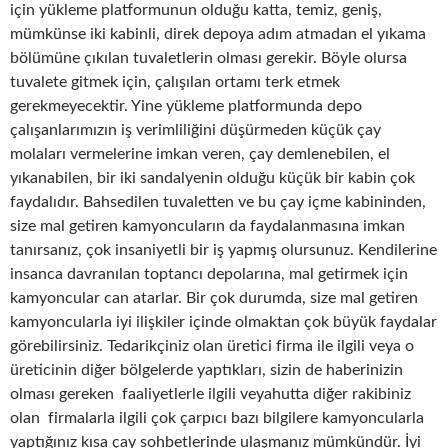
için yükleme platformunun olduğu katta, temiz, geniş,
mümkünse iki kabinli, direk depoya adım atmadan el yıkama
bölümüne çıkılan tuvaletlerin olması gerekir. Böyle olursa
tuvalete gitmek için, çalışılan ortamı terk etmek
gerekmeyecektir. Yine yükleme platformunda depo
çalışanlarımızın iş verimliliğini düşürmeden küçük çay
molaları vermelerine imkan veren, çay demlenebilen, el
yıkanabilen, bir iki sandalyenin olduğu küçük bir kabin çok
faydalıdır. Bahsedilen tuvaletten ve bu çay içme kabininden,
size mal getiren kamyoncuların da faydalanmasına imkan
tanırsanız, çok insaniyetli bir iş yapmış olursunuz. Kendilerine
insanca davranılan toptancı depolarına, mal getirmek için
kamyoncular can atarlar. Bir çok durumda, size mal getiren
kamyoncularla iyi ilişkiler içinde olmaktan çok büyük faydalar
görebilirsiniz. Tedarikçiniz olan üretici firma ile ilgili veya o
üreticinin diğer bölgelerde yaptıkları, sizin de haberinizin
olması gereken faaliyetlerle ilgili veyahutta diğer rakibiniz
olan firmalarla ilgili çok çarpıcı bazı bilgilere kamyoncularla
yaptığınız kısa çay sohbetlerinde ulaşmanız mümkündür. İyi